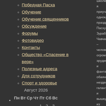
школ
Победная Пасха
я
Обучение
приуч
однок
Обучение священников
празд
Обсуждение
Пасху
Форумы
Зураб
Чавча
Фотовидео
–
Контакты
челов
Общество «Спасение в
огром
эруди
вере»
и
Полезные адреса
фанта
Для сотрудников
обаян
незд
Спорт и здоровье
галан
Август 2026
и
Пн
Вт
Ср
Чт
Пт
Сб
Вс
выше
из
1
2
3