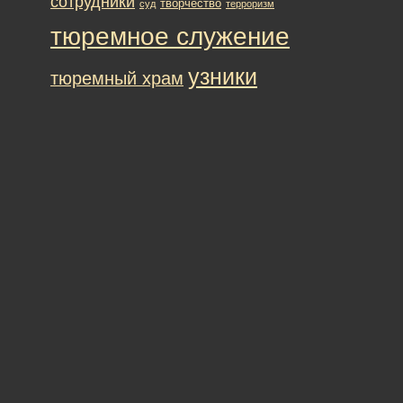
сотрудники
творчество
суд
терроризм
тюремное служение
узники
тюремный храм