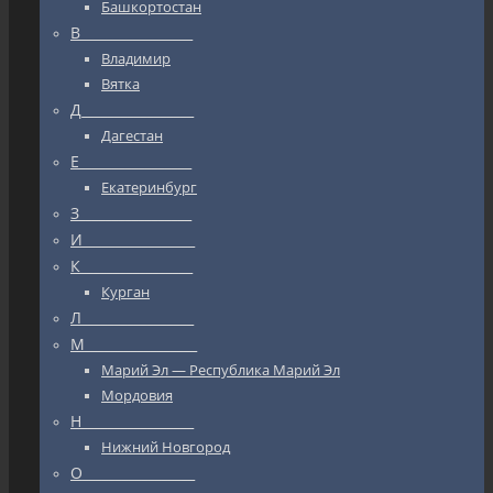
Башкортостан
В_________________
Владимир
Вятка
Д_________________
Дагестан
Е_________________
Екатеринбург
З_________________
И_________________
К_________________
Курган
Л_________________
М_________________
Марий Эл — Республика Марий Эл
Мордовия
Н_________________
Нижний Новгород
О_________________