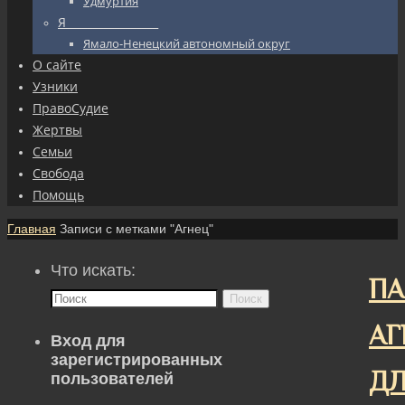
Удмуртия
Я_________________
Ямало-Ненецкий автономный округ
О сайте
Узники
ПравоСудие
Жертвы
Семьи
Свобода
Помощь
Главная
Записи с метками "Агнец"
Что искать:
П
Поиск
АГ
Вход для
зарегистрированных
Д
пользователей