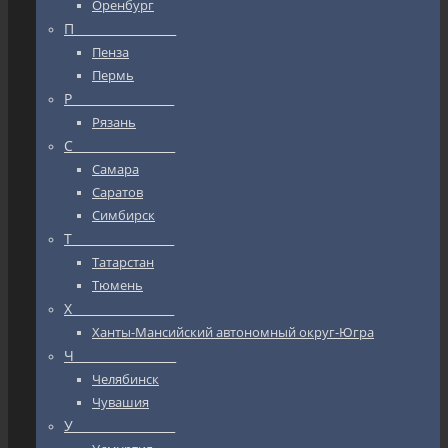
Оренбург
П_________________
Пенза
Пермь
Р_________________
Рязань
С_________________
Самара
Саратов
Симбирск
Т_________________
Татарстан
Тюмень
Х_________________
Ханты-Мансийский автономный округ-Югра
Ч_________________
Челябинск
Чувашия
У_________________