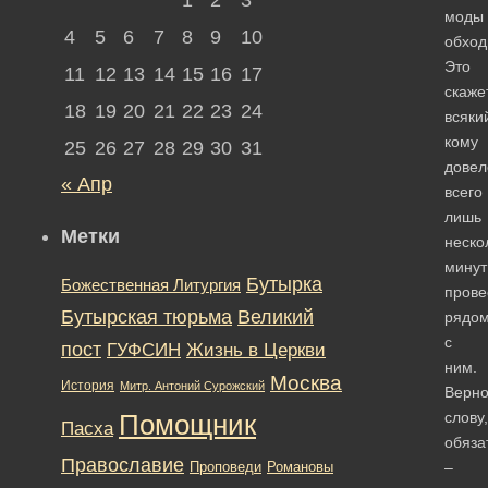
моды
4
5
6
7
8
9
10
обход
Это
11
12
13
14
15
16
17
скаже
18
19
20
21
22
23
24
всяки
кому
25
26
27
28
29
30
31
довел
« Апр
всего
лишь
Метки
неско
минут
Бутырка
Божественная Литургия
прове
Бутырская тюрьма
Великий
рядо
с
пост
ГУФСИН
Жизнь в Церкви
ним.
Москва
История
Митр. Антоний Сурожский
Верно
слову,
Помощник
Пасха
обяза
Православие
Романовы
–
Проповеди