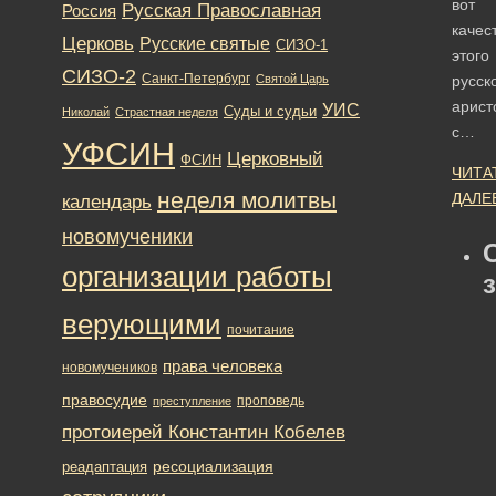
вот
Русская Православная
Россия
качес
Церковь
Русские святые
СИЗО-1
этого
СИЗО-2
Санкт-Петербург
Святой Царь
русск
арист
УИС
Суды и судьи
Николай
Страстная неделя
с…
УФСИН
Церковный
ФСИН
ЧИТА
неделя молитвы
ДАЛЕ
календарь
новомученики
организации работы
верующими
почитание
права человека
новомучеников
правосудие
проповедь
преступление
протоиерей Константин Кобелев
ресоциализация
реадаптация