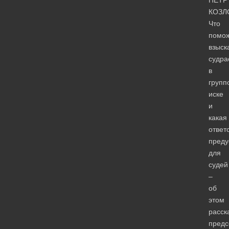
КОЗЛ
Что
помо
взыск
судра
в
групп
иске
и
какая
ответ
преду
для
судей
–
об
этом
расск
предс