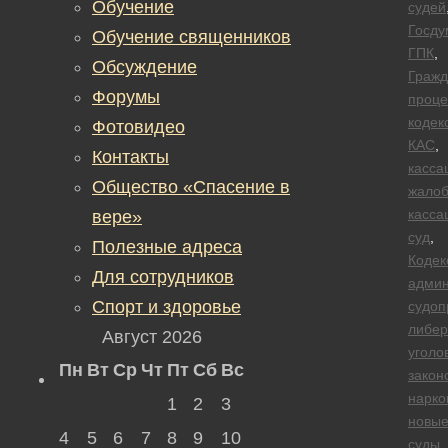
Обучение
судей
Госду
Обучение священников
ГПК
,
Обсуждение
Гражд
Форумы
проце
кодек
Фотовидео
КАС
,
Контакты
касса
Общество «Спасение в
жало
касса
вере»
суд
,
Полезные адреса
Кодек
Для сотрудников
админ
Спорт и здоровье
судоп
либер
Август 2026
уголо
Пн
Вт
Ср
Чт
Пт
Сб
Вс
закон
нарко
1
2
3
новы
4
5
6
7
8
9
10
суды
,