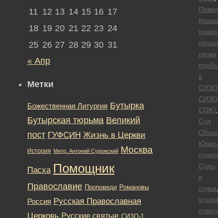
Паве
11
12
13
14
15
16
17
Краше
18
19
20
21
22
23
24
право
продл
25
26
27
28
29
30
31
срока
« Апр
преб
в
Метки
СИЗО
СИЗО
Бутырка
Божественная Литургия
СОЮ
,
Бутырская тюрьма
Великий
Суд
Обще
пост
ГУФСИН
Жизнь в Церкви
Юрис
Москва
История
Митр. Антоний Сурожский
судоп
Помощник
Суды
Пасха
и
Православие
Романовы
Проповеди
судьи
уголо
Русская Православная
Россия
ответ
Церковь
Русские святые
СИЗО-1