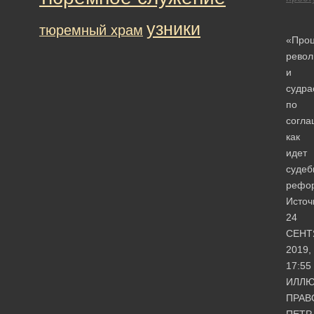
узники
тюремный храм
«Проц
рево
и
судра
по
согла
как
идет
судеб
рефо
Источ
24
СЕНТ
2019,
17:55
ИЛЛЮ
ПРАВ
ПЕТР