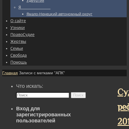
Удмуртия
Я_________________
Ямало-Ненецкий автономный округ
О сайте
Узники
ПравоСудие
Жертвы
Семьи
Свобода
Помощь
Главная
Записи с метками "АПК"
Что искать:
Су
Поиск
ре
Вход для
зарегистрированных
20
пользователей