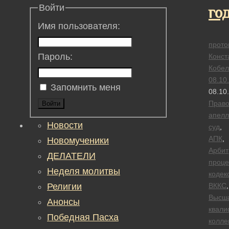
Войти
го
Имя пользователя:
прото
Пароль:
Конст
Кобел
08.10
Запомнить меня
08.10
Прав
Войти
апел
Новости
суд
,
АПК
,
Новомученики
Арби
ДЕЛАТЕЛИ
проце
Неделя молитвы
кодек
Религии
ВККС
,
Высш
Анонсы
квали
Победная Пасха
колле