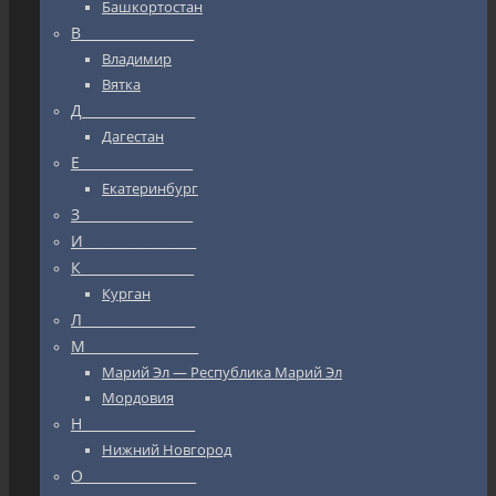
Башкортостан
В_________________
Владимир
Вятка
Д_________________
Дагестан
Е_________________
Екатеринбург
З_________________
И_________________
К_________________
Курган
Л_________________
М_________________
Марий Эл — Республика Марий Эл
Мордовия
Н_________________
Нижний Новгород
О_________________