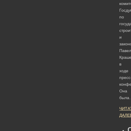
комит
Госд
по
госуд
строи
и
закон
Паве
Краше
в
ходе
пресс
конфе
Она
была
ЧИТА
ДАЛЕ