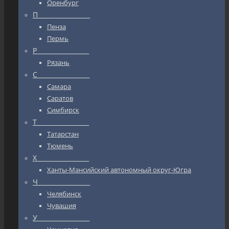
Оренбург
П_________________
Пенза
Пермь
Р_________________
Рязань
С_________________
Самара
Саратов
Симбирск
Т_________________
Татарстан
Тюмень
Х_________________
Ханты-Мансийский автономный округ-Югра
Ч_________________
Челябинск
Чувашия
У_________________