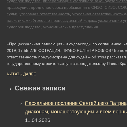
судопроизводства
,
либерализация уголовного законодательств
правосудие
,
продление срока пребывания в СИЗО
,
СИЗО
,
СО
судьи
,
уголовная ответственность
,
уголовная ответственность д
наркотиками
,
Уголовно-процессуальный кодекс
,
ужесточение уг
судопроизводство
,
экономические преступления
«Процессуальная революция» и судрасходы по соглашению: к
2019, 17:55 ИЛЛЮСТРАЦИЯ: ПРАВО.RU/ПЕТР КОЗЛОВ Что поможе
ответственность предусмотрена для судей – об этом рассказал
государственному строительству и законодательству Павел К
ЧИТАТЬ ДАЛЕЕ
Свежие записи
Пасхальное послание Святейшего Патриа
диаконам, монашествующим и всем верны
11.04.2026