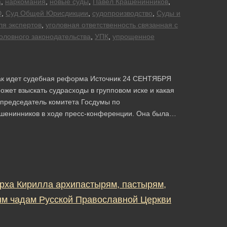
а
,
наркомания
,
новые суды
,
Павел Крашенинников
,
Ю
,
Суд Общей Юрисдикции
,
судопроизводство
,
Суды и
ля экспертов
,
уголовная ответственность связанная с
оловного законодательства
,
УПК
,
упрощенное
ак идет судебная реформа Источник 24 СЕНТЯБРЯ
т взыскать судрасходы в групповом иске и какая
 председатель комитета Госдумы по
рашенинников в ходе пресс-конференции. Она была…
рха Кирилла архипастырям, пастырям,
м чадам Русской Православной Церкви