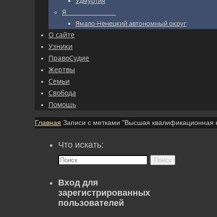
Удмуртия
Я_________________
Ямало-Ненецкий автономный округ
О сайте
Узники
ПравоСудие
Жертвы
Семьи
Свобода
Помощь
Главная
Записи с метками "Высшая квалификационная к
Что искать:
Поиск
Вход для
зарегистрированных
пользователей