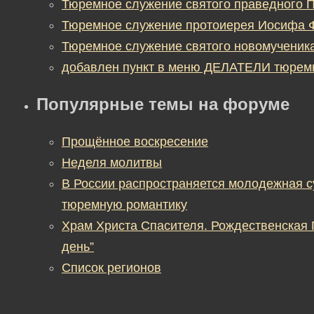
Тюремное служение святого праведного П
Тюремное служение протоиерея Иосифа 
Тюремное служение святого новомученик
добавлен пункт в меню ДЕЛАТЕЛИ тюрем
Популярные темы на форуме
Прощённое воскресение
Неделя молитвы
В России распространяется молодежная 
тюремную романтику
Храм Христа Спасителя. Рождественская
день”
Список регионов