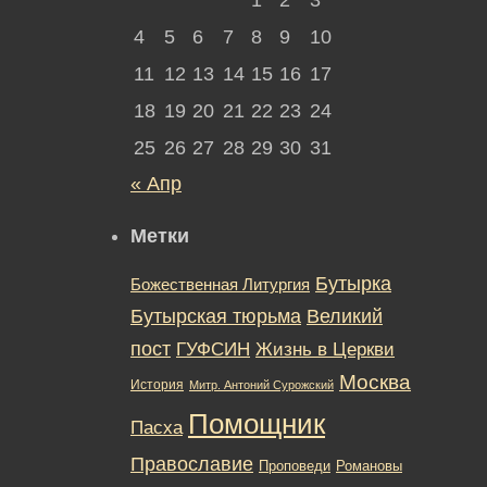
4
5
6
7
8
9
10
11
12
13
14
15
16
17
18
19
20
21
22
23
24
25
26
27
28
29
30
31
« Апр
Метки
Бутырка
Божественная Литургия
Бутырская тюрьма
Великий
пост
ГУФСИН
Жизнь в Церкви
Москва
История
Митр. Антоний Сурожский
Помощник
Пасха
Православие
Романовы
Проповеди