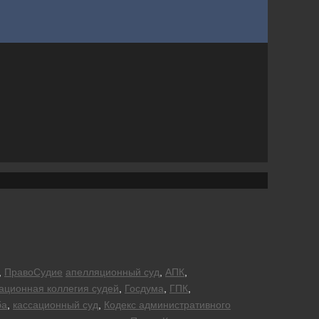
,
ПравоСудие
апелляционный суд
,
АПК
,
ционная коллегия судей
,
Госдума
,
ГПК
,
ба
,
кассационный суд
,
Кодекс административного