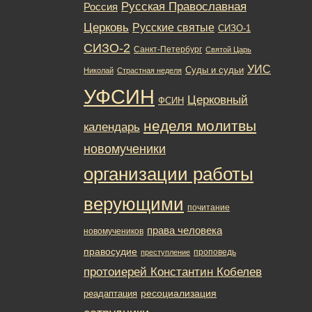
Русская Православная
Россия
Церковь
Русские святые
СИЗО-1
СИЗО-2
Санкт-Петербург
Святой Царь
УИС
Суды и судьи
Николай
Страстная неделя
УФСИН
Церковный
ФСИН
неделя молитвы
календарь
новомученики
организации работы
верующими
почитание
права человека
новомучеников
правосудие
проповедь
преступление
протоиерей Константин Кобелев
ресоциализация
реадаптация