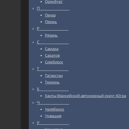
Оренбург
П_________________
Пенза
Пермь
Р_________________
Рязань
С_________________
Самара
Саратов
Симбирск
Т_________________
Татарстан
Тюмень
Х_________________
Ханты-Мансийский автономный округ-Югра
Ч_________________
Челябинск
Чувашия
У_________________