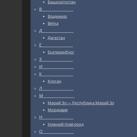
Башкортостан
В_________________
Владимир
Вятка
Д_________________
Дагестан
Е_________________
Екатеринбург
З_________________
И_________________
К_________________
Курган
Л_________________
М_________________
Марий Эл — Республика Марий Эл
Мордовия
Н_________________
Нижний Новгород
О_________________