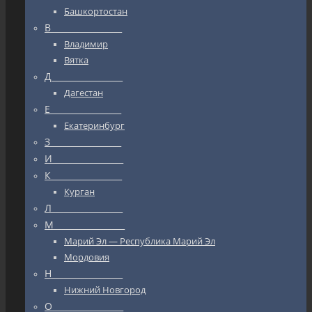
Башкортостан
В_________________
Владимир
Вятка
Д_________________
Дагестан
Е_________________
Екатеринбург
З_________________
И_________________
К_________________
Курган
Л_________________
М_________________
Марий Эл — Республика Марий Эл
Мордовия
Н_________________
Нижний Новгород
О_________________