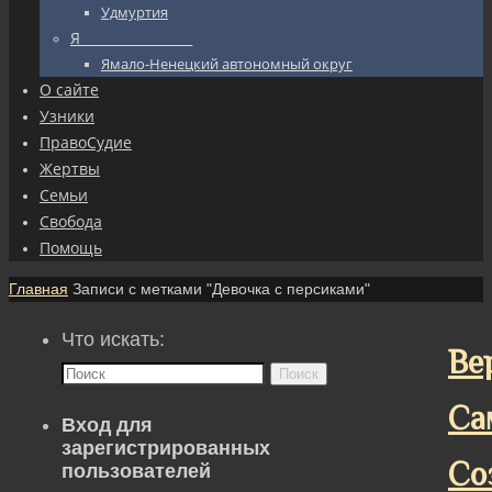
Удмуртия
Я_________________
Ямало-Ненецкий автономный округ
О сайте
Узники
ПравоСудие
Жертвы
Семьи
Свобода
Помощь
Главная
Записи с метками "Девочка с персиками"
Что искать:
Ве
Поиск
Са
Вход для
зарегистрированных
Со
пользователей