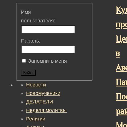
Ку
Имя
пользователя:
пр
Це
Пароль:
в
Запомнить меня
Ав
Войти
Па
Новости
Новомученики
По
ДЕЛАТЕЛИ
ра
Неделя молитвы
Религии
Мо