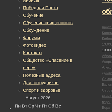
Анонсы
Победная Пасха
об
Обучение
Обучение священников
прото
Обсуждение
Конст
Форумы
Кобел
13.03
Фотовидео
13.03
Контакты
Абра
Общество «Спасение в
Аверк
вере»
Алекс
Дмитр
Полезные адреса
Сама
Для сотрудников
Вален
Спорт и здоровье
Серо
венча
Август 2026
вера
,
Пн
Вт
Ср
Чт
Пт
Сб
Вс
Вера