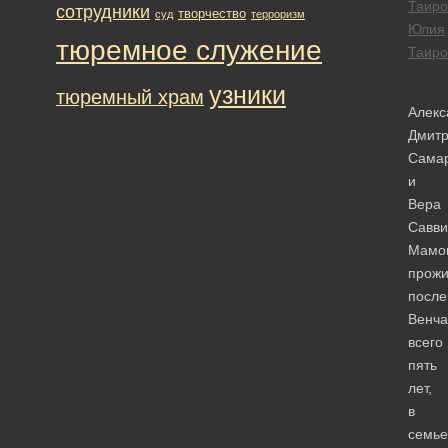
Таиро
сотрудники
творчество
суд
терроризм
Юлия
тюремное служение
Таиро
узники
тюремный храм
Алекс
Дмитр
Сама
и
Вера
Савв
Мамо
прож
после
Венча
всего
пять
лет,
в
семье