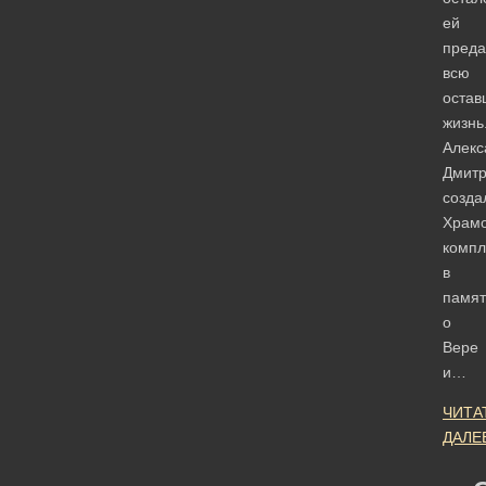
ей
преда
всю
остав
жизнь
Алекс
Дмитр
созда
Храм
компл
в
памят
о
Вере
и…
ЧИТА
ДАЛЕ