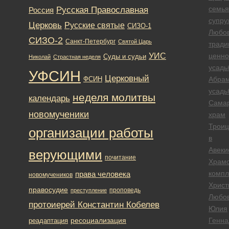
Русская Православная
семья
Россия
супру
Церковь
Русские святые
СИЗО-1
Любо
СИЗО-2
Санкт-Петербург
Святой Царь
тради
УИС
ценно
Суды и судьи
Николай
Страстная неделя
усадь
УФСИН
Церковный
ФСИН
Абра
усадь
неделя молитвы
календарь
Сама
новомученики
храм
Трои
организации работы
в
Авеки
верующими
почитание
Храм
компл
права человека
новомучеников
Христ
правосудие
проповедь
преступление
Любо
протоиерей Константин Кобелев
Юлия
ресоциализация
Генна
реадаптация