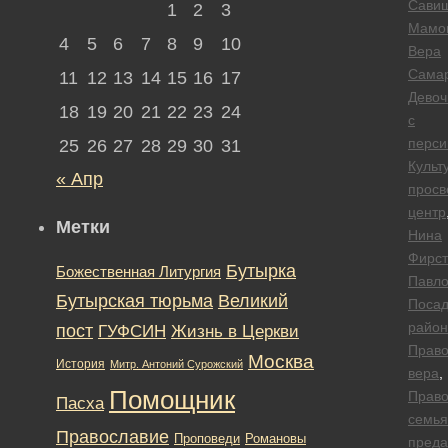
Сави
1
2
3
Мамо
4
5
6
7
8
9
10
Вера
Сама
11
12
13
14
15
16
17
Девоч
18
19
20
21
22
23
24
с
перси
25
26
27
28
29
30
31
Культ
« Апр
просв
центр
Метки
Нина
Фирст
Бутырка
Божественная Литургия
Павло
Бутырская тюрьма
Великий
Посад
район
пост
ГУФСИН
Жизнь в Церкви
Право
Москва
История
Митр. Антоний Сурожский
вера
,
Помощник
Право
Пасха
семья
Православие
Романовы
Проповеди
преда