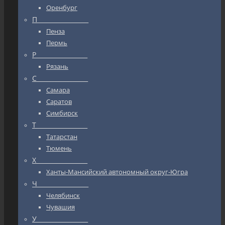
Оренбург
П_________________
Пенза
Пермь
Р_________________
Рязань
С_________________
Самара
Саратов
Симбирск
Т_________________
Татарстан
Тюмень
Х_________________
Ханты-Мансийский автономный округ-Югра
Ч_________________
Челябинск
Чувашия
У_________________