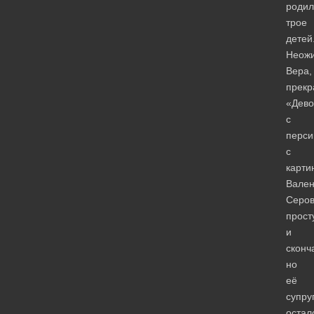
родил
трое
детей
Неож
Вера,
прекр
«Дево
с
перси
с
карти
Вален
Серо
прост
и
сконч
но
её
супру
остал