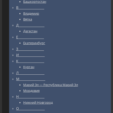
Башкортостан
В_________________
Владимир
Вятка
Д_________________
Дагестан
Е_________________
Екатеринбург
З_________________
И_________________
К_________________
Курган
Л_________________
М_________________
Марий Эл — Республика Марий Эл
Мордовия
Н_________________
Нижний Новгород
О_________________