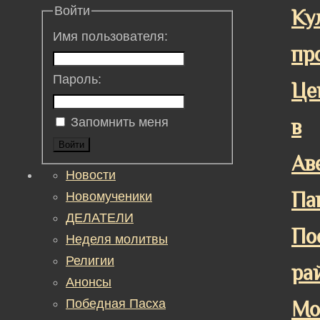
Войти
Ку
Имя пользователя:
пр
Пароль:
Це
в
Запомнить меня
Войти
Ав
Новости
Па
Новомученики
ДЕЛАТЕЛИ
По
Неделя молитвы
Религии
ра
Анонсы
Победная Пасха
Мо