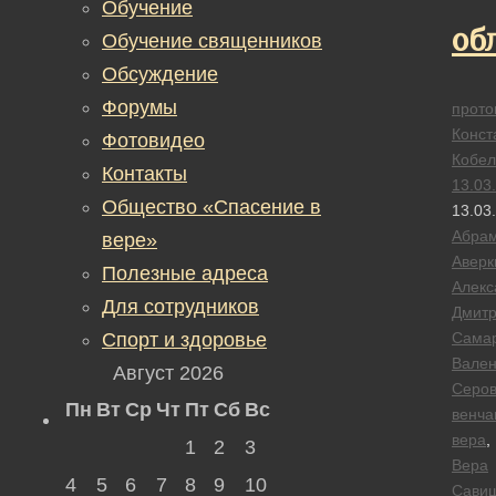
Обучение
об
Обучение священников
Обсуждение
Форумы
прото
Конст
Фотовидео
Кобел
Контакты
13.03
Общество «Спасение в
13.03
Абра
вере»
Аверк
Полезные адреса
Алекс
Для сотрудников
Дмитр
Спорт и здоровье
Сама
Вален
Август 2026
Серо
Пн
Вт
Ср
Чт
Пт
Сб
Вс
венча
вера
,
1
2
3
Вера
4
5
6
7
8
9
10
Сави