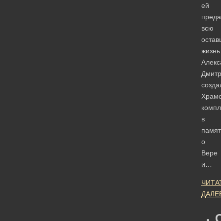
ей
преда
всю
остав
жизнь
Алекс
Дмитр
созда
Храм
компл
в
памят
о
Вере
и…
ЧИТА
ДАЛЕ