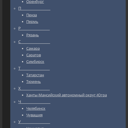
Оренбург
П_________________
Пенза
Пермь
Р_________________
Рязань
С_________________
Самара
Саратов
Симбирск
Т_________________
Татарстан
Тюмень
Х_________________
Ханты-Мансийский автономный округ-Югра
Ч_________________
Челябинск
Чувашия
У_________________