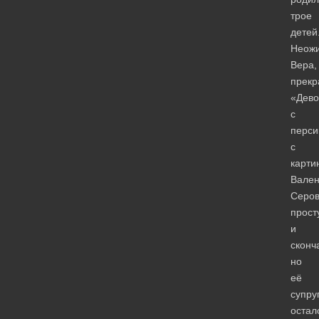
трое
детей
Неож
Вера,
прекр
«Дево
с
перси
с
карти
Вален
Серо
прост
и
сконч
но
её
супру
остал