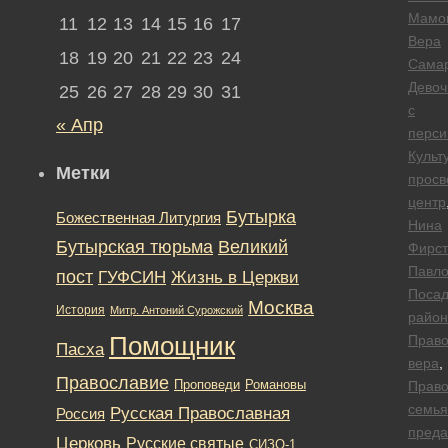
Мамо
11
12
13
14
15
16
17
Вера
18
19
20
21
22
23
24
Сама
Девоч
25
26
27
28
29
30
31
с
« Апр
перси
Культ
Метки
просв
центр
Бутырка
Божественная Литургия
Нина
Бутырская тюрьма
Великий
Фирст
Павло
пост
ГУФСИН
Жизнь в Церкви
Посад
Москва
История
Митр. Антоний Сурожский
район
Помощник
Право
Пасха
вера
,
Православие
Романовы
Проповеди
Право
семья
Русская Православная
Россия
преда
Церковь
Русские святые
СИЗО-1