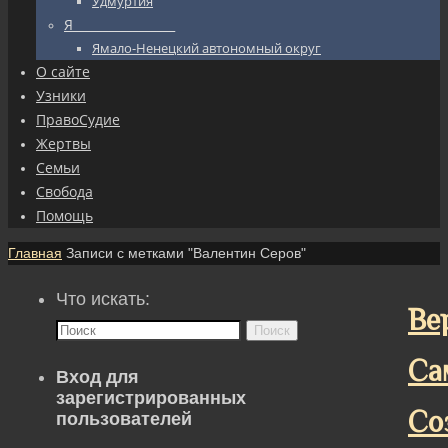
Удмуртия
Я_________________
Ямало-Ненецкий автономный округ
О сайте
Узники
ПравоСудие
Жертвы
Семьи
Свобода
Помощь
Главная
Записи с метками "Валентин Серов"
Что искать:
Ве
Поиск
Са
Вход для
зарегистрированных
Со
пользователей