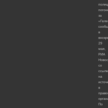
полиц
погон
за
«Геле
сооб
в
воскр
29
мая,
РИА
Новос
со
ссылк
на
источ
в
право
орган
По