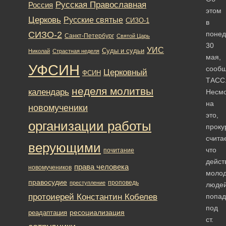
Русская Православная
Россия
этом
Церковь
Русские святые
СИЗО-1
в
СИЗО-2
понед
Санкт-Петербург
Святой Царь
30
УИС
Суды и судьи
Николай
Страстная неделя
мая,
УФСИН
сооб
Церковный
ФСИН
ТАСС
неделя молитвы
календарь
Несм
на
новомученики
это,
организации работы
проку
считае
верующими
что
почитание
дейст
права человека
новомучеников
моло
правосудие
проповедь
преступление
люде
протоиерей Константин Кобелев
попа
под
ресоциализация
реадаптация
ст.