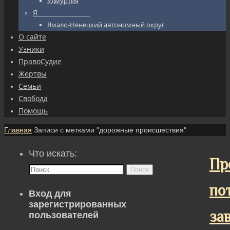
Удмуртия
Я_________________
Ямало-Ненецкий автономный округ
О сайте
Узники
ПравоСудие
Жертвы
Семьи
Свобода
Помощь
Главная
Записи с метками "дорожные происшествия"
Что искать:
Пр
Поиск
по
Вход для
зарегистрированных
за
пользователей