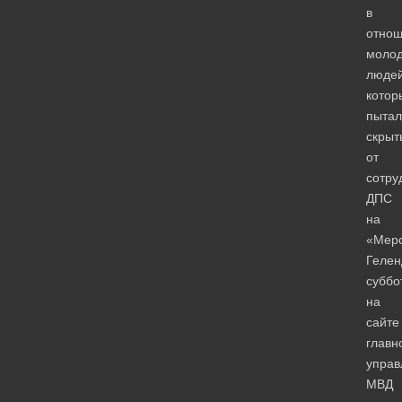
в
отно
моло
людей
котор
пытал
скрыт
от
сотру
ДПС
на
«Мер
Гелен
суббо
на
сайте
главн
управ
МВД