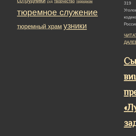
сотрудники
творчество
суд
терроризм
319
тюремное служение
Уголо
кодек
узники
Росс
тюремный храм
ЧИТА
ДАЛЕ
Сы
ви
пр
«Л
за