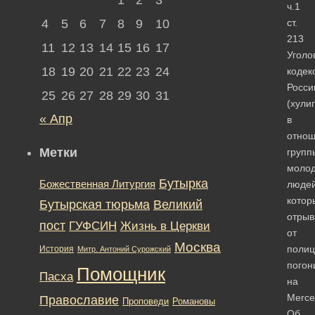
ч.1
4
5
6
7
8
9
10
ст.
213
11
12
13
14
15
16
17
Уголо
18
19
20
21
22
23
24
кодек
Росси
25
26
27
28
29
30
31
(хули
« Апр
в
отно
Метки
групп
моло
Бутырка
Божественная Литургия
людей
котор
Бутырская тюрьма
Великий
отрыв
пост
ГУФСИН
Жизнь в Церкви
от
Москва
полиц
История
Митр. Антоний Сурожский
погон
Помощник
Пасха
на
Merсe
Православие
Романовы
Проповеди
Об