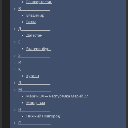
Башкортостан
В_________________
Владимир
Вятка
Д_________________
Дагестан
Е_________________
Екатеринбург
З_________________
И_________________
К_________________
Курган
Л_________________
М_________________
Марий Эл — Республика Марий Эл
Мордовия
Н_________________
Нижний Новгород
О_________________