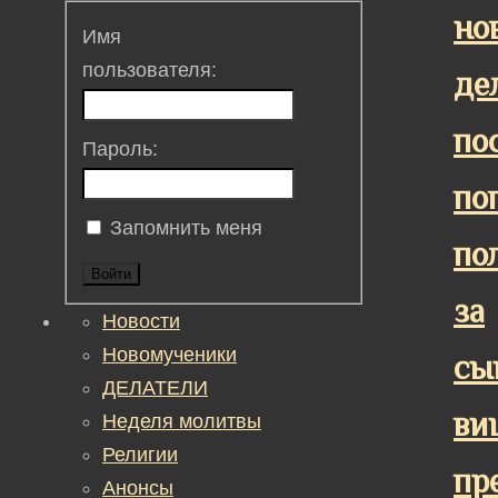
но
Имя
пользователя:
де
по
Пароль:
по
Запомнить меня
по
Войти
за
Новости
Новомученики
сы
ДЕЛАТЕЛИ
ви
Неделя молитвы
Религии
пр
Анонсы