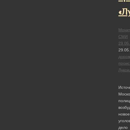
«Л
Монит
СМИ
29.05
29.05
доро
проис
Лукои
Источ
Моско
полиц
возбу
новое
уголо
дело