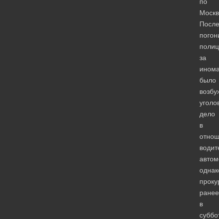
по
Москв
Посл
погон
полиц
за
инома
было
возбу
уголо
дело
в
отно
водит
автом
однак
проку
ранее
в
суббо