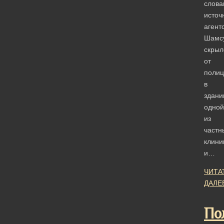
слова
источ
агент
Шамс
скрыл
от
полиц
в
здани
одной
из
частн
клини
и…
ЧИТА
ДАЛЕ
По