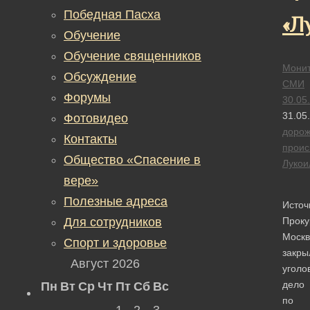
Победная Пасха
«Л
Обучение
Обучение священников
Монит
Обсуждение
СМИ
Форумы
30.05
31.05
Фотовидео
доро
Контакты
проис
Общество «Спасение в
Лукои
вере»
Полезные адреса
Источ
Для сотрудников
Проку
Моск
Спорт и здоровье
закры
Август 2026
уголо
дело
Пн
Вт
Ср
Чт
Пт
Сб
Вс
по
1
2
3