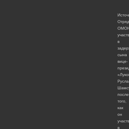
Источ
Отря
ОМО
участ
в
задер
сына
вице-
прези
«Луко
Русла
Шамс
после
того,
как
он
участ
в