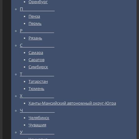
Оренбург
П_________________
Пенза
Пермь
Р_________________
Рязань
С_________________
Самара
Саратов
Симбирск
Т_________________
Татарстан
Тюмень
Х_________________
Ханты-Мансийский автономный округ-Югра
Ч_________________
Челябинск
Чувашия
У_________________