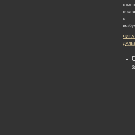
отмен
поста
о
возб
ЧИТА
ДАЛЕ