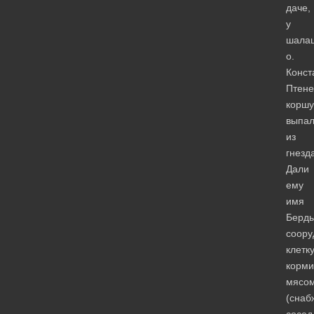
даче,
у
шала
о.
Конст
Птене
коршу
выпа
из
гнезд
Дали
ему
имя
Берды
соору
клетку
корми
мясо
(снаб
сосед