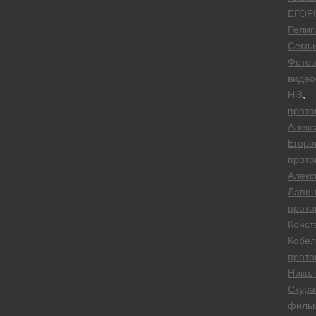
ЕГОР
Религ
Семь
Фотов
виде
Hi8
,
прото
Алекс
Егоро
прото
Алекс
Лапи
прото
Конст
Кобел
прото
Никол
Скура
филь