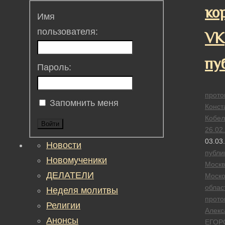
ко
Имя
пользователя:
VK
пу
Пароль:
прото
Запомнить меня
Конст
Кобел
Войти
26.02
03.03
Новости
публи
Новомученики
Москв
ДЕЛАТЕЛИ
Моско
облас
Неделя молитвы
прото
Религии
Алекс
Анонсы
ЕГОР