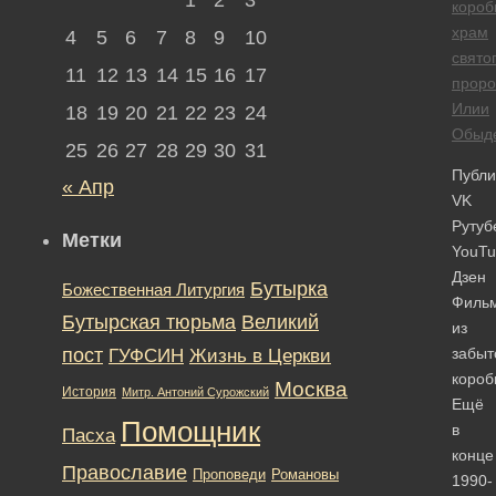
короб
храм
4
5
6
7
8
9
10
свято
11
12
13
14
15
16
17
проро
Илии
18
19
20
21
22
23
24
Обыд
25
26
27
28
29
30
31
Публи
« Апр
VK
Рутуб
Метки
YouTu
Дзен
Бутырка
Божественная Литургия
Филь
Бутырская тюрьма
Великий
из
пост
ГУФСИН
забыт
Жизнь в Церкви
короб
Москва
История
Митр. Антоний Сурожский
Ещё
Помощник
в
Пасха
конце
Православие
Романовы
Проповеди
1990-