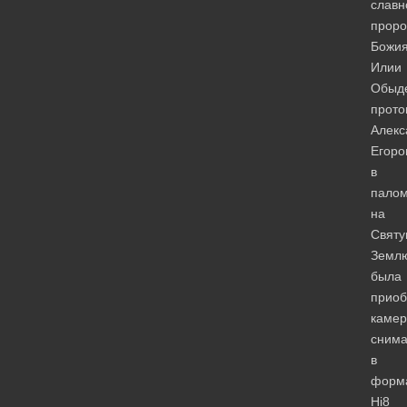
славн
проро
Божи
Илии
Обыд
прото
Алекс
Егоро
в
палом
на
Свят
Земл
была
приоб
камер
сним
в
форм
Hi8