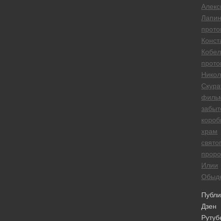
Алекс
Лапи
прото
Конст
Кобел
прото
Никол
Скура
филь
забыт
короб
храм
свято
проро
Илии
Обыд
Публи
Дзен
Рутуб