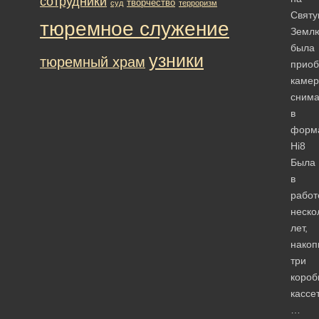
сотрудники
творчество
суд
терроризм
Свят
тюремное служение
Земл
была
узники
тюремный храм
приоб
камер
сним
в
форм
Hi8
Была
в
работ
неско
лет,
накоп
три
короб
кассет
…