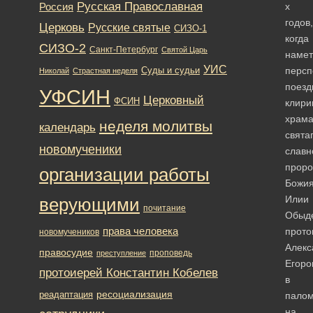
Русская Православная
Россия
х
годов,
Церковь
Русские святые
СИЗО-1
когда
СИЗО-2
Санкт-Петербург
Святой Царь
намет
УИС
персп
Суды и судьи
Николай
Страстная неделя
поезд
УФСИН
Церковный
ФСИН
клири
храм
неделя молитвы
календарь
свята
новомученики
славн
проро
организации работы
Божи
Илии
верующими
почитание
Обыд
права человека
прото
новомучеников
Алекс
правосудие
проповедь
преступление
Егоро
протоиерей Константин Кобелев
в
ресоциализация
реадаптация
палом
на