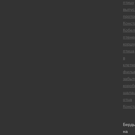
птицу
выпус
прото
Конст
Кобел
птене
коршу
птица
в
клетк
филь
забыт
короб
шала
отца
Конст
Берд
на