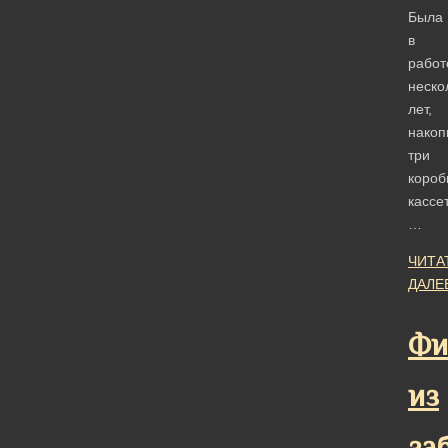
Была
в
работ
неско
лет,
накоп
три
короб
кассет
…
ЧИТА
ДАЛЕ
Фи
из
за