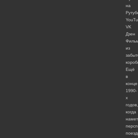
на
Рутуб
YouTu
VK
Дзен
Филь
из
забыт
короб
Ещё
в
конце
1990-
х
годов,
когда
намет
персп
поезд