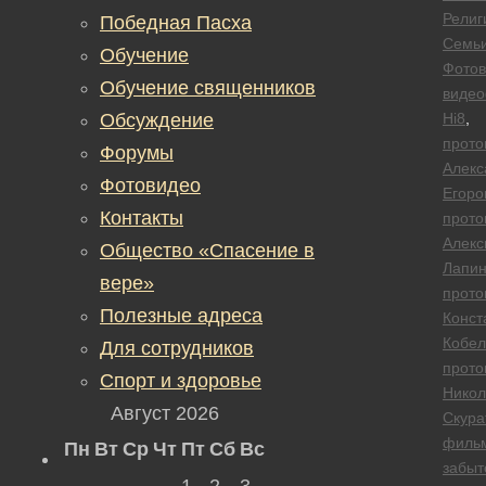
Религ
Победная Пасха
Семь
Обучение
Фотов
Обучение священников
виде
Обсуждение
Hi8
,
прото
Форумы
Алекс
Фотовидео
Егоро
Контакты
прото
Алекс
Общество «Спасение в
Лапи
вере»
прото
Полезные адреса
Конст
Кобел
Для сотрудников
прото
Спорт и здоровье
Никол
Август 2026
Скура
филь
Пн
Вт
Ср
Чт
Пт
Сб
Вс
забыт
1
2
3