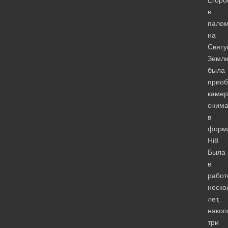
Егоро
в
палом
на
Свят
Земл
была
приоб
камер
сним
в
форм
Hi8
Была
в
работ
неско
лет,
накоп
три