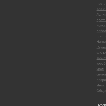
прото
Алекс
Лапи
прото
Конст
Кобел
прото
Никол
Скура
филь
забыт
короб
храм
свято
проро
Илии
Обыд
Публи