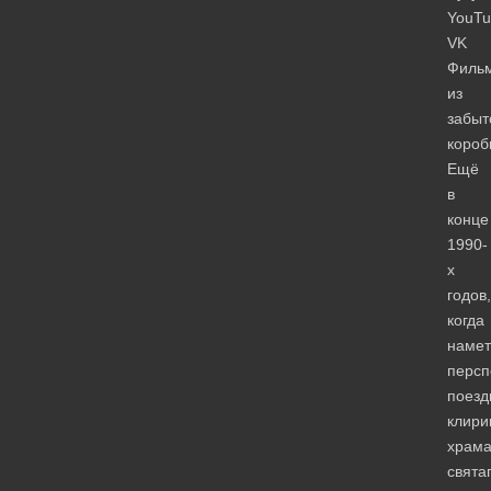
YouTu
VK
Филь
из
забыт
короб
Ещё
в
конце
1990-
х
годов,
когда
намет
персп
поезд
клири
храм
свята