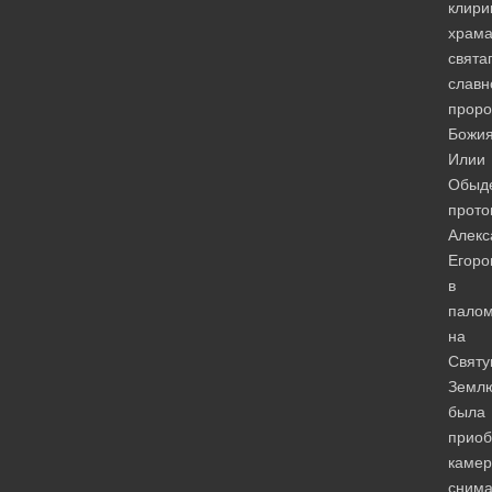
клири
храм
свята
славн
проро
Божи
Илии
Обыд
прото
Алекс
Егоро
в
палом
на
Свят
Земл
была
приоб
камер
сним