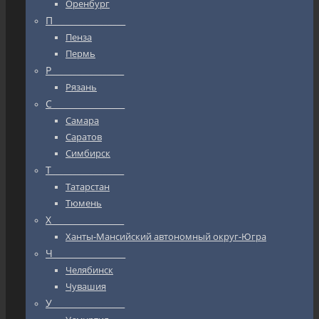
Оренбург
П_________________
Пенза
Пермь
Р_________________
Рязань
С_________________
Самара
Саратов
Симбирск
Т_________________
Татарстан
Тюмень
Х_________________
Ханты-Мансийский автономный округ-Югра
Ч_________________
Челябинск
Чувашия
У_________________