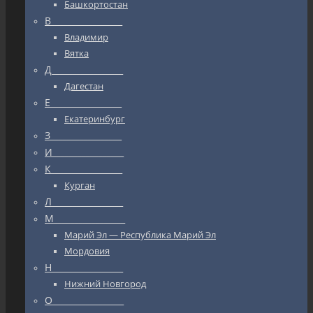
Башкортостан
В_________________
Владимир
Вятка
Д_________________
Дагестан
Е_________________
Екатеринбург
З_________________
И_________________
К_________________
Курган
Л_________________
М_________________
Марий Эл — Республика Марий Эл
Мордовия
Н_________________
Нижний Новгород
О_________________