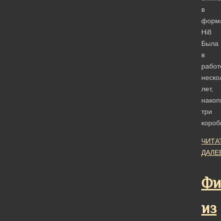
в
форм
Hi8
Была
в
работ
неско
лет,
накоп
три
коро
ЧИТА
ДАЛЕ
Фи
из