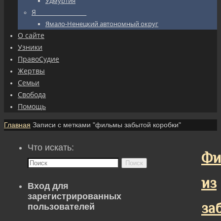
Удмуртия
Я_________________
Ямало-Ненецкий автономный округ
О сайте
Узники
ПравоСудие
Жертвы
Семьи
Свобода
Помощь
Главная
Записи с метками "фильмы забытой коробки"
Что искать:
Фи
Поиск
из
Вход для
зарегистрированных
за
пользователей