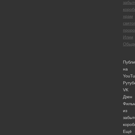
забыт
короб
храм
свято
проро
Илии
Обыд
Публи
на
YouTu
Рутуб
VK
Дзен
Филь
из
забыт
короб
Ещё