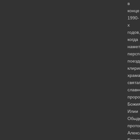
в
конце
1990-
х
годов,
когда
намет
персп
поезд
клири
храм
свята
славн
проро
Божи
Илии
Обыд
прото
Алекс