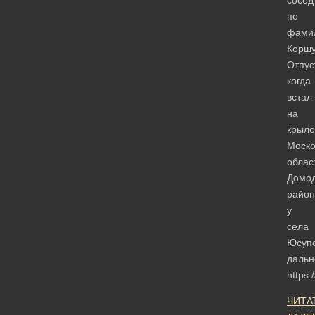
по
фами
Коршу
Отпус
когда
встал
на
крыло
Моско
облас
Домод
район
у
села
Юсупо
дальн
https
ЧИТА