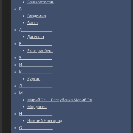
Башкортостан
В_________________
Владимир
Вятка
Д_________________
Дагестан
Е_________________
Екатеринбург
З_________________
И_________________
К_________________
Курган
Л_________________
М_________________
Марий Эл — Республика Марий Эл
Мордовия
Н_________________
Нижний Новгород
О_________________