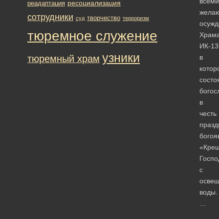
всеми
ресоциализация
реадаптация
жела
сотрудники
творчество
суд
терроризм
осуж
тюремное служение
Храм
ИК-13
узники
тюремный храм
в
котор
состо
богос
в
честь
празд
богоя
«Кре
Госпо
с
осве
воды.
…