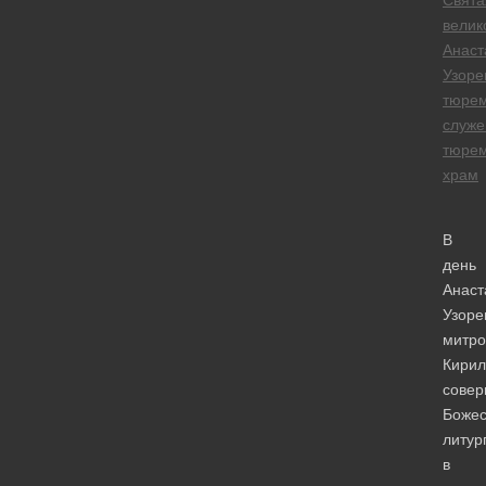
Свята
велик
Анаст
Узоре
тюре
служе
тюре
храм
В
день
Анаст
Узоре
митро
Кирил
сове
Божес
литур
в