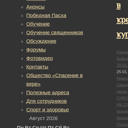
в
Анонсы
Победная Пасха
кр
Обучение
ку
Обучение священников
Обсуждение
Форумы
Сера
Фотовидео
Кобел
20.01
Контакты
25.01
Общество «Спасение в
Новос
вере»
Сверд
облас
Полезные адреса
ГУФС
Для сотрудников
ИК-13
Спорт и здоровье
празд
Август 2026
Крещ
Госпо
Пн
Вт
Ср
Чт
Пт
Сб
Вс