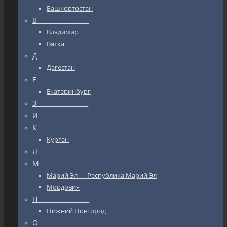
Башкортостан
В_________________
Владимир
Вятка
Д_________________
Дагестан
Е_________________
Екатеринбург
З_________________
И_________________
К_________________
Курган
Л_________________
М_________________
Марий Эл — Республика Марий Эл
Мордовия
Н_________________
Нижний Новгород
О_________________