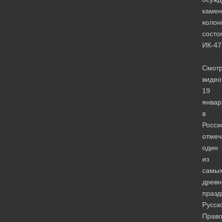
камен
колон
состо
ИК-47
Смотр
видео
19
январ
в
Росси
отмеч
один
из
самы
древ
празд
Русск
Право