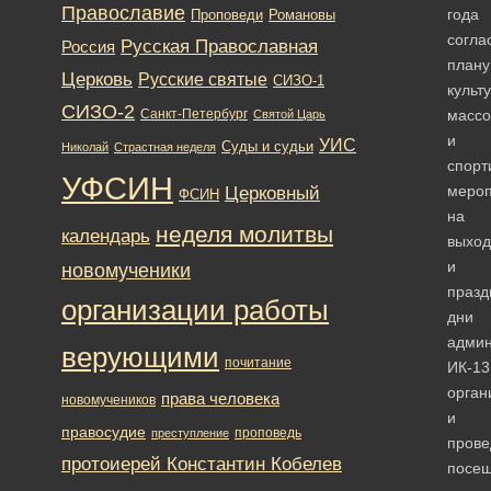
Православие
года
Романовы
Проповеди
согла
Русская Православная
Россия
плану
Церковь
Русские святые
СИЗО-1
культ
СИЗО-2
Санкт-Петербург
массо
Святой Царь
и
УИС
Суды и судьи
Николай
Страстная неделя
спорт
УФСИН
мероп
Церковный
ФСИН
на
неделя молитвы
календарь
выхо
и
новомученики
празд
организации работы
дни
админ
верующими
почитание
ИК-13
орган
права человека
новомучеников
и
правосудие
проповедь
преступление
прове
протоиерей Константин Кобелев
посе