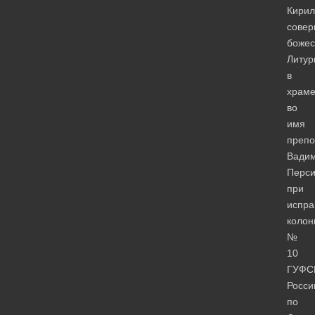
Кирил
сове
божес
Литур
в
храм
во
имя
препо
Вади
Перси
при
испра
колон
№
10
ГУФС
Росси
по