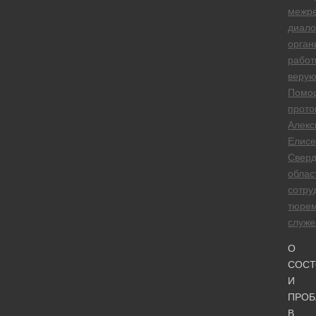
межре
диало
орган
работ
веру
Помо
прото
Алекс
Елисе
Сверд
облас
сотру
тюре
служе
О
СОСТ
И
ПРОБ
В