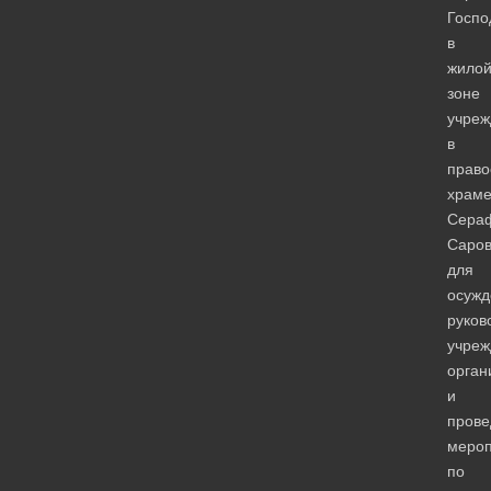
Госпо
в
жило
зоне
учреж
в
право
храм
Сера
Саров
для
осужд
руков
учреж
орган
и
прове
мероп
по