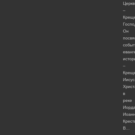
Церкв
–
Крещ
Госпо
Он
посв
собы
еванг
истор
–
Крещ
Иисус
Христ
в
реке
Иорд
Иоан
Крест
В…