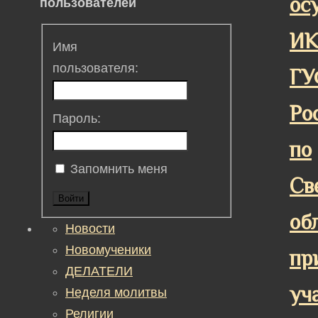
ос
пользователей
ИК
Имя
пользователя:
ГУ
Ро
Пароль:
по
Запомнить меня
Св
Войти
об
Новости
Новомученики
пр
ДЕЛАТЕЛИ
уч
Неделя молитвы
Религии