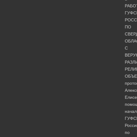
РАБО
ГУФС
РОСС
ПО
СВЕР
ОБЛА
С
ВЕР
РАЗЛ
РЕЛИ
ОБЪЕ
прото
Алекс
Елисе
помо
начал
ГУФС
Росси
по