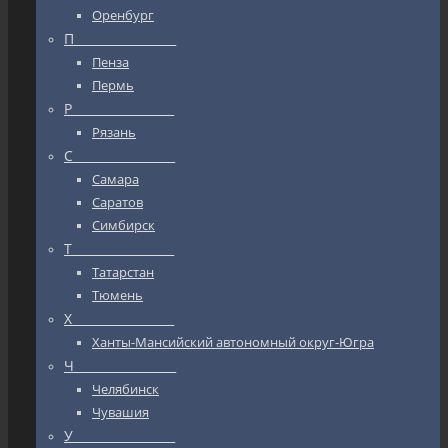
Оренбург
П_________________
Пенза
Пермь
Р_________________
Рязань
С_________________
Самара
Саратов
Симбирск
Т_________________
Татарстан
Тюмень
Х_________________
Ханты-Мансийский автономный округ-Югра
Ч_________________
Челябинск
Чувашия
У_________________