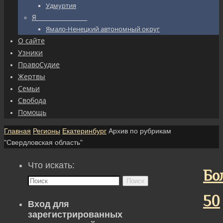
Удмуртия
Я_________________
Ямало-Ненецкий автономный округ
О сайте
Узники
ПравоСудие
Жертвы
Семьи
Свобода
Помощь
Главная
Регионы
Екатеринбург
Архив по рубрикам
"Свердловская область"
Что искать:
Бо
Поиск
50
Вход для
зарегистрированных