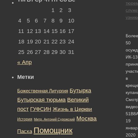
тюре
1
2
3
служе
узник
4
5
6
7
8
9
10
11
12
13
14
15
16
17
Боле
18
19
20
21
22
23
24
50
осужд
25
26
27
28
29
30
31
ИК-13
« Апр
приня
участ
Метки
в
креще
Бутырка
Божественная Литургия
купан
Бутырская тюрьма
Великий
Смотр
видео
пост
ГУФСИН
Жизнь в Церкви
51B8
Москва
История
Митр. Антоний Сурожский
19
январ
Помощник
Пасха
2020