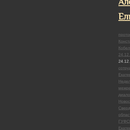
Ал
Ел
прото
Конст
Кобел
24.12
24.12
сотру
Екате
Неде
межре
диало
Новос
Сверд
облас
ГУФС
Екате