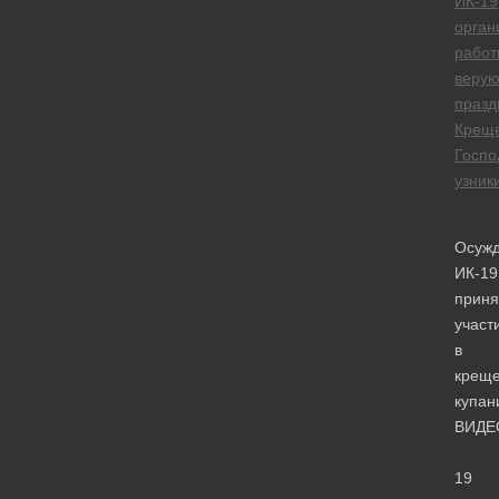
ИК-19
орган
работ
веру
празд
Крещ
Госпо
узник
Осуж
ИК-19
приня
участ
в
креще
купан
ВИДЕ
19