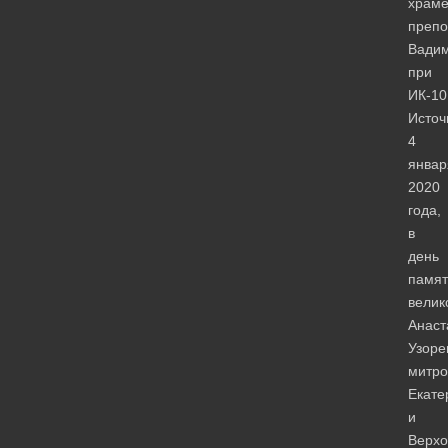
храм
препо
Вади
при
ИК-10
Источ
4
январ
2020
года,
в
день
памят
велик
Анаст
Узоре
митро
Екате
и
Верхо