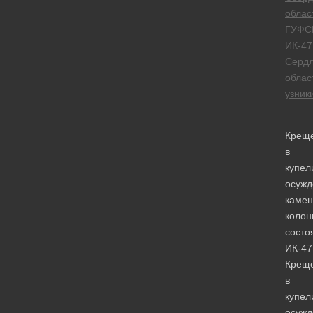
облас
ГУФС
ИК-47
Сердл
облас
узник
Крещ
в
купел
осужд
камен
колон
состо
ИК-47
Крещ
в
купел
осужд