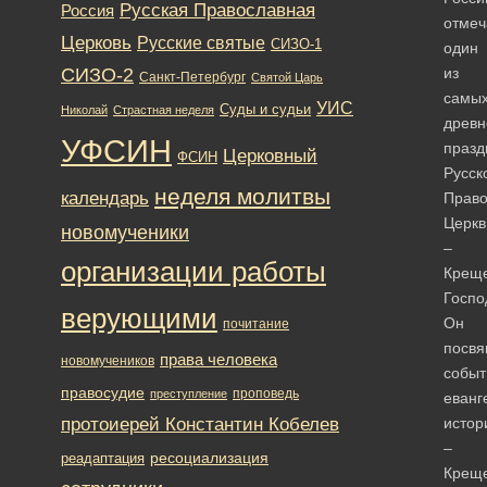
Русская Православная
Россия
отмеч
Церковь
Русские святые
СИЗО-1
один
СИЗО-2
из
Санкт-Петербург
Святой Царь
самы
УИС
Суды и судьи
Николай
Страстная неделя
древ
УФСИН
празд
Церковный
ФСИН
Русск
неделя молитвы
календарь
Право
Церкв
новомученики
–
организации работы
Крещ
Госпо
верующими
Он
почитание
посв
права человека
новомучеников
собы
правосудие
проповедь
преступление
еванг
протоиерей Константин Кобелев
истор
–
ресоциализация
реадаптация
Крещ