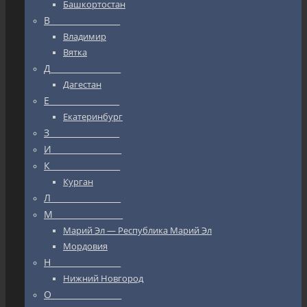
Башкортостан
В_________________
Владимир
Вятка
Д_________________
Дагестан
Е_________________
Екатеринбург
З_________________
И_________________
К_________________
Курган
Л_________________
М_________________
Марий Эл — Республика Марий Эл
Мордовия
Н_________________
Нижний Новгород
О_________________