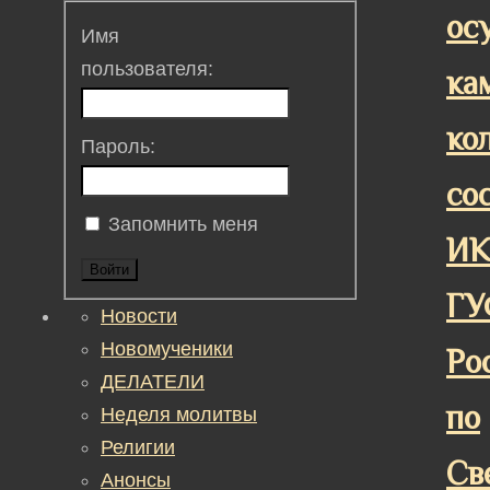
ос
Имя
пользователя:
ка
ко
Пароль:
со
Запомнить меня
ИК
Войти
ГУ
Новости
Новомученики
Ро
ДЕЛАТЕЛИ
по
Неделя молитвы
Религии
Св
Анонсы