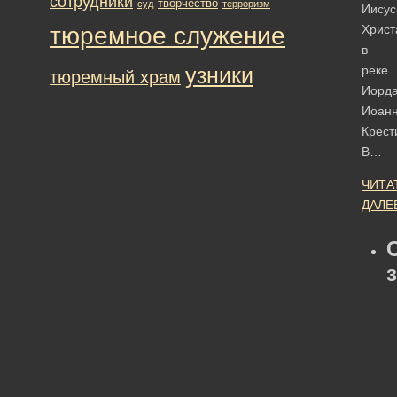
сотрудники
творчество
суд
терроризм
Иисус
тюремное служение
Христ
в
узники
реке
тюремный храм
Иорд
Иоан
Крест
В…
ЧИТА
ДАЛЕ