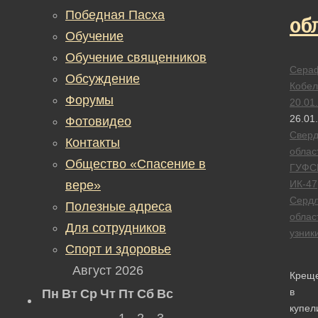
Победная Пасха
об
Обучение
Обучение священников
Сера
Обсуждение
Кобел
Форумы
20.01
26.01
Фотовидео
Сверд
Контакты
облас
Общество «Спасение в
ГУФС
вере»
ИК-47
Сердл
Полезные адреса
облас
Для сотрудников
узник
Спорт и здоровье
Август 2026
Крещ
в
Пн
Вт
Ср
Чт
Пт
Сб
Вс
купел
1
2
3