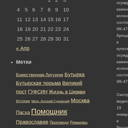
осужд
4
5
6
7
8
9
10
камен
колон
11
12
13
14
15
16
17
состо
18
19
20
21
22
23
24
ИК-47
Крещ
25
26
27
28
29
30
31
в
« Апр
купел
осужд
Метки
камен
колон
Бутырка
Божественная Литургия
состо
ИК-47
Бутырская тюрьма
Великий
пост
ГУФСИН
Жизнь в Церкви
Смотр
Москва
видео
История
Митр. Антоний Сурожский
19
Помощник
Пасха
январ
в
Православие
Романовы
Проповеди
Росси