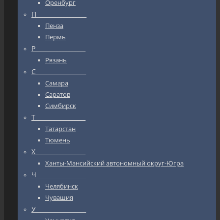
Оренбург
П_________________
Пенза
Пермь
Р_________________
Рязань
С_________________
Самара
Саратов
Симбирск
Т_________________
Татарстан
Тюмень
Х_________________
Ханты-Мансийский автономный округ-Югра
Ч_________________
Челябинск
Чувашия
У_________________