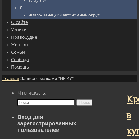
Удмуртия
Я_________________
Ямало-Ненецкий автономный округ
О сайте
Узники
ПравоСудие
Жертвы
Семьи
Свобода
Помощь
Главная
Записи с метками "ИК-47"
Что искать:
Кр
Поиск
в
Вход для
зарегистрированных
ку
пользователей