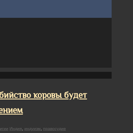
бийство коровы будет
ением
игии
Индия
,
индуизм
,
правосудие