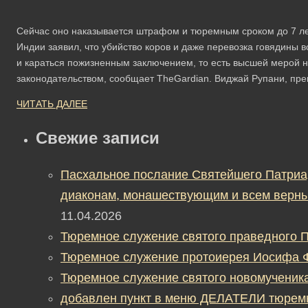
Сейчас оно наказывается штрафом и тюремным сроком до 7 л
Индии заявил, что убийство коров и даже перевозка говядины 
и караться пожизненным заключением, то есть высшей мерой 
законодательством, сообщает TheGardian. Виджай Рупани, пр
ЧИТАТЬ ДАЛЕЕ
Свежие записи
Пасхальное послание Святейшего Патриа
диаконам, монашествующим и всем верны
11.04.2026
Тюремное служение святого праведного П
Тюремное служение протоиерея Иосифа 
Тюремное служение святого новомученик
добавлен пункт в меню ДЕЛАТЕЛИ тюрем