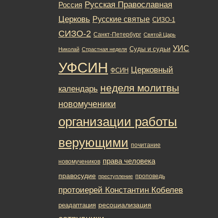
Русская Православная
Россия
Церковь
Русские святые
СИЗО-1
СИЗО-2
Санкт-Петербург
Святой Царь
УИС
Суды и судьи
Николай
Страстная неделя
УФСИН
Церковный
ФСИН
неделя молитвы
календарь
новомученики
организации работы
верующими
почитание
права человека
новомучеников
правосудие
проповедь
преступление
протоиерей Константин Кобелев
ресоциализация
реадаптация