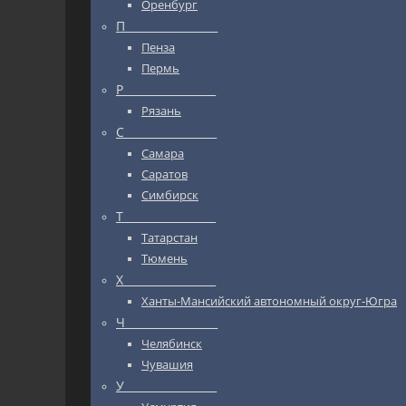
Оренбург
П_________________
Пенза
Пермь
Р_________________
Рязань
С_________________
Самара
Саратов
Симбирск
Т_________________
Татарстан
Тюмень
Х_________________
Ханты-Мансийский автономный округ-Югра
Ч_________________
Челябинск
Чувашия
У_________________