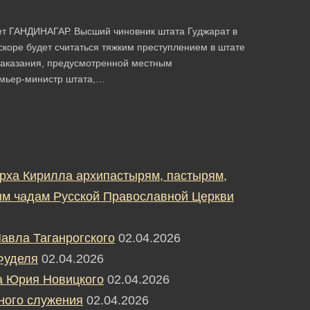
ет ГАНДИНАГАР. Высший чиновник штата Гуджарат в
вскоре будет считаться тяжким преступлением в штате
наказания, предусмотренной местным
емьер-министр штата,…
рха Кирилла архипастырям, пастырям,
м чадам Русской Православной Церкви
авла Таганрогского
02.04.2026
Фуделя
02.04.2026
а Юрия Новицкого
02.04.2026
ного служения
02.04.2026