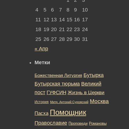
4
5
6
7
8
9
10
11
12
13
14
15
16
17
18
19
20
21
22
23
24
25
26
27
28
29
30
31
« Апр
Метки
Бутырка
Божественная Литургия
Бутырская тюрьма
Великий
пост
ГУФСИН
Жизнь в Церкви
Москва
История
Митр. Антоний Сурожский
Помощник
Пасха
Православие
Романовы
Проповеди