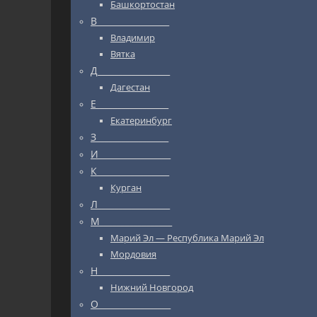
Башкортостан
В_________________
Владимир
Вятка
Д_________________
Дагестан
Е_________________
Екатеринбург
З_________________
И_________________
К_________________
Курган
Л_________________
М_________________
Марий Эл — Республика Марий Эл
Мордовия
Н_________________
Нижний Новгород
О_________________