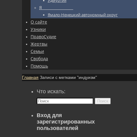
Удмуртия
Я_________________
Ямало-Ненецкий автономный округ
О сайте
Узники
ПравоСудие
Жертвы
Семьи
Свобода
Помощь
Главная
Записи с метками "индуизм"
Что искать:
Поиск
Вход для
зарегистрированных
пользователей