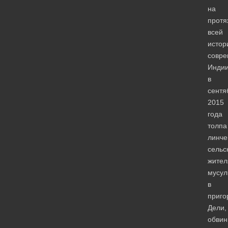
на
протя
всей
истор
совре
Индии
в
сентя
2015
года
толпа
линче
сельс
жител
мусул
в
приго
Дели,
обвин