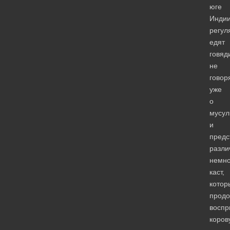
юге
Инди
регул
едят
говяд
не
говор
уже
о
мусул
и
предс
разли
немно
каст,
котор
прод
воспр
коров