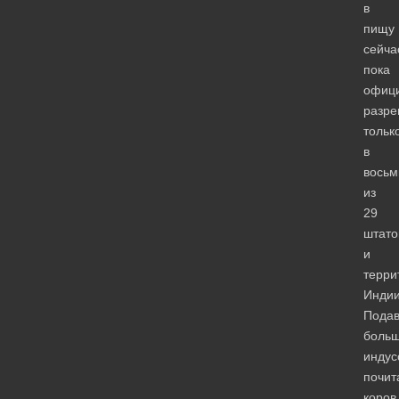
в
пищу
сейча
пока
офиц
разр
тольк
в
восьм
из
29
штато
и
терри
Индии
Пода
больш
индус
почит
коров