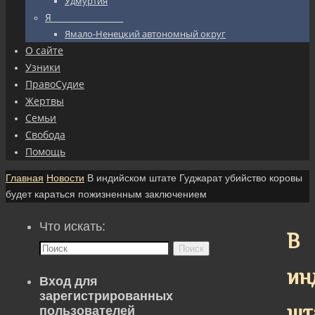
Удмуртия
Я_________________
Ямало-Ненецкий автономный округ
О сайте
Узники
ПравоСудие
Жертвы
Семьи
Свобода
Помощь
Главная
Новости
В индийском штате Гуджарат убийство коровы
будет караться пожизненным заключением
Что искать:
В
Поиск
ин
Вход для
зарегистрированных
шт
пользователей