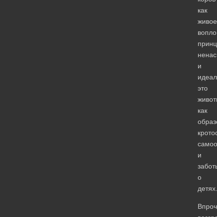
как
живое
вопл
принц
ненас
и
идеал
это
живот
как
образ
крото
самоо
и
забот
о
детях
Впроч