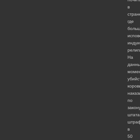
в
стран
где
больш
испов
индуи
религ
На
данн
моме
убийс
коров
наказ
по
закон
штата
штра
в
50