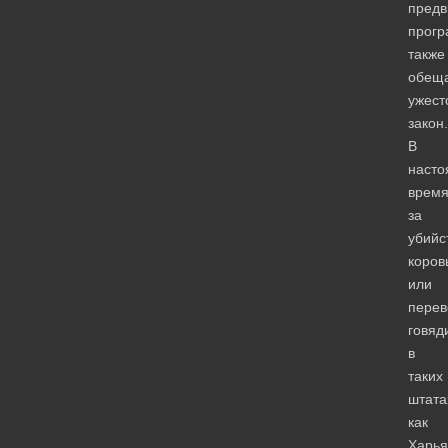
пред
прог
также
обещ
ужест
закон.
В
наст
врем
за
убийс
коров
или
перев
говяд
в
таких
штата
как
Харья