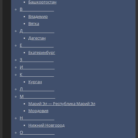
Башкортостан
В_________________
Владимир
Вятка
Д_________________
Дагестан
Е_________________
Екатеринбург
З_________________
И_________________
К_________________
Курган
Л_________________
М_________________
Марий Эл — Республика Марий Эл
Мордовия
Н_________________
Нижний Новгород
О_________________