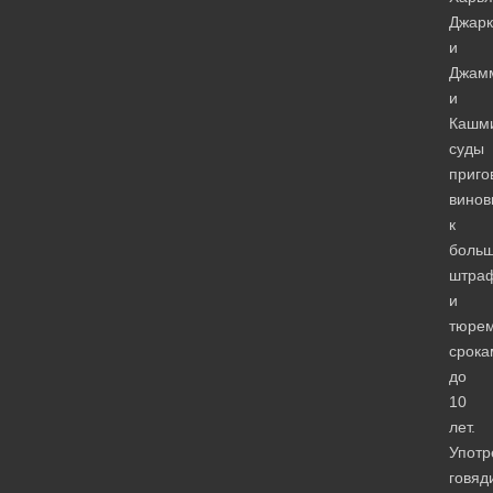
Джарк
и
Джам
и
Кашм
суды
приго
винов
к
боль
штра
и
тюре
срока
до
10
лет.
Употр
говяд