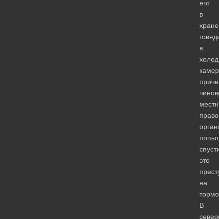
его
в
хране
говяд
в
холод
камер
прич
чинов
местн
право
орган
попыт
спуст
это
прест
на
тормо
В
север