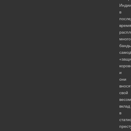
Инди
в
после
врем
распл
много
банд
самод
«защи
коров
и
они
внося
свой
весо
вклад
в
стати
прест