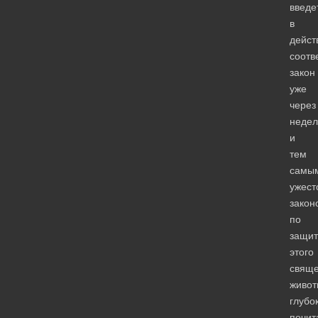
введе
в
дейст
соотв
закон
уже
через
недел
и
тем
самы
ужест
закон
по
защит
этого
свяще
живот
глубо
почит