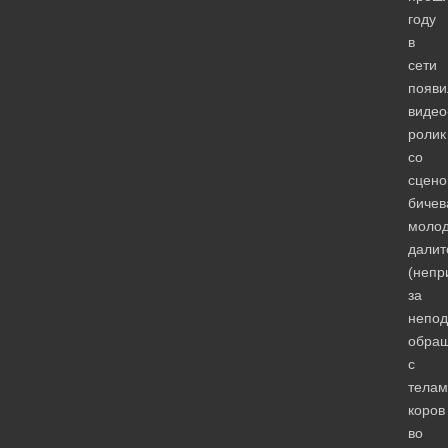
году
в
сети
появи
видео
ролик
со
сцено
бичев
моло
далит
(непр
за
непо
обра
с
телам
коров
во