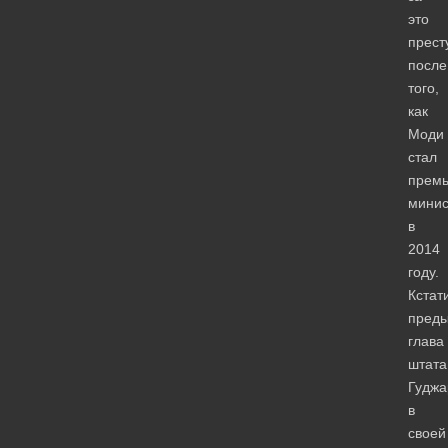
это
прест
после
того,
как
Моди
стал
премь
мини
в
2014
году.
Кстат
пред
глава
штата
Гуджа
в
своей