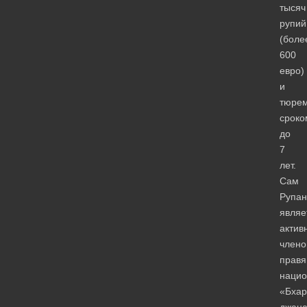
тысяч
рупий
(боле
600
евро)
и
тюре
сроко
до
7
лет.
Сам
Рупан
являе
актив
член
прав
нацио
«Бхар
джана