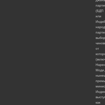
парти
(БДП
или
Индий
народ
парти
выбо
чинов
от
котор
(вклю
Наре
Моди,
ныне
премь
минис
Индии
высту
как