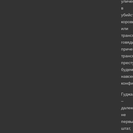
уличе
в
убийс
коров
или
транс
говяд
прич
транс
прест
буде
навсе
конфи
Гуджа
–
далек
не
перв
штат,