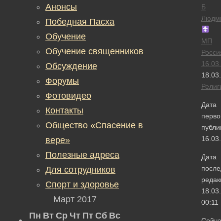
Анонсы
Б
Людм
Победная Пасха
Обучение
МП
Обучение священников
Росси
16.03
Обсуждение
18.03
Форумы
Религ
Фотовидео
Дата
Контакты
перво
Общество «Спасение в
публи
16.03
вере»
Полезные адреса
Дата
после
Для сотрудников
редак
Спорт и здоровье
18.03
Март 2017
00:11
Пн
Вт
Ср
Чт
Пт
Сб
Вс
Сейча