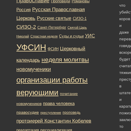
Православие
Романовы
Проповеди
что
Русская Православная
Россия
убийс
Церковь
Русские святые
коров
СИЗО-1
и
СИЗО-2
Санкт-Петербург
Святой Царь
даже
УИС
Суды и судьи
Николай
Страстная неделя
перев
УФСИН
говяд
Церковный
ФСИН
вскор
неделя молитвы
будет
календарь
счита
новомученики
тяжки
организации работы
прест
в
верующими
штате
почитание
и
права человека
новомучеников
карат
правосудие
проповедь
пожи
преступление
заклю
протоиерей Константин Кобелев
то
ресоциализация
реадаптация