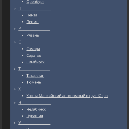
Оренбург
П_________________
Пенза
Пермь
Р_________________
Рязань
С_________________
Самара
Саратов
Симбирск
Т_________________
Татарстан
Тюмень
Х_________________
Ханты-Мансийский автономный округ-Югра
Ч_________________
Челябинск
Чувашия
У_________________