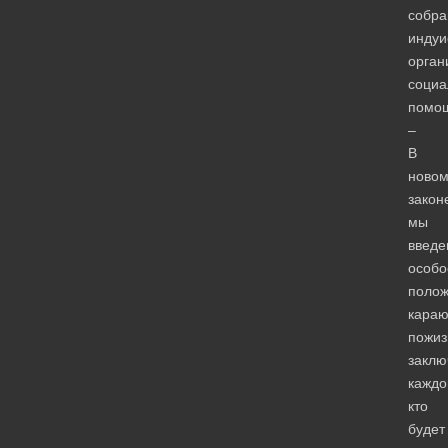
собра
индуи
орган
социа
помо
–
В
ново
закон
мы
введе
особо
полож
кара
пожи
заклю
каждо
кто
будет