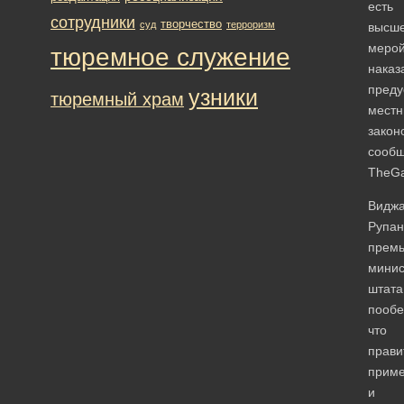
есть
сотрудники
творчество
суд
терроризм
высш
меро
тюремное служение
наказ
преду
узники
тюремный храм
мест
закон
сооб
TheGa
Видж
Рупан
премь
минис
штата
пообе
что
прави
приме
и