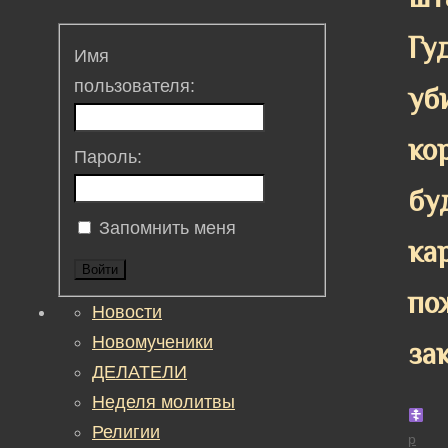
Гу
Имя
пользователя:
уб
ко
Пароль:
бу
Запомнить меня
ка
Войти
по
Новости
Новомученики
за
ДЕЛАТЕЛИ
Неделя молитвы
Религии
р