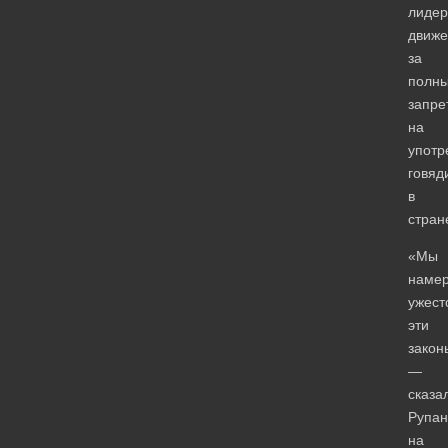
лиде
движе
за
полн
запре
на
употр
говяд
в
стран
«Мы
наме
ужест
эти
закон
—
сказа
Рупан
на