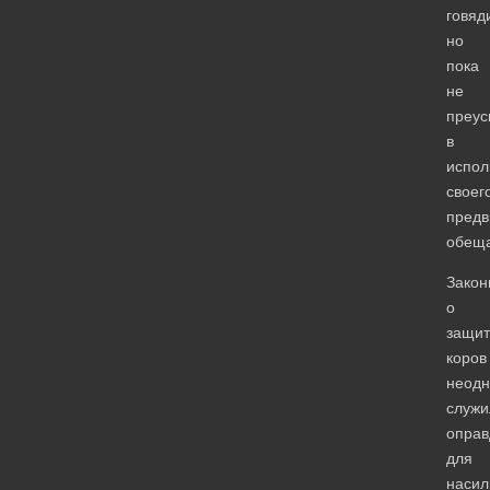
говяд
но
пока
не
преус
в
испол
своег
предв
обеща
Закон
о
защит
коров
неодн
служи
опра
для
насил