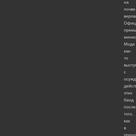
на
почве
веров
Офиц
премь
минис
Моди
как-
то
высту
с
осуж
дейст
этих
банд
после
того,
как
в
прош