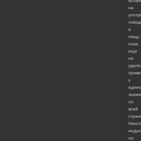
воззр
на
употр
говяд
в
пищу
пока
еще
не
удало
приве
к
един
знам
по
всей
стран
Некот
индуи
на