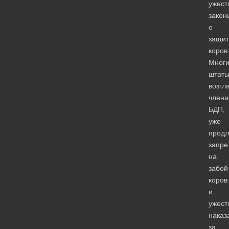
ужес
закон
о
защит
коров
Мног
штаты
возгл
член
БДП,
уже
продл
запре
на
забой
коров
и
ужест
наказ
за