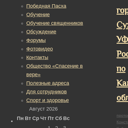
Победная Пасха
го
Обучение
Су
Обучение священников
Обсуждение
У
Форумы
Фотовидео
Ро
Контакты
Общество «Спасение в
по
вере»
Ка
Полезные адреса
Для сотрудников
об
Спорт и здоровье
Август 2026
прото
Пн
Вт
Ср
Чт
Пт
Сб
Вс
Конст
1
2
3