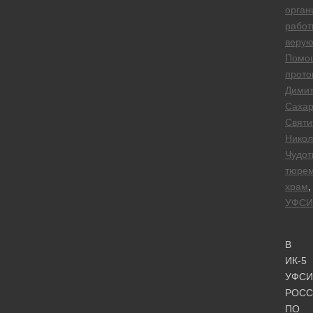
орган
работ
веру
Помо
прото
Дими
Сахар
Святи
Никол
Чудот
тюре
храм
,
УФСИ
В
ИК-5
УФСИ
РОСС
ПО