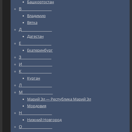
Башкортостан
В_________________
Владимир
Вятка
Д_________________
Дагестан
Е_________________
Екатеринбург
З_________________
И_________________
К_________________
Курган
Л_________________
М_________________
Марий Эл — Республика Марий Эл
Мордовия
Н_________________
Нижний Новгород
О_________________