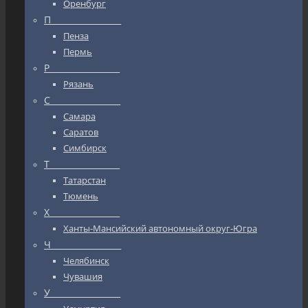
Оренбург
П_________________
Пенза
Пермь
Р_________________
Рязань
С_________________
Самара
Саратов
Симбирск
Т_________________
Татарстан
Тюмень
Х_________________
Ханты-Мансийский автономный округ-Югра
Ч_________________
Челябинск
Чувашия
У_________________