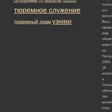
сотрудники
творчество
суд
терроризм
посе
тюремное служение
его
могил
узники
тюремный храм
Весь
право
мир
обожг
извес
на
Пасху
1993,
18
апрел
в
Опти
убиты
три
монах
отец