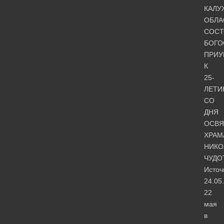
КАЛУ
ОБЛА
СОСТ
БОГО
ПРИУ
К
25-
ЛЕТ
СО
ДНЯ
ОСВ
ХРАМ
НИКО
ЧУДО
Источ
24.05
22
мая
в