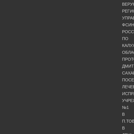
ВЕР
РЕГИ
УПРА
ФСИ
РОСС
ПО
КАЛУ
ОБЛА
ПРОТ
ДМИТ
САХА
ПОСЕ
ЛЕЧЕ
ИСПР
УЧРЕ
№1
В
П.ТО
В