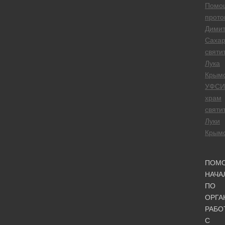
Помо
прото
Дими
Сахар
святи
Лука
Крым
УФСИ
храм
святи
Луки
Крымс
ПОМ
НАЧА
ПО
ОРГА
РАБО
С