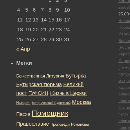
Кобел
25.09
4
5
6
7
8
9
10
25.09
11
12
13
14
15
16
17
Новом
Новос
18
19
20
21
22
23
24
Иеро
25
26
27
28
29
30
31
Васил
(Росл
« Апр
иерос
Сера
Метки
(Тимо
Калуж
Бутырка
Божественная Литургия
митро
Бутырская тюрьма
Великий
Калуж
пост
ГУФСИН
Жизнь в Церкви
облас
новом
Москва
История
Митр. Антоний Сурожский
Опти
Помощник
Пасха
пусты
почит
Православие
Романовы
Проповеди
новом