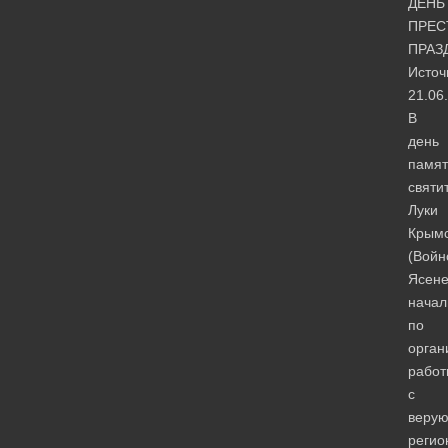
ДЕНЬ
ПРЕС
ПРАЗ
Источ
21.06
В
день
памят
святи
Луки
Крымс
(Войн
Ясене
начал
по
орган
работ
с
веру
регио