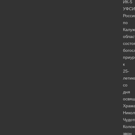
ИК-5
УФСИ
Росси
по
Калуж
облас
состо
богос
приур
к
25-
лети
со
дня
освя
Храм
Никол
Чудот
Колок
звон