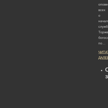
опове
всех
о
начал
служб
Торже
богос
по…
ЧИТА
ДАЛЕ