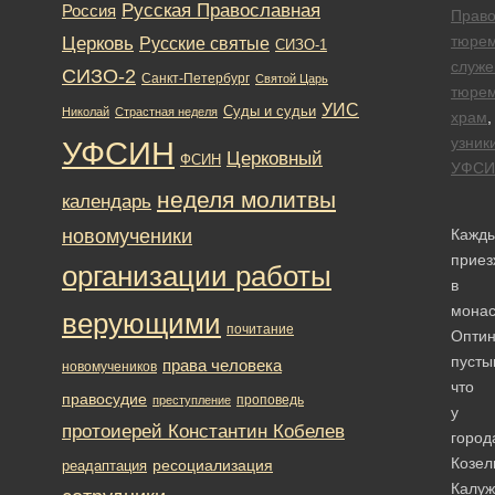
Русская Православная
Россия
Право
Церковь
тюре
Русские святые
СИЗО-1
служе
СИЗО-2
Санкт-Петербург
Святой Царь
тюре
УИС
Суды и судьи
Николай
Страстная неделя
храм
,
узник
УФСИН
Церковный
ФСИН
УФСИ
неделя молитвы
календарь
новомученики
Кажд
прие
организации работы
в
монас
верующими
почитание
Оптин
пусты
права человека
новомучеников
что
правосудие
проповедь
преступление
у
протоиерей Константин Кобелев
город
Козел
ресоциализация
реадаптация
Калуж