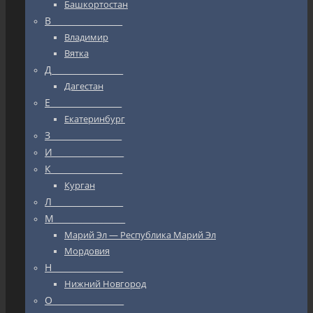
Башкортостан
В_________________
Владимир
Вятка
Д_________________
Дагестан
Е_________________
Екатеринбург
З_________________
И_________________
К_________________
Курган
Л_________________
М_________________
Марий Эл — Республика Марий Эл
Мордовия
Н_________________
Нижний Новгород
О_________________