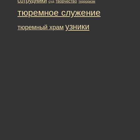
сотрудники
творчество
суд
терроризм
тюремное служение
узники
тюремный храм