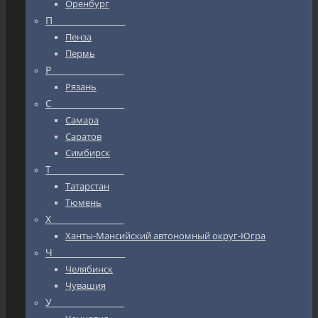
Оренбург
П_________________
Пенза
Пермь
Р_________________
Рязань
С_________________
Самара
Саратов
Симбирск
Т_________________
Татарстан
Тюмень
Х_________________
Ханты-Мансийский автономный округ-Югра
Ч_________________
Челябинск
Чувашия
У_________________