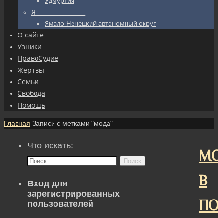
Удмуртия
Я_________________
Ямало-Ненецкий автономный округ
О сайте
Узники
ПравоСудие
Жертвы
Семьи
Свобода
Помощь
Главная
Записи с метками "мода"
Что искать:
М
Поиск
В
Вход для
зарегистрированных
ПО
пользователей