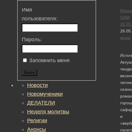
Имя
Монит
СМИ
пользователя:
26.05
26.05
мода
Пароль:
Источ
Запомнить меня
Актуа
тенде
Войти
весен
летне
Новости
сезон
Новомученики
рома
ДЕЛАТЕЛИ
горош
сафа
Неделя молитвы
и
Религии
«вер
Анонсы
палит