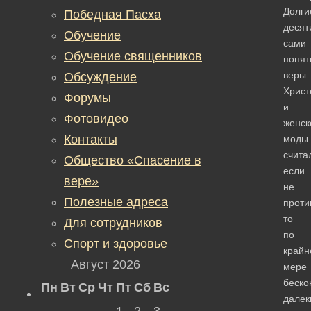
Долги
Победная Пасха
десят
Обучение
сами
Обучение священников
понят
веры
Обсуждение
Христ
Форумы
и
Фотовидео
женск
Контакты
моды
счита
Общество «Спасение в
если
вере»
не
Полезные адреса
проти
то
Для сотрудников
по
Спорт и здоровье
крайн
Август 2026
мере
беско
Пн
Вт
Ср
Чт
Пт
Сб
Вс
далек
1
2
3