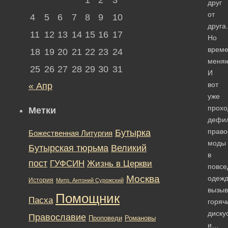
друг
от
4
5
6
7
8
9
10
друга.
11
12
13
14
15
16
17
Но
врем
18
19
20
21
22
23
24
меняю
25
26
27
28
29
30
31
И
вот
« Апр
уже
прохо
Метки
дефи
право
Бутырка
Божественная Литургия
моды
Бутырская тюрьма
Великий
в
пост
ГУФСИН
Жизнь в Церкви
повсе
Москва
одежд
История
Митр. Антоний Сурожский
вызы
Помощник
Пасха
горяч
диску
Православие
Романовы
Проповеди
и…