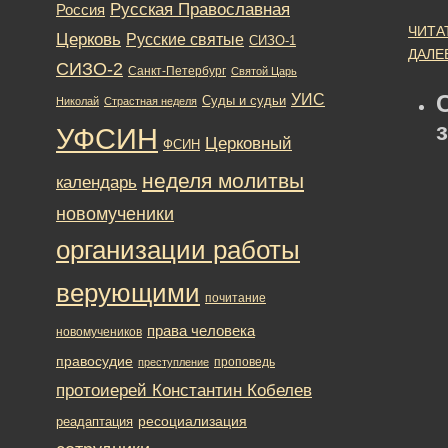
Русская Православная
Россия
ЧИТА
Церковь
Русские святые
СИЗО-1
ДАЛЕ
СИЗО-2
Санкт-Петербург
Святой Царь
УИС
Суды и судьи
Николай
Страстная неделя
УФСИН
Церковный
ФСИН
неделя молитвы
календарь
новомученики
организации работы
верующими
почитание
права человека
новомучеников
правосудие
проповедь
преступление
протоиерей Константин Кобелев
ресоциализация
реадаптация