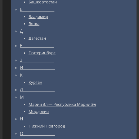
Башкортостан
В_________________
Владимир
Вятка
Д_________________
Дагестан
Е_________________
Екатеринбург
З_________________
И_________________
К_________________
Курган
Л_________________
М_________________
Марий Эл — Республика Марий Эл
Мордовия
Н_________________
Нижний Новгород
О_________________