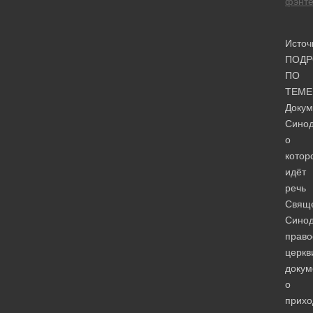
фэнте
Источ
ПОДР
ПО
ТЕМЕ
Докум
Синод
о
котор
идёт
речь
Свящ
Синод
право
церкв
докум
о
прихо