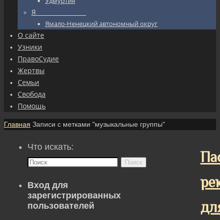
Удмуртия
Я_________________
Ямало-Ненецкий автономный округ
О сайте
Узники
ПравоСудие
Жертвы
Семьи
Свобода
Помощь
Главная
Записи с метками "музыкальные группы"
Что искать:
Па
Поиск
ре
Вход для
зарегистрированных
дл
пользователей