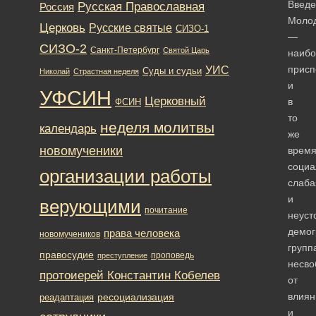
Введе
Русская Православная
Россия
Моло
Церковь
Русские святые
СИЗО-1
—
СИЗО-2
Санкт-Петербург
Святой Царь
наибо
присп
УИС
Суды и судьи
Николай
Страстная неделя
и
УФСИН
Церковный
в
ФСИН
то
неделя молитвы
календарь
же
новомученики
врем
социа
организации работы
слаба
и
верующими
почитание
неуст
демог
права человека
новомучеников
групп
правосудие
проповедь
преступление
несво
протоиерей Константин Кобелев
от
влиян
ресоциализация
реадаптация
и