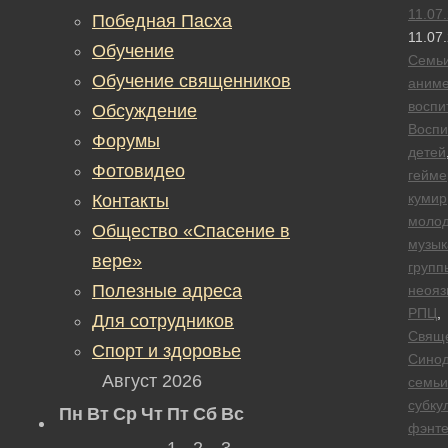
11.07
Победная Пасха
11.07
Обучение
Семь
Обучение священников
аним
воспи
Обсуждение
Воспи
Форумы
детей
Фотовидео
гейм
кумир
Контакты
моло
Общество «Спасение в
музык
вере»
групп
Полезные адреса
неояз
РПЦ
,
Для сотрудников
Свящ
Спорт и здоровье
Сино
Август 2026
семьи
субку
Пн
Вт
Ср
Чт
Пт
Сб
Вс
фэнте
1
2
3