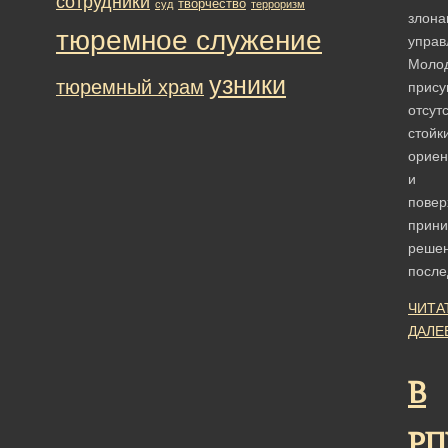
сотрудники
творчество
суд
терроризм
злона
тюремное служение
управ
Моло
узники
тюремный храм
прис
отсут
стойк
ориен
и
повер
прин
решен
посл
ЧИТА
ДАЛЕ
В
РП