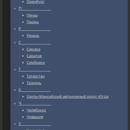
Оренбург
П_________________
Пенза
Пермь
Р_________________
Рязань
С_________________
Самара
Саратов
Симбирск
Т_________________
Татарстан
Тюмень
Х_________________
Ханты-Мансийский автономный округ-Югра
Ч_________________
Челябинск
Чувашия
У_________________