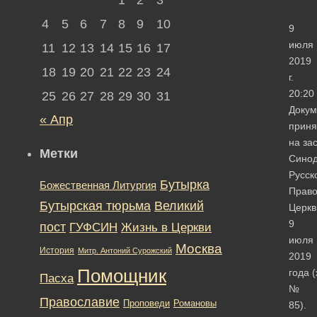
4
5
6
7
8
9
10
9
июля
11
12
13
14
15
16
17
2019
18
19
20
21
22
23
24
г.
20:20
25
26
27
28
29
30
31
Докум
« Апр
приня
на за
Метки
Сино
Русск
Бутырка
Божественная Литургия
Право
Бутырская тюрьма
Великий
Церкв
9
пост
ГУФСИН
Жизнь в Церкви
июля
Москва
История
Митр. Антоний Сурожский
2019
Помощник
года 
Пасха
№
Православие
Романовы
Проповеди
85).