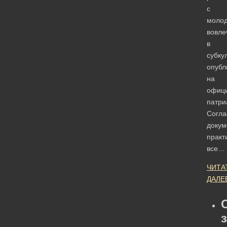
с
моло
вовле
в
субку
опубл
на
офици
патри
Согла
докум
практ
все…
ЧИТА
ДАЛЕ