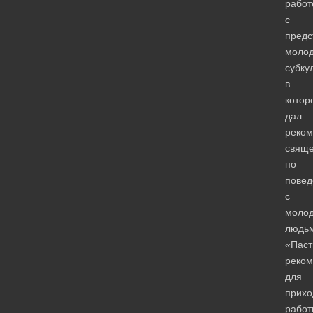
работ
с
предс
моло
субку
в
котор
дал
реком
свящ
по
пове
с
моло
людьм
«Паст
реком
для
прихо
работ