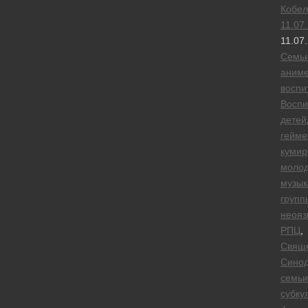
Кобел
11.07
11.07
Семь
аним
воспи
Воспи
детей
гейм
кумир
моло
музык
групп
неояз
РПЦ
,
Свящ
Сино
семьи
субку