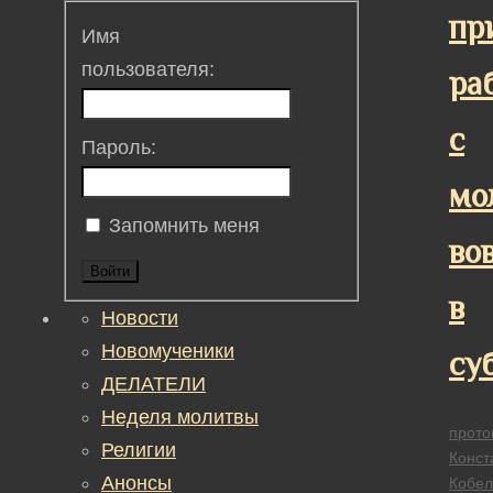
пр
Имя
пользователя:
ра
с
Пароль:
мо
Запомнить меня
во
Войти
в
Новости
Новомученики
су
ДЕЛАТЕЛИ
Неделя молитвы
прото
Религии
Конст
Анонсы
Кобел