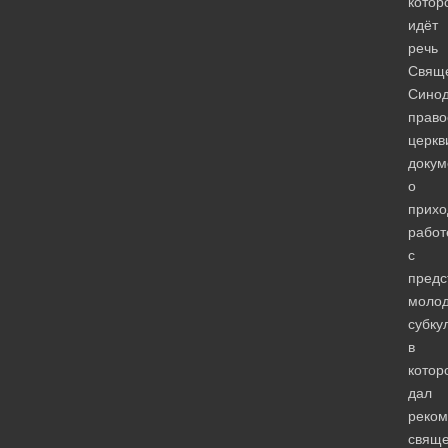
котор
идёт
речь
Свящ
Синод
право
церкв
докум
о
прихо
работ
с
предс
моло
субку
в
котор
дал
реком
свящ