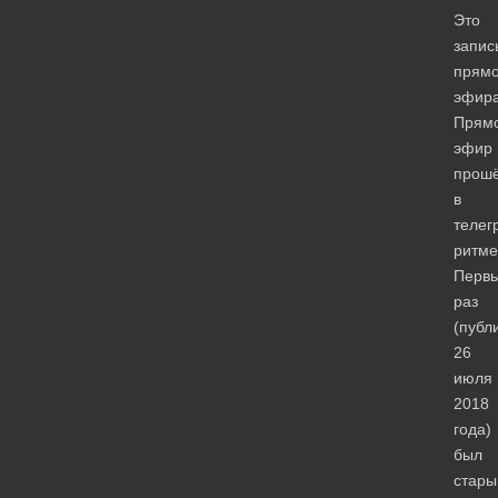
Это
запис
прямо
эфир
Прям
эфир
прош
в
теле
ритме
Перв
раз
(публ
26
июля
2018
года)
был
стары