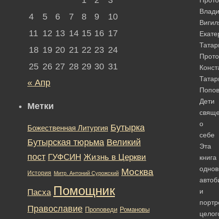
Влад
4
5
6
7
8
9
10
Вигил
11
12
13
14
15
16
17
Екате
Татар
18
19
20
21
22
23
24
Прото
25
26
27
28
29
30
31
Конст
Татар
« Апр
Попов
Дети
Метки
свяще
о
Бутырка
Божественная Литургия
себе
Бутырская тюрьма
Великий
Эта
пост
ГУФСИН
Жизнь в Церкви
книга
одно
Москва
История
Митр. Антоний Сурожский
автоб
Помощник
и
Пасха
портр
Православие
Романовы
Проповеди
целог