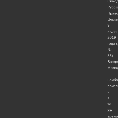
Сино
Русск
Право
Церкв
9
июля
2019
года 
№
85).
Введе
Моло
—
наибо
присп
и
в
то
же
врем