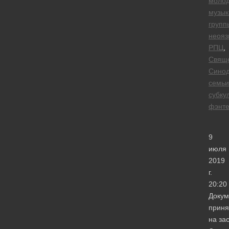
моло
музык
групп
неояз
РПЦ
,
Свящ
Сино
семьи
субку
фэнте
9
июля
2019
г.
20:20
Докум
приня
на за