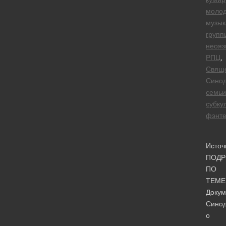
моло
музык
групп
неояз
РПЦ
,
Свящ
Сино
семьи
субку
фэнте
Источ
ПОДР
ПО
ТЕМЕ
Докум
Синод
о