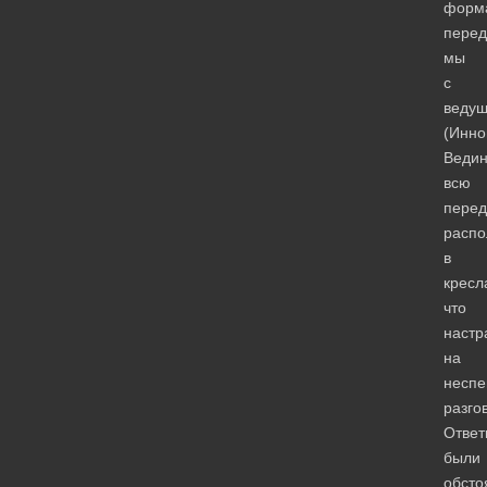
форм
перед
мы
с
веду
(Инно
Ведин
всю
перед
распо
в
кресл
что
настр
на
несп
разго
Ответ
были
обсто