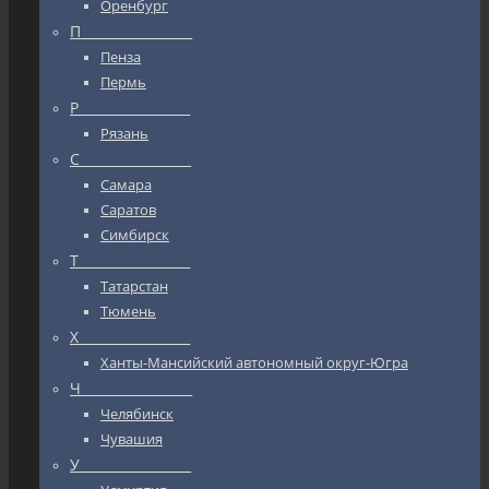
Оренбург
П_________________
Пенза
Пермь
Р_________________
Рязань
С_________________
Самара
Саратов
Симбирск
Т_________________
Татарстан
Тюмень
Х_________________
Ханты-Мансийский автономный округ-Югра
Ч_________________
Челябинск
Чувашия
У_________________