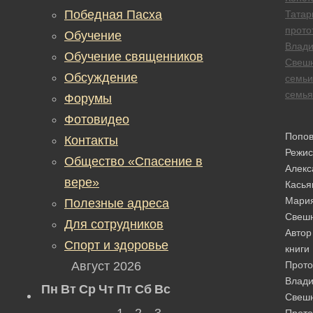
Победная Пасха
Татар
прото
Обучение
Влади
Обучение священников
Свеш
Обсуждение
семьи
семья
Форумы
Фотовидео
Попо
Контакты
Режис
Общество «Спасение в
Алекс
вере»
Касья
Мари
Полезные адреса
Свешн
Для сотрудников
Автор
Спорт и здоровье
книги
Август 2026
Прото
Влади
Пн
Вт
Ср
Чт
Пт
Сб
Вс
Свеш
1
2
3
Прото