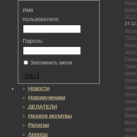
Конст
Кобел
Имя
26.12
пользователя:
27.12
Фотов
"Попо
Пароль:
Воспи
детей
Екате
Запомнить меня
Татар
кино
Войти
Мари
Свеш
Новости
много
Новомученики
семья
ДЕЛАТЕЛИ
прото
Влад
Неделя молитвы
Вигил
Религии
прото
Анонсы
Конст