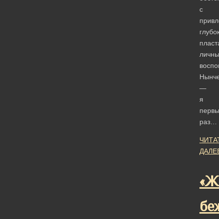
с
привл
глубо
пласт
личны
воспо
Нынч
—
я
перв
раз…
ЧИТА
ДАЛЕ
«Ж
бе