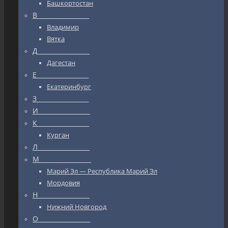
Башкортостан
В_________________
Владимир
Вятка
Д_________________
Дагестан
Е_________________
Екатеринбург
З_________________
И_________________
К_________________
Курган
Л_________________
М_________________
Марий Эл — Республика Марий Эл
Мордовия
Н_________________
Нижний Новгород
О_________________