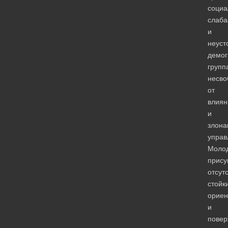
социа
слаба
и
неуст
демог
групп
несво
от
влиян
и
злона
управ
Моло
прис
отсут
стойк
ориен
и
повер