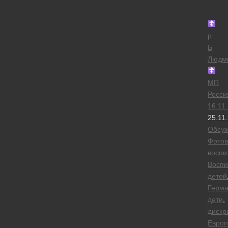
р
Б
Людм
МП
Росси
16.11
25.11
Обсу
Фотов
воспи
Воспи
детей
Герм
дети
,
дискр
Европ