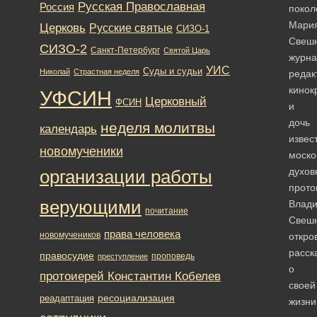
Русская Православная
Россия
покол
Мари
Церковь
Русские святые
СИЗО-1
Свешн
СИЗО-2
Санкт-Петербург
Святой Царь
журна
УИС
Суды и судьи
Николай
Страстная неделя
редак
кинок
УФСИН
Церковный
ФСИН
и
дочь
неделя молитвы
календарь
извес
новомученики
моско
духов
организации работы
прото
верующими
Влади
почитание
Свешн
права человека
новомучеников
откро
расск
правосудие
проповедь
преступление
о
протоиерей Константин Кобелев
своей
ресоциализация
реадаптация
жизн