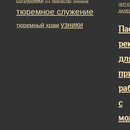
сотрудники
творчество
суд
терроризм
ЧИТА
тюремное служение
ДАЛЕ
узники
тюремный храм
Па
ре
дл
пр
ра
с
мо