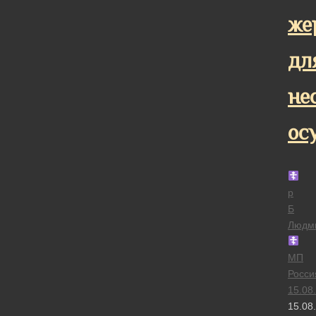
же
дл
не
ос
р
Б
Людм
МП
Росси
15.08
15.08