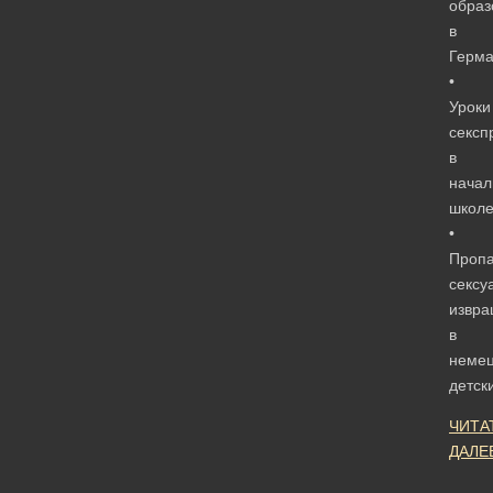
образ
в
Герм
•
Уроки
сексп
в
начал
школ
•
Пропа
сексу
извр
в
немец
детск
ЧИТА
ДАЛЕ