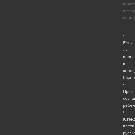
прест
ювен
юстиц
•
Есть
ли
право
в
сердц
Евро
•
Прог
созна
ребён
•
Юген
проти
русск