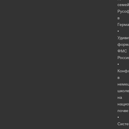
семей
Русо
в
Герм
•
Удиви
форм
ФМС
Росси
•
Конф
в
немец
школ
на
нацио
почве
•
Сист