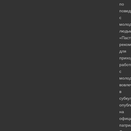
по
пове
с
моло
людьм
«Паст
реком
для
прихо
работ
с
моло
вовле
в
субку
опубл
на
офици
патри