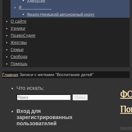
Удмуртия
Я_________________
Ямало-Ненецкий автономный округ
О сайте
Узники
ПравоСудие
Жертвы
Семьи
Свобода
Помощь
Главная
Записи с метками "Воспитание детей"
Что искать:
ФО
Поиск
По
Вход для
зарегистрированных
пользователей
прото