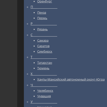
Оренбург
П_________________
Пенза
Пермь
Р_________________
Рязань
С_________________
Самара
Саратов
Симбирск
Т_________________
Татарстан
Тюмень
Х_________________
Ханты-Мансийский автономный округ-Югра
Ч_________________
Челябинск
Чувашия
У_________________