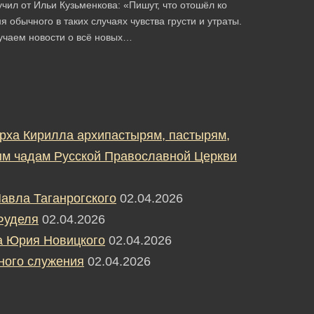
чил от Ильи Кузьменкова: «Пишут, что отошёл ко
 обычного в таких случаях чувства грусти и утраты.
лучаем новости о всё новых…
рха Кирилла архипастырям, пастырям,
м чадам Русской Православной Церкви
авла Таганрогского
02.04.2026
Фуделя
02.04.2026
а Юрия Новицкого
02.04.2026
ного служения
02.04.2026