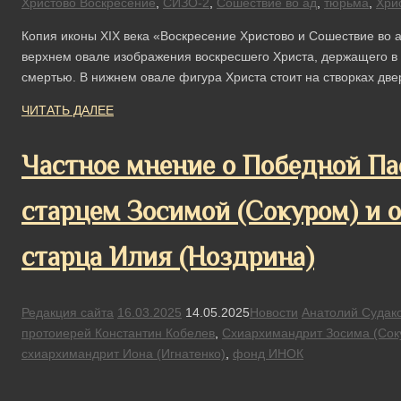
Христово Воскресение
,
СИЗО-2
,
Сошествие во ад
,
тюрьма
,
Хри
Копия иконы XIX века «Воскресение Христово и Сошествие во 
верхнем овале изображения воскресшего Христа, держащего в 
смертью. В нижнем овале фигура Христа стоит на створках две
ЧИТАТЬ ДАЛЕЕ
Частное мнение о Победной Па
старцем Зосимой (Сокуром) и 
старца Илия (Ноздрина)
Редакция сайта
16.03.2025
14.05.2025
Новости
Анатолий Судак
протоиерей Константин Кобелев
,
Схиархимандрит Зосима (Сок
схиархимандрит Иона (Игнатенко)
,
фонд ИНОК