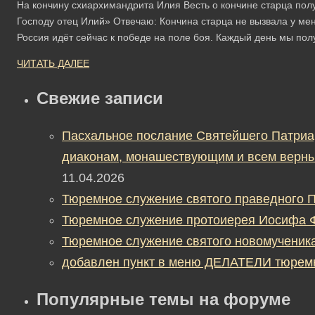
На кончину схиархимандрита Илия Весть о кончине старца полу
Господу отец Илий» Отвечаю: Кончина старца не вызвала у меня
Россия идёт сейчас к победе на поле боя. Каждый день мы по
ЧИТАТЬ ДАЛЕЕ
Свежие записи
Пасхальное послание Святейшего Патриа
диаконам, монашествующим и всем верны
11.04.2026
Тюремное служение святого праведного П
Тюремное служение протоиерея Иосифа 
Тюремное служение святого новомученик
добавлен пункт в меню ДЕЛАТЕЛИ тюрем
Популярные темы на форуме