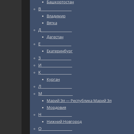
Башкортостан
В_________________
Владимир
Вятка
Д_________________
Дагестан
Е_________________
Екатеринбург
З_________________
И_________________
К_________________
Курган
Л_________________
М_________________
Марий Эл — Республика Марий Эл
Мордовия
Н_________________
Нижний Новгород
О_________________