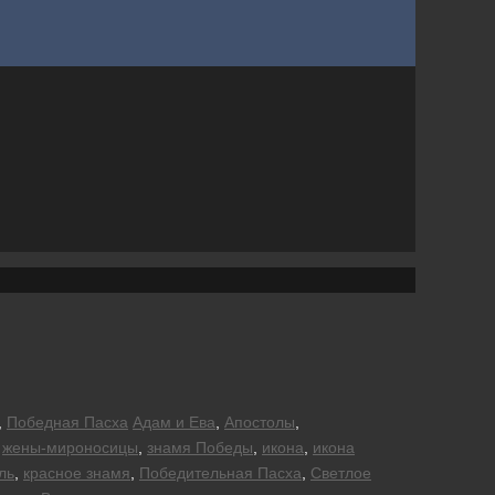
,
Победная Пасха
Адам и Ева
,
Апостолы
,
,
жены-мироносицы
,
знамя Победы
,
икона
,
икона
ль
,
красное знамя
,
Победительная Пасха
,
Светлое