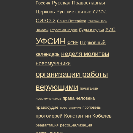
Русская Православная
Россия
Церковь
Русские святые
СИЗО-1
СИЗО-2
Санкт-Петербург
Святой Царь
УИС
Суды и судьи
Николай
Страстная неделя
УФСИН
Церковный
ФСИН
неделя молитвы
календарь
новомученики
организации работы
верующими
почитание
права человека
новомучеников
правосудие
проповедь
преступление
протоиерей Константин Кобелев
ресоциализация
реадаптация