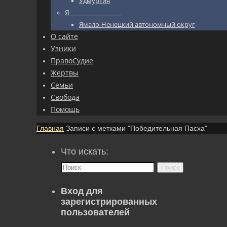
Удмуртия
Я_________________
Ямало-Ненецкий автономный округ
О сайте
Узники
ПравоСудие
Жертвы
Семьи
Свобода
Помощь
Главная
Записи с метками "Победительная Пасха"
Что искать:
Поиск
Вход для
зарегистрированных
пользователей