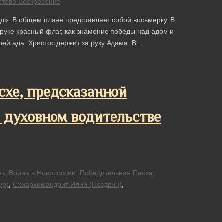
стово Воскресение
ад». В общем плане представляет собой восьмерку. В
руке красный флаг, как знамение победы над адом и
рей ада. Христос держит за руку Адама. В…
схе, предсказанной
о духовном водительстве
ов
,
Война в Новороссии
,
Победительная Пасха
,
ур)
,
Схиархимандрит Илий (Ноздрин)
,