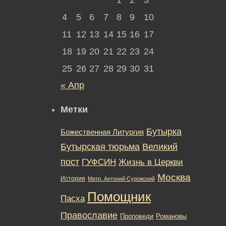
4
5
6
7
8
9
10
11
12
13
14
15
16
17
18
19
20
21
22
23
24
25
26
27
28
29
30
31
« Апр
Метки
Бутырка
Божественная Литургия
Бутырская тюрьма
Великий
пост
ГУФСИН
Жизнь в Церкви
Москва
История
Митр. Антоний Сурожский
Помощник
Пасха
Православие
Романовы
Проповеди