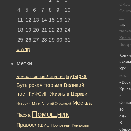
СИЗО
4
5
6
7
8
9
10
Соше
во
11
12
13
14
15
16
17
ад
,
18
19
20
21
22
23
24
тюрь
Христ
25
26
27
28
29
30
31
Воскр
« Апр
Копия
иконы
Метки
XIX
века
Бутырка
Божественная Литургия
«Воск
Бутырская тюрьма
Великий
Христ
пост
ГУФСИН
Жизнь в Церкви
и
Москва
Соше
История
Митр. Антоний Сурожский
во
Помощник
Пасха
ад».
В
Православие
Романовы
Проповеди
обще