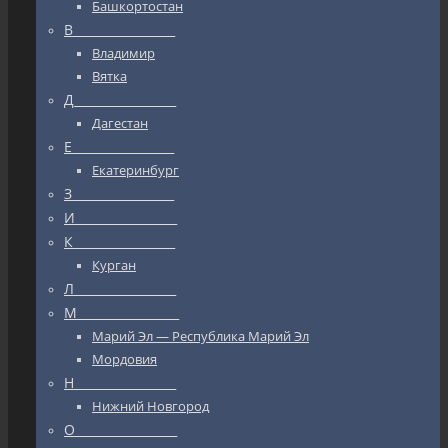
Башкортостан
В_________________
Владимир
Вятка
Д_________________
Дагестан
Е_________________
Екатеринбург
З_________________
И_________________
К_________________
Курган
Л_________________
М_________________
Марий Эл — Республика Марий Эл
Мордовия
Н_________________
Нижний Новгород
О_________________