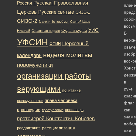
Русская Православная
Россия
плане
Церковь
Русские святые
предс
СИЗО-1
собой
СИЗО-2
Санкт-Петербург
Святой Царь
восьм
УИС
Суды и судьи
Николай
Страстная неделя
В
УФСИН
верхн
Церковный
ФСИН
овале
неделя молитвы
изобр
календарь
воскр
новомученики
Христ
организации работы
держ
в
верующими
руке
почитание
красн
права человека
новомучеников
флаг,
правосудие
как
проповедь
преступление
знаме
протоиерей Константин Кобелев
побе
ресоциализация
реадаптация
над