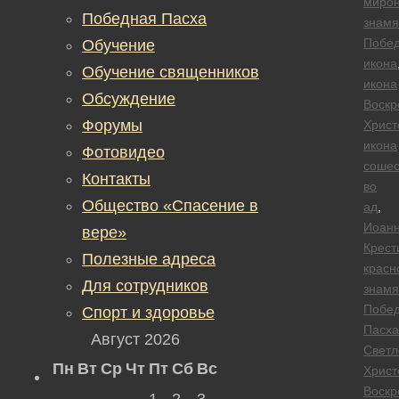
миро
Победная Пасха
знамя
Побе
Обучение
икона
Обучение священников
икона
Обсуждение
Воскр
Форумы
Христ
икона
Фотовидео
сошес
Контакты
во
Общество «Спасение в
ад
,
Иоан
вере»
Крест
Полезные адреса
красн
Для сотрудников
знамя
Побед
Спорт и здоровье
Пасха
Август 2026
Светл
Пн
Вт
Ср
Чт
Пт
Сб
Вс
Христ
Воскр
1
2
3