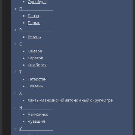
Оренбург
П_________________
Пенза
Пермь
Р_________________
Рязань
С_________________
Самара
Саратов
Симбирск
Т_________________
Татарстан
Тюмень
Х_________________
Ханты-Мансийский автономный округ-Югра
Ч_________________
Челябинск
Чувашия
У_________________