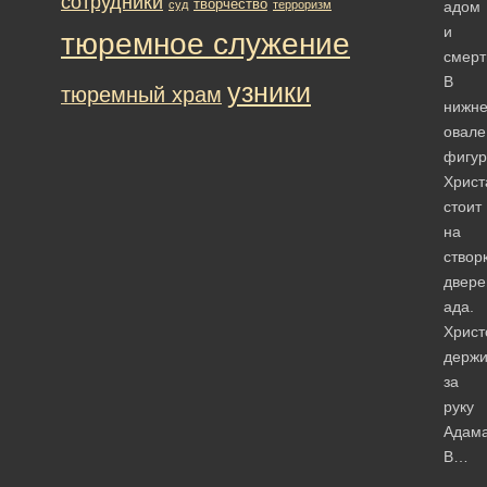
сотрудники
творчество
суд
терроризм
адом
и
тюремное служение
смерт
В
узники
тюремный храм
нижн
овале
фигур
Христ
стоит
на
створ
двере
ада.
Христ
держи
за
руку
Адама
В…