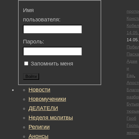
Имя
прото
Конст
пользователя:
Кобел
14.05
14.05
Пароль:
Побе
Пасха
Адам
Запомнить меня
и
Ева
,
Войти
Апост
Новости
Благо
разбо
Новомученики
Бутыр
ДЕЛАТЕЛИ
тюрь
Неделя молитвы
Гроб
Госпо
Религии
жены-
Анонсы