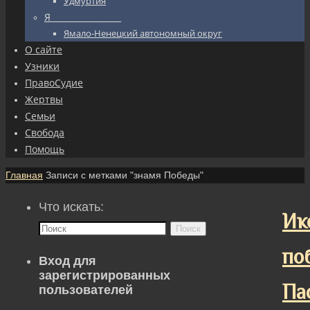
Удмуртия
Я_________________
Ямало-Ненецкий автономный округ
О сайте
Узники
ПравоСудие
Жертвы
Семьи
Свобода
Помощь
Главная
Записи с метками "знамя Победы"
Что искать:
Ик
Поиск
по
Вход для
зарегистрированных
Па
пользователей