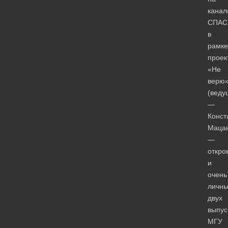
канал
СПАС
в
рамке
проек
«Не
верю
(веду
—
Конст
Маца
—
откро
и
очень
личны
двух
выпус
МГУ