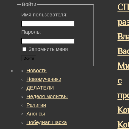
Войти
СП
Имя пользователя:
ра
Пароль:
Вл
Ва
Запомнить меня
Войти
Ми
Новости
с
Новомученики
ДЕЛАТЕЛИ
пр
Неделя молитвы
Религии
Ко
Анонсы
Победная Пасха
Ко