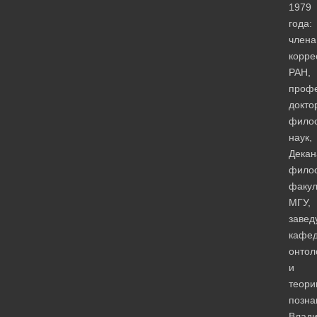
1979
года:
члена
корре
РАН,
профе
докто
фило
наук,
Декан
фило
факул
МГУ,
завед
кафе
онтол
и
теори
позна
Влад