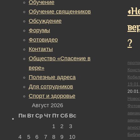
Обучение
«Н
Обучение священников
Обсуждение
ве
Форумы
Фотовидео
?
Контакты
Общество «Спасение в
прото
вере»
Конст
Полезные адреса
Кобел
19.01
Для сотрудников
20.01
Спорт и здоровье
Новос
Август 2026
Фотов
авиак
Пн
Вт
Ср
Чт
Пт
Сб
Вс
авиац
1
2
3
агнос
Библи
4
5
6
7
8
9
10