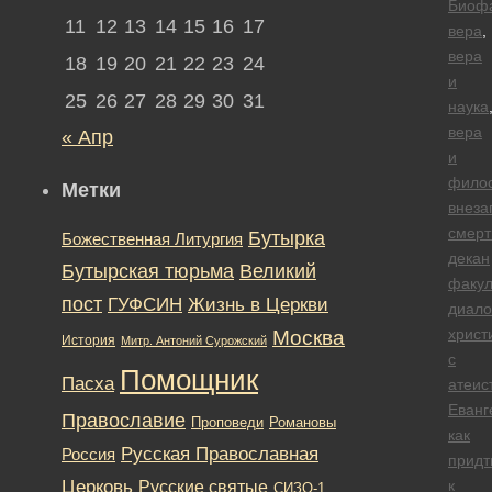
Биоф
11
12
13
14
15
16
17
вера
,
вера
18
19
20
21
22
23
24
и
25
26
27
28
29
30
31
наука
вера
« Апр
и
фило
Метки
внеза
смерт
Бутырка
Божественная Литургия
декан
Бутырская тюрьма
Великий
факул
пост
ГУФСИН
Жизнь в Церкви
диало
христ
Москва
История
Митр. Антоний Сурожский
с
Помощник
Пасха
атеис
Еванг
Православие
Романовы
Проповеди
как
Русская Православная
Россия
придт
Церковь
к
Русские святые
СИЗО-1