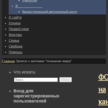
Удмуртия
Я_________________
Ямало-Ненецкий автономный округ
О сайте
Узники
ПравоСудие
Жертвы
Семьи
Свобода
Помощь
Главная
Записи с метками "познание мира"
Что искать:
ФО
Поиск
на
Вход для
зарегистрированных
ка
пользователей