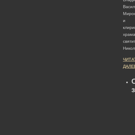
Васил
Миро
и
клири
храм
святи
Нико
ЧИТА
ДАЛЕ