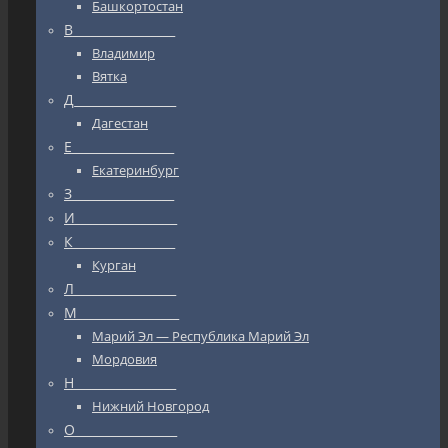
Башкортостан
В_________________
Владимир
Вятка
Д_________________
Дагестан
Е_________________
Екатеринбург
З_________________
И_________________
К_________________
Курган
Л_________________
М_________________
Марий Эл — Республика Марий Эл
Мордовия
Н_________________
Нижний Новгород
О_________________