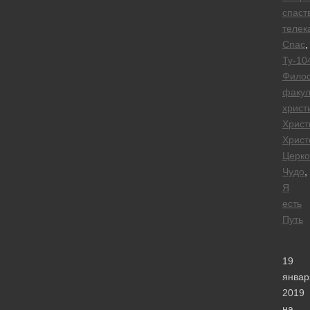
спаст
телек
Спас
,
Ту-10
Фило
факул
христ
Христ
Христ
Церко
Чудо
,
Я
есть
Путь
19
январ
2019
на