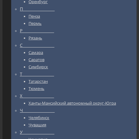
Оренбург
П_________________
Пенза
Пермь
Р_________________
Рязань
С_________________
Самара
Саратов
Симбирск
Т_________________
Татарстан
Тюмень
Х_________________
Ханты-Мансийский автономный округ-Югра
Ч_________________
Челябинск
Чувашия
У_________________