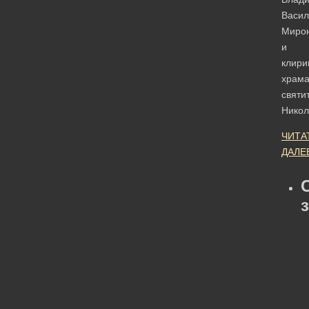
Васил
Миро
и
клири
храм
святи
Нико
ЧИТА
ДАЛЕ