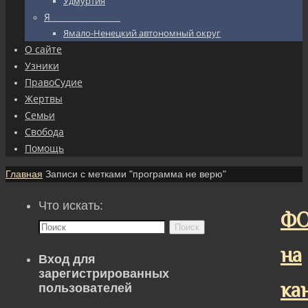
Удмуртия
Я_________________
Ямало-Ненецкий автономный округ
О сайте
Узники
ПравоСудие
Жертвы
Семьи
Свобода
Помощь
Главная
Записи с метками "программа не верю"
Что искать:
ФО
Поиск
на
Вход для
зарегистрированных
ка
пользователей