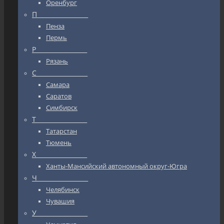
Оренбург
П_________________
Пенза
Пермь
Р_________________
Рязань
С_________________
Самара
Саратов
Симбирск
Т_________________
Татарстан
Тюмень
Х_________________
Ханты-Мансийский автономный округ-Югра
Ч_________________
Челябинск
Чувашия
У_________________