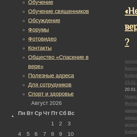
Обучение
«Н
Обучение священников
Обсуждение
ве
Форумы
Фотовидео
?
Контакты
Общество «Спасение в
прото
вере»
Конст
Полезные адреса
Кобел
19.01
Для сотрудников
20.01
Спорт и здоровье
Новос
Август 2026
Фотов
авиак
Пн
Вт
Ср
Чт
Пт
Сб
Вс
авиац
1
2
3
агнос
Библи
4
5
6
7
8
9
10