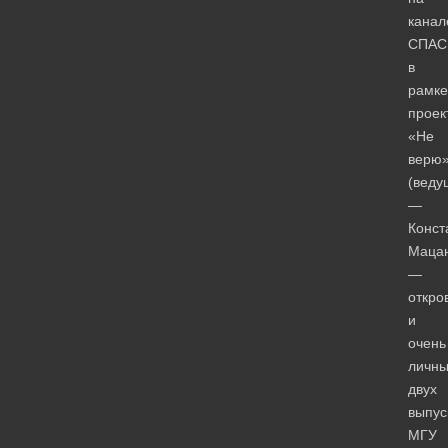
канал
СПАС
в
рамке
проек
«Не
верю
(веду
—
Конст
Маца
—
откро
и
очень
личны
двух
выпус
МГУ