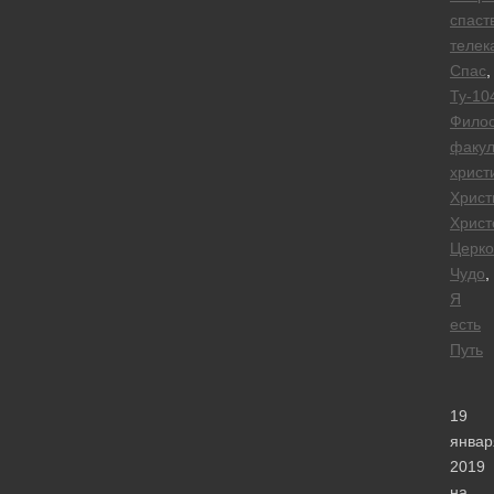
спаст
телек
Спас
,
Ту-10
Фило
факул
христ
Христ
Христ
Церко
Чудо
,
Я
есть
Путь
19
январ
2019
на