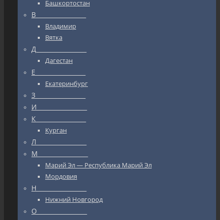
Башкортостан
В_________________
Владимир
Вятка
Д_________________
Дагестан
Е_________________
Екатеринбург
З_________________
И_________________
К_________________
Курган
Л_________________
М_________________
Марий Эл — Республика Марий Эл
Мордовия
Н_________________
Нижний Новгород
О_________________