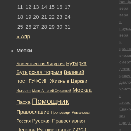
Биоф
11
12
13
14
15
16
17
вера
,
вера
18
19
20
21
22
23
24
и
25
26
27
28
29
30
31
наука
вера
« Апр
и
фило
Метки
внеза
смерт
Бутырка
Божественная Литургия
декан
Бутырская тюрьма
Великий
факул
пост
ГУФСИН
Жизнь в Церкви
диало
христ
Москва
История
Митр. Антоний Сурожский
с
Помощник
Пасха
атеис
Еванг
Православие
Романовы
Проповеди
как
Русская Православная
Россия
придт
Церковь
к
Русские святые
СИЗО-1