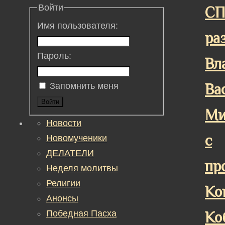
Войти
СП
Имя пользователя:
ра
Пароль:
Вл
Ва
Запомнить меня
Войти
Ми
Новости
с
Новомученики
ДЕЛАТЕЛИ
пр
Неделя молитвы
Религии
Ко
Анонсы
Победная Пасха
Ко