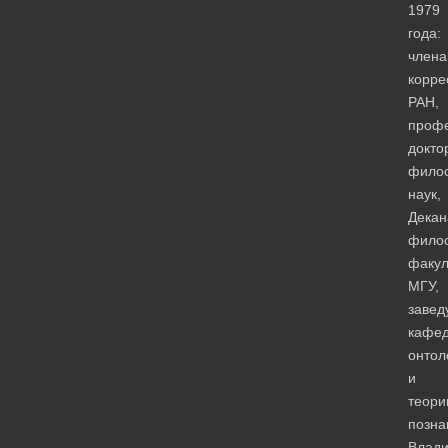
1979
года:
члена
корре
РАН,
профе
докто
фило
наук,
Декан
фило
факул
МГУ,
завед
кафе
онтол
и
теори
позна
Влад