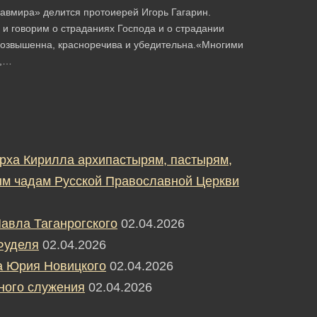
авмира» делится протоиерей Игорь Гагарин.
и говорим о страданиях Господа и о страдании
 возвышенна, красноречива и убедительна.«Многими
),…
рха Кирилла архипастырям, пастырям,
м чадам Русской Православной Церкви
авла Таганрогского
02.04.2026
Фуделя
02.04.2026
а Юрия Новицкого
02.04.2026
ного служения
02.04.2026