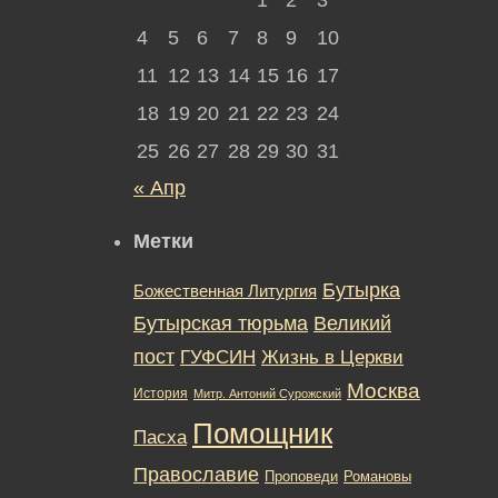
4
5
6
7
8
9
10
11
12
13
14
15
16
17
18
19
20
21
22
23
24
25
26
27
28
29
30
31
« Апр
Метки
Бутырка
Божественная Литургия
Бутырская тюрьма
Великий
пост
ГУФСИН
Жизнь в Церкви
Москва
История
Митр. Антоний Сурожский
Помощник
Пасха
Православие
Романовы
Проповеди