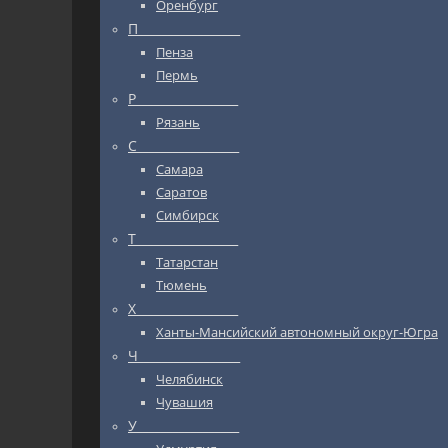
Оренбург
П_________________
Пенза
Пермь
Р_________________
Рязань
С_________________
Самара
Саратов
Симбирск
Т_________________
Татарстан
Тюмень
Х_________________
Ханты-Мансийский автономный округ-Югра
Ч_________________
Челябинск
Чувашия
У_________________