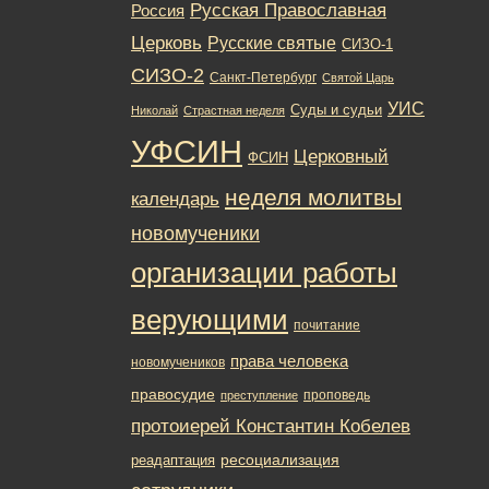
Русская Православная
Россия
Церковь
Русские святые
СИЗО-1
СИЗО-2
Санкт-Петербург
Святой Царь
УИС
Суды и судьи
Николай
Страстная неделя
УФСИН
Церковный
ФСИН
неделя молитвы
календарь
новомученики
организации работы
верующими
почитание
права человека
новомучеников
правосудие
проповедь
преступление
протоиерей Константин Кобелев
ресоциализация
реадаптация