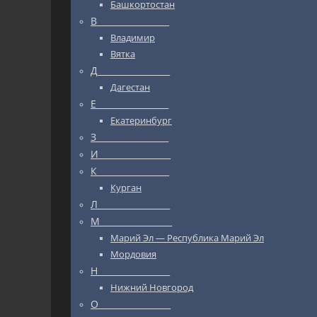
Башкортостан
В_________________
Владимир
Вятка
Д_________________
Дагестан
Е_________________
Екатеринбург
З_________________
И_________________
К_________________
Курган
Л_________________
М_________________
Марий Эл — Республика Марий Эл
Мордовия
Н_________________
Нижний Новгород
О_________________