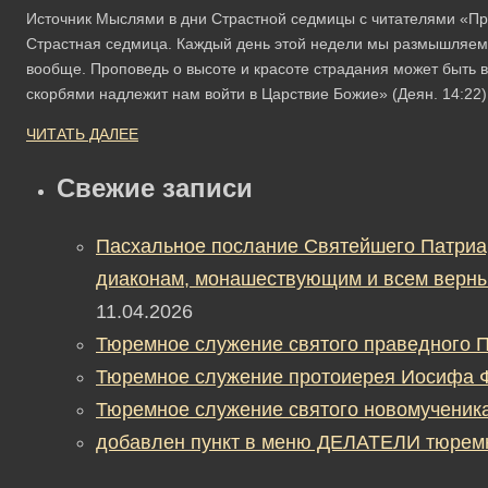
Источник Мыслями в дни Страстной седмицы с читателями «Пр
Страстная седмица. Каждый день этой недели мы размышляем 
вообще. Проповедь о высоте и красоте страдания может быть
скорбями надлежит нам войти в Царствие Божие» (Деян. 14:22
ЧИТАТЬ ДАЛЕЕ
Свежие записи
Пасхальное послание Святейшего Патриа
диаконам, монашествующим и всем верны
11.04.2026
Тюремное служение святого праведного П
Тюремное служение протоиерея Иосифа 
Тюремное служение святого новомученик
добавлен пункт в меню ДЕЛАТЕЛИ тюрем