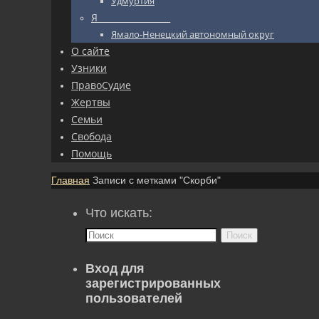
Удмуртия
Я_________________
Ямало-Ненецкий автономный округ
О сайте
Узники
ПравоСудие
Жертвы
Семьи
Свобода
Помощь
Главная
Записи с метками "Скорби"
Что искать:
Поиск
Вход для
зарегистрированных
пользователей