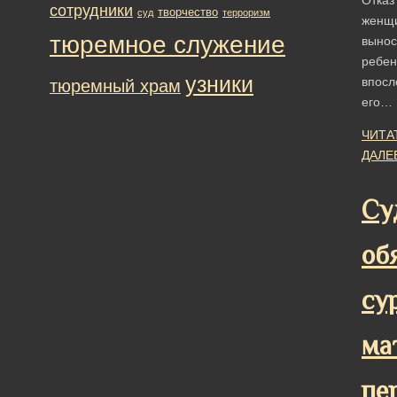
сотрудники
творчество
суд
терроризм
женщ
тюремное служение
выно
ребен
узники
впосл
тюремный храм
его…
ЧИТА
ДАЛЕ
Су
об
су
ма
пе