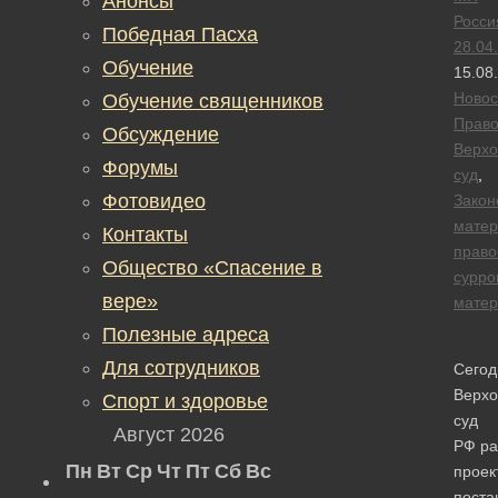
Анонсы
Росси
Победная Пасха
28.04
Обучение
15.08
Новос
Обучение священников
Прав
Обсуждение
Верх
Форумы
суд
,
Фотовидео
Закон
матер
Контакты
право
Общество «Спасение в
сурро
вере»
матер
Полезные адреса
Для сотрудников
Сегод
Верх
Спорт и здоровье
суд
Август 2026
РФ ра
Пн
Вт
Ср
Чт
Пт
Сб
Вс
проек
поста