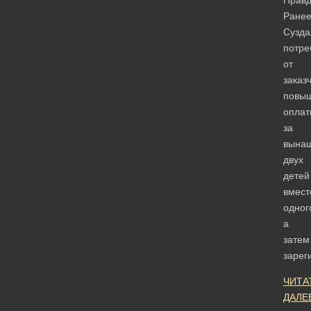
Ране
Сузда
потре
от
заказ
повы
оплат
за
вына
двух
детей
вмест
одног
а
затем
зарег
ЧИТА
ДАЛЕ