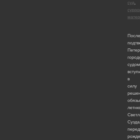
суд
,
сурро
матер
Посл
подтв
Петер
город
судом
вступ
в
силу
решен
обязы
летн
Светл
Сузда
перед
рожд