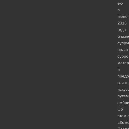
ею
в
июне
2016
года
близн
супру
опла
сурро
матер
и
предо
зачат
искус
путем
эмбри
Об
этом 
«Комс
Правд