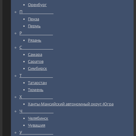
Оренбург
П_________________
Пенза
Пермь
Р_________________
Рязань
С_________________
Самара
Саратов
Симбирск
Т_________________
Татарстан
Тюмень
Х_________________
Ханты-Мансийский автономный округ-Югра
Ч_________________
Челябинск
Чувашия
У_________________