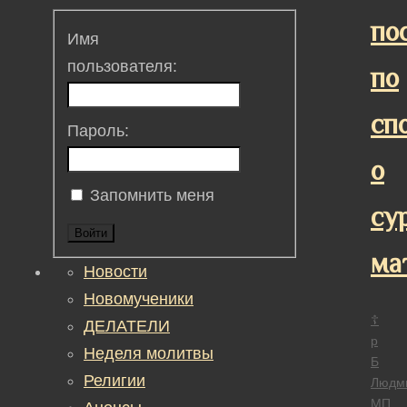
по
Имя
пользователя:
по
сп
Пароль:
о
Запомнить меня
су
Войти
ма
Новости
Новомученики
☦
ДЕЛАТЕЛИ
р
Неделя молитвы
Б
Религии
Людм
МП