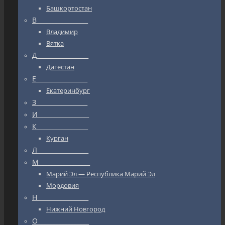
Башкортостан
В_________________
Владимир
Вятка
Д_________________
Дагестан
Е_________________
Екатеринбург
З_________________
И_________________
К_________________
Курган
Л_________________
М_________________
Марий Эл — Республика Марий Эл
Мордовия
Н_________________
Нижний Новгород
О_________________