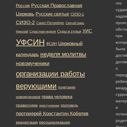
что
Русская Православная
Россия
судам
Церковь
Русские святые
СИЗО-1
надле
СИЗО-2
прояс
Санкт-Петербург
Святой Царь
обсто
УИС
Суды и судьи
Николай
Страстная неделя
при
УФСИН
котор
Церковный
ФСИН
была
неделя молитвы
календарь
дости
догов
новомученики
о
организации работы
перед
ребен
верующими
почитание
межд
сурро
права человека
новомучеников
мате
правосудие
проповедь
преступление
и
протоиерей Константин Кобелев
поте
родит
ресоциализация
реадаптация
Отказ