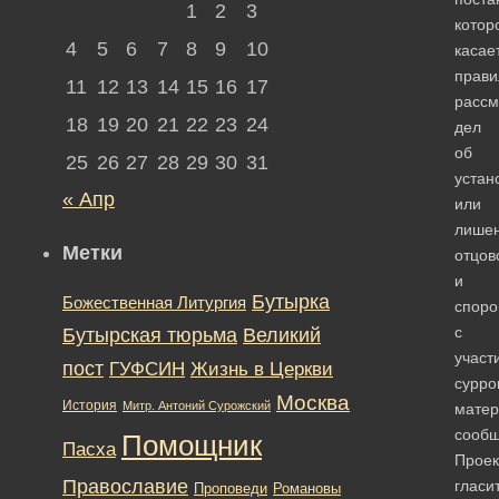
1
2
3
котор
4
5
6
7
8
9
10
касае
прави
11
12
13
14
15
16
17
рассм
18
19
20
21
22
23
24
дел
об
25
26
27
28
29
30
31
устан
« Апр
или
лише
Метки
отцов
и
Бутырка
Божественная Литургия
споро
с
Бутырская тюрьма
Великий
участ
пост
ГУФСИН
Жизнь в Церкви
сурро
Москва
История
Митр. Антоний Сурожский
матер
сообщ
Помощник
Пасха
Проек
Православие
гласит
Романовы
Проповеди