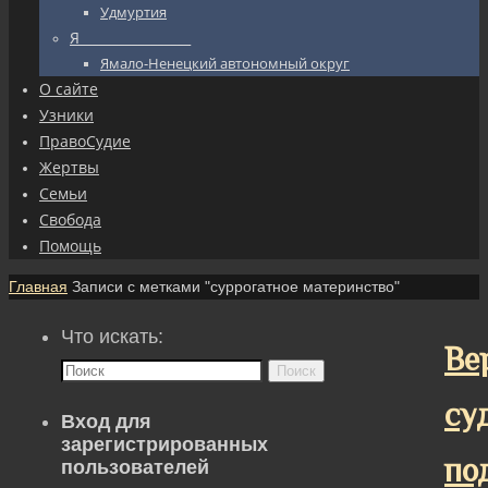
Удмуртия
Я_________________
Ямало-Ненецкий автономный округ
О сайте
Узники
ПравоСудие
Жертвы
Семьи
Свобода
Помощь
Главная
Записи с метками "суррогатное материнство"
Что искать:
Ве
Поиск
су
Вход для
зарегистрированных
по
пользователей