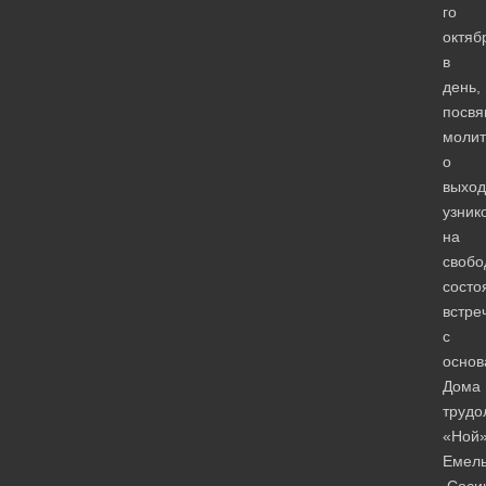
го
октяб
в
день,
посв
молит
о
выход
узник
на
свобо
состо
встре
с
основ
Дома
трудо
«Ной
Емел