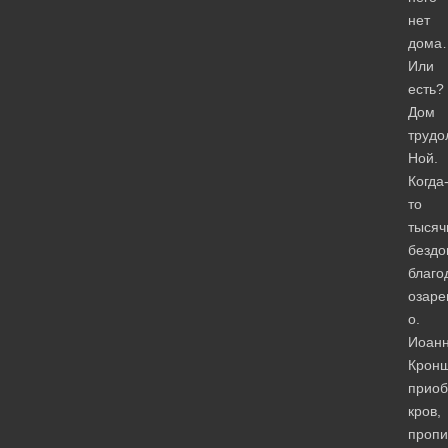
нет
дома
Или
есть?
Дом
трудо
Ной.
Когда
то
тысяч
бездо
благо
озар
о.
Иоан
Кронш
приоб
кров,
пропи