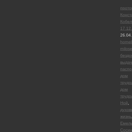
прото
Конст
Кобел
17.12
26.04
homel
milose
безд
выдач
паспо
дом
трудо
дом
трудо
Ной
,
духов
жизнь
Емел
Сосин