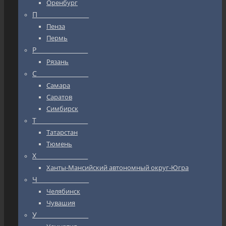
Оренбург
П_________________
Пенза
Пермь
Р_________________
Рязань
С_________________
Самара
Саратов
Симбирск
Т_________________
Татарстан
Тюмень
Х_________________
Ханты-Мансийский автономный округ-Югра
Ч_________________
Челябинск
Чувашия
У_________________