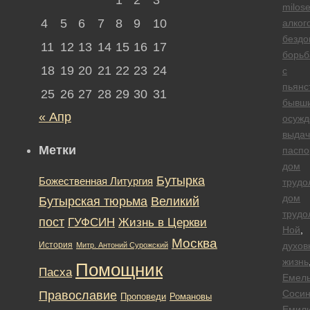
milose
4
5
6
7
8
9
10
алког
безд
11
12
13
14
15
16
17
борьб
18
19
20
21
22
23
24
с
пьянс
25
26
27
28
29
30
31
бывш
« Апр
осуж
выдач
Метки
паспо
дом
Бутырка
Божественная Литургия
трудо
дом
Бутырская тюрьма
Великий
трудо
пост
ГУФСИН
Жизнь в Церкви
Ной
,
Москва
История
духов
Митр. Антоний Сурожский
жизнь
Помощник
Пасха
Емел
Сосин
Православие
Романовы
Проповеди
Емил