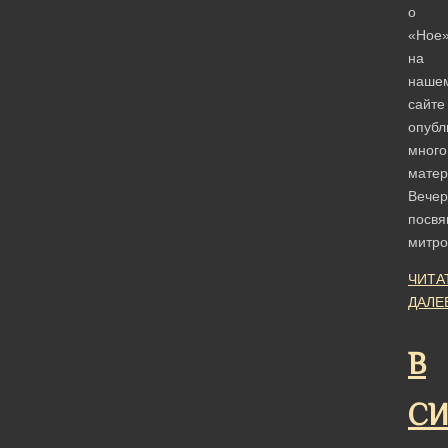
о
«Ное
на
наше
сайте
опубл
много
матер
Вечер
посв
митр
ЧИТА
ДАЛЕ
В
СИ