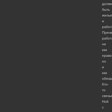
долж
быть
жилье
и
работ
Прич
работ
не
как
право
но
и
как
обяза
Кто-
то
связы
Ной
с