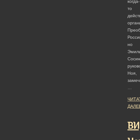
когда-
то
дейс
орган
Прео
Росси
но
Эмил
Сосин
руков
Ноя,
замеч
…
ЧИТА
ДАЛЕ
ВИ