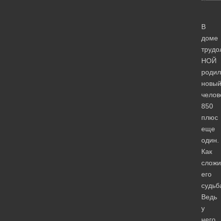
В
доме
трудо
НОЙ
родил
новы
челов
850
плюс
еще
один.
Как
сложи
его
судьб
Ведь
у
него