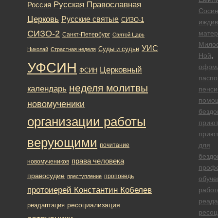
Русская Православная
Россия
Сосин
Церковь
Русские святые
СИЗО-1
иждив
СИЗО-2
матер
Санкт-Петербург
Святой Царь
Мило
УИС
Суды и судьи
Николай
Страстная неделя
Ной
,
УФСИН
офрм
Церковный
ФСИН
паспо
неделя молитвы
календарь
пенси
помо
новомученики
безд
организации работы
приют
прию
верующими
для
почитание
безд
права человека
новомучеников
проф
правосудие
проповедь
преступление
обуче
протоиерей Константин Кобелев
работ
реада
ресоциализация
реадаптация
ресоц