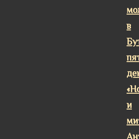
мо
в
Бу
пя
де
«Н
и
ми
Ан