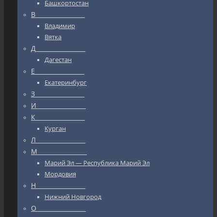
Башкортостан
В_________________
Владимир
Вятка
Д_________________
Дагестан
Е_________________
Екатеринбург
З_________________
И_________________
К_________________
Курган
Л_________________
М_________________
Марий Эл — Республика Марий Эл
Мордовия
Н_________________
Нижний Новгород
О_________________