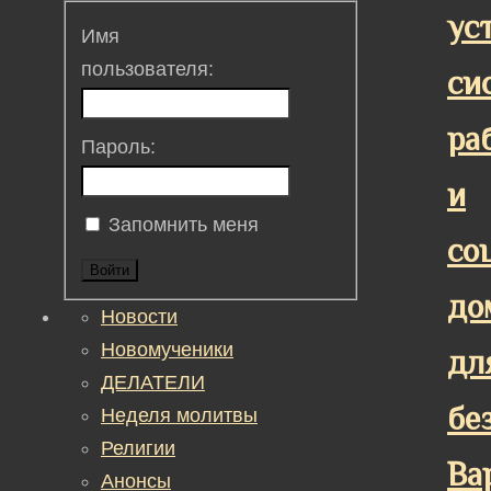
ус
Имя
пользователя:
си
ра
Пароль:
и
Запомнить меня
со
Войти
до
Новости
Новомученики
дл
ДЕЛАТЕЛИ
бе
Неделя молитвы
Религии
Ва
Анонсы