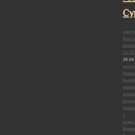
Су
прото
Конст
Кобел
13.10
26.04
моли
Новос
homel
milose
алког
безд
борьб
с
пьянс
Бутыр