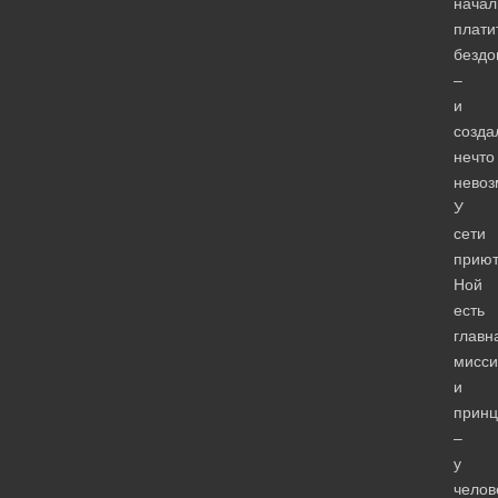
начал
плати
безд
–
и
созда
нечто
невоз
У
сети
приют
Ной
есть
главн
мисси
и
принц
–
у
челов