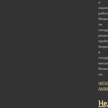
и
нашл
работ
Можн
ли
сегод
решит
пробл
безд
в
госуд
масш
Можн
ли…
ЧИТА
ДАЛЕ
Не