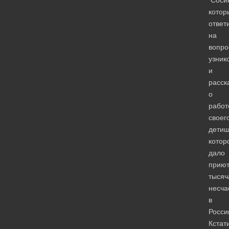
Сосин
котор
ответ
на
вопро
узник
и
расск
о
работ
своег
детищ
котор
дало
прию
тысяч
несча
в
Росси
Кстат