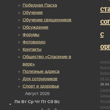
Победная Пасха
ст
Обучение
со
Обучение священников
Обсуждение
с
Форумы
Фотовидео
ор
Контакты
Общество «Спасение в
прото
вере»
Конст
Полезные адреса
Кобел
Для сотрудников
28.12
26.04
Спорт и здоровье
Своб
Август 2026
Семь
Пн
Вт
Ср
Чт
Пт
Сб
Вс
Фотов
homel
1
2
3