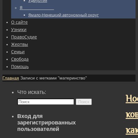
Удмуртия
Я_________________
Ямало-Ненецкий автономный округ
О сайте
Узники
ПравоСудие
Жертвы
Семьи
Свобода
Помощь
Главная
Записи с метками "материнство"
Что искать:
Но
Поиск
ков
Вход для
зарегистрированных
ка
пользователей