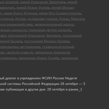
ых религий
,
иерей Александр Запрягаев
,
иерей
Гаврилкин
,
иерей Иоанн Усачёв
,
иерей Михаил
)
,
имам Будун Будунов
,
имам Иса Салимсултанов
,
футдинов
,
Ислам
,
исламские ученые
,
Коран
,
Марсель
ное взаимодействие
,
межрелигиозный диалог
,
ческие ценности
,
признание других религий
,
изму
,
протоиерей Александр Зинченко
,
протоиерей
вгений Бычков
,
протоиерей Михаил Беляев
,
офилактика экстремизма
,
псевдорелигиозный
изм
,
свобода совести
,
священник Александр
Соломахин
,
священник Иоанн Усачёв
,
священник
зный диалог в учреждениях ФСИН России Неделя
ьной системы Российской Федерации 28 октября — 3
же публикации в другие дни: 28 октября и ранее_1