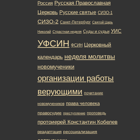
Русская Православная
Россия
Церковь
Русские святые
СИЗО-1
СИЗО-2
Санкт-Петербург
Святой Царь
УИС
Суды и судьи
Николай
Страстная неделя
УФСИН
Церковный
ФСИН
неделя молитвы
календарь
новомученики
организации работы
верующими
почитание
права человека
новомучеников
правосудие
проповедь
преступление
протоиерей Константин Кобелев
ресоциализация
реадаптация