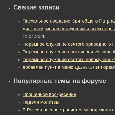
Свежие записи
Пасхальное послание Святейшего Патриа
диаконам, монашествующим и всем верны
11.04.2026
Тюремное служение святого праведного П
Тюремное служение протоиерея Иосифа 
Тюремное служение святого новомученик
добавлен пункт в меню ДЕЛАТЕЛИ тюрем
Популярные темы на форуме
Прощённое воскресение
Неделя молитвы
В России распространяется молодежная 