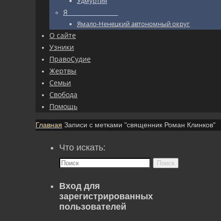
Удмуртия
Я_________________
Ямало-Ненецкий автономный округ
О сайте
Узники
ПравоСудие
Жертвы
Семьи
Свобода
Помощь
Главная
Записи с метками "священник Роман Клинков"
Что искать:
Поиск
Вход для
зарегистрированных
пользователей