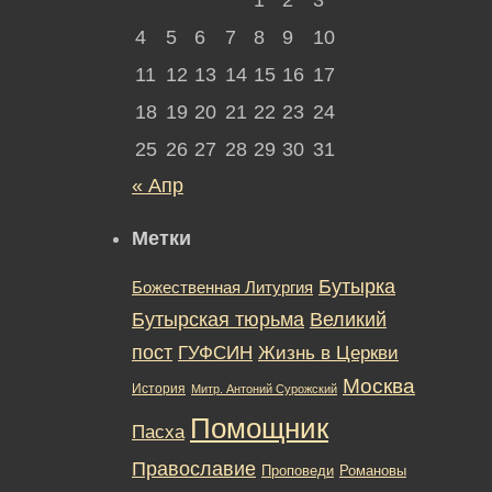
4
5
6
7
8
9
10
11
12
13
14
15
16
17
18
19
20
21
22
23
24
25
26
27
28
29
30
31
« Апр
Метки
Бутырка
Божественная Литургия
Бутырская тюрьма
Великий
пост
ГУФСИН
Жизнь в Церкви
Москва
История
Митр. Антоний Сурожский
Помощник
Пасха
Православие
Романовы
Проповеди