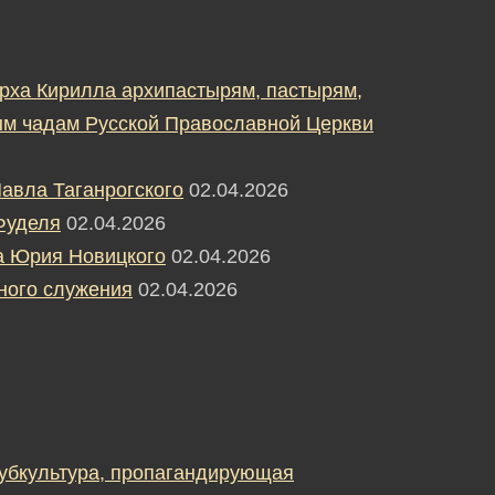
рха Кирилла архипастырям, пастырям,
м чадам Русской Православной Церкви
авла Таганрогского
02.04.2026
Фуделя
02.04.2026
а Юрия Новицкого
02.04.2026
ного служения
02.04.2026
субкультура, пропагандирующая