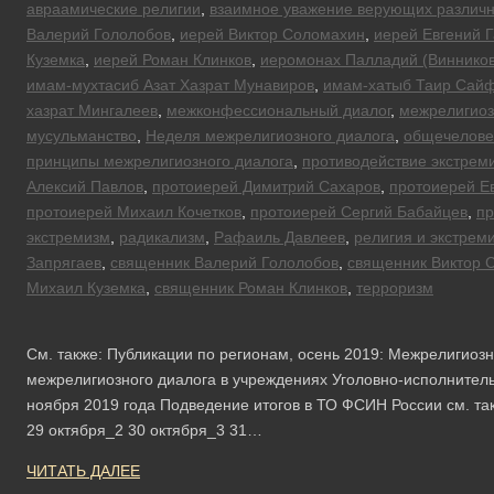
авраамические религии
,
взаимное уважение верующих различн
Валерий Гололобов
,
иерей Виктор Соломахин
,
иерей Евгений 
Куземка
,
иерей Роман Клинков
,
иеромонах Палладий (Винников
имам-мухтасиб Азат Хазрат Мунавиров
,
имам-хатыб Таир Сай
хазрат Мингалеев
,
межконфессиональный диалог
,
межрелигиоз
мусульманство
,
Неделя межрелигиозного диалога
,
общечелове
принципы межрелигиозного диалога
,
противодействие экстрем
Алексий Павлов
,
протоиерей Димитрий Сахаров
,
протоиерей Е
протоиерей Михаил Кочетков
,
протоиерей Сергий Бабайцев
,
пр
экстремизм
,
радикализм
,
Рафаиль Давлеев
,
религия и экстрем
Запрягаев
,
священник Валерий Гололобов
,
священник Виктор 
Михаил Куземка
,
священник Роман Клинков
,
терроризм
См. также: Публикации по регионам, осень 2019: Межрелигио
межрелигиозного диалога в учреждениях Уголовно-исполнител
ноября 2019 года Подведение итогов в ТО ФСИН России см. так
29 октября_2 30 октября_3 31…
ЧИТАТЬ ДАЛЕЕ