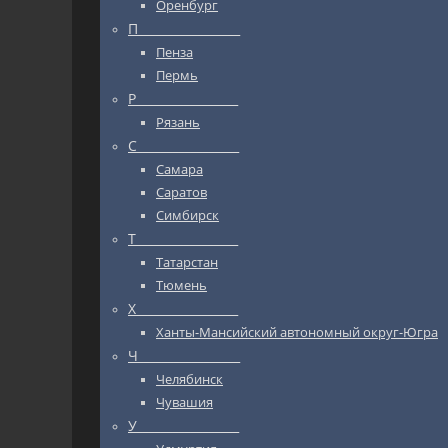
Оренбург
П_________________
Пенза
Пермь
Р_________________
Рязань
С_________________
Самара
Саратов
Симбирск
Т_________________
Татарстан
Тюмень
Х_________________
Ханты-Мансийский автономный округ-Югра
Ч_________________
Челябинск
Чувашия
У_________________