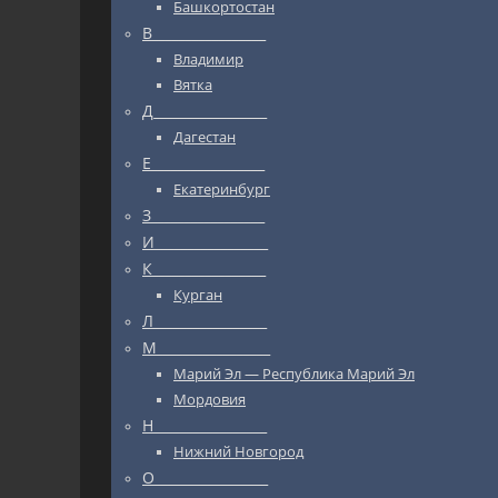
Башкортостан
В_________________
Владимир
Вятка
Д_________________
Дагестан
Е_________________
Екатеринбург
З_________________
И_________________
К_________________
Курган
Л_________________
М_________________
Марий Эл — Республика Марий Эл
Мордовия
Н_________________
Нижний Новгород
О_________________