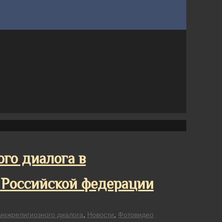
го диалога в
 Российской федерации
межрелигиозного диалога
,
Новости
,
Фотовидео