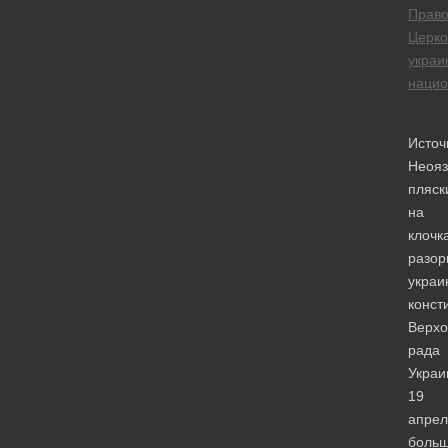
Право
Церко
украи
нацио
Источ
Неояз
пляск
на
клочк
разор
украи
конст
Верхо
рада
Украи
19
апрел
больш