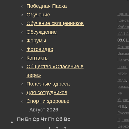
Победная Пасха
прото
Обучение
Конст
Обучение священников
Кобел
Обсуждение
27.12
Форумы
08.01
Фотов
Фотовидео
Высш
Контакты
Церк
Общество «Спасение в
совет
,
итоги
вере»
года
,
Полезные адреса
раско
Для сотрудников
на
Украи
Спорт и здоровье
РПЦ
,
Август 2026
Русск
Пн
Вт
Ср
Чт
Пт
Сб
Вс
Право
Церко
1
2
3