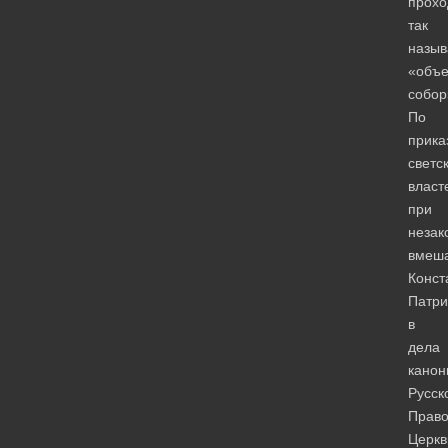
прохо
так
назы
«объ
собор
По
прика
светс
власт
при
незак
вмеша
Конст
Патри
в
дела
канон
Русск
Право
Церкв