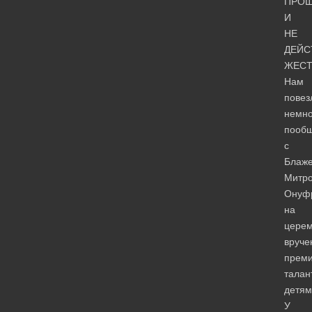
ПРО
И
НЕ
ДЕЙС
ЖЕСТ
Нам
повез
немно
пообщ
с
Блаж
Митр
Онуф
на
цере
вруче
прем
талан
детям
У