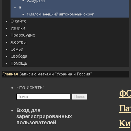
Удмуртия
Я_________________
Ямало-Ненецкий автономный округ
О сайте
Узники
ПравоСудие
Жертвы
Семьи
Свобода
Помощь
Главная
Записи с метками "Украина и Россия"
Что искать:
ФО
Поиск
Па
Вход для
зарегистрированных
Ки
пользователей