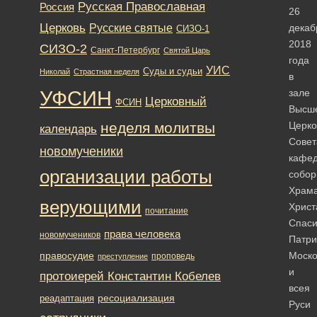
Русская Православная
Россия
26
Церковь
Русские святые
декаб
СИЗО-1
2018
СИЗО-2
Санкт-Петербург
Святой Царь
года
УИС
Суды и судьи
Николай
Страстная неделя
в
УФСИН
зале
Церковный
ФСИН
Высш
неделя молитвы
Церко
календарь
Совет
новомученики
кафед
организации работы
собор
Храм
верующими
Христ
почитание
Спаси
права человека
новомучеников
Патри
правосудие
Моско
проповедь
преступление
и
протоиерей Константин Кобелев
всея
ресоциализация
реадаптация
Руси