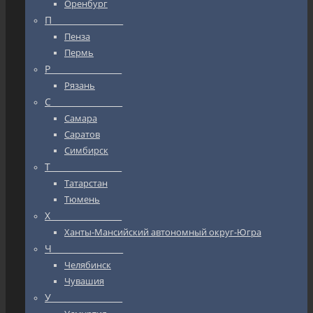
Оренбург
П_________________
Пенза
Пермь
Р_________________
Рязань
С_________________
Самара
Саратов
Симбирск
Т_________________
Татарстан
Тюмень
Х_________________
Ханты-Мансийский автономный округ-Югра
Ч_________________
Челябинск
Чувашия
У_________________