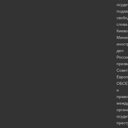
осуди
подав
свобо
слова
Киево
Минис
иност
дел
Росси
призв
Совет
Европ
ОБСЕ
и
прав
межд
орган
осуди
прест