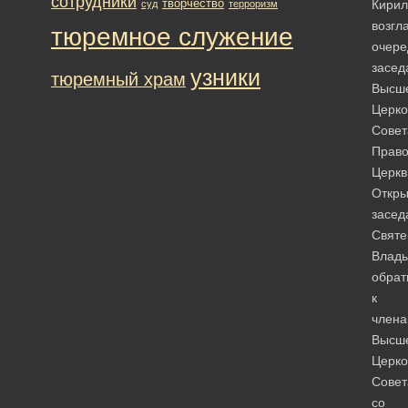
сотрудники
творчество
Кирил
суд
терроризм
возгл
тюремное служение
очере
засед
узники
тюремный храм
Высш
Церко
Совет
Право
Церкв
Откры
засед
Свят
Влад
обрат
к
член
Высш
Церко
Совет
со