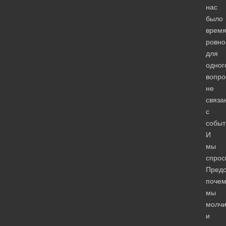
нас
было
врем
ровно
для
одног
вопро
не
связа
с
событ
И
мы
спрос
Предс
почем
мы
молч
и