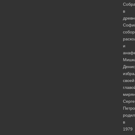
Собр
в
древ
Софи
собор
раско
и
анаф
Мишк
Денис
избра
своей
главо
мирян
Серге
Петро
родил
в
1979