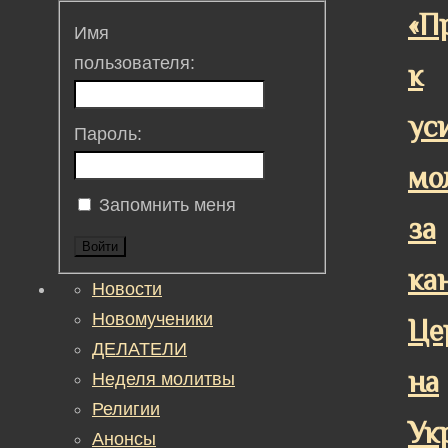
«П
Имя
пользователя:
к
ус
Пароль:
мо
Запомнить меня
за
Войти
ка
Новости
Новомученики
Це
ДЕЛАТЕЛИ
на
Неделя молитвы
Религии
Ук
Анонсы