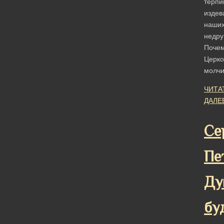
терпи
издев
наши
недру
Поче
Церко
молч
ЧИТА
ДАЛЕ
Се
Пе
Ду
бу