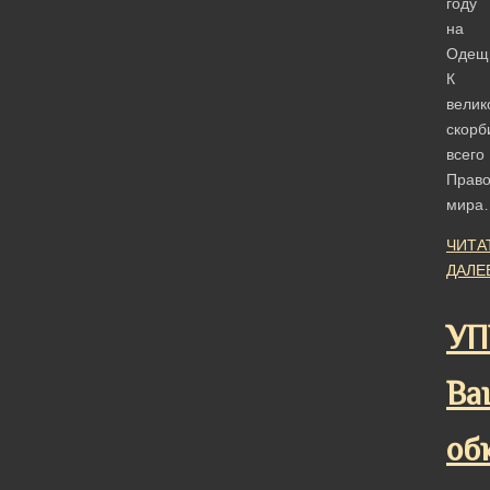
году
на
Одещ
К
велик
скорб
всего
Право
мира
ЧИТА
ДАЛЕ
УП
Ва
об