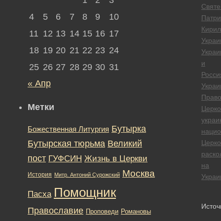
Свят
4
5
6
7
8
9
10
Патри
Кирил
11
12
13
14
15
16
17
Украи
18
19
20
21
22
23
24
Украи
и
25
26
27
28
29
30
31
Росси
« Апр
Украи
Право
Метки
Церко
украи
Бутырка
Божественная Литургия
нацио
Бутырская тюрьма
Великий
Церк
раско
пост
ГУФСИН
Жизнь в Церкви
на
Москва
История
Митр. Антоний Сурожский
Украи
Помощник
Пасха
Источ
Православие
Романовы
Проповеди