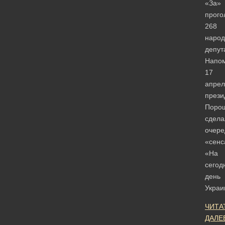
«За»
прого
268
наро
депут
Напо
17
апрел
прези
Порош
сдела
очере
«сенс
«На
сегод
день
Укра
ЧИТА
ДАЛЕ