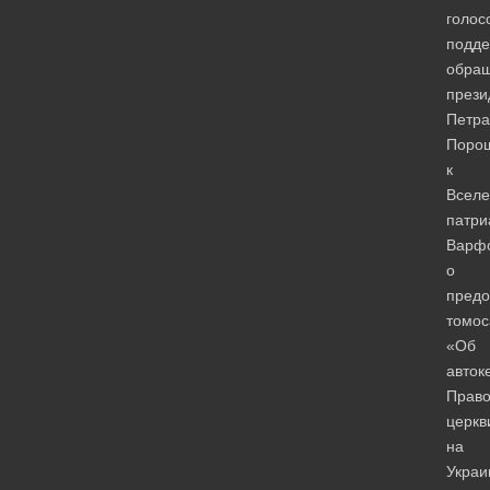
голос
подд
обра
прези
Петра
Поро
к
Вселе
патри
Варф
о
предо
томос
«Об
авток
Право
церкв
на
Украи