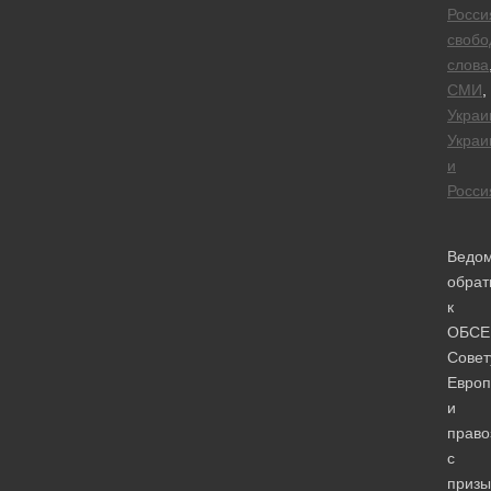
Росси
свобо
слова
СМИ
,
Украи
Украи
и
Росси
Ведом
обрат
к
ОБСЕ
Совет
Евро
и
право
с
приз