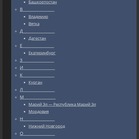
Башкортостан
В_________________
Владимир
Вятка
Д_________________
Дагестан
Е_________________
Екатеринбург
З_________________
И_________________
К_________________
Курган
Л_________________
М_________________
Марий Эл — Республика Марий Эл
Мордовия
Н_________________
Нижний Новгород
О_________________