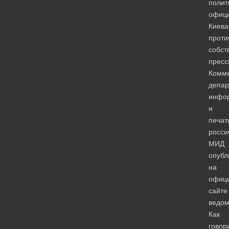
полит
офици
Киева
проти
собст
пресс
Комм
депар
инфо
и
печат
росси
МИД
опубл
на
офиц
сайте
ведом
Как
говор