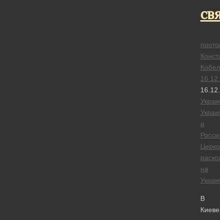
св
прото
Конст
Кобел
16.12
16.12
Украи
Украи
и
Росси
Церк
раско
на
Украи
В
Киеве