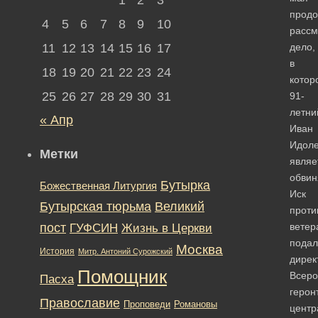
продо
4
5
6
7
8
9
10
рассм
11
12
13
14
15
16
17
дело,
в
18
19
20
21
22
23
24
котор
25
26
27
28
29
30
31
91-
летни
« Апр
Иван
Идоле
Метки
являе
обви
Бутырка
Божественная Литургия
Иск
Бутырская тюрьма
Великий
проти
пост
ГУФСИН
ветер
Жизнь в Церкви
подал
Москва
История
Митр. Антоний Сурожский
дирек
Помощник
Всеро
Пасха
герон
Православие
Романовы
Проповеди
центр