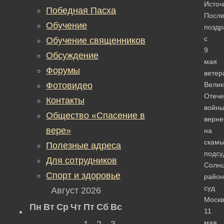
Источ
Победная Пасха
Посл
Обучение
поздр
с
Обучение священников
9
Обсуждение
мая
Форумы
ветер
Фотовидео
Велик
Отече
Контакты
войн
Общество «Спасение в
верне
вере»
на
скам
Полезные адреса
подсу
Для сотрудников
Солнц
Спорт и здоровье
райо
суд
Август 2026
Моск
Пн
Вт
Ср
Чт
Пт
Сб
Вс
11
мая
1
2
3