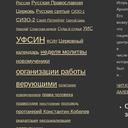
Русская Православная
Россия
Игорь
Архип
Церковь
Русские святые
СИЗО-1
Его
СИЗО-2
Санкт-Петербург
Святой Царь
возму
УИС
что
Суды и судьи
Николай
Страстная неделя
пацие
УФСИН
Церковный
ФСИН
центр
в
неделя молитвы
календарь
числе
новомученики
котор
был
организации работы
и…
верующими
почитание
ЧИТА
ДАЛЕ
права человека
новомучеников
правосудие
проповедь
преступление
протоиерей Константин Кобелев
ресоциализация
реадаптация