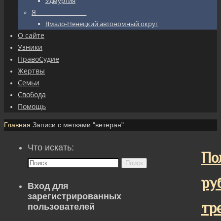
Удмуртия
Я_________________
Ямало-Ненецкий автономный округ
О сайте
Узники
ПравоСудие
Жертвы
Семьи
Свобода
Помощь
Главная
Записи с метками "ветеран"
Что искать:
По
Поиск
ру
Вход для
зарегистрированных
тр
пользователей