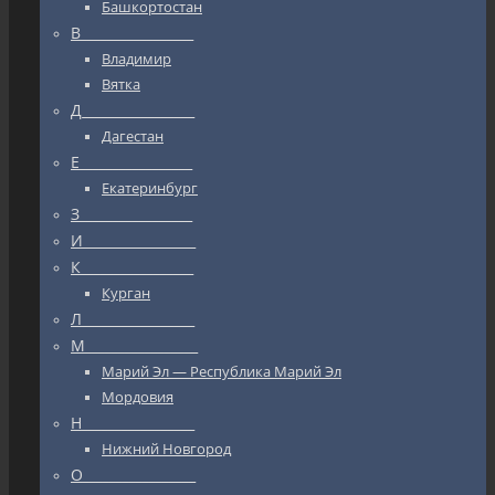
Башкортостан
В_________________
Владимир
Вятка
Д_________________
Дагестан
Е_________________
Екатеринбург
З_________________
И_________________
К_________________
Курган
Л_________________
М_________________
Марий Эл — Республика Марий Эл
Мордовия
Н_________________
Нижний Новгород
О_________________