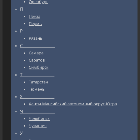
Оренбург
П_________________
Пенза
Пермь
Р_________________
Рязань
С_________________
Самара
Саратов
Симбирск
Т_________________
Татарстан
Тюмень
Х_________________
Ханты-Мансийский автономный округ-Югра
Ч_________________
Челябинск
Чувашия
У_________________