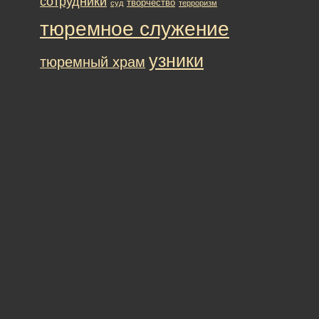
сотрудники
творчество
суд
терроризм
тюремное служение
узники
тюремный храм