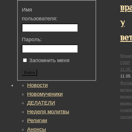
вр
Имя
пользователя:
у
ве
Пароль:
Монит
Запомнить меня
СМИ
11.05
Войти
11.05
Фотов
Новости
ветер
Новомученики
видео
ДЕЛАТЕЛИ
виде
судеб
Неделя молитвы
систе
Религии
Анонсы