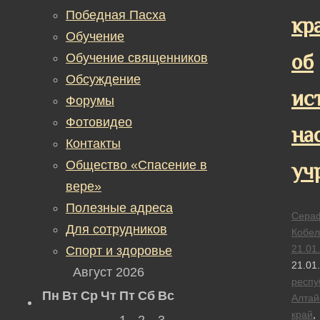
Победная Пасха
кр
Обучение
об
Обучение священников
Обсуждение
ис
Форумы
Фотовидео
на
Контакты
Общество «Спасение в
уч
вере»
Полезные адреса
Сера
Для сотрудников
Кобел
21.01
Спорт и здоровье
21.01
Август 2026
респу
Пн
Вт
Ср
Чт
Пт
Сб
Вс
Алтай
край
,
1
2
3