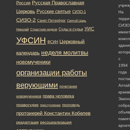
Русская Православная
Россия
учреж
Церковь
Русские святые
На
СИЗО-1
терри
СИЗО-2
Санкт-Петербург
Святой Царь
СИЗО
УИС
Суды и судьи
Николай
Страстная неделя
имеет
УФСИН
компл
Церковный
ФСИН
здани
неделя молитвы
котор
календарь
с
новомученики
1994
организации работы
года
поста
верующими
Алтай
почитание
краев
права человека
новомучеников
Закон
правосудие
проповедь
собра
преступление
объяв
протоиерей Константин Кобелев
памят
ресоциализация
реадаптация
архит