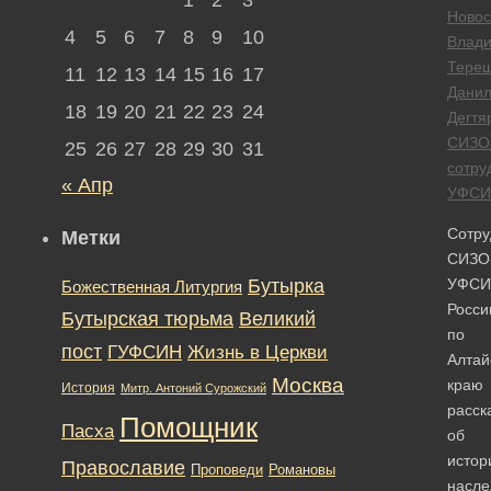
Новос
4
5
6
7
8
9
10
Влад
Тере
11
12
13
14
15
16
17
Дани
18
19
20
21
22
23
24
Дегтя
СИЗО
25
26
27
28
29
30
31
сотру
« Апр
УФСИ
Сотру
Метки
СИЗО
Бутырка
УФСИ
Божественная Литургия
Росси
Бутырская тюрьма
Великий
по
пост
ГУФСИН
Жизнь в Церкви
Алтай
Москва
краю
История
Митр. Антоний Сурожский
расск
Помощник
Пасха
об
истор
Православие
Романовы
Проповеди
насле