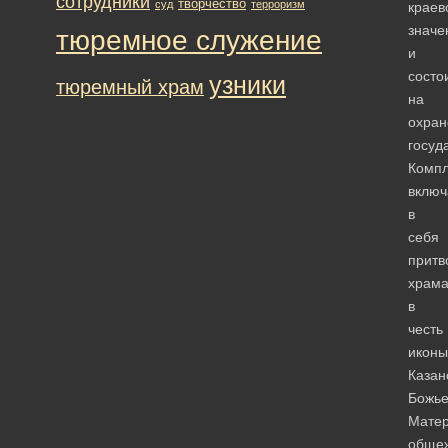
сотрудники
творчество
суд
терроризм
краев
значе
тюремное служение
и
состо
узники
тюремный храм
на
охран
госуд
Компл
включ
в
себя
притв
храм
в
честь
иконы
Казан
Божь
Матер
обще