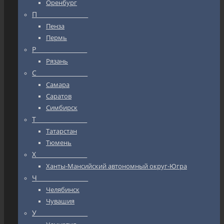
Оренбург
П_________________
Пенза
Пермь
Р_________________
Рязань
С_________________
Самара
Саратов
Симбирск
Т_________________
Татарстан
Тюмень
Х_________________
Ханты-Мансийский автономный округ-Югра
Ч_________________
Челябинск
Чувашия
У_________________