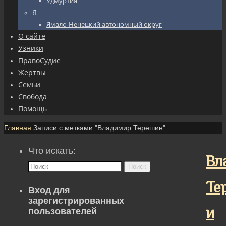
Удмуртия
Я_________________
Ямало-Ненецкий автономный округ
О сайте
Узники
ПравоСудие
Жертвы
Семьи
Свобода
Помощь
Главная
Записи с метками "Владимир Терешин"
Что искать:
Вл
Поиск
Те
Вход для
зарегистрированных
и
пользователей