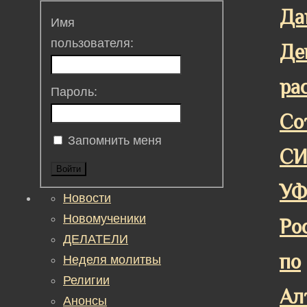
Да
Имя
пользователя:
Де
ра
Пароль:
Со
Запомнить меня
СИ
Войти
У
Новости
Новомученики
Ро
ДЕЛАТЕЛИ
по
Неделя молитвы
Религии
Ал
Анонсы