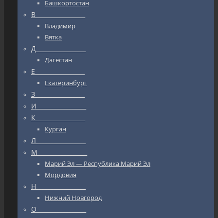
Башкортостан
В_________________
Владимир
Вятка
Д_________________
Дагестан
Е_________________
Екатеринбург
З_________________
И_________________
К_________________
Курган
Л_________________
М_________________
Марий Эл — Республика Марий Эл
Мордовия
Н_________________
Нижний Новгород
О_________________