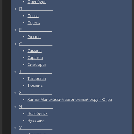
Оренбург
П_________________
Пенза
Пермь
Р_________________
Рязань
С_________________
Самара
Саратов
Симбирск
Т_________________
Татарстан
Тюмень
Х_________________
Ханты-Мансийский автономный округ-Югра
Ч_________________
Челябинск
Чувашия
У_________________