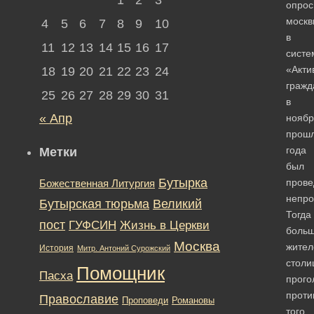
опрос
москв
4
5
6
7
8
9
10
в
11
12
13
14
15
16
17
систе
«Акти
18
19
20
21
22
23
24
гражд
25
26
27
28
29
30
31
в
« Апр
ноябр
прошл
года
Метки
был
Бутырка
прове
Божественная Литургия
непро
Бутырская тюрьма
Великий
Тогда
пост
ГУФСИН
Жизнь в Церкви
больш
Москва
жител
История
Митр. Антоний Сурожский
столи
Помощник
Пасха
прого
проти
Православие
Романовы
Проповеди
того,