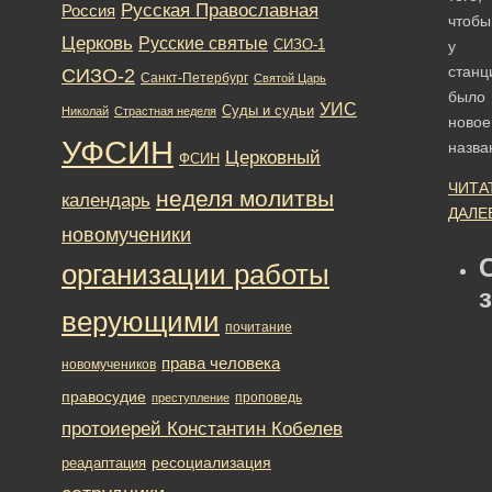
Русская Православная
Россия
чтобы
Церковь
Русские святые
СИЗО-1
у
станц
СИЗО-2
Санкт-Петербург
Святой Царь
было
УИС
Суды и судьи
Николай
Страстная неделя
новое
УФСИН
назва
Церковный
ФСИН
ЧИТА
неделя молитвы
календарь
ДАЛЕ
новомученики
организации работы
верующими
почитание
права человека
новомучеников
правосудие
проповедь
преступление
протоиерей Константин Кобелев
ресоциализация
реадаптация