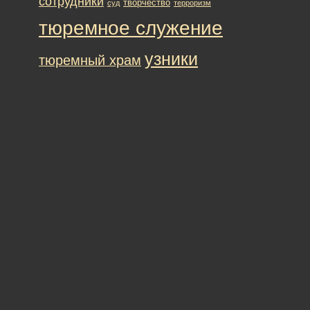
сотрудники
творчество
суд
терроризм
тюремное служение
узники
тюремный храм