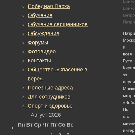
Войко
Победная Пасха
Войко
Обучение
метро
Патри
Обучение священников
Обсуждение
Патри
Моско
Форумы
и
Фотовидео
всея
Контакты
Руси
Кирил
Общество «Спасение в
за
вере»
переи
Полезные адреса
Моско
метро
Для сотрудников
«Войк
Спорт и здоровье
По
Август 2026
его
мнен
Пн
Вт
Ср
Чт
Пт
Сб
Вс
интер
1
2
3