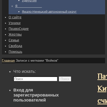
Удмуртия
Я_________________
Ямало-Ненецкий автономный округ
О сайте
Узники
ПравоСудие
Жертвы
Семьи
Свобода
Помощь
Главная
Записи с метками "Войков"
Что искать:
Па
Поиск
Ки
Вход для
зарегистрированных
сч
пользователей