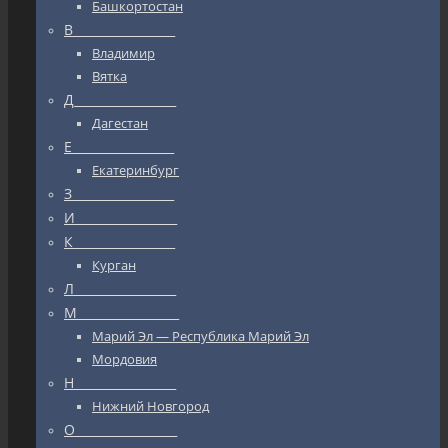
Башкортостан
В_________________
Владимир
Вятка
Д_________________
Дагестан
Е_________________
Екатеринбург
З_________________
И_________________
К_________________
Курган
Л_________________
М_________________
Марий Эл — Республика Марий Эл
Мордовия
Н_________________
Нижний Новгород
О_________________