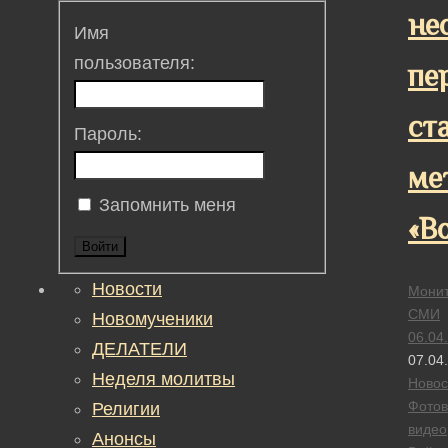
не
Имя
пользователя:
пе
ст
Пароль:
ме
Запомнить меня
«В
Войти
Новости
Монит
СМИ
Новомученики
06.04
ДЕЛАТЕЛИ
07.04
Неделя молитвы
Новос
Фотов
Религии
видео
Анонсы