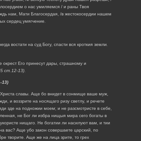
илосердием о нас умиляемся / и раны Твоя
аждь нам, Мати Благосердая, /в жестокосердии нашем
лых сердец умягчение.
гда востати на суд Богу, спасти вся кроткия земли
.
е окрест Его принесут дары, страшному и
75 ст.12-13).
1-13)
 Христа славы. Аще бо внидет в сонмище ваше муж,
жди, и воззрите на носящаго ризу светлу, и речете
сяди зде на подножии моем; и не разсмотристе в себе,
енная, не Бог ли избра нищыя мира сего богаты в
користе нищаго. Не богатии ли насилуют вам, и тии
на вас? Аще убо закон совершаете царский, по
ре творите. Аще же на лица зрите, то грех