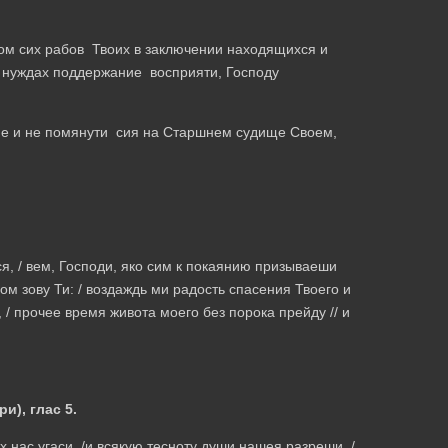
ом сих рабов Твоих в заключении находящихся и
 нуждах поддержание восприяти, Господу
ние и не помянути сия на Старшнем судище Своем,
я, / вем, Господи, яко сим к покаянию призываеши
ом зову Ти: / воздаждь ми радость спасения Твоего и
 / прочее время живота моего без порока прейду // и
), глас 5.
 нас угаси, /и всякую тесноту души нашея разреши, /