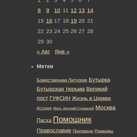
8
9
10
11
12
13
14
15
16
17
18
19
20
21
22
23
24
25
26
27
28
29
30
« Авг
Янв »
Метки
Бутырка
Божественная Литургия
Бутырская тюрьма
Великий
пост
ГУФСИН
Жизнь в Церкви
Москва
История
Митр. Антоний Сурожский
Помощник
Пасха
Православие
Романовы
Проповеди