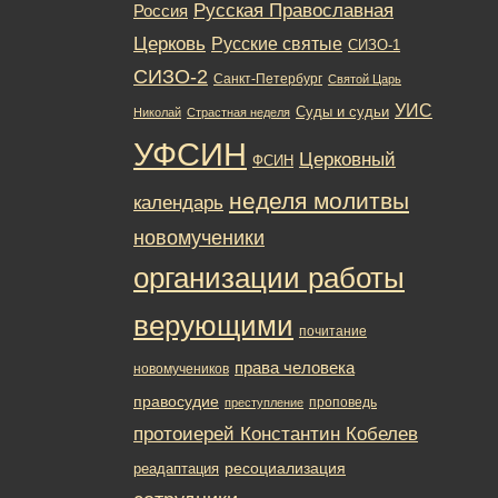
Русская Православная
Россия
Церковь
Русские святые
СИЗО-1
СИЗО-2
Санкт-Петербург
Святой Царь
УИС
Суды и судьи
Николай
Страстная неделя
УФСИН
Церковный
ФСИН
неделя молитвы
календарь
новомученики
организации работы
верующими
почитание
права человека
новомучеников
правосудие
проповедь
преступление
протоиерей Константин Кобелев
ресоциализация
реадаптация