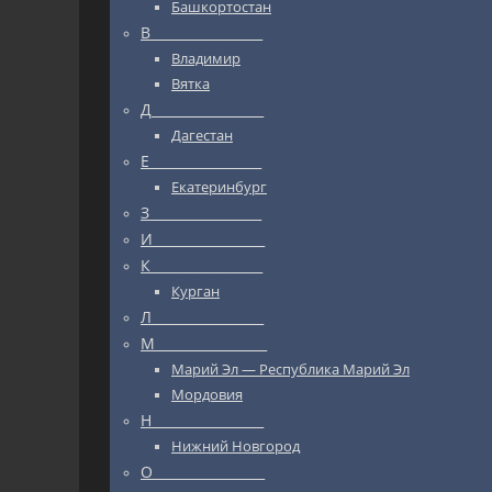
Башкортостан
В_________________
Владимир
Вятка
Д_________________
Дагестан
Е_________________
Екатеринбург
З_________________
И_________________
К_________________
Курган
Л_________________
М_________________
Марий Эл — Республика Марий Эл
Мордовия
Н_________________
Нижний Новгород
О_________________