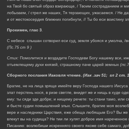
на Твой бо святый образ взирающе, / Твоим состраданием и м
лобызаем, / стрел же наших, Тя терзающих, ужасаемся. / Не д
и от жестокосердия ближних погибнути, // Ты бо еси воистину з
Прокимен, глас 3
.
С небесе слышан сотворил еси суд, земля убояся и умолча, /вне
(Пс.75 ст 9 )
Стих:
Помолитися и воздадите Господеви Богу нашему вси, иж
отъемлещему духи князей, страшному паче царей земных
(пс.
Сборного послания Иаковля чтение.
(Иак .зач 51; гл 2 ст. 
Братие, не на лица зряще имейте веру Господа нашего Иисуса
злат перстень нося, в ризе светле, внидет же и нищь в худе оде
ему: ты сяди зде добре; и нищему речете: ты стани тамо, или 
и бысте судии помышлений злых. Слышите, братие моя возлюбл
вере и наследники Царствия, еже обеща любящым Его? Вы же у
влекут вы на судища? Не тии ли хулят доброе имя нареченное 
Писанию: возлюбиши искренняго своего якоже себе самаго, доб