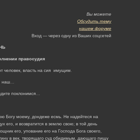
Вы можете
Обсудить тему
нашем форуме
Вход — через одну из Ваших соцсетей
НЬ
олнении правосудия
т человек, власть на сия имущим.
г наш…
идите поклонимся…
ою Богу моему, дондеже eсмь. Не надейтеся на
ух eго, и возвратится в землю свою; в той день
щник eго, упование eго на Господа Бога своего,
стину в век, творящаго суд обидимым, дающаго пищу