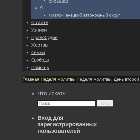
Удмуртия
Я_________________
Ямало-Ненецкий автономный округ
О сайте
Узники
ПравоСудие
Жертвы
Семьи
Свобода
Помощь
Главная
Неделя молитвы
Неделя молитвы. День второй
Что искать:
Поиск
Вход для
зарегистрированных
пользователей