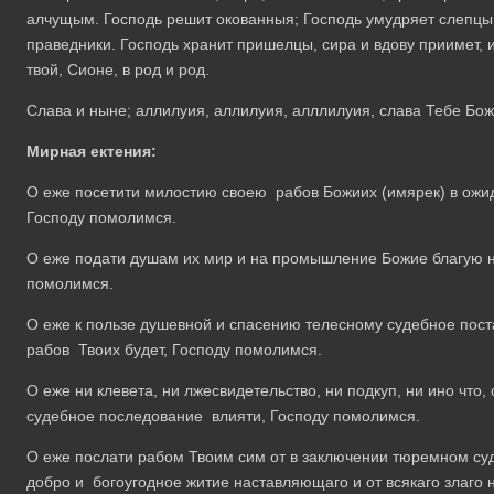
алчущым. Господь решит окованныя; Господь умудряет слепцы;
праведники. Господь хранит пришелцы, сира и вдову приимет, и
твой, Сионе, в род и род.
Слава и ныне; аллилуия, аллилуия, алллилуия, слава Тебе Бо
Мирная ектения:
О еже посетити милостию своею рабов Божиих (имярек) в ожид
Господу помолимся.
О еже подати душам их мир и на промышление Божие благую н
помолимся.
О еже к пользе душевной и спасению телесному судебное пост
рабов Твоих будет, Господу помолимся.
О еже ни клевета, ни лжесвидетельство, ни подкуп, ни ино что
судебное последование влияти, Господу помолимся.
О еже послати рабом Твоим сим от в заключении тюремном су
добро и богоугодное житие наставляющаго и от всякаго злаг