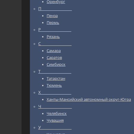
Оренбург
П_________________
Пенза
Пермь
Р_________________
Рязань
С_________________
Самара
Саратов
Симбирск
Т_________________
Татарстан
Тюмень
Х_________________
Ханты-Мансийский автономный округ-Югра
Ч_________________
Челябинск
Чувашия
У_________________