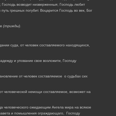
 Господь возводит низвержeнныя; Господь любит
 путь грешных погубит. Воцарится Господь во век, Бог
же
(трижды).
ании суда, от человек составляемого находящихся,
адежду и упование свое возложити, Господу
ановление от человек составляемое о судьбах сих
, от человеческой немощи составляемое, возможет на
да человеческого ожидающим Ангела мира на всякое
о навета и помышления ограждающаго, Господу