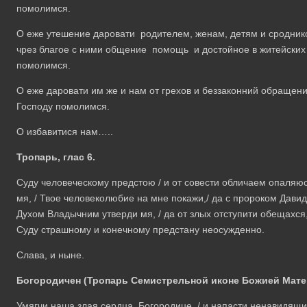
помолимся.
О еже утешение даровати родителем, женам, детям и сродник
чрез благое с ними общение помощь и достойное в житейских
помолимся.
О еже даровати им же и нам от грехов и беззаконний обраще
Господу помолимся.
О избавитися нам…..
Тропарь, глас 6.
Суду человеческому предстою / и от совести обличаем опаляюс
мя, / Твое человеколюбие на мне покажи,/ да с пророком Давид
Духом Владычним утверди мя, / да от злых отступити обещахся,
Суду страшному и конечному предстану неосужденно.
Слава, и ныне.
Богородичен (Тропарь Семистрельной иконе Божией Матери
Умягчи наша злая сердца. Богородице, / и напасти ненавидящих