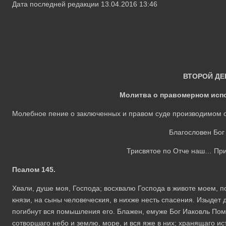
Дата последней редакции 13.04.2016 13:46
ВТОРОЙ ДЕ
Молитва о правомерном исп
Молебное пение о заключенных и правом суде производимом о
Благословен Бо
Трисвятое по Отче наш… Пр
Псалом 145.
Хвали, душе моя, Господа; восхвалю Господа в животе моем, п
князи, на сыны человечeския, в нихже несть спасения. Изыдет д
погибнут вся помышлeния eго. Блажен, eмуже Бог Иаковль Помо
сотворшаго небо и землю, море, и вся яже в них; хранящаго и