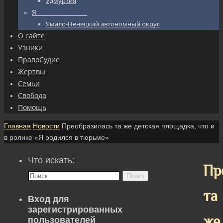
Удмуртия
Я_________________
Ямало-Ненецкий автономный округ
О сайте
Узники
ПравоСудие
Жертвы
Семьи
Свобода
Помощь
Главная
Новости
Преобразилась та же детская площадка, что и
в ролике «Я родился в тюрьме»
Что искать:
Пр
Поиск
та
Вход для
зарегистрированных
же
пользователей