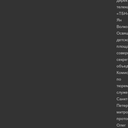
дирек
телек
«ТБН
Ян
Волко
Освя
детск
площ
сове
секре
объе
Комис
по
тюре
служ
Санкт
Петер
митро
прото
Олег