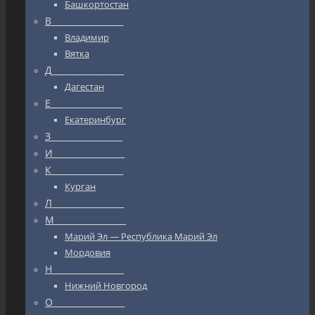
Башкортостан
В_________________
Владимир
Вятка
Д_________________
Дагестан
Е_________________
Екатеринбург
З_________________
И_________________
К_________________
Курган
Л_________________
М_________________
Марий Эл — Республика Марий Эл
Мордовия
Н_________________
Нижний Новгород
О_________________