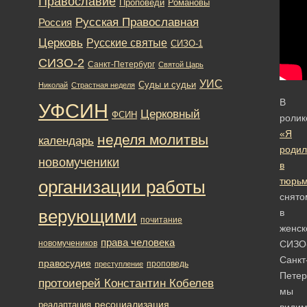
Православие
Романовы
Проповеди
Русская Православная
Россия
Церковь
Русские святые
СИЗО-1
СИЗО-2
Санкт-Петербург
Святой Царь
УИС
Суды и судьи
Николай
Страстная неделя
В
УФСИН
Церковный
ФСИН
ролик
«Я
неделя молитвы
календарь
родил
новомученики
в
тюрь
организации работы
снято
в
верующими
почитание
женск
права человека
СИЗО
новомучеников
Санкт
правосудие
проповедь
преступление
Петер
протоиерей Константин Кобелев
мы
ресоциализация
реадаптация
види