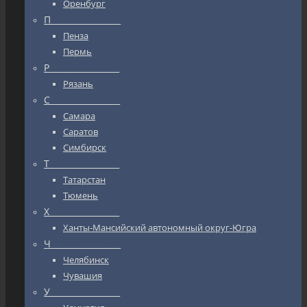
Оренбург
П_________________
Пенза
Пермь
Р_________________
Рязань
С_________________
Самара
Саратов
Симбирск
Т_________________
Татарстан
Тюмень
Х_________________
Ханты-Мансийский автономный округ-Югра
Ч_________________
Челябинск
Чувашия
У_________________