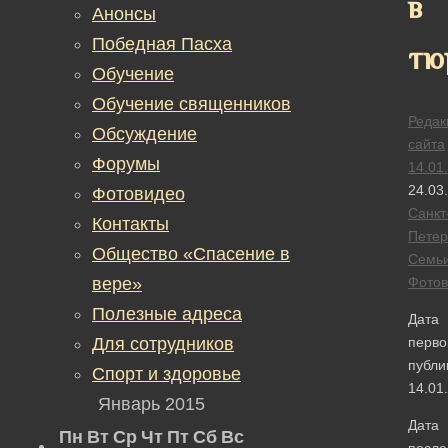
в
Анонсы
Победная Пасха
тю
Обучение
Обучение священников
Редак
Обсуждение
сайта
Форумы
14.01
24.03
Фотовидео
Санкт
Контакты
Петер
Общество «Спасение в
Семь
вере»
Фотов
Полезные адреса
Дата
Для сотрудников
перво
публи
Спорт и здоровье
14.01
Январь 2015
Дата
Пн
Вт
Ср
Чт
Пт
Сб
Вс
после