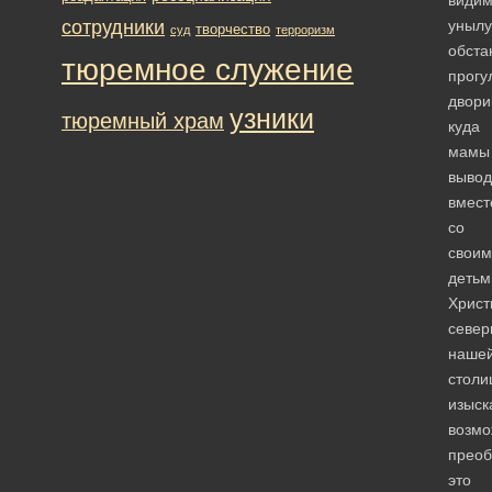
уныл
сотрудники
творчество
суд
терроризм
обста
тюремное служение
прогу
двори
узники
тюремный храм
куда
мамы
вывод
вмест
со
своим
детьм
Христ
север
наше
столи
изыск
возмо
преоб
это