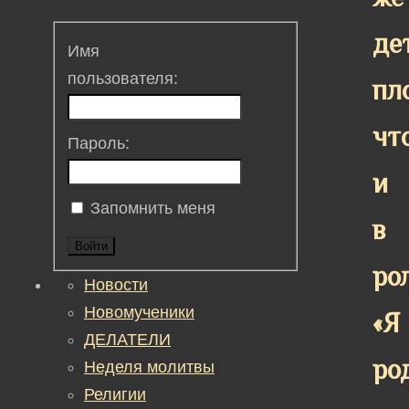
де
Имя
пользователя:
пл
чт
Пароль:
и
Запомнить меня
в
Войти
ро
Новости
Новомученики
«Я
ДЕЛАТЕЛИ
ро
Неделя молитвы
Религии