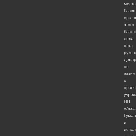
место
Глав
орган
этого
благо
дела
стал
руков
Депар
по
взаим
с
право
учре
НП
«Асса
Гуман
и
испол