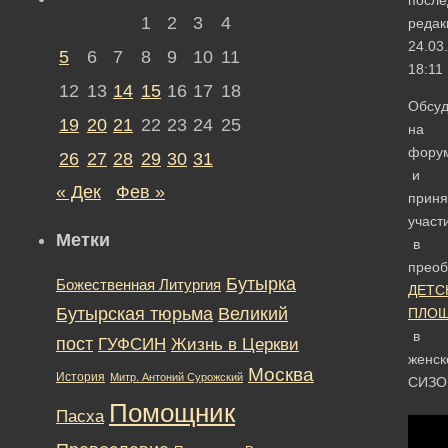
1
2
3
4
редак
24.03
5
6
7
8
9
10
11
18:11
12
13
14
15
16
17
18
Обсуд
19
20
21
22
23
24
25
на
фору
26
27
28
29
30
31
и
« Дек
Фев »
приня
участ
Метки
в
преоб
Бутырка
Божественная Литургия
ДЕТС
Бутырская тюрьма
Великий
ПЛОЩ
в
пост
ГУФСИН
Жизнь в Церкви
женск
Москва
История
Митр. Антоний Сурожский
СИЗО
Помощник
Пасха