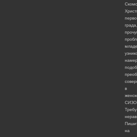
Скомо
Христ
перво
града
прочу
проб
младе
узник
наме
подоб
преоб
совер
в
женск
СИЗО-
Требу
нерав
Пиши
на