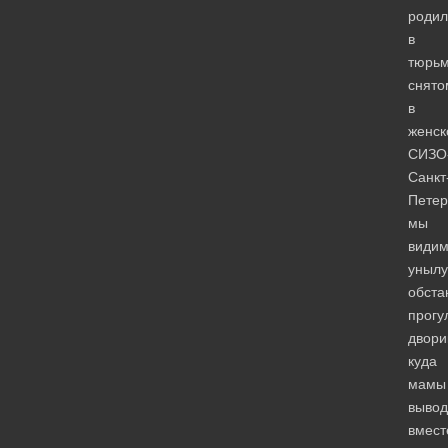
родил
в
тюрьм
снято
в
женск
СИЗО
Санкт
Петер
мы
види
уныл
обста
прогу
двори
куда
мамы
вывод
вмест