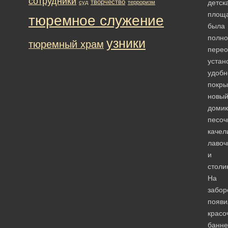
сотрудники
творчество
детск
суд
терроризм
площ
тюремное служение
была
полно
узники
тюремный храм
перео
устан
удобн
покры
новы
домик
песоч
качел
лавоч
и
столи
На
забор
появи
красо
банне