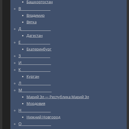
Башкортостан
В_________________
Владимир
Вятка
Д_________________
Дагестан
Е_________________
Екатеринбург
З_________________
И_________________
К_________________
Курган
Л_________________
М_________________
Марий Эл — Республика Марий Эл
Мордовия
Н_________________
Нижний Новгород
О_________________