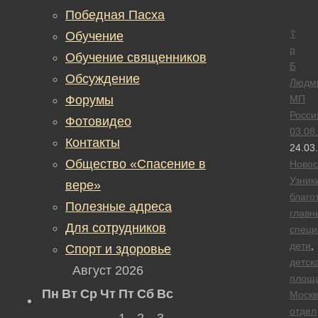
Победная Пасха
☦
Обучение
р
Обучение священников
Б
Обсуждение
Людм
Форумы
МП
Росси
Фотовидео
03.08
Контакты
24.03
Общество «Спасение в
Новос
Узник
вере»
благо
Полезные адреса
главн
Для сотрудников
специ
дети
,
Спорт и здоровье
детск
Август 2026
площ
Пн
Вт
Ср
Чт
Пт
Сб
Вс
Москв
отдел
1
2
3