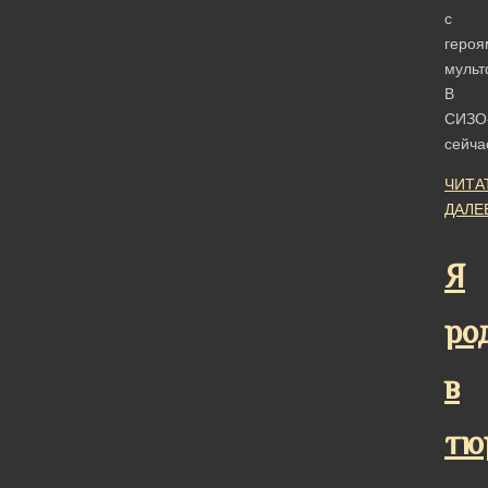
с
героя
мульт
В
СИЗО
сейч
ЧИТА
ДАЛЕ
Я
ро
в
тю