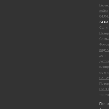
Редак
сайта
04.04
24.03
Санкт
Петер
Семь
Фотов
видео
дети
,
детск
площ
музык
Санкт
Петер
СИЗО
творч
Пронз