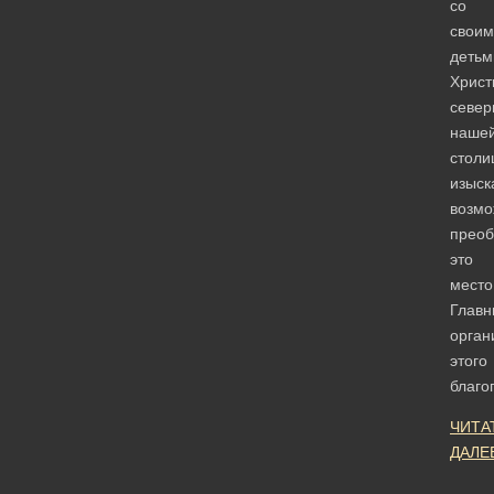
со
своим
детьм
Христ
север
наше
столи
изыск
возмо
преоб
это
место
Глав
орган
этого
благо
ЧИТА
ДАЛЕ