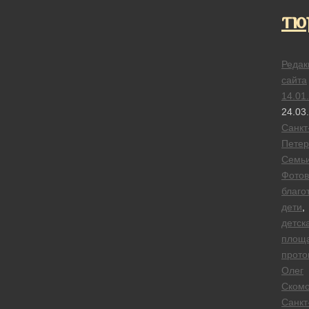
тю
Редак
сайта
14.01
24.03
Санкт
Петер
Семь
Фотов
благо
дети
,
детск
площ
прото
Олег
Ском
Санкт