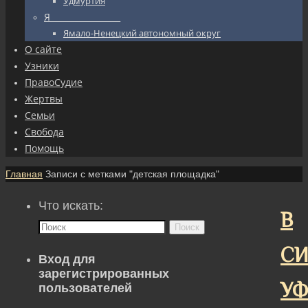
Удмуртия
Я_________________
Ямало-Ненецкий автономный округ
О сайте
Узники
ПравоСудие
Жертвы
Семьи
Свобода
Помощь
Главная
Записи с метками "детская площадка"
Что искать:
В
Поиск
СИ
Вход для
зарегистрированных
У
пользователей