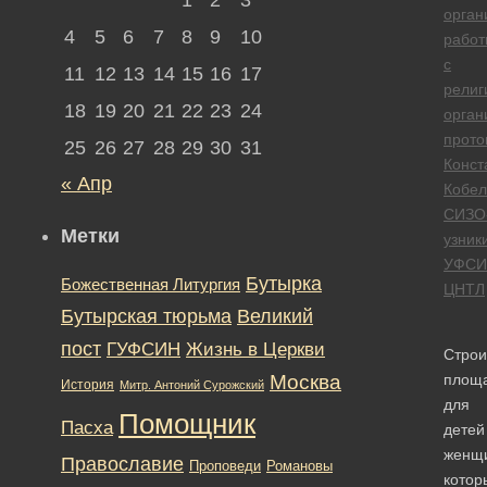
орган
4
5
6
7
8
9
10
работ
с
11
12
13
14
15
16
17
религ
18
19
20
21
22
23
24
орган
прото
25
26
27
28
29
30
31
Конст
« Апр
Кобел
СИЗО
Метки
узник
УФСИ
Бутырка
Божественная Литургия
ЦНТЛ
Бутырская тюрьма
Великий
пост
ГУФСИН
Жизнь в Церкви
Строи
Москва
площ
История
Митр. Антоний Сурожский
для
Помощник
Пасха
детей
женщ
Православие
Романовы
Проповеди
котор