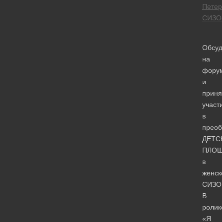
Петер
СИЗО
Обсуд
на
фору
и
приня
участ
в
преоб
ДЕТС
ПЛОЩ
в
женск
СИЗО
В
ролик
«Я