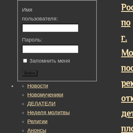
Ро
Имя
пользователя:
по
г.
Пароль:
Мо
Запомнить меня
по
Войти
ре
Новости
Новомученики
от
ДЕЛАТЕЛИ
де
Неделя молитвы
Религии
пл
Анонсы