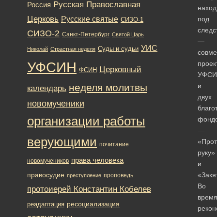
Русская Православная
Россия
наход
Церковь
Русские святые
под
СИЗО-1
следс
СИЗО-2
Санкт-Петербург
Святой Царь
—
УИС
Суды и судьи
Николай
Страстная неделя
совме
УФСИН
проек
Церковный
ФСИН
УФСИ
неделя молитвы
и
календарь
двух
новомученики
благо
организации работы
фонд
—
верующими
«Прот
почитание
руку»
права человека
новомучеников
и
правосудие
«Закя
проповедь
преступление
Во
протоиерей Константин Кобелев
врем
ресоциализация
реадаптация
рекон