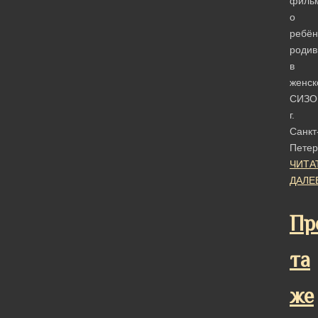
филь
о
ребён
роди
в
женск
СИЗО
г.
Санкт
Петер
ЧИТА
ДАЛЕ
Пр
та
же