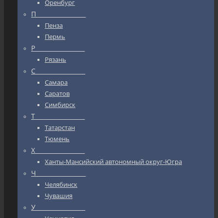
Оренбург
П_________________
Пенза
Пермь
Р_________________
Рязань
С_________________
Самара
Саратов
Симбирск
Т_________________
Татарстан
Тюмень
Х_________________
Ханты-Мансийский автономный округ-Югра
Ч_________________
Челябинск
Чувашия
У_________________