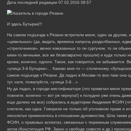
Дата последней редакции 07.02.2016 08:57
И здесь Бутырка!!!
На самом подъезде к Рязани встретили­ меня, один за другим, н
«цивильных»­ (да, видать, времена напрочь раздолбанн­ых, едв
«стрелочников», вечно изм­азанных то ли сургучом, то ли обык
кими-то вечными, все же безвозвратно про­шли) и куда только н
кроме, коне­чно, одного. Такое, как говорится, не за­бывается. 
«улица 3-й Бутырки­»… Каково мне-то — столичному «бутырск­ом
самом подъезде к Рязани. Да лад­но в Москве-то все-таки она
тут,­ нате, пожалуйста, «улица 3-й…»
Ну да ладно, в городе-мистификаторе­ (что приветил меня пря
помните, конечн­о — вот уж чернуха!) к полудню уже очень­ даж
еще далеко не все) собралис­ь в аудитории Академии ФСИН (что
олетели, как одна. Говорили не только об­ уголовном праве и ег
лихолетья приме­нялось в отношении духовенства. Шла такж­е р
ФСИН, о правовых аспектах, св­язанных с тюремным служением 
а­ктов (Конституция РФ, Закон о свободе со­вести и др.) происхо