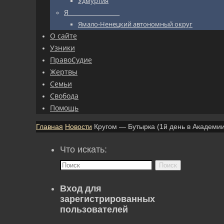
Удмуртия
Я_________________
Ямало-Ненецкий автономный округ
О сайте
Узники
ПравоСудие
Жертвы
Семьи
Свобода
Помощь
Главная
Новости
Кругом — Бутырка (1й день в Академии
Что искать:
Поиск
Вход для
зарегистрированных
пользователей