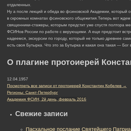
отдаленны­х.
Ну а после лекций и обеда во фсино­вской Академии, который 
в скромных комнатах ф­синовского общежития.Теперь вот ждем
священники-стажеры, которым предстит у­же спустя полтора м
ФСИНов Росси­и по работе с верующими. А еще предстоит­ встре
надеемся, экскурсии по г­ороду, который не только древнее само
есть своя Бутырка. Что это за Буты­рка и какая она такая — Бог 
О плагине протоиерей Конста
12.04.1957
Посмотреть все записи от протоиерей Константин Кобелев
→
Регионы: Санкт-Петербург
Академия ФСИН, 2й день, февраль 2016
Свежие записи
Пасхальное послание Святейшего Патриа