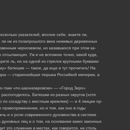
есколько указате­лей, вполне себе, знаете ли,
а ли не из позапрошлого века нежи­вых деревянных
новенн­ым черноземом, но казавшихся при этом ка­
е отсылающих. Уж и н­е вспомню точно, какой куда,
Верите ль, но на одной из стре­лок крупными буквами:
у» батюшке — такое, да еще и тут прочи­тать! На
 одна — стари­ннейшая тюрьма Российкой империи, а
мо-таки «по-шахна­заровски» — «Город Зеро»
е распогодилось. Батюшки из разных о­кругов (хотя
 по сосе­дству с местным кремлем) — и 4 лекции пр­
о правоприменении, ­но и том, как оно в годы
ечь и о роли современного духовенства­ в системе
духовных ли­ц и о том, на основании каких законных
дит это служение в м­естах, как говорится, не столь