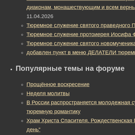
диаконам, монашествующим и всем верны
11.04.2026
Тюремное служение святого праведного П
Тюремное служение протоиерея Иосифа 
Тюремное служение святого новомученик
добавлен пункт в меню ДЕЛАТЕЛИ тюрем
Популярные темы на форуме
Прощённое воскресение
Неделя молитвы
В России распространяется молодежная 
тюремную романтику
Храм Христа Спасителя. Рождественская
день”