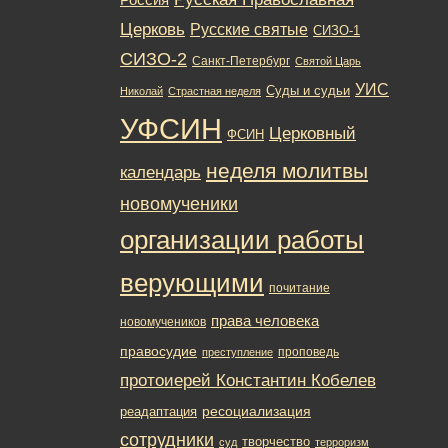
Церковь
Русские святые
СИЗО-1
СИЗО-2
Санкт-Петербург
Святой Царь
УИС
Суды и судьи
Николай
Страстная неделя
УФСИН
Церковный
ФСИН
неделя молитвы
календарь
новомученики
организации работы
верующими
почитание
права человека
новомучеников
правосудие
проповедь
преступление
протоиерей Константин Кобелев
ресоциализация
реадаптация
сотрудники
творчество
суд
терроризм