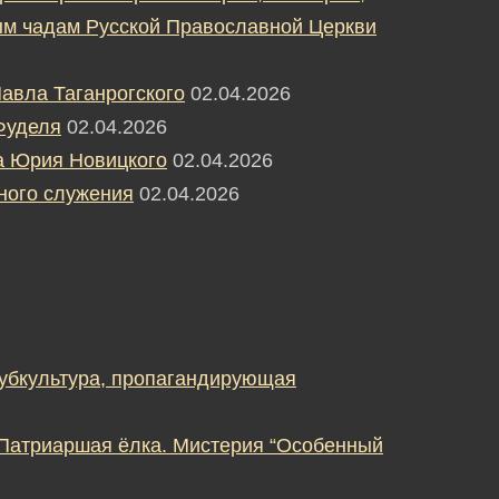
м чадам Русской Православной Церкви
авла Таганрогского
02.04.2026
Фуделя
02.04.2026
а Юрия Новицкого
02.04.2026
ного служения
02.04.2026
субкультура, пропагандирующая
 Патриаршая ёлка. Мистерия “Особенный