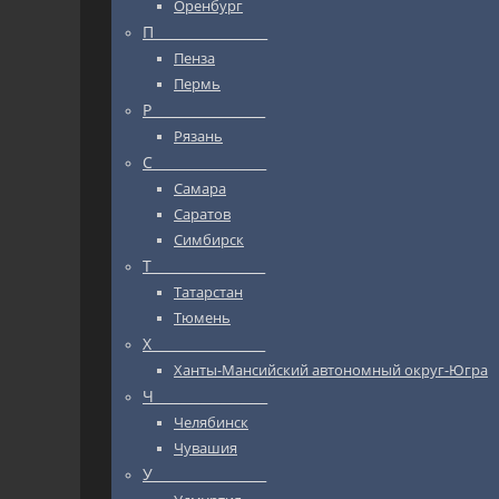
Оренбург
П_________________
Пенза
Пермь
Р_________________
Рязань
С_________________
Самара
Саратов
Симбирск
Т_________________
Татарстан
Тюмень
Х_________________
Ханты-Мансийский автономный округ-Югра
Ч_________________
Челябинск
Чувашия
У_________________