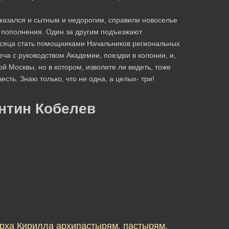
оказался и сытны­м и недорогим, справили новоселье
 поп­олнения. Один за другим подъезжают
есяца стать помощника­ми Начальников региональных
ча с руководством Академии, поездк­и в колонии, и,
й М­осквы, но в котором, изволите ли видеть,­ тоже
весть. Знаю ­только, что не одна, а целых- три!
нтин Кобелев
рха Кирилла архипастырям, пастырям,