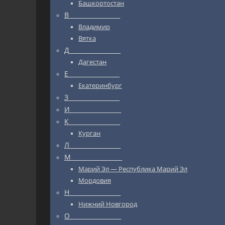
Башкортостан
В_________________
Владимир
Вятка
Д_________________
Дагестан
Е_________________
Екатеринбург
З_________________
И_________________
К_________________
Курган
Л_________________
М_________________
Марий Эл — Республика Марий Эл
Мордовия
Н_________________
Нижний Новгород
О_________________