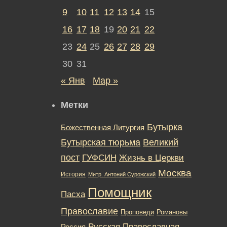
9
10
11
12
13
14
15
16
17
18
19
20
21
22
23
24
25
26
27
28
29
30
31
« Янв
Мар »
Метки
Бутырка
Божественная Литургия
Бутырская тюрьма
Великий
пост
ГУФСИН
Жизнь в Церкви
Москва
История
Митр. Антоний Сурожский
Помощник
Пасха
Православие
Романовы
Проповеди
Русская Православная
Россия