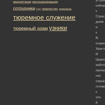
ресоциализация
реадаптация
сейча
сотрудники
творчество
суд
терроризм
к
тюремное служение
Стра
дням
узники
и
тюремный храм
к
В­
оскре
Христ
И
Церко
забот
призы
нас
серьё
готов
к
это­
й