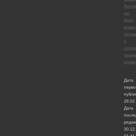
Росто
на-
Дону
епарх
согла
о
сотру
тюре
служе
Дата
перво
публи
28.02
Дата
после
редак
30.12