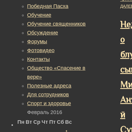
Победная Пасха
ДАЛЕ
Обучение
Не
Обучение священников
Обсуждение
о
Форумы
Фотовидео
бл
Контакты
сы
Общество «Спасение в
вере»
Ми
Полезные адреса
Для сотрудников
Ан
Спорт и здоровье
Февраль 2016
й
Пн
Вт
Ср
Чт
Пт
Сб
Вс
Су
1