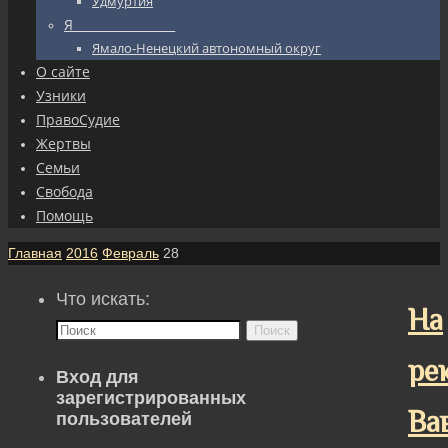
Удмуртия
Я_________________
Ямало-Ненецкий автономный округ
О сайте
Узники
ПравоСудие
Жертвы
Семьи
Свобода
Помощь
Главная
2016
Февраль
28
Что искать:
На
Поиск
ре
Вход для
зарегистрированных
Ва
пользователей