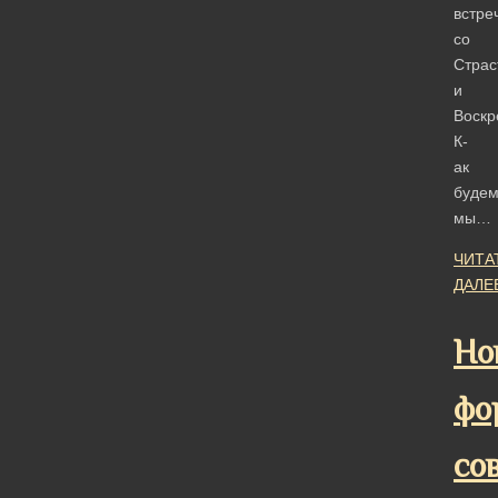
встре
со
Страс
и
Воскр
К­
ак
буде
мы…
ЧИТА
ДАЛЕ
Но
фо
со