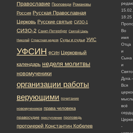
Православие
редак
Романовы
Проповеди
15.02
Русская Православная
Россия
18:25
Церковь
Русские святые
СИЗО-1
Пропо
СИЗО-2
Во
Санкт-Петербург
Святой Царь
имя
УИС
Суды и судьи
Николай
Страстная неделя
Отца
УФСИН
и
Церковный
ФСИН
Сына
неделя молитвы
календарь
и
Свято
новомученики
Духа.­
организации работы
Вся
церко
верующими
почитание
мысль
всё
права человека
новомучеников
сердц
правосудие
проповедь
преступление
Церкв
протоиерей Константин Кобелев
­
устре