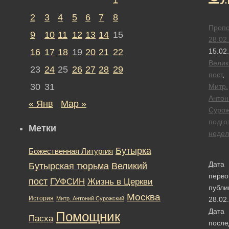
2
3
4
5
6
7
8
Пропо
9
10
11
12
13
14
15
28.02
16
17
18
19
20
21
22
15.02
Велик
23
24
25
26
27
28
29
пост
,
30
31
Митр.
Антон
« Янв
Мар »
Сурож
подго
Метки
недел
Бутырка
Божественная Литургия
Дата
Бутырская тюрьма
Великий
перво
пост
ГУФСИН
Жизнь в Церкви
публи
Москва
История
Митр. Антоний Сурожский
28.02
Дата
Помощник
Пасха
после