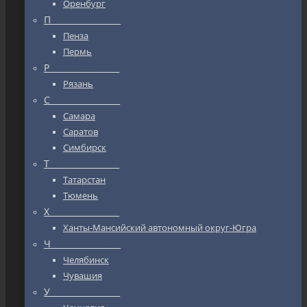
Оренбург
П_________________
Пенза
Пермь
Р_________________
Рязань
С_________________
Самара
Саратов
Симбирск
Т_________________
Татарстан
Тюмень
Х_________________
Ханты-Мансийский автономный округ-Югра
Ч_________________
Челябинск
Чувашия
У_________________