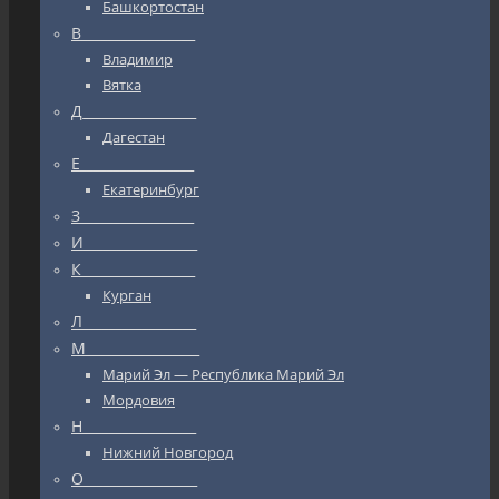
Башкортостан
В_________________
Владимир
Вятка
Д_________________
Дагестан
Е_________________
Екатеринбург
З_________________
И_________________
К_________________
Курган
Л_________________
М_________________
Марий Эл — Республика Марий Эл
Мордовия
Н_________________
Нижний Новгород
О_________________