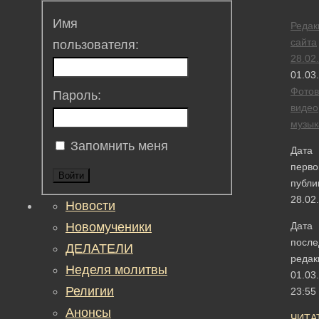
Имя
Редак
сайта
пользователя:
28.02
01.03
Фотов
Пароль:
видео
музык
Запомнить меня
Дата
перво
Войти
публи
28.02
Новости
Новомученики
Дата
после
ДЕЛАТЕЛИ
редак
Неделя молитвы
01.03
Религии
23:55
Анонсы
ЧИТА