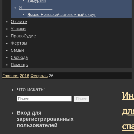
Удмуртия
Я_________________
Ямало-Ненецкий автономный округ
О сайте
Узники
ПравоСудие
Жертвы
Семьи
Свобода
Помощь
Главная
2016
Февраль
26
Что искать:
Ин
Поиск
дл
Вход для
зарегистрированных
сп
пользователей