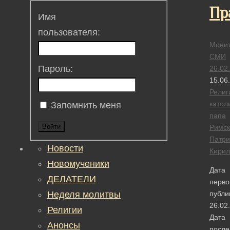
Пр
Имя
пользователя:
Монит
СМИ
Пароль:
26.02
15.06
Религ
катол
Запомнить меня
папа
Войти
Римск
Патри
Новости
Кирил
Новомученики
Дата
ДЕЛАТЕЛИ
перво
Неделя молитвы
публи
26.02
Религии
Дата
Анонсы
после