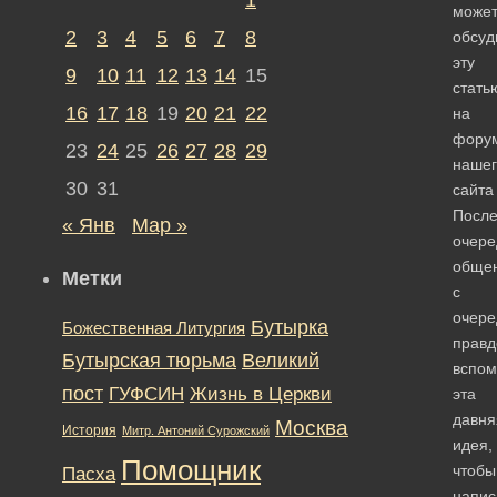
може
2
3
4
5
6
7
8
обсуд
эту
9
10
11
12
13
14
15
стать
16
17
18
19
20
21
22
на
фору
23
24
25
26
27
28
29
нашег
30
31
сайта
Посл
« Янв
Мар »
очере
обще
Метки
с
очер
Бутырка
Божественная Литургия
прав
Бутырская тюрьма
Великий
вспом
пост
ГУФСИН
Жизнь в Церкви
эта
давня
Москва
История
Митр. Антоний Сурожский
идея,
Помощник
чтобы
Пасха
напис