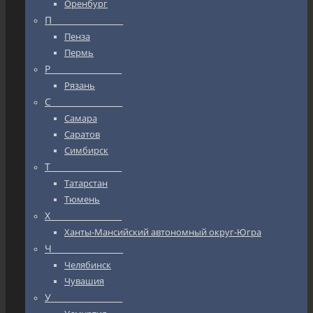
Оренбург
П_________________
Пенза
Пермь
Р_________________
Рязань
С_________________
Самара
Саратов
Симбирск
Т_________________
Татарстан
Тюмень
Х_________________
Ханты-Мансийский автономный округ-Югра
Ч_________________
Челябинск
Чувашия
У_________________