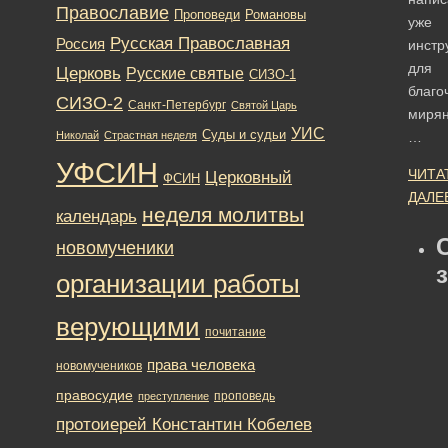
Православие
Романовы
Проповеди
уже
Русская Православная
Россия
инстр
для
Церковь
Русские святые
СИЗО-1
благо
СИЗО-2
Санкт-Петербург
Святой Царь
мирян
УИС
Суды и судьи
Николай
Страстная неделя
…
УФСИН
ЧИТА
Церковный
ФСИН
ДАЛЕ
неделя молитвы
календарь
новомученики
организации работы
верующими
почитание
права человека
новомучеников
правосудие
проповедь
преступление
протоиерей Константин Кобелев