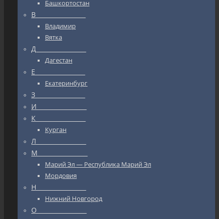
Башкортостан
В_________________
Владимир
Вятка
Д_________________
Дагестан
Е_________________
Екатеринбург
З_________________
И_________________
К_________________
Курган
Л_________________
М_________________
Марий Эл — Республика Марий Эл
Мордовия
Н_________________
Нижний Новгород
О_________________