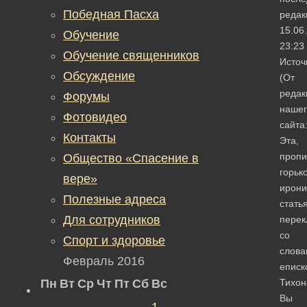
Победная Пасха
редак
15.06
Обучение
23:23
Обучение священников
Источ
Обсуждение
(От
редак
Форумы
нашег
Фотовидео
сайта
Контакты
Эта,
пропи
Общество «Спасение в
горьк
вере»
ирони
Полезные адреса
стать
Для сотрудников
перек
со
Спорт и здоровье
слова
Февраль 2016
еписк
Пн
Вт
Ср
Чт
Пт
Сб
Вс
Тихон
Вы
1