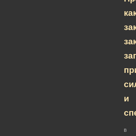
ка
за
за
за
пр
си
и
сп
В