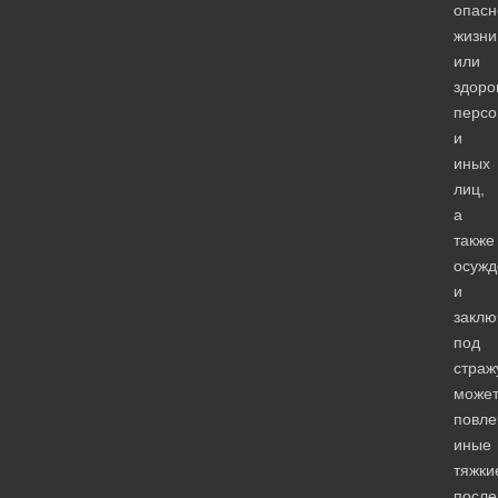
опасн
жизни
или
здоро
персо
и
иных
лиц,
а
также
осужд
и
заклю
под
страж
може
повле
иные
тяжки
после