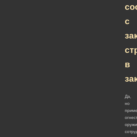
со
с
за
ст
в
за
Да,
но
прим
огнес
оружи
сотру