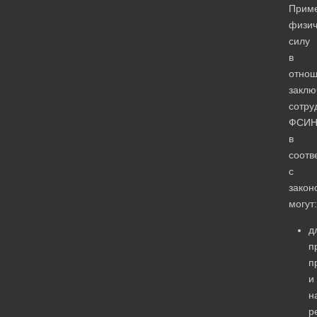
Прим
физич
силу
в
отно
заклю
сотру
ФСИ
в
соотв
с
закон
могут:
д
п
п
и
н
р