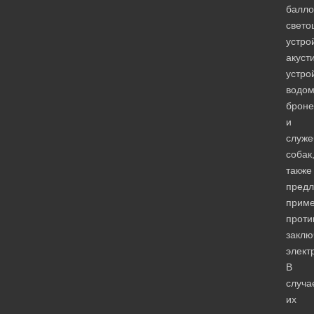
балло
свето
устро
акуст
устро
водом
брон
и
служе
собак
также
предл
приме
проти
заклю
элект
В
случа
их