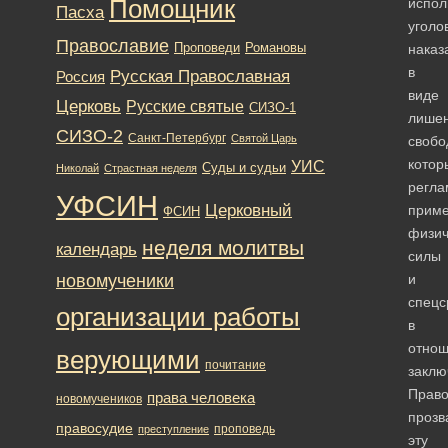
Помощник
испо
Пасха
уголо
Православие
Романовы
Проповеди
наказ
в
Русская Православная
Россия
виде
Церковь
Русские святые
СИЗО-1
лише
СИЗО-2
Санкт-Петербург
Святой Царь
свобо
котор
УИС
Суды и судьи
Николай
Страстная неделя
регла
УФСИН
Церковный
прим
ФСИН
физич
неделя молитвы
календарь
силы
новомученики
и
спецс
организации работы
в
отно
верующими
почитание
заклю
Право
права человека
новомучеников
прозв
правосудие
проповедь
преступление
эту