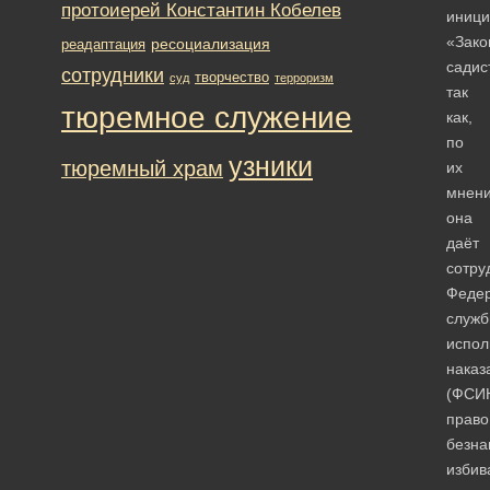
протоиерей Константин Кобелев
иници
«Зако
ресоциализация
реадаптация
садис
сотрудники
творчество
суд
терроризм
так
тюремное служение
как,
по
узники
тюремный храм
их
мнен
она
даёт
сотру
Феде
служ
испол
наказ
(ФСИ
право
безна
избив