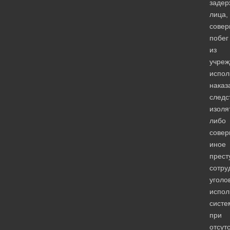
задер
лица,
сове
побег
из
учреж
испо
наказ
следс
изоля
либо
сове
иное
прест
сотру
уголо
испол
систе
при
отсут