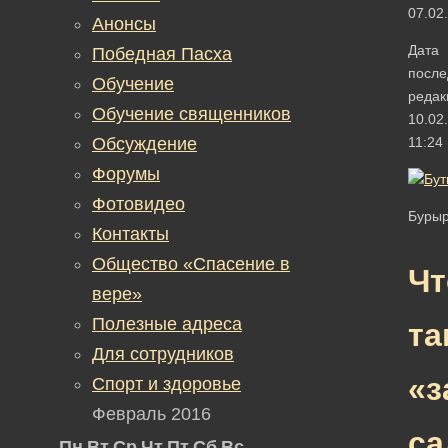
07.02
Анонсы
Дата
Победная Пасха
после
Обучение
редак
Обучение священников
10.02
Обсуждение
11:24
Форумы
Фотовидео
Бурыр
Контакты
Общество «Спасение в
Чт
вере»
Полезные адреса
та
Для сотрудников
«з
Спорт и здоровье
Февраль 2016
са
Пн
Вт
Ср
Чт
Пт
Сб
Вс