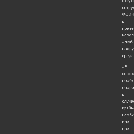
отсут
сотру
ФСИ
в
праве
испол
«люб
подру
средс
«В
состо
необ
оборо
в
случа
крайн
необх
или
при