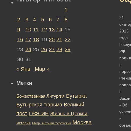
1
21
2
3
4
5
6
7
8
октяб
9
10
11
12
13
14
15
2015
года
16
17
18
19
20
21
22
Госду
23
24
25
26
27
28
29
РФ
приня
30
31
в
« Янв
Мар »
перв
чтени
Метки
попра
в
Бутырка
Божественная Литургия
Закон
Бутырская тюрьма
Великий
«Об
учреж
пост
ГУФСИН
Жизнь в Церкви
и
Москва
История
Митр. Антоний Сурожский
орган