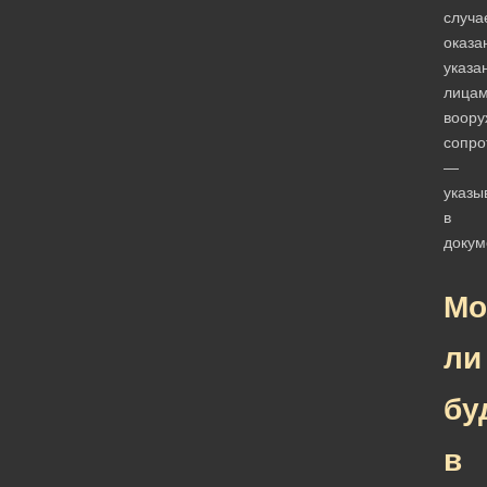
случа
оказа
указа
лица
воору
сопро
—
указы
в
докум
Мо
ли
бу
в