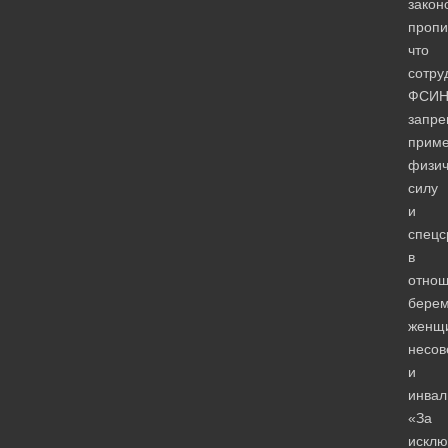
закон
пропи
что
сотру
ФСИ
запре
приме
физич
силу
и
спецс
в
отно
бере
женщ
несов
и
инвал
«За
искл