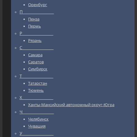
Оренбург
П_________________
Пенза
Пермь
Р_________________
Рязань
С_________________
Самара
Саратов
Симбирск
Т_________________
Татарстан
Тюмень
Х_________________
Ханты-Мансийский автономный округ-Югра
Ч_________________
Челябинск
Чувашия
У_________________