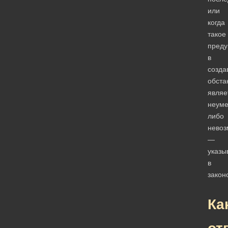
или
когда
такое
преду
в
созда
обста
являе
неум
либо
невоз
—
указы
в
закон
Ка