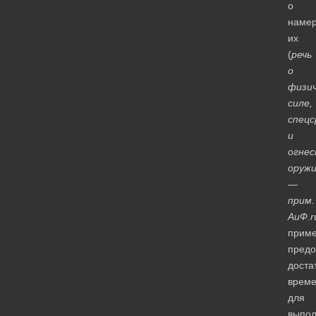
о
наме
их
(
речь
о
физич
силе,
спецс
и
огне
оруж
—
прим.
АиФ.r
приме
предо
доста
врем
для
выпо