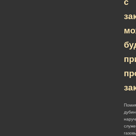
с
за
мо
бу
пр
пр
за
Поми
дубин
наруч
служе
газов