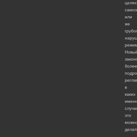
целях
само
или
же
грубо
нару
режим
Новы
закон
более
подро
регла
в
каких
имен
случа
это
можн
делат