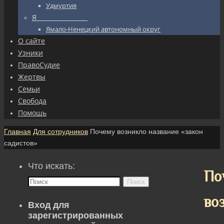
Удмуртия
Я_________________
Ямало-Ненецкий автономный округ
О сайте
Узники
ПравоСудие
Жертвы
Семьи
Свобода
Помощь
Главная
Для сотрудников
Почему возникло название «закон
садистов»
Что искать:
По
Поиск
во
Вход для
зарегистрированных