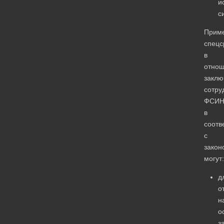
и
с
Прим
спецс
в
отно
заклю
сотру
ФСИ
в
соотв
с
закон
могут:
д
о
н
о
з