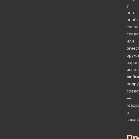
у
него
необ
специ
средс
или
огнес
оружи
вправ
испол
любы
подру
средс
—
говор
в
закон
Пр