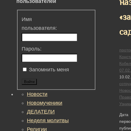
на
пользователей
«з
Имя
пользователя:
са
Пароль:
прото
Конст
Кобел
Запомнить меня
07.02
10.02
Войти
сотру
Новос
Новости
Прав
Новомученики
Узник
ДЕЛАТЕЛИ
Дата
Неделя молитвы
перво
публи
Религии