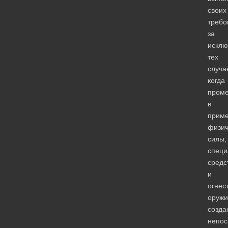
своих
требо
за
искл
тех
случа
когда
пром
в
прим
физич
силы,
специ
средс
и
огнес
оружи
созда
непос