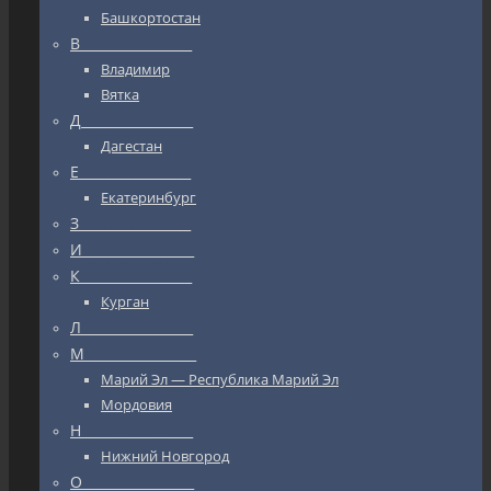
Башкортостан
В_________________
Владимир
Вятка
Д_________________
Дагестан
Е_________________
Екатеринбург
З_________________
И_________________
К_________________
Курган
Л_________________
М_________________
Марий Эл — Республика Марий Эл
Мордовия
Н_________________
Нижний Новгород
О_________________