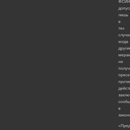
ФСИ
допус
лишь
в
тех
случа
когда
други
мера
не
получ
пресе
проти
дейст
заклю
сообщ
в
закон
«Пред