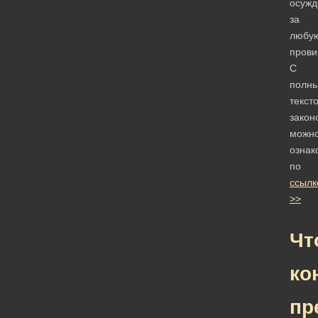
осужд
за
любу
прови
С
полн
текст
закон
можн
ознак
по
ссылк
>>
Чт
ко
пр