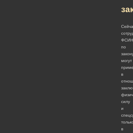
за
Сейча
сотру
ФСИ
по
закон
могут
приме
в
отно
заклю
физич
силу
и
спецс
тольк
в