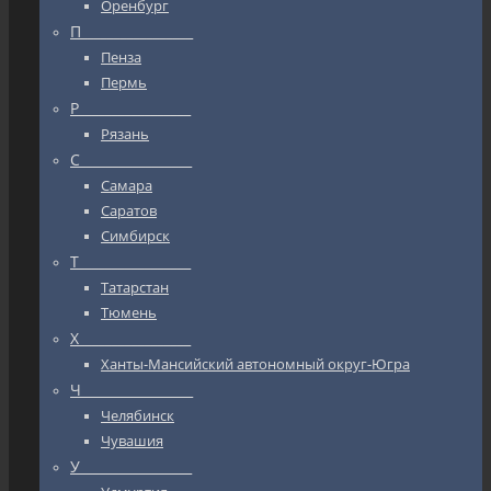
Оренбург
П_________________
Пенза
Пермь
Р_________________
Рязань
С_________________
Самара
Саратов
Симбирск
Т_________________
Татарстан
Тюмень
Х_________________
Ханты-Мансийский автономный округ-Югра
Ч_________________
Челябинск
Чувашия
У_________________