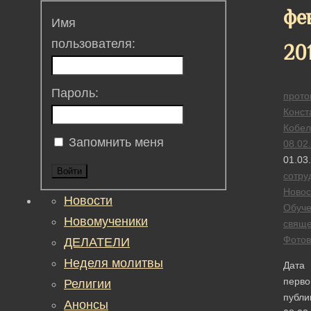
фе
Имя
пользователя:
20
Пароль:
прото
Конст
Кобел
Запомнить меня
08.02
01.03
Войти
сотру
Новос
Новости
Обуч
Новомученики
свяще
Фотов
ДЕЛАТЕЛИ
Неделя молитвы
Дата
перво
Религии
публи
Анонсы