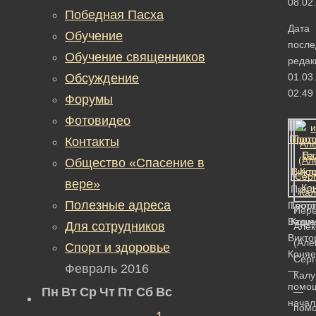
08.02
Победная Пасха
Дата
Обучение
после
Обучение священников
редак
Обсуждение
01.03
02:49
Форумы
Фотовидео
Контакты
Общество «Спасение в
вере»
Прот
Полезные адреса
Прото
Геор
Иер
Вади
Коше
Для сотрудников
Алек
Викто
(Але
Спорт и здоровье
Коняе
Серг
Февраль 2016
—
Калу
помо
Пн
Вт
Ср
Чт
Пт
Сб
Вс
—
начал
пом
1