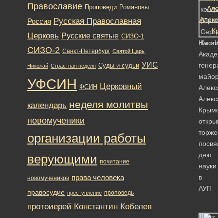
Православие
Романовы
Проповеди
конф
Русская Православная
(Про
Россия
Серг
Церковь
Русские святые
СИЗО-1
Начал
Кист
СИЗО-2
Санкт-Петербург
Святой Царь
Акад
УИС
генер
Суды и судьи
Николай
Страстная неделя
майо
УФСИН
Церковный
ФСИН
Алекс
Алекс
неделя молитвы
календарь
Крым
новомученики
откры
торже
организации работы
посв
дню
верующими
почитание
науки
права человека
в
новомучеников
АУП
правосудие
проповедь
преступление
протоиерей Константин Кобелев