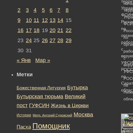
терри
нача
Управ
2
3
4
5
6
7
8
терр
ФСИ
Упра
9
10
11
12
13
14
15
Росси
ФСИ
по
16
17
18
19
20
21
22
Росс
орган
по
23
24
25
26
27
28
29
работ
орга
с
30
31
рабо
веру
с
« Янв
Мар »
УФСИ
вер
РОСС
УФС
Метки
по
РОС
Сарат
по
Бутырка
Божественная Литургия
облас
Ниже
Бутырская тюрьма
Великий
обла
пост
ГУФСИН
Жизнь в Церкви
Москва
История
Митр. Антоний Сурожский
Помощник
Пасха
Нагр
В