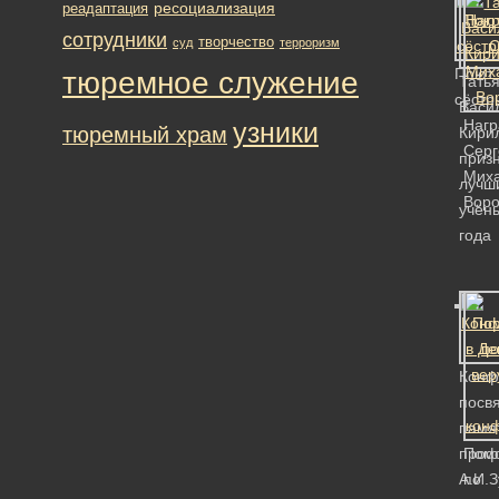
ресоциализация
реадаптация
сотрудники
творчество
суд
терроризм
Поют
тюремное служение
Тать
сёстр
Васи
Нагр
узники
тюремный храм
Кири
Серг
приз
Мих
лучш
Воро
учён
года
Конф
посв
памя
проф
Пом
А.И.З
по