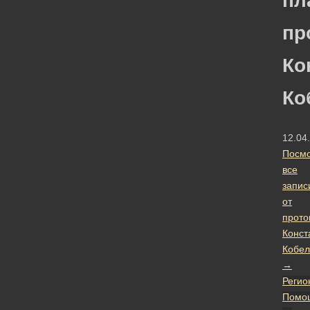
пл
пр
Ко
Ко
12.04
Посмо
все
запис
от
прото
Конст
Кобел
→
Регио
Помо