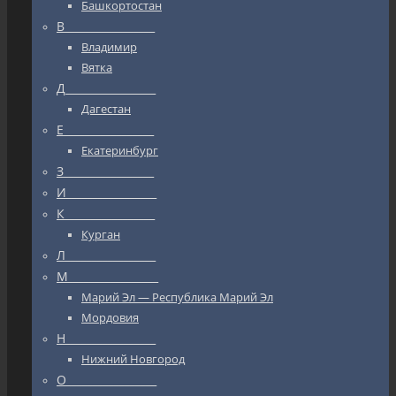
Башкортостан
В_________________
Владимир
Вятка
Д_________________
Дагестан
Е_________________
Екатеринбург
З_________________
И_________________
К_________________
Курган
Л_________________
М_________________
Марий Эл — Республика Марий Эл
Мордовия
Н_________________
Нижний Новгород
О_________________