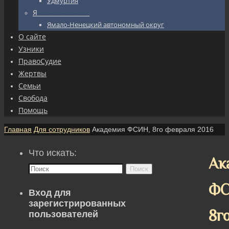
Удмуртия
Я_________________
Ямало-Ненецкий автономный округ
О сайте
Узники
ПравоСудие
Жертвы
Семьи
Свобода
Помощь
Главная
Для сотрудников
Академия ФСИН, 8го февраля 2016
Что искать:
Ак
Поиск
ФС
Вход для
зарегистрированных
8г
пользователей