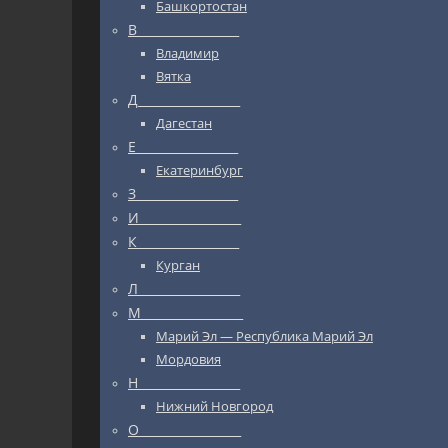
Башкортостан
В_________________
Владимир
Вятка
Д_________________
Дагестан
Е_________________
Екатеринбург
З_________________
И_________________
К_________________
Курган
Л_________________
М_________________
Марий Эл — Республика Марий Эл
Мордовия
Н_________________
Нижний Новгород
О_________________