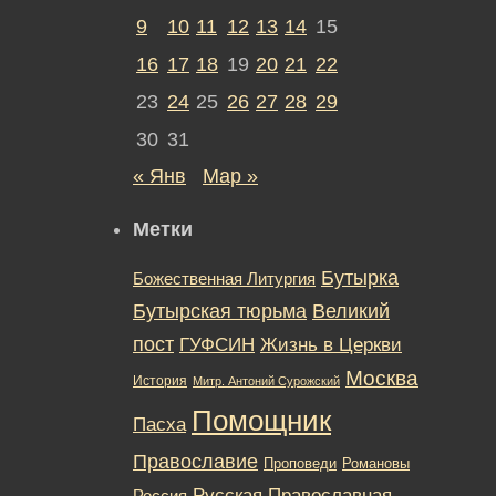
9
10
11
12
13
14
15
16
17
18
19
20
21
22
23
24
25
26
27
28
29
30
31
« Янв
Мар »
Метки
Бутырка
Божественная Литургия
Бутырская тюрьма
Великий
пост
ГУФСИН
Жизнь в Церкви
Москва
История
Митр. Антоний Сурожский
Помощник
Пасха
Православие
Романовы
Проповеди
Русская Православная
Россия