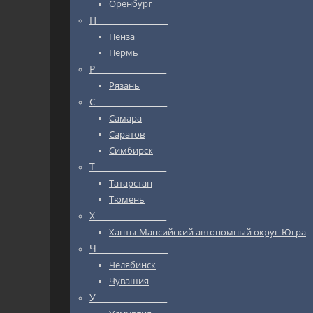
Оренбург
П_________________
Пенза
Пермь
Р_________________
Рязань
С_________________
Самара
Саратов
Симбирск
Т_________________
Татарстан
Тюмень
Х_________________
Ханты-Мансийский автономный округ-Югра
Ч_________________
Челябинск
Чувашия
У_________________