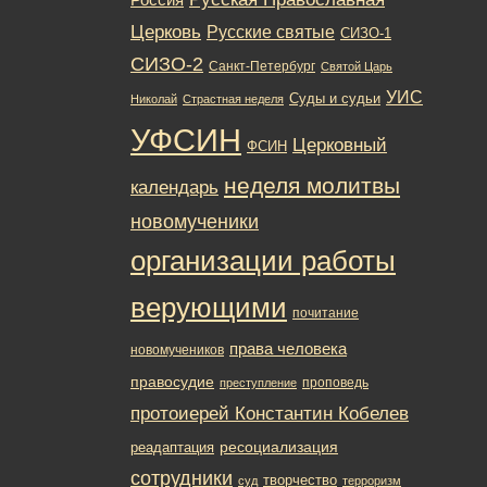
Церковь
Русские святые
СИЗО-1
СИЗО-2
Санкт-Петербург
Святой Царь
УИС
Суды и судьи
Николай
Страстная неделя
УФСИН
Церковный
ФСИН
неделя молитвы
календарь
новомученики
организации работы
верующими
почитание
права человека
новомучеников
правосудие
проповедь
преступление
протоиерей Константин Кобелев
ресоциализация
реадаптация
сотрудники
творчество
суд
терроризм