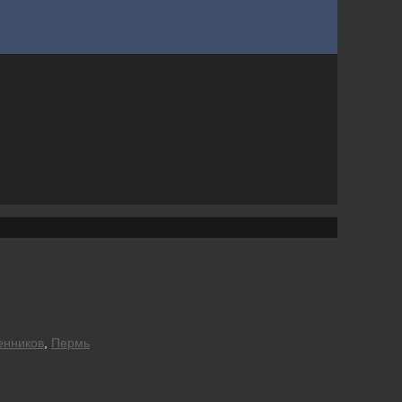
енников
,
Пермь