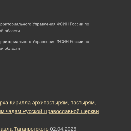
ерриториального Управления ФСИН России по
й области
ерриториального Управления ФСИН России по
й области
рха Кирилла архипастырям, пастырям,
м чадам Русской Православной Церкви
авла Таганрогского
02.04.2026