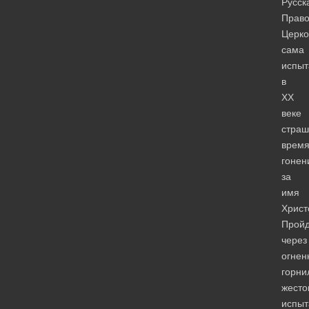
Русск
Право
Церко
сама
испыт
в
XX
веке
страш
врем
гонен
за
имя
Христ
Прой
через
огнен
горни
жесто
испыт