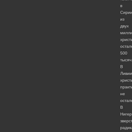
в
Сири
из
двух
милл
христ
остал
500
тысяч
В
Ливии
христ
практ
не
остал
В
Нигер
зверс
радик