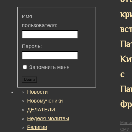
кр
Имя
пользователя:
вс
Па
Пароль:
Ки
Запомнить меня
с
Войти
Па
Новости
Новомученики
Фр
ДЕЛАТЕЛИ
Неделя молитвы
Монит
Религии
СМИ