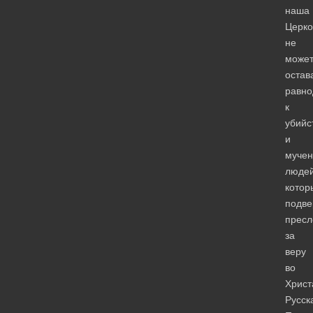
наша
Церко
не
може
остав
равн
к
убийс
и
муче
людей
котор
подве
пресл
за
веру
во
Христ
Русск