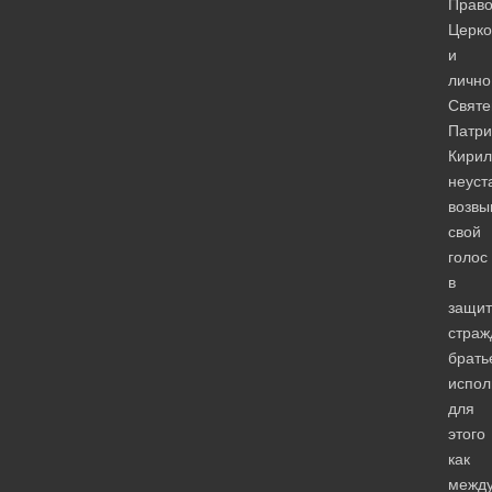
Право
Церко
и
лично
Свят
Патри
Кирил
неуст
возв
свой
голос
в
защит
страж
брать
испол
для
этого
как
межд