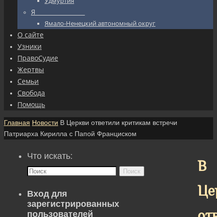
Удмуртия
Я_________________
Ямало-Ненецкий автономный округ
О сайте
Узники
ПравоСудие
Жертвы
Семьи
Свобода
Помощь
Главная
Новости
В Церкви ответили критикам встречи
Патриарха Кирилла с Папой Франциском
Что искать:
В
Поиск
Це
Вход для
зарегистрированных
от
пользователей