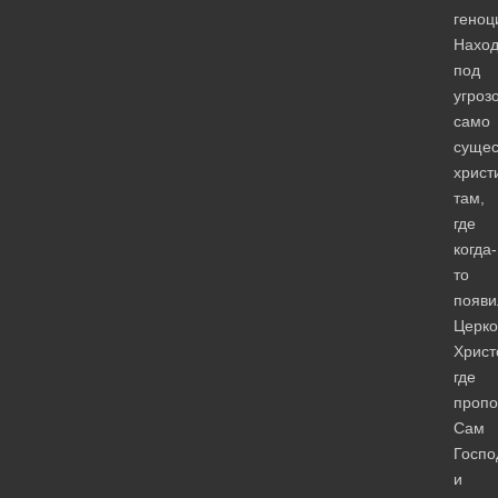
геноц
Наход
под
угроз
само
сущес
христ
там,
где
когда-
то
появи
Церко
Христ
где
пропо
Сам
Госпо
и