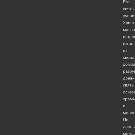
Его
святы
учени
Христ
массо
истре
изгон
из
своих
домов
разру
древн
святы
оскве
храм
и
монас
По
данн
межд