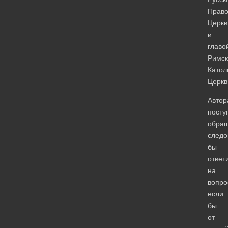
Право
Церкв
и
главо
Римск
Катол
Церкв
Автор
пост
обра
следо
бы
ответ
на
вопро
если
бы
от