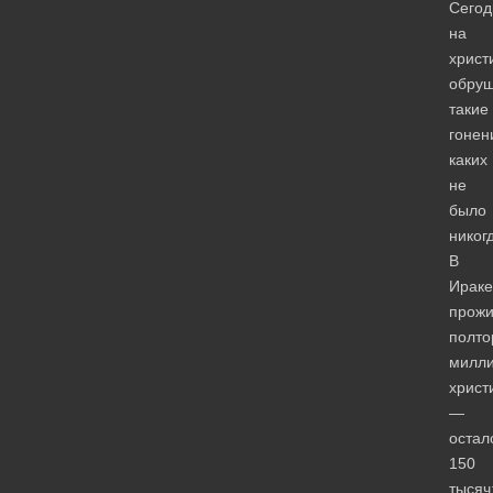
Сегод
на
христ
обруш
такие
гонен
каких
не
было
никог
В
Ираке
прожи
полто
милл
христ
—
остал
150
тысяч