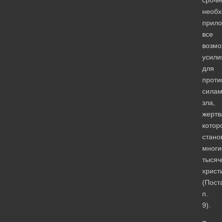
необх
прило
все
возм
усили
для
проти
сила
зла,
жертв
котор
стано
многи
тысяч
христ
(Пост
п.
9).