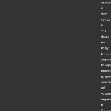
актуа
о
чем
свиде
и
тот
факт,
что
веду
миро
держ
вскор
после
встре
догов
об
устан
пере
в
Сирии