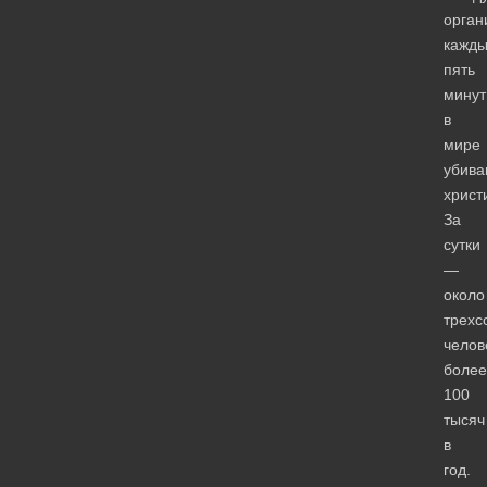
орган
кажд
пять
минут
в
мире
убива
христ
За
сутки
—
около
трехс
челов
более
100
тысяч
в
год.