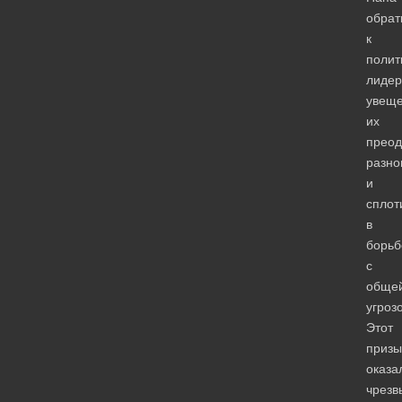
обрат
к
полит
лидер
увещ
их
преод
разно
и
сплот
в
борьб
с
обще
угроз
Этот
призы
оказа
чрезв