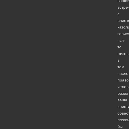
ваше
встре
с
влият
катол
завис
чья-
то
жизнь
в
том
числе
право
челов
разве
ваша
христ
совес
позво
бы