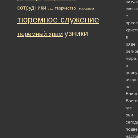
ситуа
сотрудники
творчество
связа
суд
терроризм
с
тюремное служение
пресл
христ
узники
тюремный храм
в
ряде
регио
мира,
в
перв
очере
на
Ближ
Восто
где
они
сегод
подве
наст