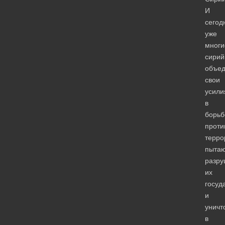
И
сегод
уже
многи
сири
объе
свои
усили
в
борьб
проти
терро
пыта
разру
их
госуд
и
уничт
в