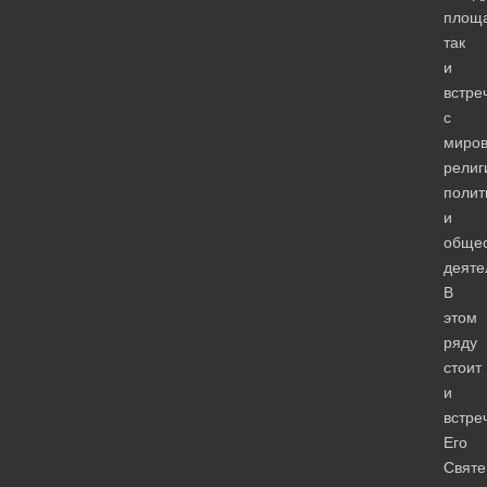
площа
так
и
встре
с
миро
религ
полит
и
обще
деяте
В
этом
ряду
стоит
и
встре
Его
Святе