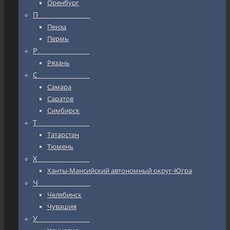
Оренбург
П_________________
Пенза
Пермь
Р_________________
Рязань
С_________________
Самара
Саратов
Симбирск
Т_________________
Татарстан
Тюмень
Х_________________
Ханты-Мансийский автономный округ-Югра
Ч_________________
Челябинск
Чувашия
У_________________