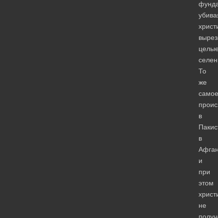
фунда
убива
христ
вырез
целы
селен
То
же
само
проис
в
Пакис
в
Афган
и
при
этом
христ
не
получ