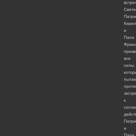
встре
Свят
Патри
Кирил
и
Папа
Франц
призв
все
силы,
котор
пытаю
проти
экстр
к
согла
дейст
Патри
и
Папа