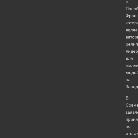
с
Папо
Франц
котор
являе
автор
религ
лиде
для
милл
люде
на
Запад
В
Совм
заявл
приня
по
итога