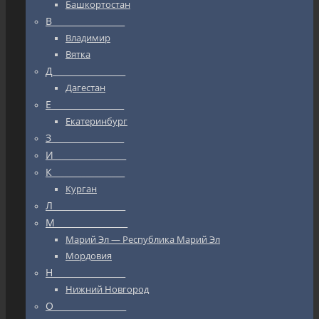
Башкортостан
В_________________
Владимир
Вятка
Д_________________
Дагестан
Е_________________
Екатеринбург
З_________________
И_________________
К_________________
Курган
Л_________________
М_________________
Марий Эл — Республика Марий Эл
Мордовия
Н_________________
Нижний Новгород
О_________________