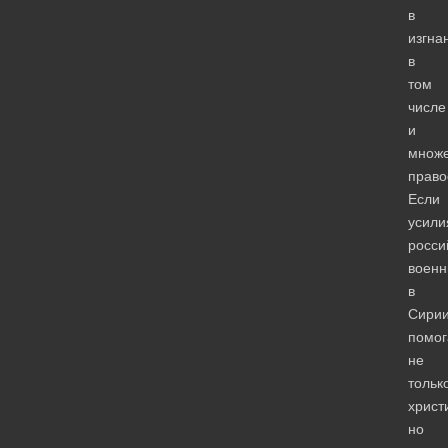
в
изгна
в
том
числе
и
множе
право
Если
усили
росси
военн
в
Сирии
помо
не
тольк
христ
но