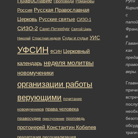
Православие
Руси
Романовы
Проповеди
Кирил
Русская Православная
Россия
с
Церковь
Русские святые
СИЗО-1
папой
СИЗО-2
Фран
Санкт-Петербург
Святой Царь
в
УИС
Суды и судьи
Николай
Страстная неделя
Гаван
УФСИН
как
Церковный
ФСИН
пред
неделя молитвы
календарь
право
веры.
новомученики
организации работы
Главн
причи
верующими
встре
почитание
послу
права человека
новомучеников
необх
правосудие
безот
проповедь
преступление
обсуд
протоиерей Константин Кобелев
траги
ресоциализация
реадаптация