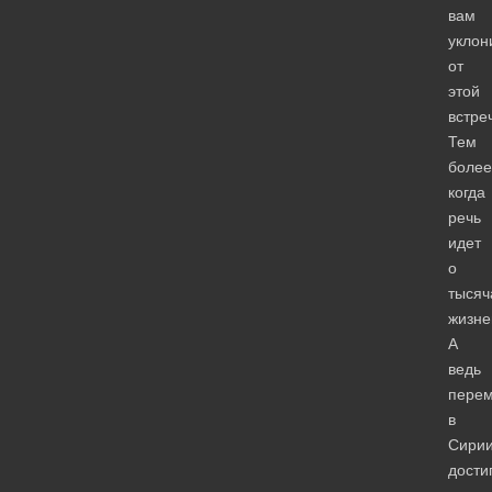
вам
уклон
от
этой
встре
Тем
более
когда
речь
идет
о
тысяч
жизне
А
ведь
пере
в
Сирии
дости