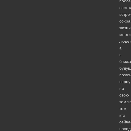
после
состо
встре
сохра
жизни
многи
людей
а
в
ближ
буду
позво
верну
на
свою
земл
тем,
кто
сейча
наход