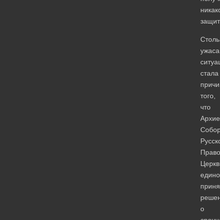
никак
защит
Столь
ужас
ситуа
стала
причи
того,
что
Архие
Собо
Русск
Право
Церкв
един
приня
реше
о
срочн