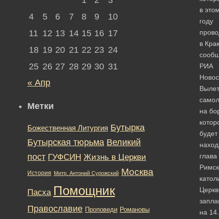
в это
4
5
6
7
8
9
10
году
11
12
13
14
15
16
17
прово
в Кра
18
19
20
21
22
23
24
сооб
25
26
27
28
29
30
31
РИА
Новос
« Апр
Выле
самол
Метки
на бо
котор
Бутырка
Божественная Литургия
будет
Бутырская тюрьма
Великий
наход
пост
ГУФСИН
глава
Жизнь в Церкви
Римск
Москва
История
Митр. Антоний Сурожский
катол
Помощник
Церкв
Пасха
запла
Православие
Романовы
Проповеди
на 14