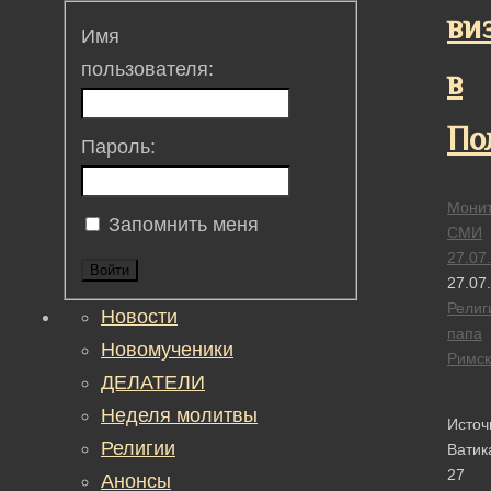
ви
Имя
пользователя:
в
По
Пароль:
Монит
Запомнить меня
СМИ
27.07
Войти
27.07
Религ
Новости
папа
Новомученики
Римск
ДЕЛАТЕЛИ
Неделя молитвы
Источ
Религии
Ватик
27
Анонсы