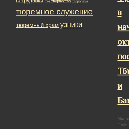
сотрудники
творчество
суд
терроризм
тюремное служение
в
узники
тюремный храм
на
ок
по
Тб
и
Ба
Монит
СМИ