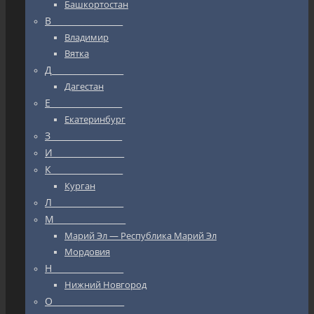
Башкортостан
В_________________
Владимир
Вятка
Д_________________
Дагестан
Е_________________
Екатеринбург
З_________________
И_________________
К_________________
Курган
Л_________________
М_________________
Марий Эл — Республика Марий Эл
Мордовия
Н_________________
Нижний Новгород
О_________________