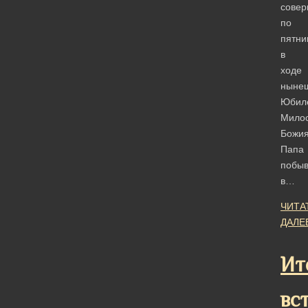
совер
по
пятни
в
ходе
ныне
Юбил
Мило
Божия
Папа
побы
в…
ЧИТА
ДАЛЕ
Ит
вс