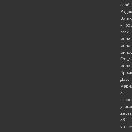
сооб
Ради
Ватик
«Про
всех
молит
молит
мило
Отцу,
молит
Пресв
Деве
Мари
о
вечно
упоко
жертв
об
утеше