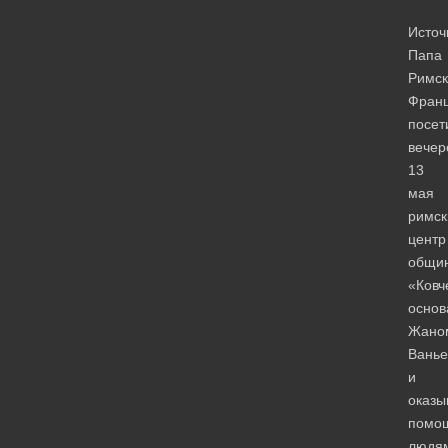
Источ
Папа
Римск
Франц
посет
вечер
13
мая
римск
центр
общи
«Ковч
основ
Жано
Ванье
и
оказ
помо
людя