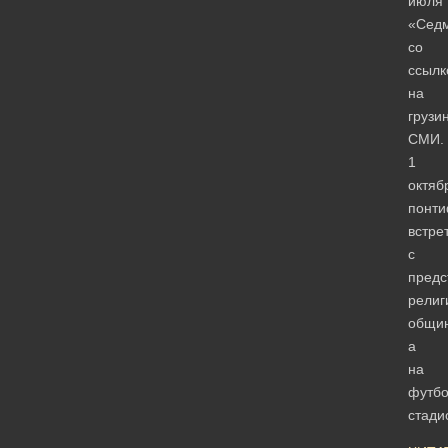
июля
«Седм
со
ссылк
на
грузи
СМИ.
1
октяб
понти
встре
с
предс
религ
общин
а
на
футб
стад