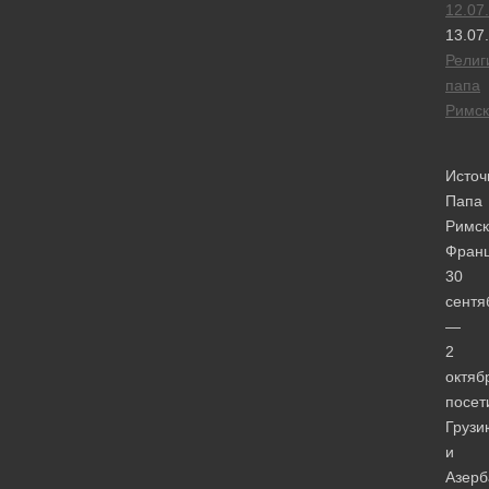
12.07
13.07
Религ
папа
Римск
Источ
Папа
Римск
Франц
30
сентя
—
2
октяб
посет
Грузи
и
Азерб