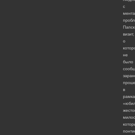
с
мент
пробл
Папск
визит,
о
котор
не
было
сооб
заран
прош
в
рамка
«юби
жесто
милос
котор
понти