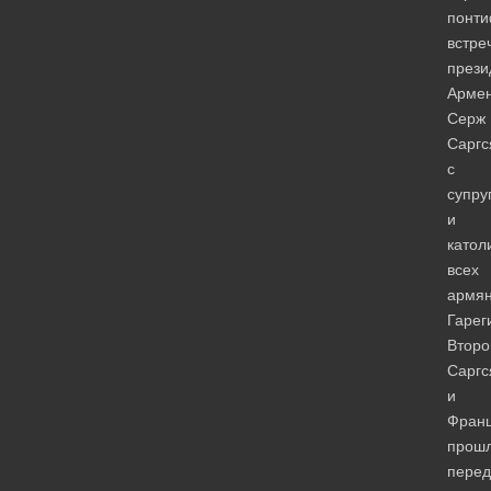
понти
встре
прези
Арме
Серж
Саргс
с
супру
и
катол
всех
армя
Гарег
Второ
Саргс
и
Франц
прош
перед