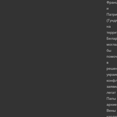
Франц
и
Патри
(Гунд
на
терри
Белар
могла
бы
помоч
в
реше
украи
конфл
заяви
легат
Папы
архие
Вены
карди