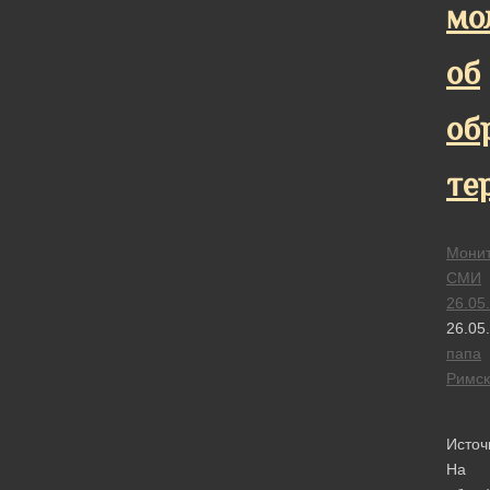
мо
об
об
те
Монит
СМИ
26.05
26.05
папа
Римск
Источ
На