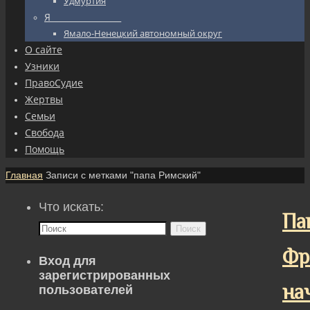
Удмуртия
Я_________________
Ямало-Ненецкий автономный округ
О сайте
Узники
ПравоСудие
Жертвы
Семьи
Свобода
Помощь
Главная
Записи с метками "папа Римский"
Что искать:
Па
Поиск
Фр
Вход для
зарегистрированных
на
пользователей