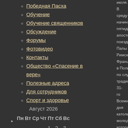
июля.
Победная Пасха
В
Обучение
среду
начин
Обучение священников
пятид
Обсуждение
апост
Форумы
поезд
Фотовидео
Папы
Римск
Контакты
Франц
Общество «Спасение в
в Пол
вере»
по сл
тради
Полезные адреса
31-
Для сотрудников
го
Спорт и здоровье
Всеми
дня
Август 2026
катол
Пн
Вт
Ср
Чт
Пт
Сб
Вс
молод
котор
1
2
3