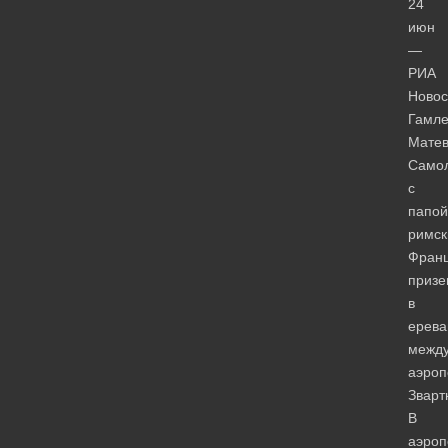
24
июн
—
РИА
Новос
Гамле
Матев
Само
с
папой
римс
Фран
призе
в
ерева
межд
аэроп
Зварт
В
аэроп