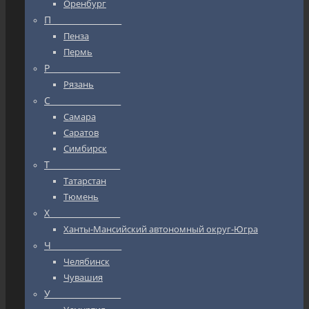
Оренбург
П_________________
Пенза
Пермь
Р_________________
Рязань
С_________________
Самара
Саратов
Симбирск
Т_________________
Татарстан
Тюмень
Х_________________
Ханты-Мансийский автономный округ-Югра
Ч_________________
Челябинск
Чувашия
У_________________