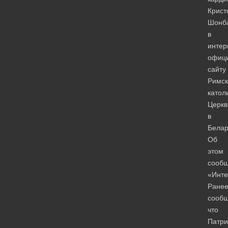
Крис
Шонб
в
интер
офиц
сайту
Римск
катол
Церкв
в
Белар
Об
этом
сооб
«Инте
Ране
сообщ
что
Патри