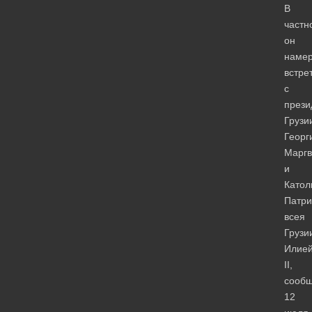
В
частн
он
наме
встре
с
прези
Грузи
Георг
Марг
и
Катол
Патр
всея
Грузи
Илие
II,
сооб
12