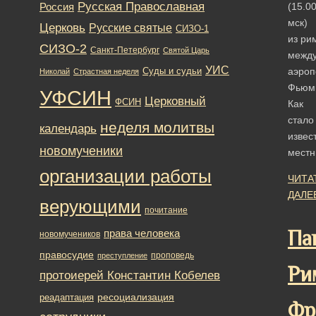
Русская Православная
Россия
(15.0
мск)
Церковь
Русские святые
СИЗО-1
из ри
СИЗО-2
Санкт-Петербург
Святой Царь
между
УИС
аэроп
Суды и судьи
Николай
Страстная неделя
Фьюм
УФСИН
Церковный
ФСИН
Как
стало
неделя молитвы
календарь
извес
новомученики
мест
организации работы
ЧИТА
ДАЛЕ
верующими
почитание
Па
права человека
новомучеников
правосудие
проповедь
преступление
Ри
протоиерей Константин Кобелев
ресоциализация
реадаптация
Фр