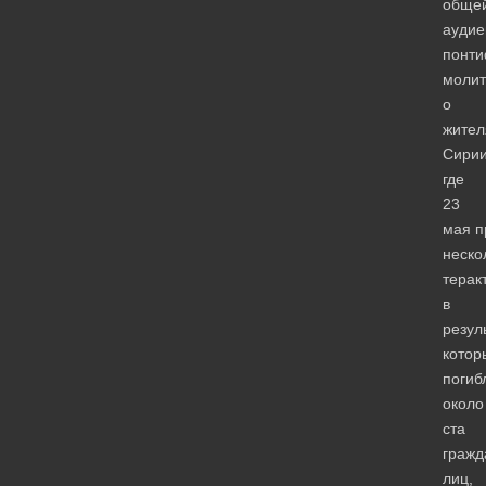
обще
аудие
понти
молит
о
жител
Сирии
где
23
мая п
неско
терак
в
резул
котор
погиб
около
ста
гражд
лиц,