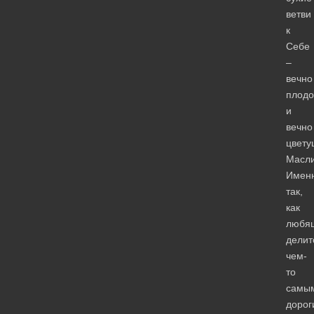
ветви
к
Себе
–
вечно
плод
и
вечно
цвету
Масл
Имен
так,
как
любя
делит
чем-
то
самы
дорог