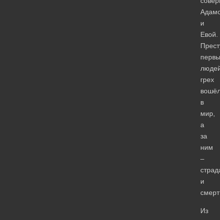
сове
Адам
и
Евой.
Прест
первы
люде
грех
вошё
в
мир,
а
за
ним
–
страд
и
смерт
Из