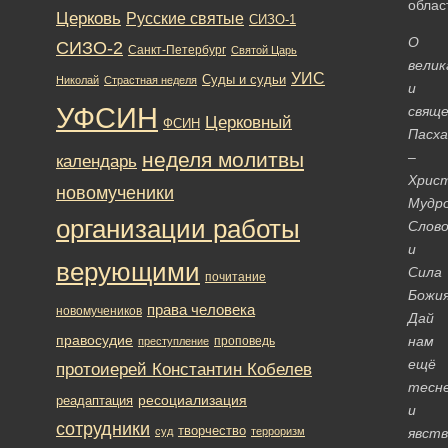
облас
Церковь
Русские святые
СИЗО-1
О
СИЗО-2
Санкт-Петербург
Святой Царь
велик
УИС
Суды и судьи
Николай
Страстная неделя
и
УФСИН
свящ
Церковный
ФСИН
Пасха
неделя молитвы
–
календарь
Христ
новомученики
Мудр
организации работы
Слов
и
верующими
Сила
почитание
Божия
права человека
новомучеников
Дай
правосудие
нам
проповедь
преступление
ещё
протоиерей Константин Кобелев
тесн
ресоциализация
реадаптация
и
сотрудники
творчество
суд
терроризм
явств