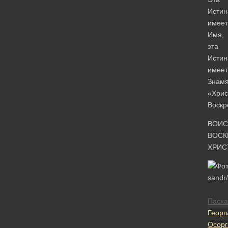
Истин
имеет
Имя,
эта
Истин
имеет
Знамя
«Хрис
Воскр
ВОИС
ВОСК
ХРИС
Пасха
Георг
Осорг