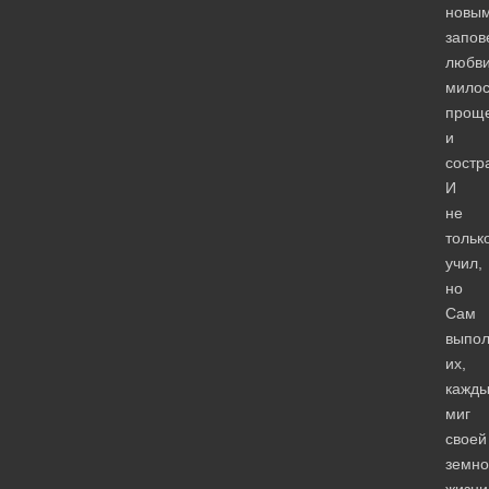
новы
запов
любви
милос
прощ
и
состр
И
не
тольк
учил,
но
Сам
выпо
их,
кажд
миг
своей
земно
жизни