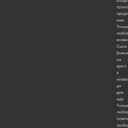
разде
прокл
предн
нам.
Тольк
любо
возве
Сына
Божье
на
крест
и
низве
до
дна
ада.
Тольк
любо
освет
гробн