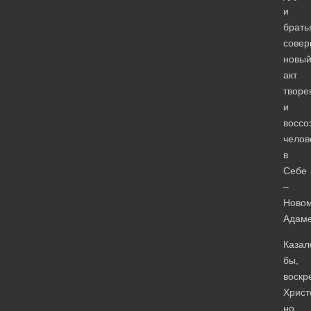
и
брать
сове
новы
акт
творе
и
воссо
челов
в
Себе
–
Ново
Адаме
Казал
бы,
воскр
Христ
но