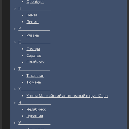
Оренбург
П_________________
Пенза
Пермь
Р_________________
Рязань
С_________________
Самара
Саратов
Симбирск
Т_________________
Татарстан
Тюмень
Х_________________
Ханты-Мансийский автономный округ-Югра
Ч_________________
Челябинск
Чувашия
У_________________