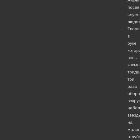
посв
служ
людя
Творе
в
руке
котор
весь
космо
тридц
три
раза
оберн
вокру
небо
звезд
на
мален
голуб