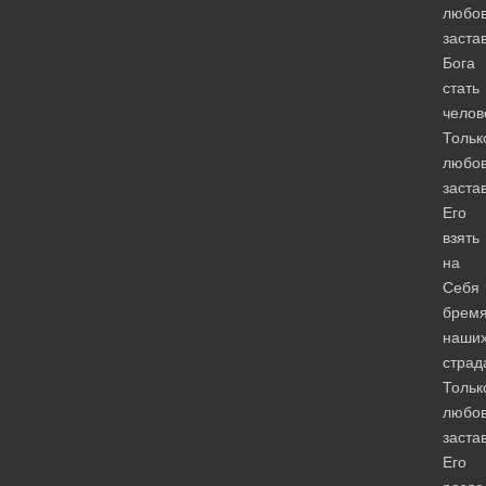
любо
заста
Бога
стать
челов
Тольк
любо
заста
Его
взять
на
Себя
брем
наши
страд
Тольк
любо
заста
Его