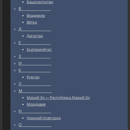
Башкортостан
В_________________
Владимир
Вятка
Д_________________
Дагестан
Е_________________
Екатеринбург
З_________________
И_________________
К_________________
Курган
Л_________________
М_________________
Марий Эл — Республика Марий Эл
Мордовия
Н_________________
Нижний Новгород
О_________________