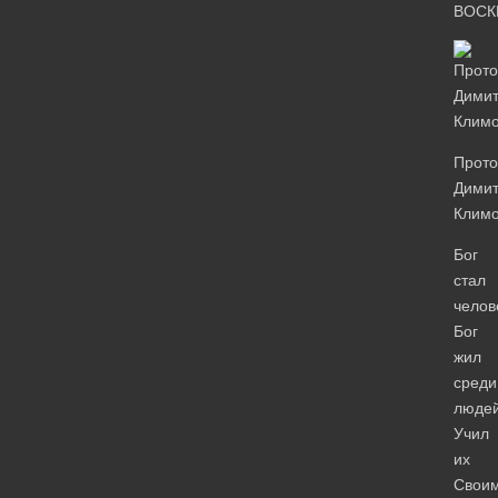
ВОСК
Прото
Дими
Клим
Бог
стал
челов
Бог
жил
среди
людей
Учил
их
Свои