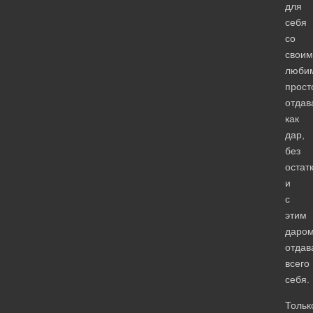
для
себя
со
своим
люби
прост
отдав
как
дар,
без
остатк
и
с
этим
даро
отдав
всего
себя.
Тольк