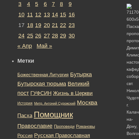
3
4
5
6
7
8
9
10
11
12
13
14
15
16
17
18
19
20
21
22
23
Пасха
пропо
24
25
26
27
28
29
30
прото
« Апр
Май »
Дими
Климо
Метки
насто
кафед
Бутырка
Божественная Литургия
собор
Бутырская тюрьма
Великий
свт.
Никол
пост
ГУФСИН
Жизнь в Церкви
Чудот
Москва
История
Митр. Антоний Сурожский
г.
Калач
Помощник
Пасха
на-
Православие
Дону,
Романовы
Проповеди
Волго
Русская Православная
Россия