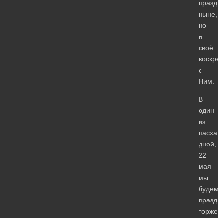
празд
ныне,
но
и
своё
воскр
с
Ним.
В
один
из
пасха
дней,
22
мая
мы
буде
празд
торже