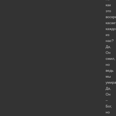
как
это
воскр
касае
каждо
из
нас?
Да,
Он
ожил,
но
ведь
мы
умира
Да,
Он
–
Бог,
но