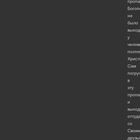
пропа
Богоп
не
было
выход
у
челов
поэто
Христ
Сам
погру
в
эту
пропа
и
выход
оттуд
со
Свои
друзь