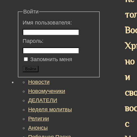
Войти
то
Имя пользователя:
Во
Пароль:
Хр
но
Запомнить меня
Войти
и
Новости
св
Новомученики
ДЕЛАТЕЛИ
во
Неделя молитвы
Религии
с
Анонсы
Победная Пасха