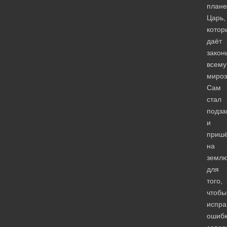
плане
Царь,
котор
даёт
закон
всему
мироз
Сам
стал
подза
и
приш
на
земл
для
того,
чтобы
испра
ошибк