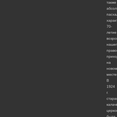
также
абсол
пасха
харак
70-
летие
возро
нашег
право
прихо
на
ново
месте
В
1924
г.
стара
калач
церко
была