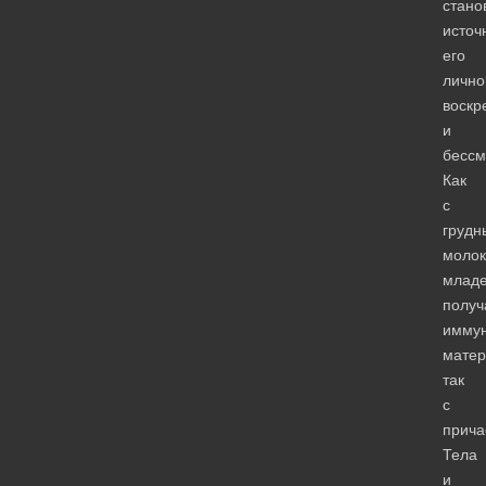
стано
источ
его
лично
воскр
и
бессм
Как
с
грудн
моло
млад
получ
иммун
матер
так
с
прича
Тела
и