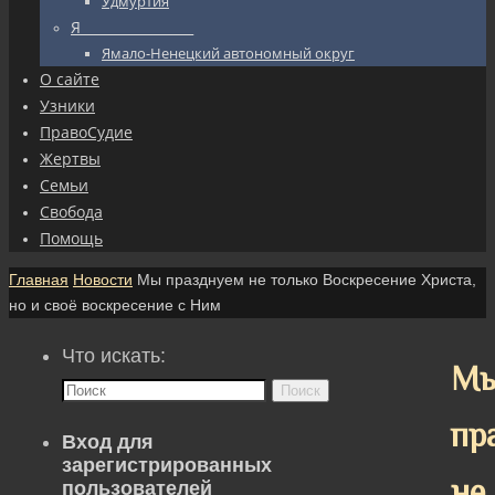
Удмуртия
Я_________________
Ямало-Ненецкий автономный округ
О сайте
Узники
ПравоСудие
Жертвы
Семьи
Свобода
Помощь
Главная
Новости
Мы празднуем не только Воскресение Христа,
но и своё воскресение с Ним
Что искать:
М
Поиск
пр
Вход для
зарегистрированных
не
пользователей