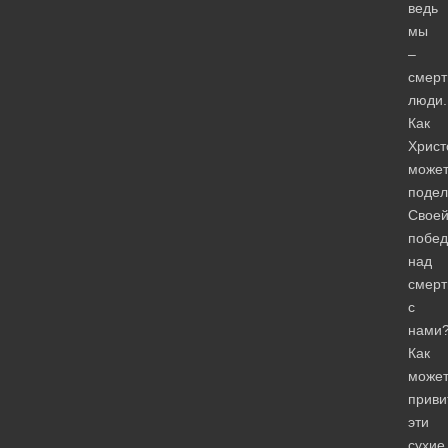
ведь
мы
–
смер
люди.
Как
Христ
може
подел
Свое
побед
над
смер
с
нами
Как
може
приви
эти
сухие