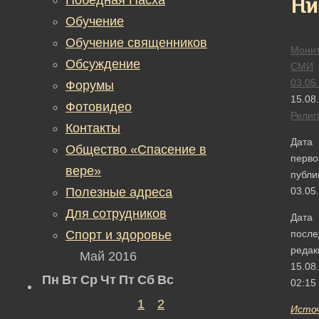
Ни
Обучение
Обучение священников
Монит
Обсуждение
СМИ
03.05
Форумы
15.08
Фотовидео
Религ
Контакты
Дата
Общество «Спасение в
перво
вере»
публи
Полезные адреса
03.05
Для сотрудников
Дата
Спорт и здоровье
после
редак
Май 2016
15.08
Пн
Вт
Ср
Чт
Пт
Сб
Вс
02:15
1
2
Исто