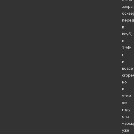
закры
оскве
перед
в
клуб,
в
1946
г.
и
вовсе
сгоре
но
в
этом
же
году
она
«воск
уже