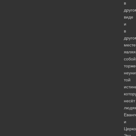
в
друго
виде
и
в
друго
месте
являя
собой
торже
неуни
той
истин
котор
несёт
людя
Еванг
и
Церко
Эта