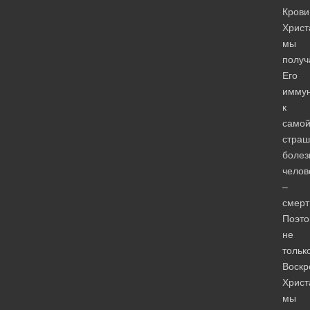
Крови
Христ
мы
получ
Его
иммун
к
само
страш
болез
челов
–
смерт
Поэто
не
тольк
Воскр
Христ
мы