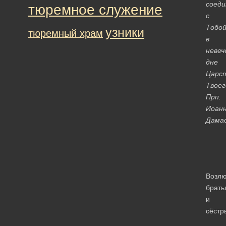
соеди
тюремное служение
с
Тобо
узники
тюремный храм
в
невеч
дне
Царс
Твоег
Прп.
Иоан
Дамас
Возл
брать
и
сёстр