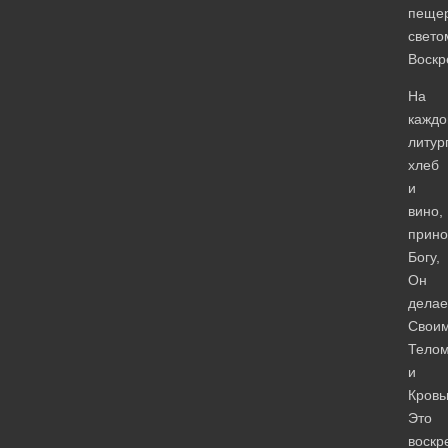
пеще
свето
Воскр
На
каждо
литур
хлеб
и
вино,
прин
Богу,
Он
делае
Свои
Тело
и
Кровь
Это
воскр