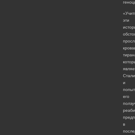
геноц
«Учит
эти
истор
обсто
просл
крова
тиран
котор
являе
Стали
и
попыт
его
ползу
реаби
пред
в
после