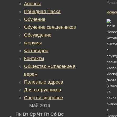
Религ
Анонсы
Победная Пасха
Исто
Обучение
Обучение священников
Новос
Обсуждение
катол
Форумы
высту
с
Фотовидео
осуж
Контакты
разм
Общество «Спасение в
изобр
вере»
Иоси
Джуга
Полезные адреса
(Стал
Для сотрудников
на
Спорт и здоровье
рекл
билбо
Май 2016
в
Пн
Вт
Ср
Чт
Пт
Сб
Вс
Новос