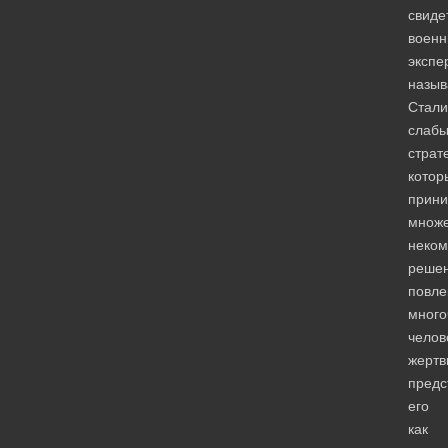
свиде
военн
экспе
назыв
Стали
слаб
страт
котор
прин
множе
неком
решен
повле
много
челов
жертв
предс
его
как