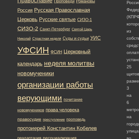
Православие
Романовы
Проповеди
Росси
Русская Православная
Феде
Россия
(КПРФ
Церковь
Русские святые
СИЗО-1
котор
СИЗО-2
Санкт-Петербург
Святой Царь
из
УИС
собст
Суды и судьи
Николай
Страстная неделя
средс
УФСИН
Церковный
ФСИН
оплат
устан
неделя молитвы
календарь
25
новомученики
щито
разм
организации работы
3
на
верующими
почитание
6
права человека
метро
новомучеников
на
правосудие
проповедь
преступление
город
протоиерей Константин Кобелев
улица
ресоциализация
реадаптация
во