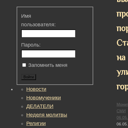
пр
Имя
пользователя:
по
Ст
Пароль:
на
Запомнить меня
ул
Войти
го
Новости
Новомученики
Монит
ДЕЛАТЕЛИ
СМИ
Неделя молитвы
06.05
Религии
06.05