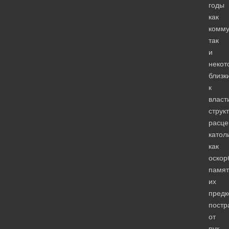
годы
как
комму
так
и
некот
близк
к
власт
струк
расце
катол
как
оскор
памят
их
предк
постр
от
рук