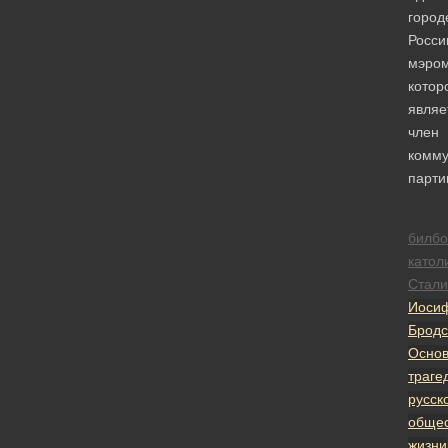
город
Росси
мэро
котор
являе
член
комму
парти
билб
катол
Стали
Иоси
Бродс
Осно
траге
русск
общес
жизни