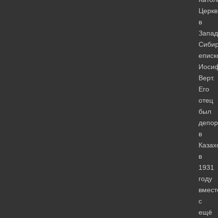
Церкв
в
Запад
Сиби
еписк
Иоси
Верт.
Его
отец
был
депор
в
Казах
в
1931
году
вмест
с
ещё