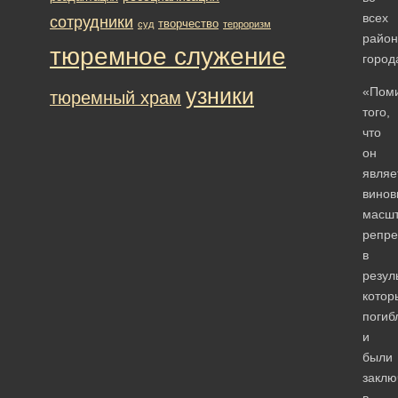
всех
сотрудники
творчество
суд
терроризм
район
тюремное служение
город
узники
«Пом
тюремный храм
того,
что
он
являе
винов
масш
репре
в
резул
котор
погиб
и
были
заклю
в