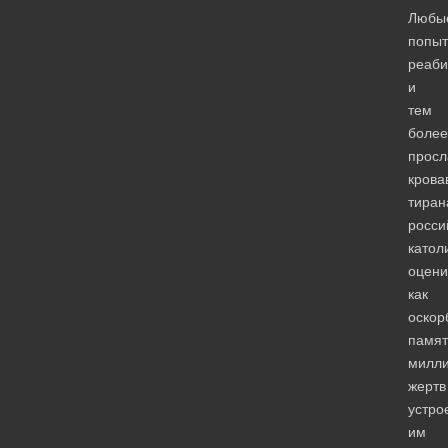
Любы
попыт
реаби
и
тем
более
просл
крова
тиран
росси
катол
оцени
как
оскор
памят
милл
жертв
устро
им