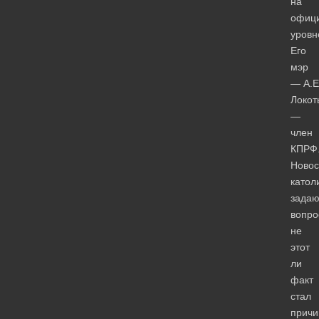
на
офиц
уровн
Его
мэр
— А.Е
Локот
—
член
КПРФ
Новос
катол
задаю
вопро
не
этот
ли
факт
стал
причи