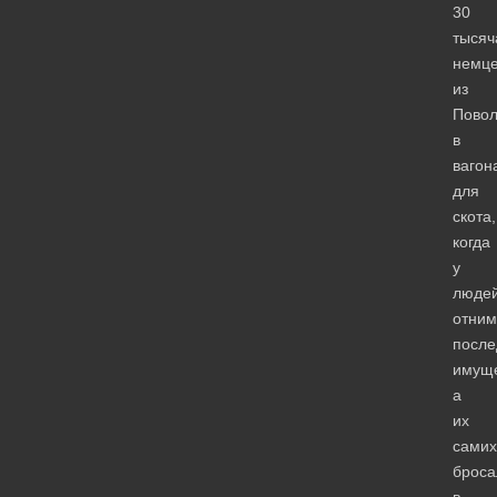
30
тысяч
немц
из
Пово
в
вагон
для
скота,
когда
у
люде
отним
после
имуще
а
их
самих
броса
в