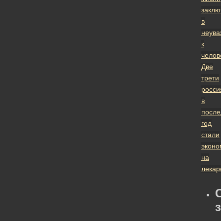
заклю
в
неува
к
челов
Две
трети
росси
в
после
год
стали
эконо
на
лекар