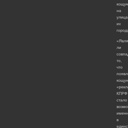
кощун
на
улица
их
город
«Явля
ли
совпа
то,
что
появл
кощун
«рекл
КПРФ
стало
возмо
имен
в
единс