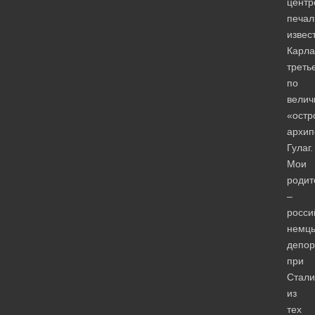
центр
печал
извес
Карла
треть
по
велич
«остр
архип
Гулаг.
Мои
родит
–
росси
немцы
депор
при
Стали
из
тех