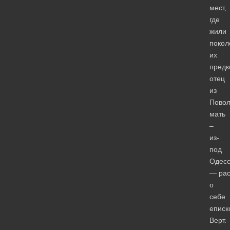
мест,
где
жили
покол
их
предк
отец
из
Повол
мать
–
из-
под
Одесс
— рас
о
себе
еписк
Верт.