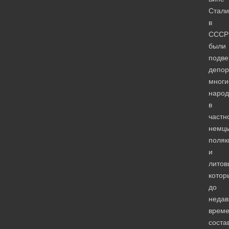
Стали
в
СССР
были
подве
депор
многи
народ
в
частн
немцы
поляк
и
литов
котор
до
недав
врем
соста