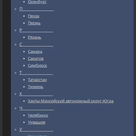
Оренбург
П_________________
Пенза
Пермь
Р_________________
Рязань
С_________________
Самара
Саратов
Симбирск
Т_________________
Татарстан
Тюмень
Х_________________
Ханты-Мансийский автономный округ-Югра
Ч_________________
Челябинск
Чувашия
У_________________