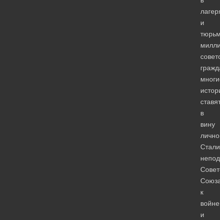
лагер
и
тюрь
милл
совет
гражд
многи
истор
ставя
в
вину
лично
Стали
непод
Совет
Союз
к
войне
и