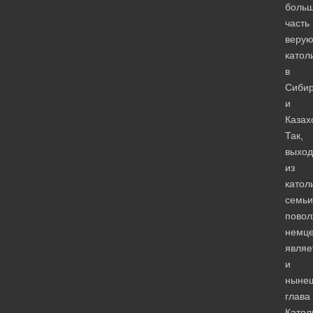
боль
часть
веру
катол
в
Сиби
и
Казах
Так,
выхо
из
катол
семьи
повол
немц
являе
и
ныне
глава
Катол