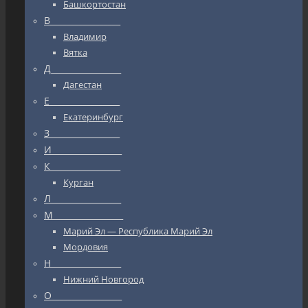
Башкортостан
В_________________
Владимир
Вятка
Д_________________
Дагестан
Е_________________
Екатеринбург
З_________________
И_________________
К_________________
Курган
Л_________________
М_________________
Марий Эл — Республика Марий Эл
Мордовия
Н_________________
Нижний Новгород
О_________________