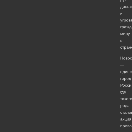
дикта
и
угроз
гражд
миру
в
стран
Новос
—
единс
город
Росси
где
таког
рода
стали
акция
прово