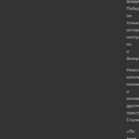
вождя
Побе
не
тольк
истор
неспр
но
и
безнр
Новос
катол
напо
и
множе
други
прест
Стали
«По
вине