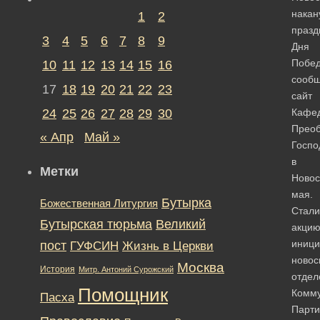
накан
1
2
празд
3
4
5
6
7
8
9
Дня
Побед
10
11
12
13
14
15
16
сооб
17
18
19
20
21
22
23
сайт
24
25
26
27
28
29
30
Кафед
Прео
« Апр
Май »
Госпо
в
Метки
Новос
мая.
Бутырка
Божественная Литургия
Стали
Бутырская тюрьма
Великий
акци
иници
пост
ГУФСИН
Жизнь в Церкви
новос
Москва
История
Митр. Антоний Сурожский
отдел
Помощник
Комму
Пасха
Парти