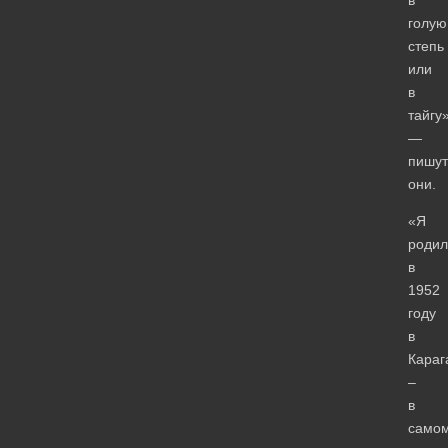
голую
степь
или
в
тайгу»
—
пишут
они.
«Я
родил
в
1952
году
в
Караг
–
в
само