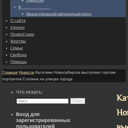
Удмуртия
Я_________________
Ямало-Ненецкий автономный округ
О сайте
Узники
ПравоСудие
Жертвы
Семьи
Свобода
Помощь
Главная
Новости
Католики Новосибирска выступают против
портретов Сталина на улицах города
Что искать:
Ка
Поиск
Но
Вход для
зарегистрированных
вы
пользователей