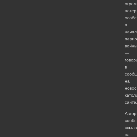
огро
потер
особе
в
начал
перио
войны
—
говор
в
сооб
на
новос
катол
сайте
Автор
сообщ
ссыла
на