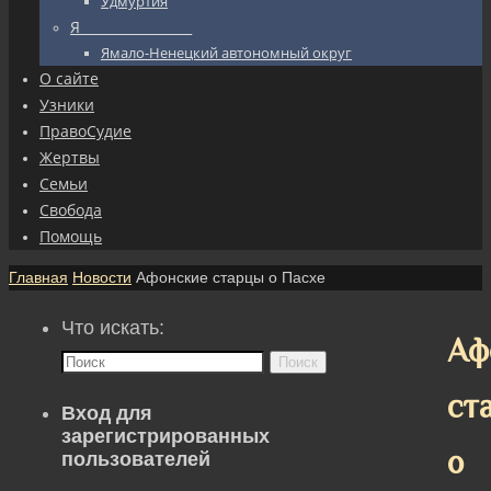
Удмуртия
Я_________________
Ямало-Ненецкий автономный округ
О сайте
Узники
ПравоСудие
Жертвы
Семьи
Свобода
Помощь
Главная
Новости
Афонские старцы о Пасхе
Что искать:
Аф
Поиск
ст
Вход для
зарегистрированных
о
пользователей