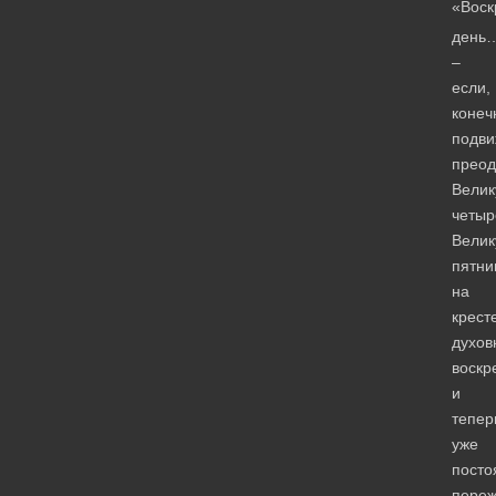
«Воск
день
–
если,
конеч
подви
преод
Вели
четыр
Вели
пятни
на
крест
духов
воскр
и
тепер
уже
посто
пере