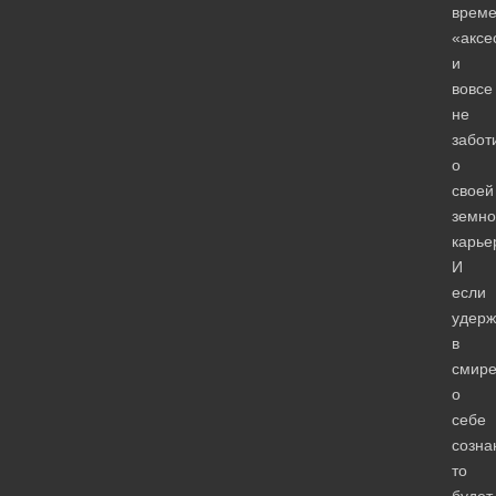
врем
«аксе
и
вовсе
не
забот
о
своей
земно
карье
И
если
удерж
в
смир
о
себе
созна
то
будет