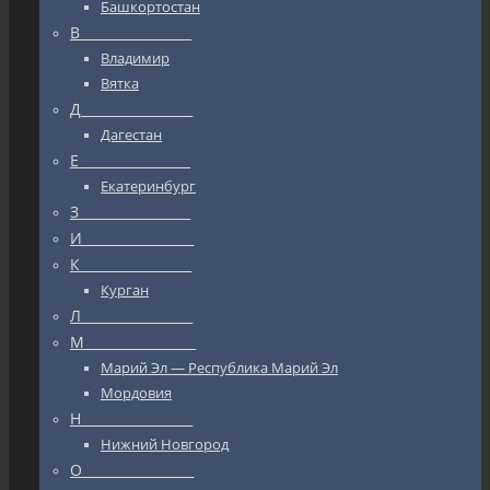
Башкортостан
В_________________
Владимир
Вятка
Д_________________
Дагестан
Е_________________
Екатеринбург
З_________________
И_________________
К_________________
Курган
Л_________________
М_________________
Марий Эл — Республика Марий Эл
Мордовия
Н_________________
Нижний Новгород
О_________________