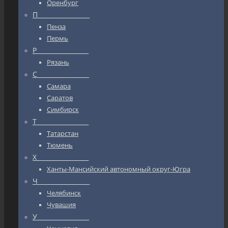
Оренбург
П_________________
Пенза
Пермь
Р_________________
Рязань
С_________________
Самара
Саратов
Симбирск
Т_________________
Татарстан
Тюмень
Х_________________
Ханты-Мансийский автономный округ-Югра
Ч_________________
Челябинск
Чувашия
У_________________