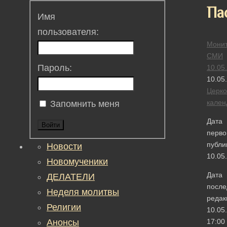
Па
Имя
пользователя:
Монит
СМИ
Пароль:
10.05
10.05
Церк
кален
Запомнить меня
Дата
Войти
перво
публи
Новости
10.05
Новомученики
Дата
ДЕЛАТЕЛИ
после
Неделя молитвы
редак
Религии
10.05
Анонсы
17:00