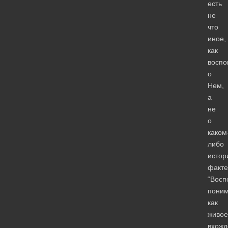
есть
не
что
иное,
как
воспо
о
Нем,
а
не
о
каком
либо
истор
факте
“Восп
пони
как
живое
вхожд