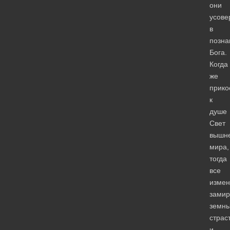
они
усове
в
позна
Бога.
Когда
же
прико
к
душе
Свет
вышн
мира,
тогда
все
измен
зами
земн
страс
и