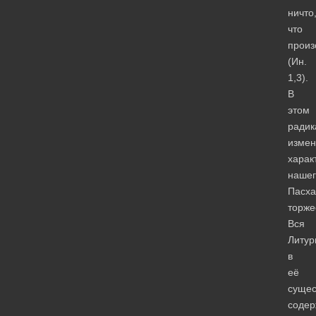
ничто
что
произ
(Ин.
1,3).
В
этом
радик
измен
харак
нашег
Пасха
торже
Вся
Литур
в
её
сущес
содер