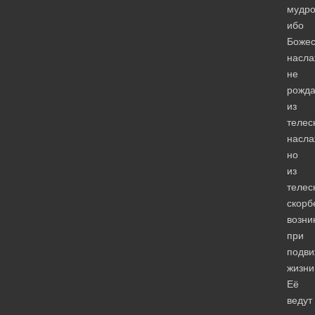
мудро
ибо
Божес
насла
не
рожд
из
телес
насла
но
из
телес
скорб
возн
при
подви
жизни
Её
ведут