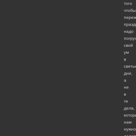
того
чтобы
переж
празд
надо
погру
свой
ум
в
святы
дни,
а
не
в
те
дела,
котор
нам
нужно