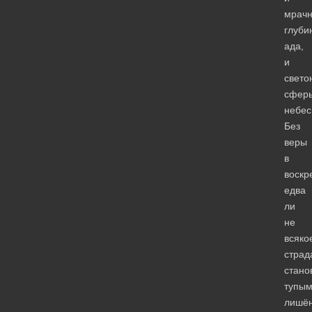
мрач
глуби
ада,
и
свето
сфер
небес
Без
веры
в
воскр
едва
ли
не
всяко
страд
стано
тупым
лишё