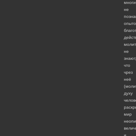
многи
не
позна
опыт
благо
дейст
молит
не
знают
что
чрез
неё
(моли
духу
челов
раскр
мир
неопи
велич
и