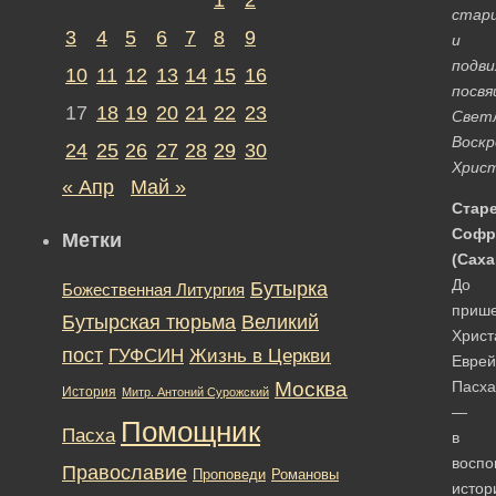
стар
3
4
5
6
7
8
9
и
подви
10
11
12
13
14
15
16
посв
17
18
19
20
21
22
23
Свет
Воск
24
25
26
27
28
29
30
Христ
« Апр
Май »
Стар
Софр
Метки
(Саха
До
Бутырка
Божественная Литургия
прише
Бутырская тюрьма
Великий
Христ
пост
ГУФСИН
Жизнь в Церкви
Еврей
Москва
Пасха
История
Митр. Антоний Сурожский
—
Помощник
Пасха
в
воспо
Православие
Романовы
Проповеди
истор