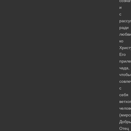
созна
и
с
рассу
ради
любв
ко
Христ
Его
прил
чада,
чтобы
совле
с
себя
ветхо
челов
(мирс
Добр
Отец