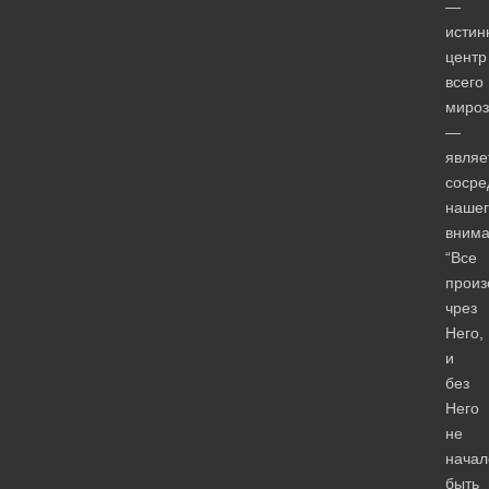
—
истин
центр
всего
мироз
—
являе
сосре
нашег
внима
“Все
прои
чрез
Него,
и
без
Него
не
начал
быть