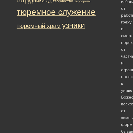
сотрудники
творчество
избав
суд
терроризм
от
тюремное служение
рабст
греху
узники
тюремный храм
и
смерт
перех
от
частн
и
огран
поло
к
униве
Божес
восхо
от
земн
форм
быва