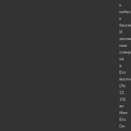
к
небес
к
бессм
И
запов
нам
совер
её
в
Его
воспо
(Лк.
22,
19),
во
Имя
Его.
Он