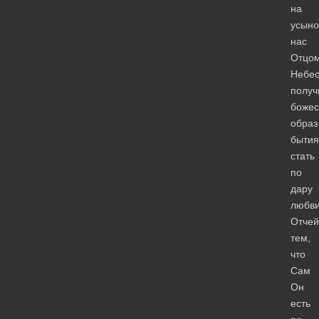
на
усыно
нас
Отцо
Небе
получ
божес
образ
бытия
стать
по
дару
любв
Отчей
тем,
что
Сам
Он
есть