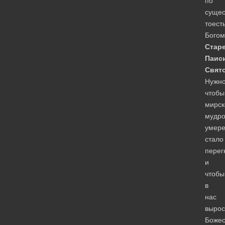
по
сущес
тоест
Богом
Стар
Паис
Свят
Нужно
чтобы
мирск
мудро
умере
стало
перег
и
чтобы
в
нас
вырос
Божес