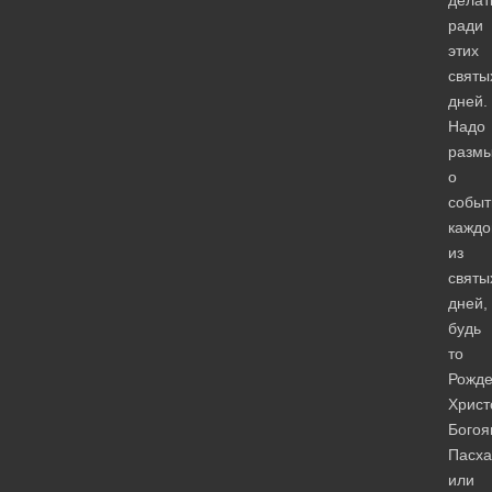
делат
ради
этих
святы
дней.
Надо
разм
о
событ
каждо
из
святы
дней,
будь
то
Рожде
Христ
Богоя
Пасха
или