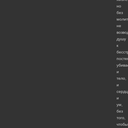
но
без
моли
не
возво
душу
к
бесст
посте
убива
и
тело,
и
сердц
и
ум,
без
того,
чтобы