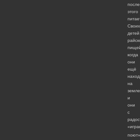
после
этого
питае
Своих
детей
райск
пищей
когда
они
ещё
наход
на
земле
и
они
с
радос
«игр
поют