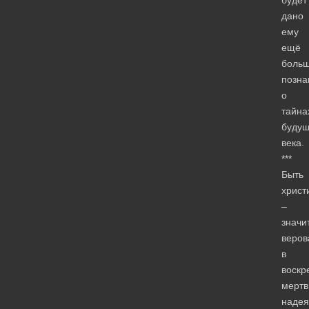
дано
ему
ещё
боль
позна
о
тайна
будущ
века.
***
Быть
христ
–
значи
веров
в
воскр
мертв
надея