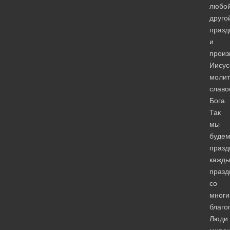
любо
друго
празд
и
произ
Иисус
молит
славо
Бога.
Так
мы
буде
празд
кажд
празд
со
мног
благо
Люди