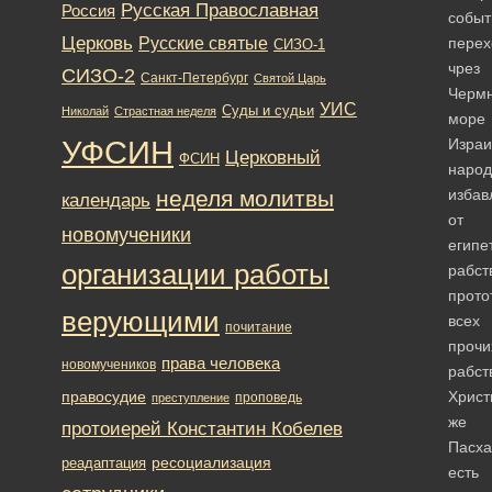
Русская Православная
Россия
событ
Церковь
Русские святые
перех
СИЗО-1
чрез
СИЗО-2
Санкт-Петербург
Святой Царь
Черм
УИС
Суды и судьи
Николай
Страстная неделя
море
УФСИН
Израи
Церковный
ФСИН
народ
неделя молитвы
избав
календарь
от
новомученики
египе
организации работы
рабст
прото
верующими
всех
почитание
прочи
права человека
новомучеников
рабст
правосудие
Христ
проповедь
преступление
же
протоиерей Константин Кобелев
Пасха
ресоциализация
реадаптация
есть