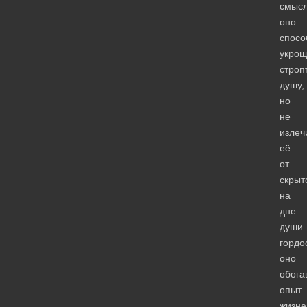
смысл
оно
спосо
укрощ
строп
душу,
но
не
излеч
её
от
скрыт
на
дне
души
гордо
оно
обога
опыт
жизне