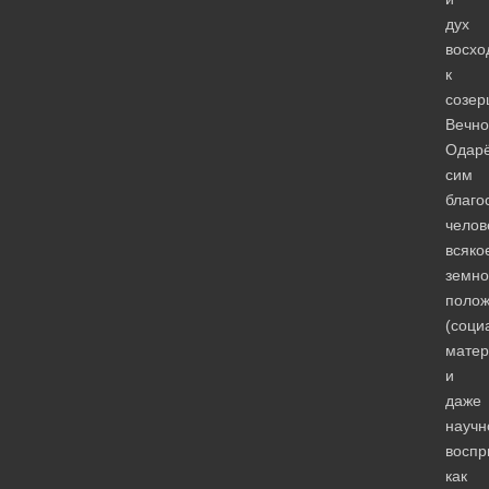
дух
восхо
к
созер
Вечно
Одар
сим
благо
челов
всяко
земно
поло
(соци
матер
и
даже
научн
воспр
как