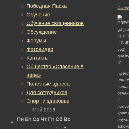
Победная Пасха
Исто
Обучение
Обучение священников
Обсуждение
Форумы
Фотовидео
Контакты
Общество «Спасение в
Пред
вере»
наши
Полезные адреса
чита
Для сотрудников
озна
с
Спорт и здоровье
подбо
Май 2016
крат
Пн
Вт
Ср
Чт
Пт
Сб
Вс
поуче
афон
1
2