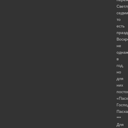
Свет
седми
то
есть
празд
Воскр
не
одна
в
год,
но
для
них
посто
«Пасх
Госпо
Пасха
***
Для