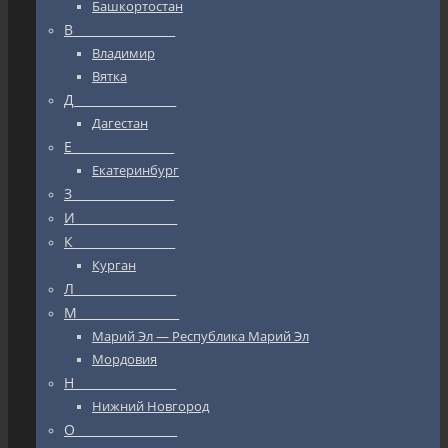
Башкортостан
В_________________
Владимир
Вятка
Д_________________
Дагестан
Е_________________
Екатеринбург
З_________________
И_________________
К_________________
Курган
Л_________________
М_________________
Марий Эл — Республика Марий Эл
Мордовия
Н_________________
Нижний Новгород
О_________________