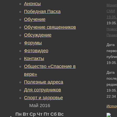
Анонсы
Монит
Победная Пасха
СМИ
19.05
Обучение
19.05
Обучение священников
Новос
Обсуждение
Прав
Форумы
Дата
Фотовидео
перво
публи
Контакты
19.05
Общество «Спасение в
Дата
вере»
после
Полезные адреса
редак
Для сотрудников
19.05
22:34
Спорт и здоровье
Май 2016
Исто
Пн
Вт
Ср
Чт
Пт
Сб
Вс