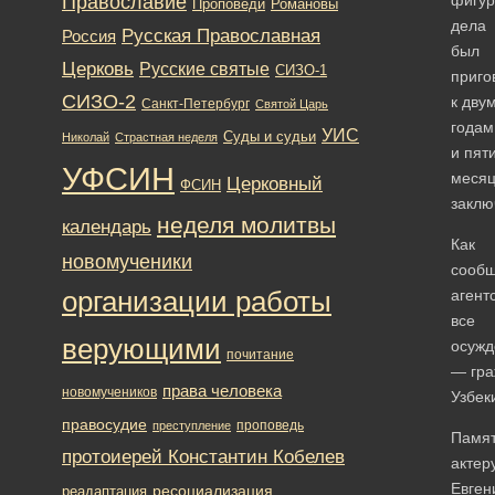
Православие
Романовы
Проповеди
дела
Русская Православная
Россия
был
Церковь
Русские святые
СИЗО-1
приго
СИЗО-2
к дву
Санкт-Петербург
Святой Царь
годам
УИС
Суды и судьи
Николай
Страстная неделя
и пят
УФСИН
меся
Церковный
ФСИН
заклю
неделя молитвы
календарь
Как
новомученики
сооб
организации работы
агент
все
верующими
осуж
почитание
— гра
права человека
новомучеников
Узбек
правосудие
проповедь
преступление
Памят
протоиерей Константин Кобелев
актер
Евген
ресоциализация
реадаптация