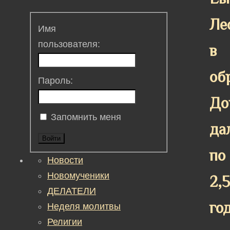
Ле
Имя
пользователя:
в
об
Пароль:
До
Запомнить меня
да
Войти
по
Новости
Новомученики
2,5
ДЕЛАТЕЛИ
го
Неделя молитвы
Религии