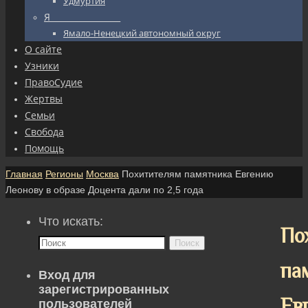
Удмуртия
Я_________________
Ямало-Ненецкий автономный округ
О сайте
Узники
ПравоСудие
Жертвы
Семьи
Свобода
Помощь
Главная
Регионы
Москва
Похитителям памятника Евгению
Леонову в образе Доцента дали по 2,5 года
Что искать:
По
Поиск
па
Вход для
зарегистрированных
Ев
пользователей