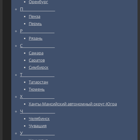
Оренбург
П_________________
Пенза
Пермь
Р_________________
Рязань
С_________________
Самара
Саратов
Симбирск
Т_________________
Татарстан
Тюмень
Х_________________
Ханты-Мансийский автономный округ-Югра
Ч_________________
Челябинск
Чувашия
У_________________