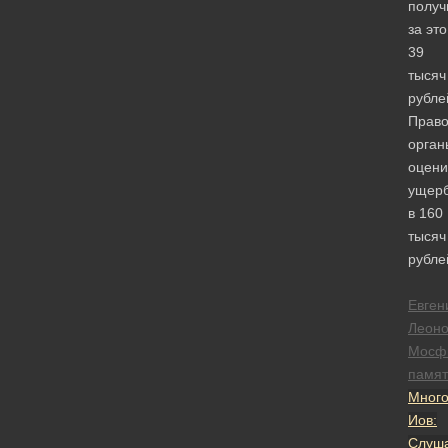
получ
за это
39
тысяч
рубле
Право
орган
оцени
ущер
в 160
тысяч
рубле
Евген
Леоно
Мосф
памят
Много
Иов:
Слуш