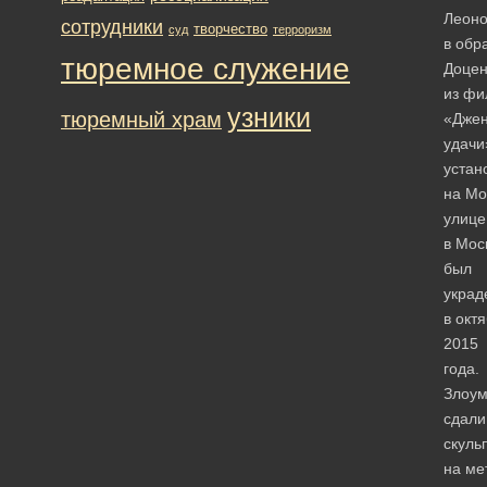
Леоно
сотрудники
творчество
суд
терроризм
в обр
тюремное служение
Доцен
из фи
узники
тюремный храм
«Дже
удачи
устан
на Мо
улице
в Мос
был
украд
в окт
2015
года.
Злоу
сдали
скуль
на ме