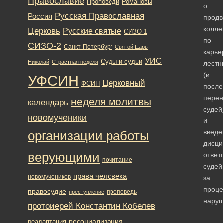
Православие
Романовы
Проповеди
о
Русская Православная
Россия
продв
колле
Церковь
Русские святые
СИЗО-1
по
СИЗО-2
Санкт-Петербург
Святой Царь
карье
УИС
Суды и судьи
Николай
Страстная неделя
лестн
(и
УФСИН
Церковный
ФСИН
посл
перен
неделя молитвы
календарь
судей
новомученики
и
введе
организации работы
дисци
верующими
ответ
почитание
судей
права человека
новомучеников
за
проце
правосудие
проповедь
преступление
нару
протоиерей Константин Кобелев
–
ресоциализация
реадаптация