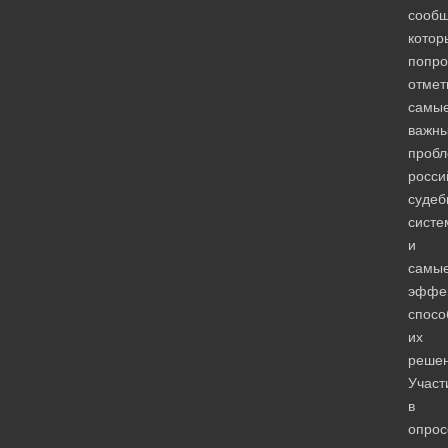
сообщ
котор
попро
отмет
самы
важн
проб
росси
судеб
систе
и
самы
эффе
спосо
их
решен
Участ
в
опрос