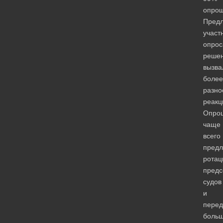
опрош
Пред
участ
опрос
реше
вызва
более
разно
реакц
Опро
чаще
всего
предл
рота
предс
судов
и
перед
боль