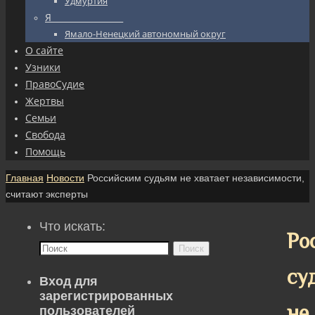
Удмуртия
Я_________________
Ямало-Ненецкий автономный округ
О сайте
Узники
ПравоСудие
Жертвы
Семьи
Свобода
Помощь
Главная
Новости
Российским судьям не хватает независимости,
считают эксперты
Что искать:
Ро
Поиск
су
Вход для
зарегистрированных
не
пользователей