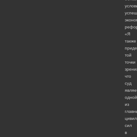
услов
успе
эконо
рефо
«Я
также
прид
той
точки
зрени
что
суд
являе
одной
из
главн
циви
сил
в