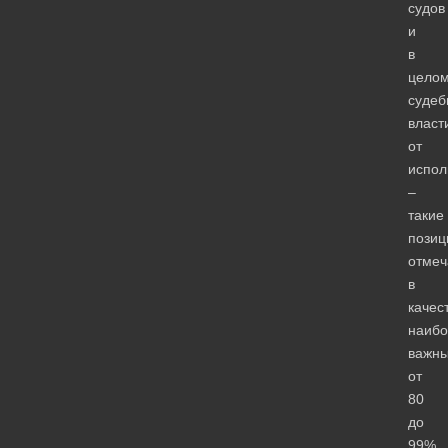
судов
и
в
цело
судеб
власт
от
испол
–
такие
позиц
отмеч
в
качес
наибо
важн
от
80
до
99%