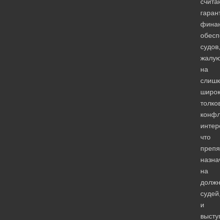
счита
гаран
финан
обесп
судов
жалую
на
слиш
широ
толко
конфл
интер
что
препя
назна
на
должн
судей
и
высту