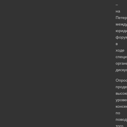
–
на
Петер
межд
юрид
фору
в
ходе
специ
орган
диску
Опро
проде
высок
урове
консе
по
повод
того,