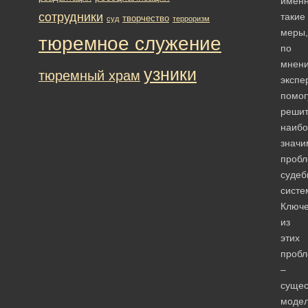
имен
сотрудники
такие
творчество
суд
терроризм
меры,
тюремное служение
по
мнен
узники
тюремный храм
экспе
помог
решит
наибо
знач
проб
судеб
систе
Ключ
из
этих
проб
–
суще
моде