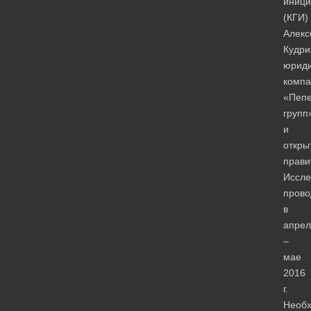
иници
(КГИ)
Алекс
Кудри
юриди
компа
«Пеп
групп
и
откры
прави
Иссле
прово
в
апрел
–
мае
2016
г.
Необх