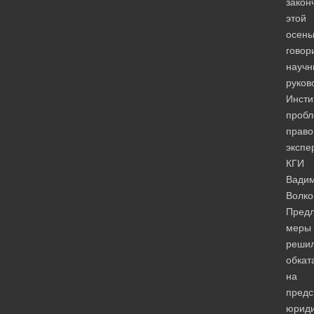
закон
этой
осень
говор
научн
руков
Инсти
проб
право
экспе
КГИ
Вади
Волко
Пред
меры
реши
обкат
на
предс
юриди