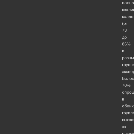
полн
квал
колле
(от
73
до
86%
в
разны
групп
экспе
Боле
70%
опро
в
обеих
групп
выска
за
расш