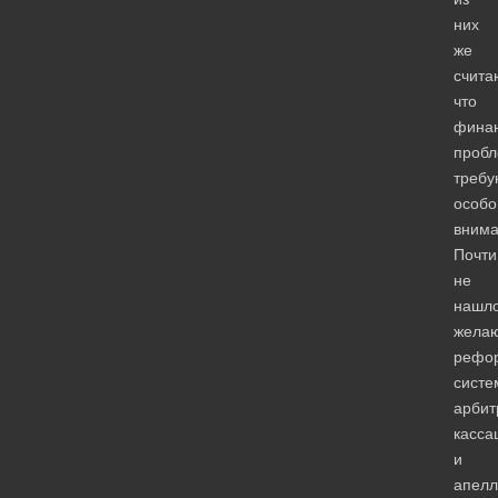
них
же
счита
что
фина
проб
требу
особо
внима
Почти
не
нашл
жела
рефо
систе
арбит
касса
и
апелл