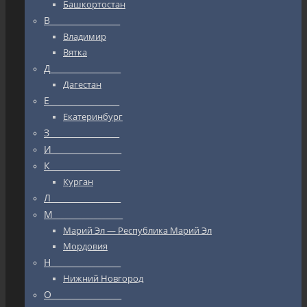
Башкортостан
В_________________
Владимир
Вятка
Д_________________
Дагестан
Е_________________
Екатеринбург
З_________________
И_________________
К_________________
Курган
Л_________________
М_________________
Марий Эл — Республика Марий Эл
Мордовия
Н_________________
Нижний Новгород
О_________________