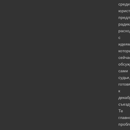
среди
юрист
пред
радик
расхо
с
идеям
котор
сейча
обсуж
сами
судьи
готов
к
декаб
съезд
Те
главн
проб