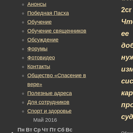
Анонсы
Победная Пасха
Чт
Обучение
Обучение священников
ее
Обсуждение
до
Форумы
ну
Фотовидео
Контакты
из
Общество «Спасение в
си
вере»
ка
Полезные адреса
Для сотрудников
пр
Спорт и здоровье
су
Май 2016
Пн
Вт
Ср
Чт
Пт
Сб
Вс
Обяза