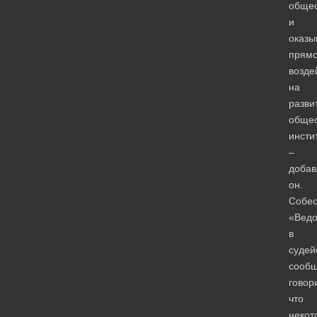
общес
и
оказы
прям
возде
на
разви
обще
инсти
–
добав
он.
Собес
«Ведо
в
судей
сообщ
говори
что
некот