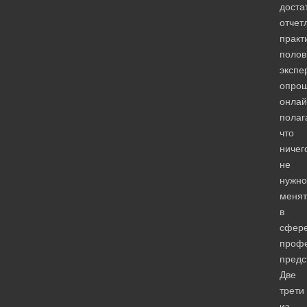
доста
отчет
практ
полов
экспе
опро
онлай
полаг
что
ничег
не
нужно
менят
в
сфер
профе
предс
Две
трети
из