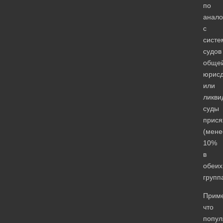
по
анало
с
систе
судов
обще
юрисд
или
ликви
суды
прис
(мене
10%
в
обеих
группа
Приме
что
попу