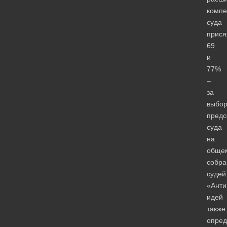
компе
суда
прися
69
и
77%
–
за
выбо
предс
суда
на
обще
собра
судей
«Анти
идей
также
опред