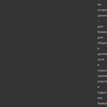
ее
потре
ценно
–
для
бизне
для
общес
в
целом
хотя
в
опрос
прин
участ
и
судьи
как
бывши