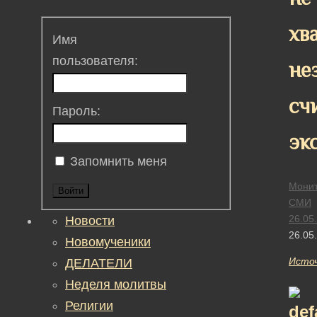
хв
Имя
пользователя:
не
сч
Пароль:
эк
Запомнить меня
Монит
Войти
СМИ
26.05
Новости
26.05
Новомученики
Исто
ДЕЛАТЕЛИ
Неделя молитвы
Религии