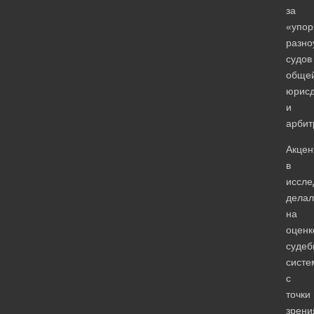
за
«упор
разно
судов
обще
юрисд
и
арбит
Акцен
в
иссле
делал
на
оценк
судеб
систе
с
точки
зрени