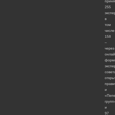
приня
255
экспе
в
том
числе
158
–
через
онлай
форм
экспе
совет
откры
прави
и
«Пеп
групп
и
97