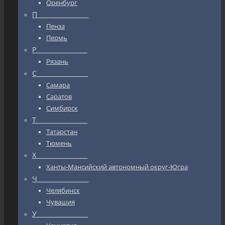
Оренбург
П_________________
Пенза
Пермь
Р_________________
Рязань
С_________________
Самара
Саратов
Симбирск
Т_________________
Татарстан
Тюмень
Х_________________
Ханты-Мансийский автономный округ-Югра
Ч_________________
Челябинск
Чувашия
У_________________