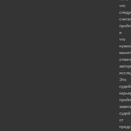
что
следу
счита
проб
и
что
нужно
менят
отмеч
автор
иссле
Это
судей
карье
проб
завис
судей
от
предс