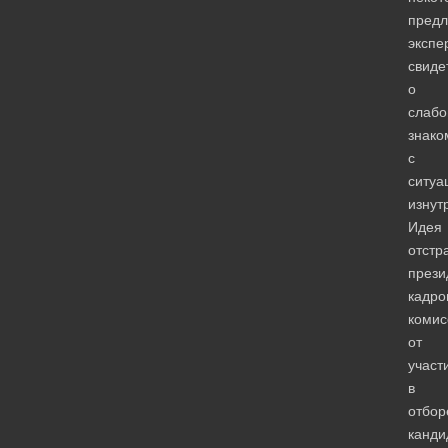
пред
экспе
свиде
о
слаб
знако
с
ситуа
изнут
Идея
отстр
прези
кадро
коми
от
участ
в
отбор
канди