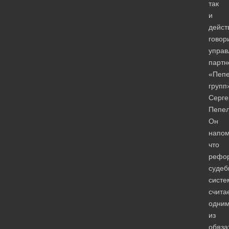
так
и
дейст
говор
упра
партн
«Пеп
групп
Серге
Пепел
Он
напом
что
рефо
судеб
систе
счита
одни
из
обяза