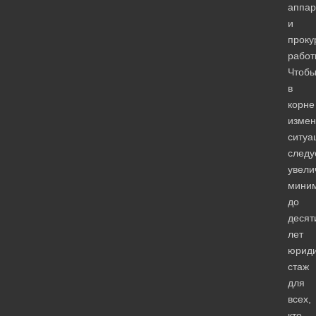
аппар
и
проку
работ
Чтоб
в
корне
измен
ситуа
следу
увели
мини
до
десят
лет
юриди
стаж
для
всех,
кто