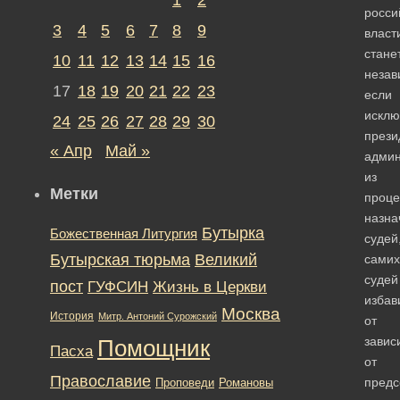
росси
3
4
5
6
7
8
9
власт
стане
10
11
12
13
14
15
16
незав
17
18
19
20
21
22
23
если
исклю
24
25
26
27
28
29
30
прези
« Апр
Май »
адми
из
Метки
проце
назна
Бутырка
Божественная Литургия
судей
Бутырская тюрьма
Великий
самих
судей
пост
ГУФСИН
Жизнь в Церкви
избав
Москва
История
Митр. Антоний Сурожский
от
завис
Помощник
Пасха
от
Православие
предс
Романовы
Проповеди