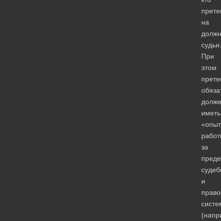
прете
на
должн
судьи
При
этом
прете
обяза
долж
иметь
«опыт
работ
за
пред
судеб
и
право
систе
(напр