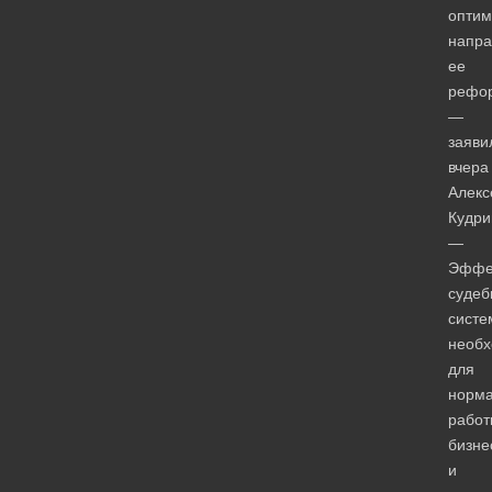
оптим
напра
ее
рефо
—
заяви
вчера
Алекс
Кудри
—
Эффе
судеб
систе
необ
для
норм
работ
бизне
и