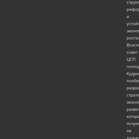
струк
рефо
и
устой
эконо
роста
Возгл
совет
ЦСР,
госпо
Кудри
пооб
разра
страт
эконо
разви
котор
потре
не
тольк