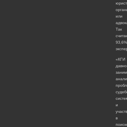
юрис
орган
или
адвок
Так
счита
93,6%
экспе
«КГИ
давно
заним
анали
проб
судеб
систе
и
участ
в
поиск