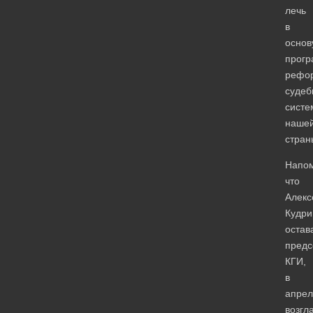
лечь
в
основ
прог
рефо
судеб
систе
наше
стран
Напо
что
Алекс
Кудри
остав
предс
КГИ,
в
апрел
возгл