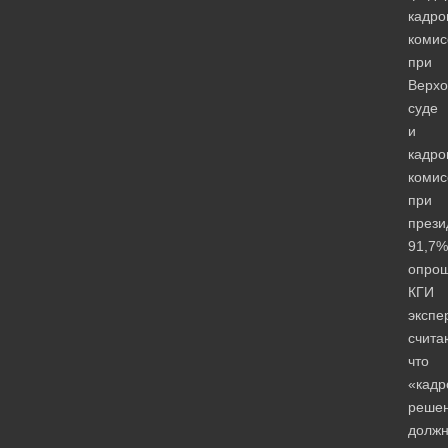
кадро
комис
при
Верх
суде
и
кадро
комис
при
прези
91,7%
опро
КГИ
экспе
счита
что
«кадр
реше
долж