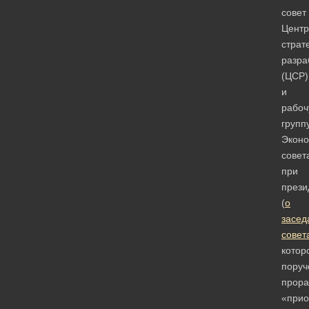
совет
Центр
страт
разра
(ЦСР)
и
рабо
групп
Эконо
совет
при
прези
(
о
засед
совет
котор
поруч
прора
«прио