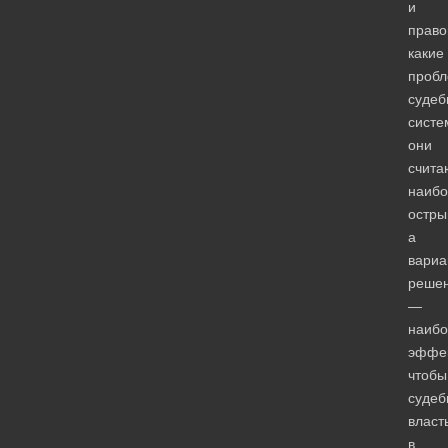
и
право
какие
проб
судеб
систе
они
счита
наибо
остры
а
вариа
реше
—
наибо
эффе
чтобы
судеб
власт
в