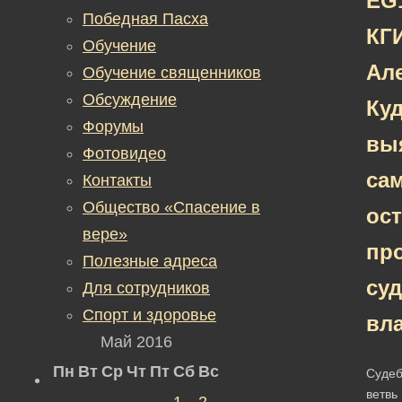
Победная Пасха
КГ
Обучение
Ал
Обучение священников
Обсуждение
Ку
Форумы
вы
Фотовидео
са
Контакты
Общество «Спасение в
ос
вере»
пр
Полезные адреса
су
Для сотрудников
Спорт и здоровье
вл
Май 2016
Пн
Вт
Ср
Чт
Пт
Сб
Вс
Суде
ветвь
1
2