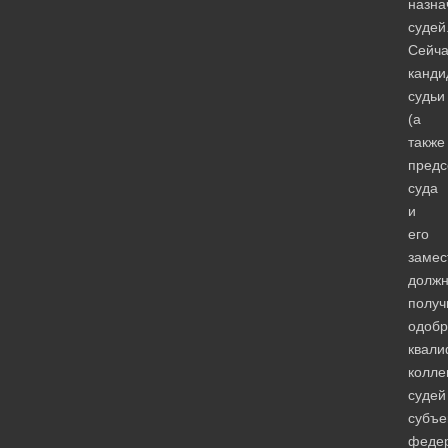
назна
судей
Сейча
канди
судьи
(а
также
предс
суда
и
его
замес
долж
получ
одобр
квали
колле
судей
субъе
федер