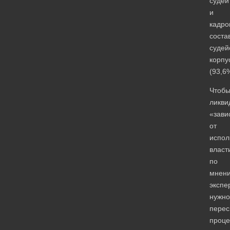
судей
и
кадро
соста
судей
корпу
(93,6
Чтоб
ликви
«зави
от
испол
власт
по
мнен
экспе
нужно
перес
проце