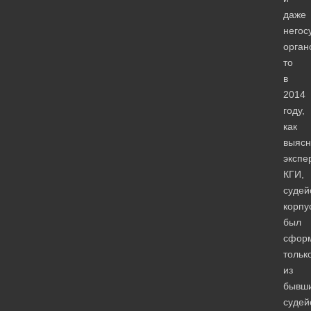
даже
негос
орган
то
в
2014
году,
как
выясн
экспе
КГИ,
судей
корпу
был
сфор
тольк
из
бывш
судей