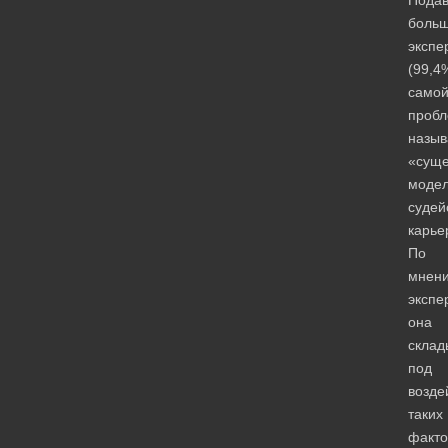
больш
экспе
(99,4
само
пробл
назыв
«сущ
моде
судей
карье
По
мнен
экспе
она
склад
под
возде
таких
факто