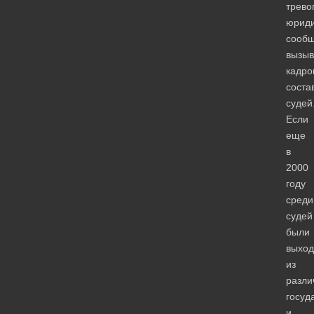
трево
юриди
сообщ
вызыв
кадро
соста
судей
Если
еще
в
2000
году
среди
судей
были
выхо
из
разли
госуд
и