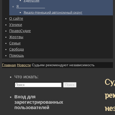
Удмуртия
Я_________________
Ямало-Ненецкий автономный округ
О сайте
Узники
ПравоСудие
Жертвы
Семьи
Свобода
Помощь
Главная
Новости
Судьям рекомендуют независимость
Что искать:
Су
Поиск
ре
Вход для
зарегистрированных
не
пользователей