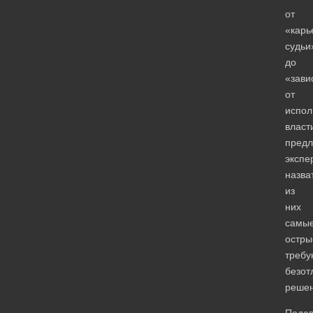
от
«карь
судьи
до
«зави
от
испол
власт
предл
экспе
назва
из
них
самы
остры
треб
безот
решен
Пода