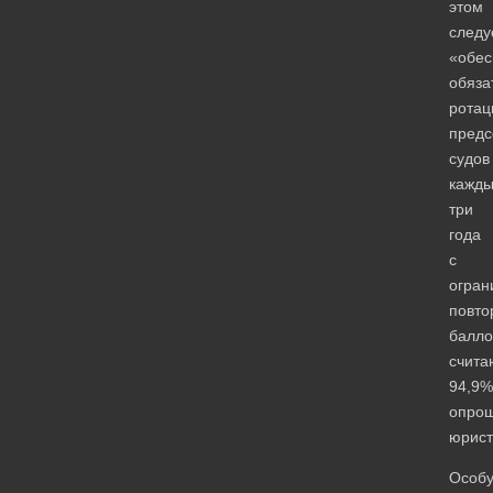
этом
следу
«обес
обяза
рота
предс
судов
кажд
три
года
с
огран
повто
балло
счита
94,9%
опро
юрист
Особ