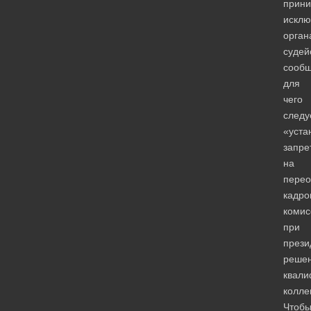
прини
исклю
орган
судей
сообщ
для
чего
следу
«уста
запре
на
перео
кадро
комис
при
прези
реше
квали
колле
Чтоб