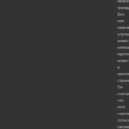
жизни
гражд
Без
нее
нево
улучш
инвес
клима
прито
инвес
в
эконо
стран
Он
считае
что
итог
«эксп
голос
сможе