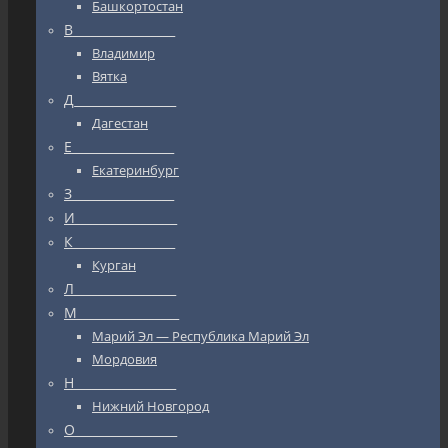
Башкортостан
В_________________
Владимир
Вятка
Д_________________
Дагестан
Е_________________
Екатеринбург
З_________________
И_________________
К_________________
Курган
Л_________________
М_________________
Марий Эл — Республика Марий Эл
Мордовия
Н_________________
Нижний Новгород
О_________________