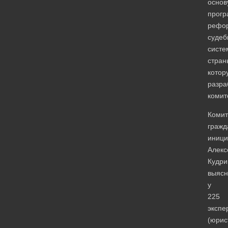
основ
прог
рефо
судеб
систе
стран
котор
разра
комит
Комит
гражд
иници
Алекс
Кудри
выясн
у
225
экспе
(юрис