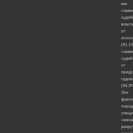
как
«зави
судеб
власт
от
испол
(91,1
«зави
судей
от
предс
судов
(94,9
Эти
факт
пород
специ
«мех
рекру