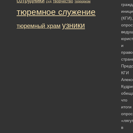
сотрудники
творчество
суд
терроризм
гражд
тюремное служение
иници
(КГИ),
узники
тюремный храм
опрос
веду
юрист
и
право
стран
Предс
КГИ
Алекс
Кудри
обеща
что
итоги
опрос
«лягу
в