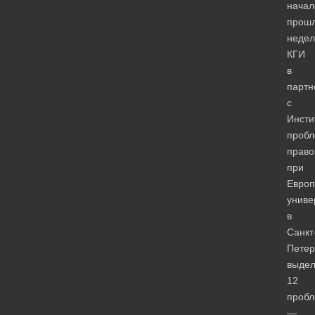
начал
прош
недел
КГИ
в
партн
с
Инсти
проб
прав
при
Европ
униве
в
Санкт
Петер
выде
12
проб
—