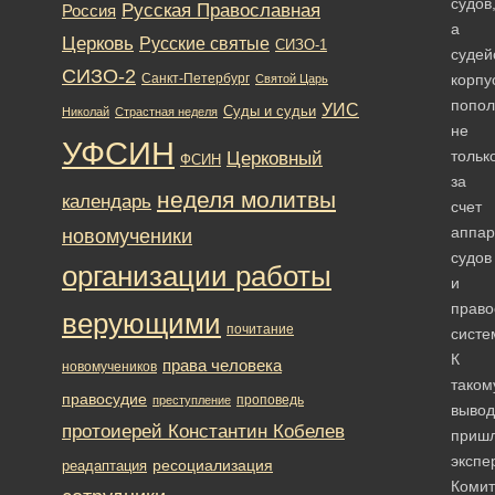
судов
Русская Православная
Россия
а
Церковь
Русские святые
СИЗО-1
судей
СИЗО-2
Санкт-Петербург
корпу
Святой Царь
попол
УИС
Суды и судьи
Николай
Страстная неделя
не
УФСИН
тольк
Церковный
ФСИН
за
неделя молитвы
календарь
счет
аппар
новомученики
судов
организации работы
и
право
верующими
почитание
систе
К
права человека
новомучеников
таком
правосудие
проповедь
преступление
вывод
протоиерей Константин Кобелев
приш
экспе
ресоциализация
реадаптация
Комит