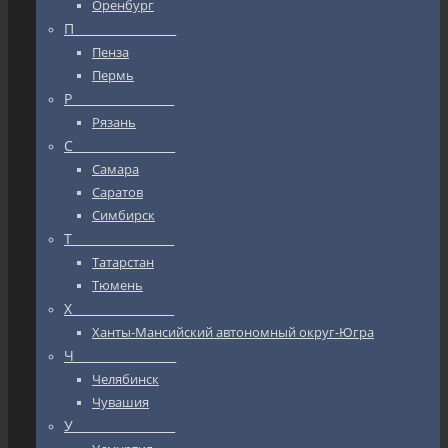
Оренбург
П_________________
Пенза
Пермь
Р_________________
Рязань
С_________________
Самара
Саратов
Симбирск
Т_________________
Татарстан
Тюмень
Х_________________
Ханты-Мансийский автономный округ-Югра
Ч_________________
Челябинск
Чувашия
У_________________