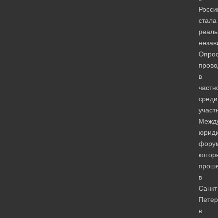
Росси
стала
реаль
незав
Опро
прово
в
частн
среди
участ
Межд
юриди
фору
котор
прош
в
Санкт
Петер
в