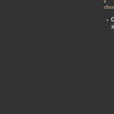
и
«Росс