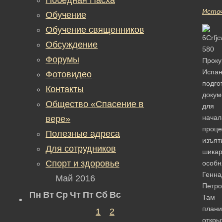
Исто
Обучение
Обучение священников
Обсуждение
Форумы
Проку
Испа
Фотовидео
подго
Контакты
докум
Общество «Спасение в
для
начал
вере»
проц
Полезные адреса
изъят
Для сотрудников
шикар
Спорт и здоровье
особн
Генна
Май 2016
Петро
Пн
Вт
Ср
Чт
Пт
Сб
Вс
Там
плани
1
2
откры