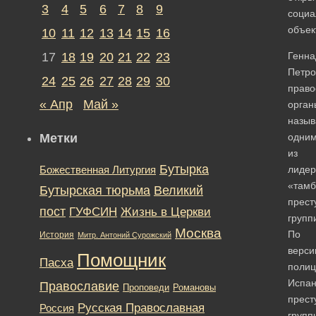
3
4
5
6
7
8
9
социа
объек
10
11
12
13
14
15
16
17
18
19
20
21
22
23
Генна
Петро
24
25
26
27
28
29
30
право
« Апр
Май »
орган
назыв
Метки
одни
из
Бутырка
лидер
Божественная Литургия
«тамб
Бутырская тюрьма
Великий
прест
пост
ГУФСИН
Жизнь в Церкви
групп
Москва
По
История
Митр. Антоний Сурожский
верси
Помощник
Пасха
полиц
Испан
Православие
Романовы
Проповеди
прест
Русская Православная
Россия
групп