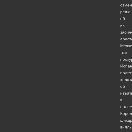
отмен
реше
об
их
заочн
арест
Межд
тем
проку
Испа
подго
ходат
об
изъят
в
польз
Корол
шика
вилл