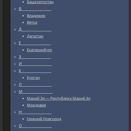
Башкортостан
В_________________
Владимир
Вятка
Д_________________
Дагестан
Е_________________
Екатеринбург
З_________________
И_________________
К_________________
Курган
Л_________________
М_________________
Марий Эл — Республика Марий Эл
Мордовия
Н_________________
Нижний Новгород
О_________________