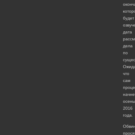
оконч
котор
будет
озвуч
дата
рассм
дела
по
сущес
Ожида
что
сам
проце
начне
осен
2016
года.
Обви
прося