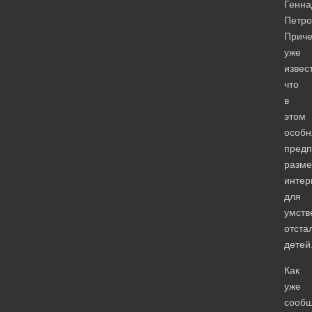
Генна
Петро
Приче
уже
извес
что
в
этом
особн
предп
разме
интер
для
умств
отста
детей
Как
уже
сооб