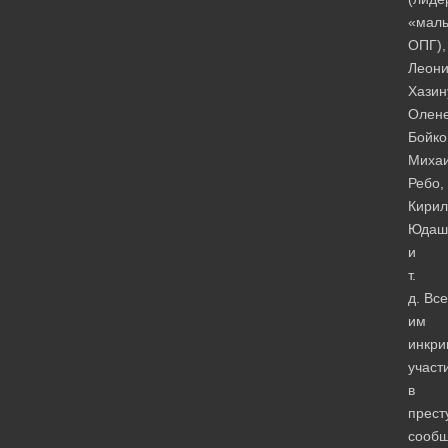
«мал
ОПГ),
Леони
Хазин
Олен
Бойко
Миха
Ребо,
Кирил
Юдаш
и
т.
д. Вс
им
инкри
участ
в
прест
сообщ