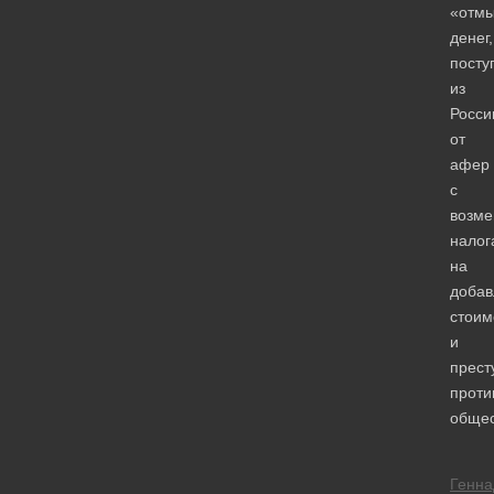
«отм
денег,
посту
из
Росси
от
афер
с
возм
налог
на
доба
стоим
и
прест
проти
общес
Генна