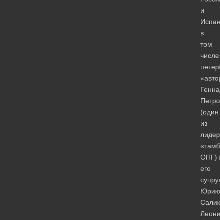
и
Испан
в
том
числе
петер
«авто
Генн
Петро
(один
из
лидер
«тамб
ОПГ) 
его
супру
Юри
Салик
Леони