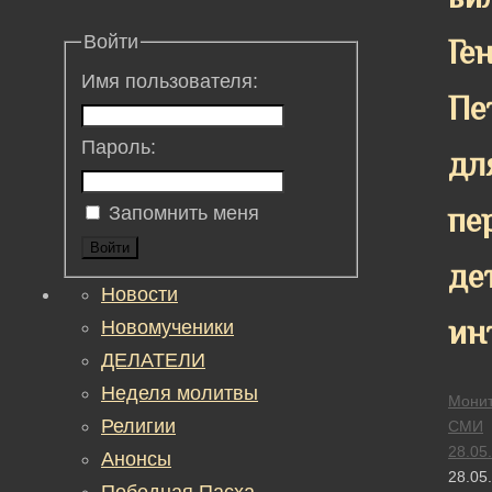
Войти
Ге
Имя пользователя:
Пе
Пароль:
дл
пе
Запомнить меня
Войти
де
Новости
ин
Новомученики
ДЕЛАТЕЛИ
Неделя молитвы
Монит
Религии
СМИ
28.05
Анонсы
28.05
Победная Пасха