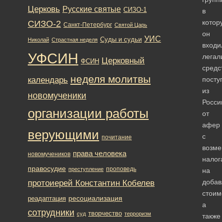
Церковь
Русские святые
СИЗО-1
в
котор
СИЗО-2
Санкт-Петербург
Святой Царь
он
УИС
Суды и судьи
Николай
Страстная неделя
входи
УФСИН
легал
Церковный
ФСИН
средс
неделя молитвы
календарь
посту
из
новомученики
Росси
организации работы
от
афер
верующими
с
почитание
возм
права человека
новомучеников
налог
правосудие
проповедь
преступление
на
протоиерей Константин Кобелев
доба
стоим
ресоциализация
реадаптация
а
сотрудники
творчество
суд
терроризм
также