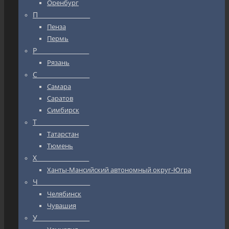
Оренбург
П_________________
Пенза
Пермь
Р_________________
Рязань
С_________________
Самара
Саратов
Симбирск
Т_________________
Татарстан
Тюмень
Х_________________
Ханты-Мансийский автономный округ-Югра
Ч_________________
Челябинск
Чувашия
У_________________