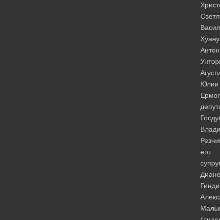
Христ
Светл
Васил
Хуану
Антон
Унтор
Агусти
Юлии
Ермол
депут
Госд
Влади
Резни
его
супру
Диан
Гинди
Алекс
Малы
(лиде