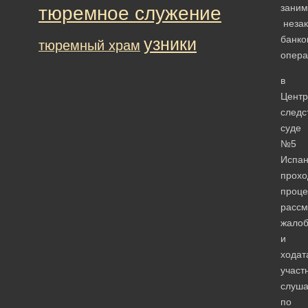
заним
тюремное служение
неза
банко
узники
тюремный храм
опера
в
Цент
следс
суде
№5
Испа
прохо
проце
рассм
жало
и
ходат
участ
слуша
по