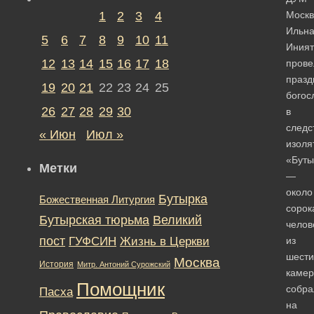
1
2
3
4
Моск
Ильн
5
6
7
8
9
10
11
Иният
12
13
14
15
16
17
18
прове
празд
19
20
21
22
23
24
25
богос
26
27
28
29
30
в
следс
« Июн
Июл »
изоля
«Буты
Метки
—
около
Бутырка
Божественная Литургия
сорок
Бутырская тюрьма
Великий
челов
пост
ГУФСИН
Жизнь в Церкви
из
шести
Москва
История
Митр. Антоний Сурожский
камер
Помощник
собра
Пасха
на