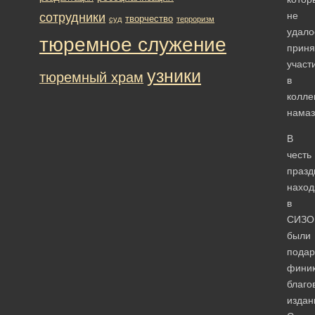
не
сотрудники
творчество
суд
терроризм
удало
тюремное служение
приня
участ
узники
тюремный храм
в
колле
намаз
В
честь
празд
нахо
в
СИЗО
были
пода
финик
благо
издан