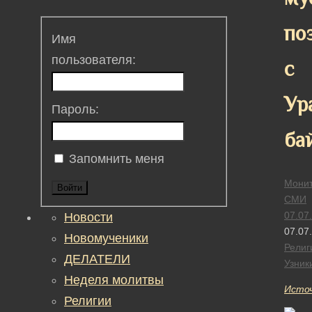
по
Имя
пользователя:
с
Ур
Пароль:
ба
Запомнить меня
Монит
Войти
СМИ
07.07
Новости
07.07
Новомученики
Религ
ДЕЛАТЕЛИ
Узник
Неделя молитвы
Исто
Религии