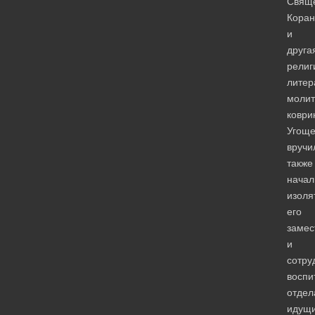
Свящ
Коран
и
друга
религ
литер
моли
коври
Угощ
вручи
также
начал
изоля
его
замес
и
сотру
воспи
отдел
идущ