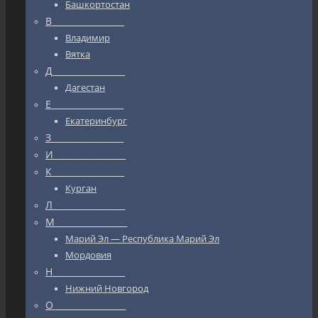
Башкортостан
В_________________
Владимир
Вятка
Д_________________
Дагестан
Е_________________
Екатеринбург
З_________________
И_________________
К_________________
Курган
Л_________________
М_________________
Марий Эл — Республика Марий Эл
Мордовия
Н_________________
Нижний Новгород
О_________________