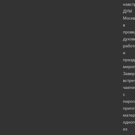
навст
ДУМ
Моск
в
прове
духов
работ
и
празд
мероп
Завер
встре
чаепи
с
пирог
приго
мате
одног
из