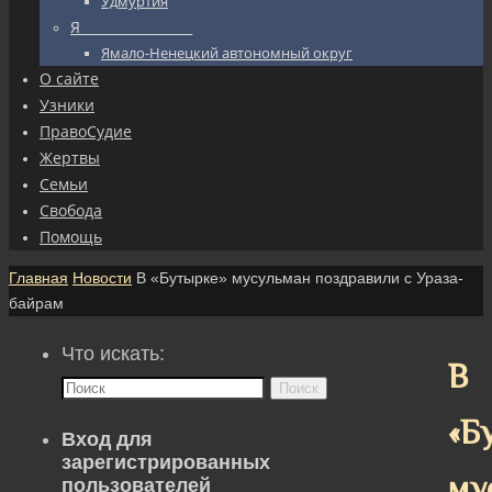
Удмуртия
Я_________________
Ямало-Ненецкий автономный округ
О сайте
Узники
ПравоСудие
Жертвы
Семьи
Свобода
Помощь
Главная
Новости
В «Бутырке» мусульман поздравили с Ураза-
байрам
Что искать:
В
Поиск
«Б
Вход для
зарегистрированных
му
пользователей