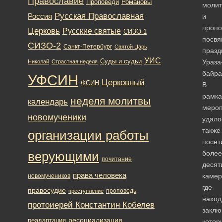
Православие
Романовы
Проповеди
молит
Русская Православная
Россия
и
пропо
Церковь
Русские святые
СИЗО-1
посв
СИЗО-2
Санкт-Петербург
Святой Царь
празд
УИС
Суды и судьи
Ураза
Николай
Страстная неделя
байра
УФСИН
Церковный
ФСИН
В
рамка
неделя молитвы
календарь
мероп
новомученики
удало
также
организации работы
посет
более
верующими
почитание
десят
права человека
камер
новомучеников
где
правосудие
проповедь
преступление
наход
протоиерей Константин Кобелев
заклю
ресоциализация
реадаптация
котор