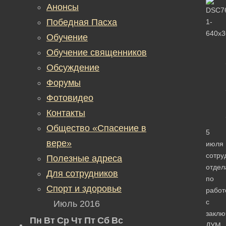
Анонсы
Победная Пасха
Обучение
Обучение священников
Обсуждение
Форумы
Фотовидео
Контакты
Общество «Спасение в
5
вере»
июля
сотру
Полезные адреса
отдел
Для сотрудников
по
Спорт и здоровье
работ
с
Июль 2016
закл
Пн
Вт
Ср
Чт
Пт
Сб
Вс
ДУМ