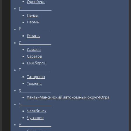
Оренбург
П_________________
Пенза
Пермь
Р_________________
Рязань
С_________________
Самара
Саратов
Симбирск
Т_________________
Татарстан
Тюмень
Х_________________
Ханты-Мансийский автономный округ-Югра
Ч_________________
Челябинск
Чувашия
У_________________