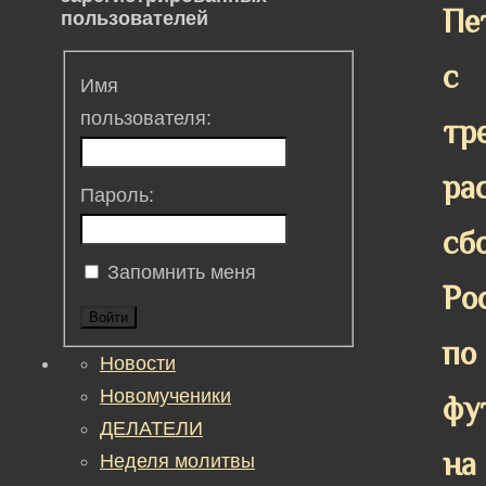
Пе
пользователей
с
Имя
пользователя:
тр
ра
Пароль:
сб
Запомнить меня
Ро
Войти
по
Новости
Новомученики
фу
ДЕЛАТЕЛИ
на
Неделя молитвы