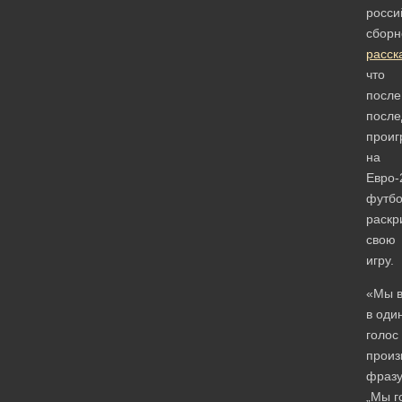
росси
сборн
расск
что
после
после
прои
на
Евро-
футбо
раскр
свою
игру.
«Мы в
в оди
голос
произ
фразу
„Мы г