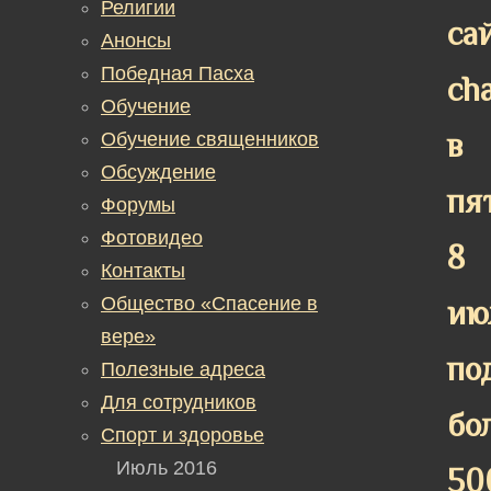
Религии
са
Анонсы
Победная Пасха
ch
Обучение
в
Обучение священников
Обсуждение
пя
Форумы
Фотовидео
8
Контакты
Общество «Спасение в
ию
вере»
по
Полезные адреса
Для сотрудников
бо
Спорт и здоровье
Июль 2016
50