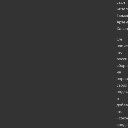
стал
жител
Тюме
Арте
Хасан
Он
напис
что
росси
сборн
не
оправ
своих
надеж
и
добав
что
«сэко
средс