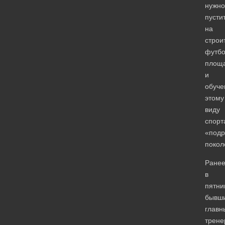
нужно
пусти
на
строи
футб
площ
и
обуч
этому
виду
спорт
«под
покол
Ране
в
пятни
бывш
главн
трене