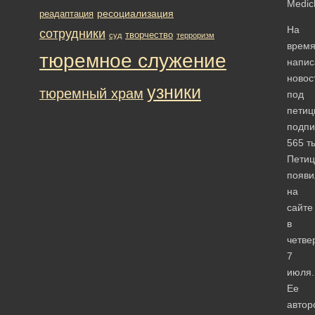
ресоциализация
реадаптация
На
сотрудники
творчество
суд
терроризм
врем
тюремное служение
напис
новос
узники
тюремный храм
под
петиц
подпи
565 т
Петиц
появи
на
сайте
в
четвер
7
июля.
Ее
автор