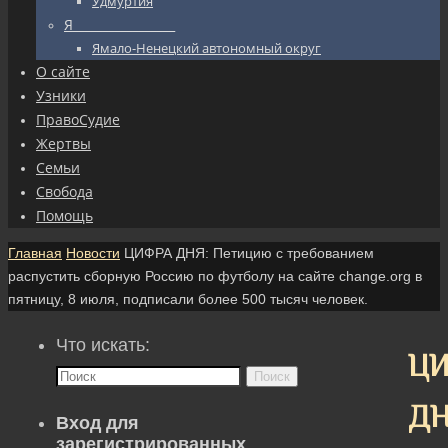
Удмуртия
Я_________________
Ямало-Ненецкий автономный округ
О сайте
Узники
ПравоСудие
Жертвы
Семьи
Свобода
Помощь
Главная
Новости
ЦИФРА ДНЯ: Петицию с требованием
распустить сборную Россию по футболу на сайте change.org в
пятницу, 8 июля, подписали более 500 тысяч человек.
Что искать:
ЦИ
Поиск
ДН
Вход для
зарегистрированных