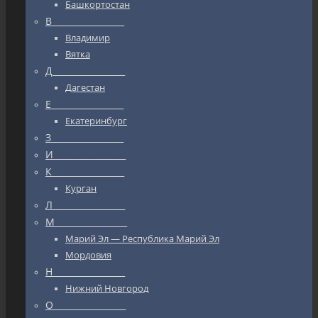
Башкортостан
В_________________
Владимир
Вятка
Д_________________
Дагестан
Е_________________
Екатеринбург
З_________________
И_________________
К_________________
Курган
Л_________________
М_________________
Марий Эл — Республика Марий Эл
Мордовия
Н_________________
Нижний Новгород
О_________________