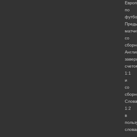
Евро
по
футбо
Пред
матчи
со
сборн
Англи
завер
счето
1:1
и
со
сборн
Слов
1:2
в
польз
слова