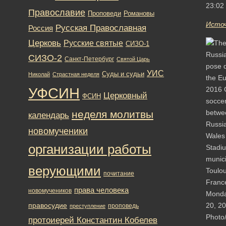
23:02
Православие
Романовы
Проповеди
Исто
Русская Православная
Россия
Церковь
Русские святые
СИЗО-1
СИЗО-2
Санкт-Петербург
Святой Царь
УИС
Суды и судьи
Николай
Страстная неделя
УФСИН
Церковный
ФСИН
неделя молитвы
календарь
новомученики
организации работы
верующими
почитание
права человека
новомучеников
правосудие
проповедь
преступление
протоиерей Константин Кобелев