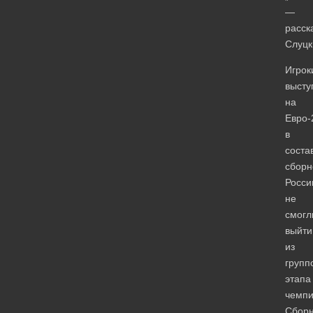
—
расск
Слуцк
Игрок
высту
на
Евро-
в
соста
сборн
Росси
не
смогл
выйти
из
групп
этапа
чемпи
Сбор