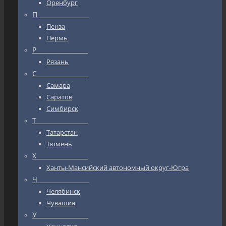
Оренбург
П_________________
Пенза
Пермь
Р_________________
Рязань
С_________________
Самара
Саратов
Симбирск
Т_________________
Татарстан
Тюмень
Х_________________
Ханты-Мансийский автономный округ-Югра
Ч_________________
Челябинск
Чувашия
У_________________