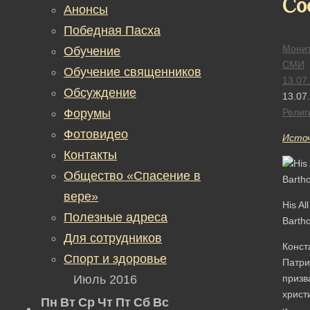
Со
Анонсы
Победная Пасха
Монит
Обучение
СМИ
Обучение священников
13.07
Обсуждение
13.07
Форумы
Религ
Фотовидео
Исто
Контакты
Общество «Спасение в
вере»
His Al
Полезные адреса
Barth
Для сотрудников
Конст
Спорт и здоровье
Патри
Июль 2016
призв
христ
Пн
Вт
Ср
Чт
Пт
Сб
Вс
и