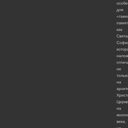
особе
для
«таки
памят
как
Свята
Софи
котор
нало
отпеч
не
тольк
на
архит
Христ
Церкв
на
многи
века,
но