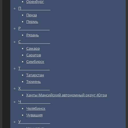
Оренбург
П_________________
Пенза
Пермь
Р_________________
Рязань
С_________________
Самара
Саратов
Симбирск
Т_________________
Татарстан
Тюмень
Х_________________
Ханты-Мансийский автономный округ-Югра
Ч_________________
Челябинск
Чувашия
У_________________