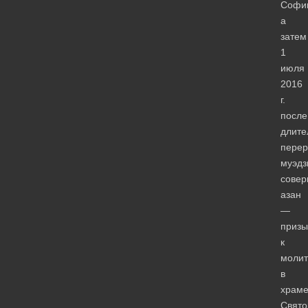
Софи
а
затем
1
июля
2016
г.
после
длите
пере
муэдз
сове
азан
—
призы
к
молит
в
храм
Свято