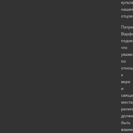
культ
наши
отцов
Патри
Варф
подче
что
уваже
по
отно
к
вере
и
свящ
мест
религ
долж
быть
взаим