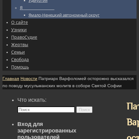
Удмуртия
Я_________________
Ямало-Ненецкий автономный округ
О сайте
Узники
ПравоСудие
Жертвы
Семьи
Свобода
Помощь
Главная
Новости
Патриарх Варфоломей осторожно высказался
по поводу мусульманских молитв в соборе Святой Софии
Что искать:
Па
Поиск
Ва
Вход для
зарегистрированных
ос
пользователей