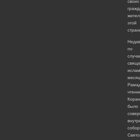
своих
гражд
жител
этой
стран
Недав
по
случа
свяще
ислам
меся
Рамад
чтени
Коран
было
сове
внутр
собор
Свято