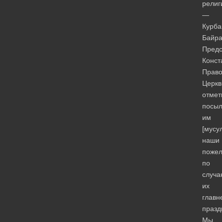
религ
—
Курба
Байра
Предс
Конст
Право
Церкв
отмет
посы
им
[мусу
наши
поже
по
случа
их
главн
празд
Мы