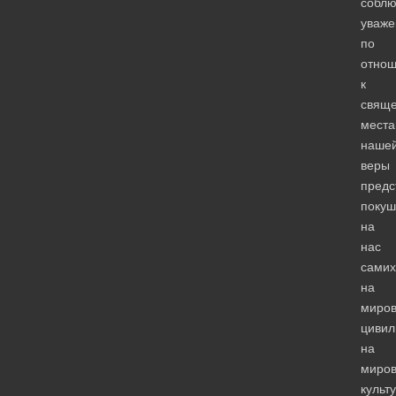
собл
уваже
по
отно
к
свящ
мест
наше
веры
предс
покуш
на
нас
самих
на
миро
цивил
на
миро
культ