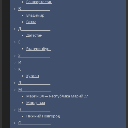
Башкортостан
В_________________
Владимир
Вятка
Д_________________
Дагестан
Е_________________
Екатеринбург
З_________________
И_________________
К_________________
Курган
Л_________________
М_________________
Марий Эл — Республика Марий Эл
Мордовия
Н_________________
Нижний Новгород
О_________________