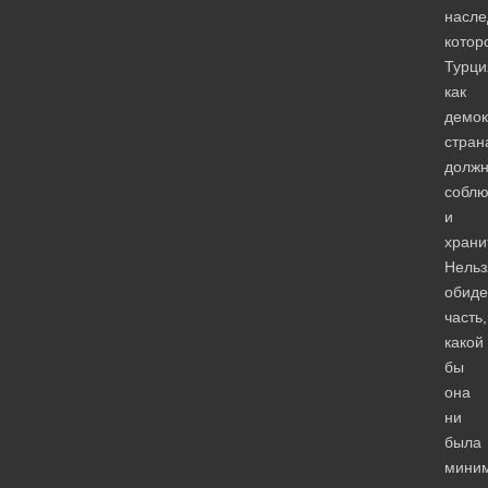
насле
котор
Турци
как
демок
стран
долж
соблю
и
храни
Нельз
обиде
часть,
какой
бы
она
ни
была
миним