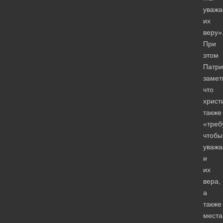
уваж
их
веру»
При
этом
Патри
замет
что
христ
также
«треб
чтобы
уважа
и
их
вера,
а
также
места