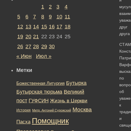
1
2
3
4
мусул
взаим
5
6
7
8
9
10
11
уважа
12
13
14
15
16
17
18
друг
друга
19
20
21
22
23
24
25
СТАМ
26
27
28
29
30
Конст
« Июн
Июл »
Патри
Варф
Метки
выска
по
Бутырка
Божественная Литургия
вопро
Бутырская тюрьма
Великий
об
уваже
пост
ГУФСИН
Жизнь в Церкви
к
Москва
История
Митр. Антоний Сурожский
тради
и
Помощник
Пасха
свящ