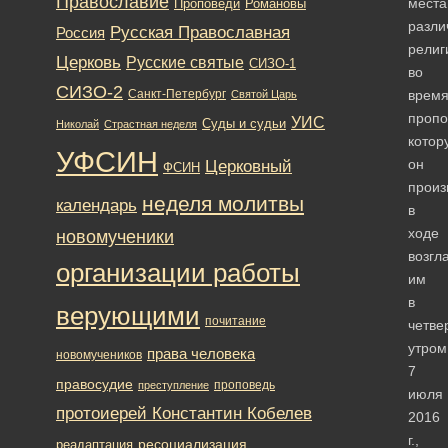
Православие
мест
Романовы
Проповеди
разли
Русская Православная
Россия
религ
Церковь
Русские святые
СИЗО-1
во
СИЗО-2
Санкт-Петербург
врем
Святой Царь
пропо
УИС
Суды и судьи
Николай
Страстная неделя
котор
УФСИН
он
Церковный
ФСИН
произ
неделя молитвы
календарь
в
ходе
новомученики
возгл
организации работы
им
в
верующими
почитание
четве
утром
права человека
новомучеников
7
правосудие
проповедь
преступление
июля
протоиерей Константин Кобелев
2016
г.,
ресоциализация
реадаптация