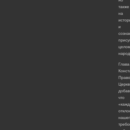
также
на
истор
и
созна
прис
цело
народ
Глава
Конст
Право
Церкв
добав
что
«кажд
откло
нашег
требо