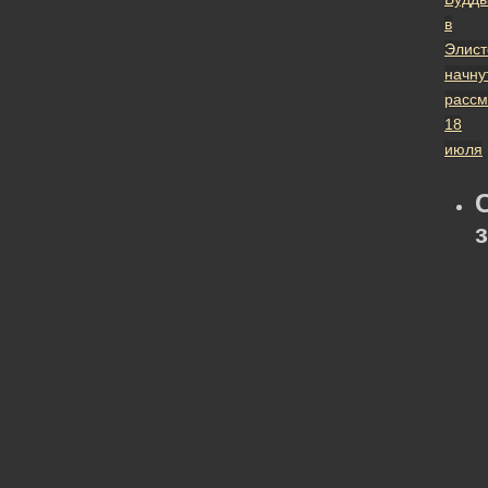
в
Элист
начну
рассм
18
июля