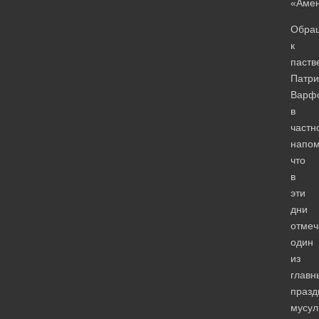
«Амен
Обра
к
паств
Патри
Варф
в
частн
напом
что
в
эти
дни
отмеч
один
из
главн
празд
мусул