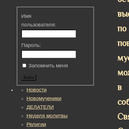
вы
Имя
пользователя:
по
по
Пароль:
му
Запомнить меня
мо
Войти
в
Новости
Новомученики
со
ДЕЛАТЕЛИ
Св
Неделя молитвы
Религии