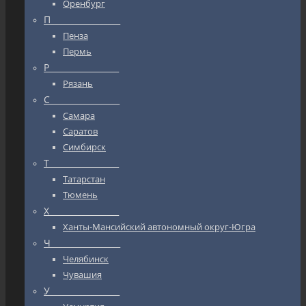
Оренбург
П_________________
Пенза
Пермь
Р_________________
Рязань
С_________________
Самара
Саратов
Симбирск
Т_________________
Татарстан
Тюмень
Х_________________
Ханты-Мансийский автономный округ-Югра
Ч_________________
Челябинск
Чувашия
У_________________