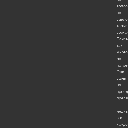
вопло
ее
удало
тольк
сейча
Поче
так
много
лет
потре
Они
ушли
на
преод
препя
—
индив
эго
каждо