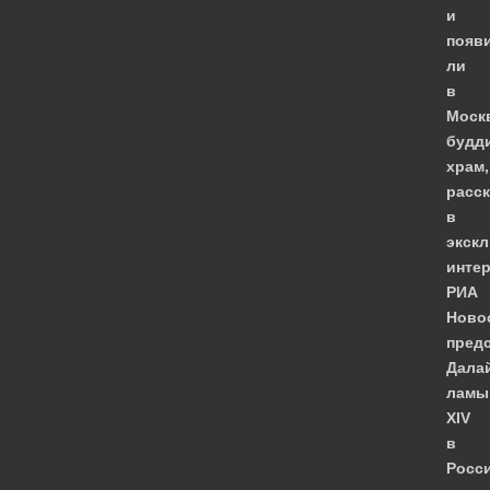
и
появ
ли
в
Моск
будд
храм,
расск
в
экск
инте
РИА
Ново
пред
Дала
ламы
XIV
в
Росси