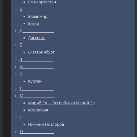
Башкортостан
В_________________
Владимир
Вятка
Д_________________
Дагестан
Е_________________
Екатеринбург
З_________________
И_________________
К_________________
Курган
Л_________________
М_________________
Марий Эл — Республика Марий Эл
Мордовия
Н_________________
Нижний Новгород
О_________________