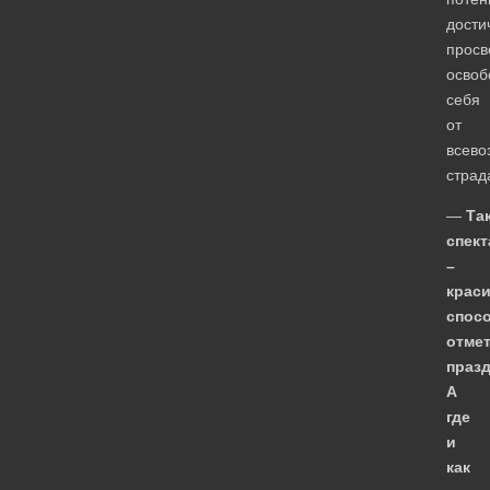
дости
просв
освоб
себя
от
всево
страд
—
Та
спект
–
крас
спос
отме
празд
А
где
и
как