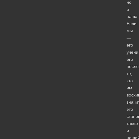
но
и
наша.
Если
мы
—
его
учени
его
после
те,
кто
им
восхи
значит
это
стано
также
и
наше