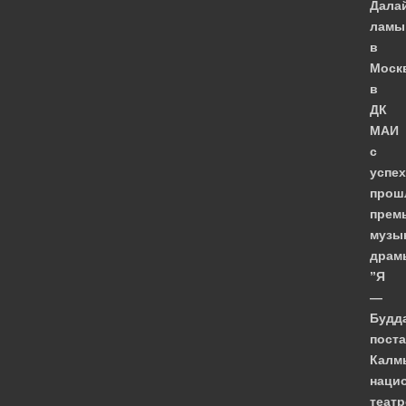
Дала
ламы
в
Моск
в
ДК
МАИ
с
успе
прош
прем
музы
драм
”Я
—
Будда
пост
Калм
наци
театр