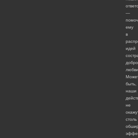
ответ
—
помоч
ему
в
распр
идей
состр
добро
любви
Може
быть,
наши
дейст
не
окажу
столь
обшир
эффек