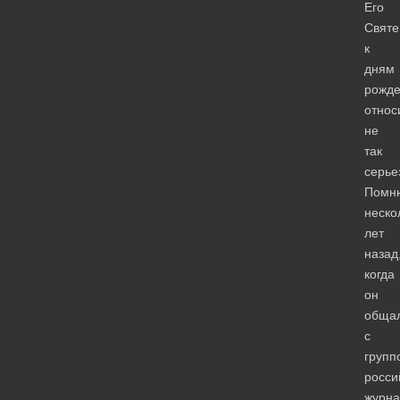
Его
Святе
к
дням
рожд
относ
не
так
серье
Помн
неско
лет
назад
когда
он
обща
с
групп
росси
журна