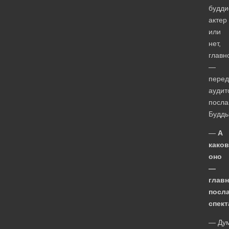
будди
актер
или
нет,
главн
—
перед
аудит
посла
Будды
—
А
како
оно
—
глав
посл
спект
— Ду