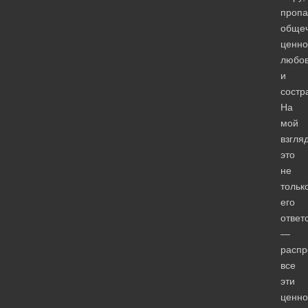
пропа
общеч
ценно
любо
и
состр
На
мой
взгляд
это
не
тольк
его
ответ
—
распр
все
эти
ценно