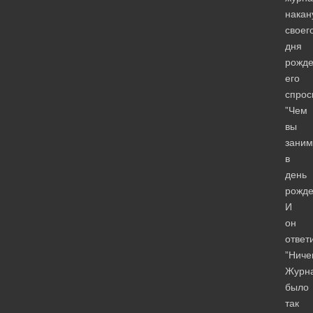
накан
своег
дня
рожде
его
спрос
”Чем
вы
заним
в
день
рожде
И
он
ответ
”Ниче
Журн
было
так