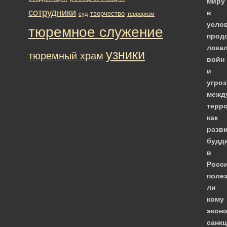
миру
сотрудники
в
творчество
суд
терроризм
усло
тюремное служение
прод
лока
узники
тюремный храм
войн
и
угро
межд
терр
как
разв
будд
в
Росси
поле
ли
кому
экон
санк