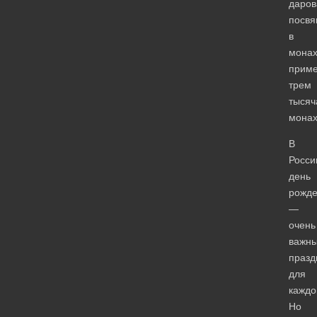
даров
посв
в
мона
прим
трем
тысяч
монах
В
Росси
день
рожд
—
очень
важн
празд
для
каждо
Но