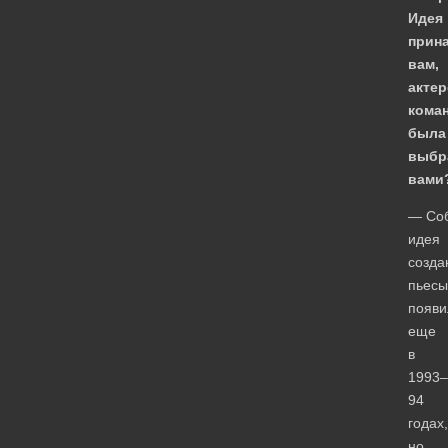
Идея
прин
вам,
актер
кома
была
выбр
вами
— Соб
идея
созда
пьесы
появи
еще
в
1993–
94
годах,
но