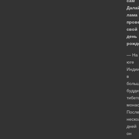
сам
Дала
лама
пров
свой
день
рожд
— На
юге
Индии
в
боль
будди
тибет
монас
Посл
неско
дней
он