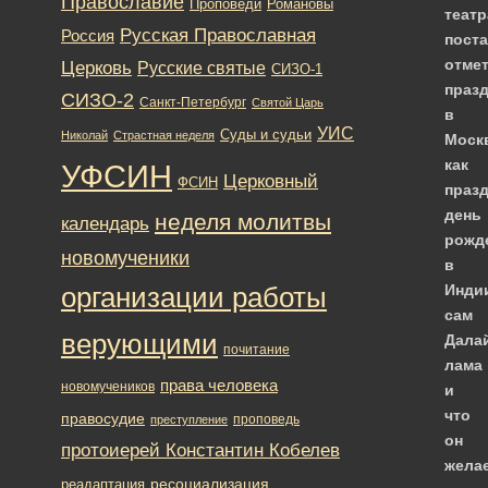
Православие
Романовы
Проповеди
теат
Русская Православная
Россия
пост
отме
Церковь
Русские святые
СИЗО-1
праз
СИЗО-2
Санкт-Петербург
Святой Царь
в
УИС
Суды и судьи
Николай
Страстная неделя
Моск
как
УФСИН
Церковный
ФСИН
празд
день
неделя молитвы
календарь
рожд
новомученики
в
Инди
организации работы
сам
верующими
Дала
почитание
лама
права человека
новомучеников
и
что
правосудие
проповедь
преступление
он
протоиерей Константин Кобелев
жела
ресоциализация
реадаптация