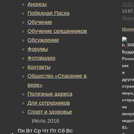
Анонсы
13.07
13.07
Победная Пасха
Религ
Обучение
Исто
Обучение священников
Обсуждение
Форумы
Будд
Фотовидео
Росси
как
Контакты
и
Общество «Спасение в
друг
вере»
стран
мира,
Полезные адреса
отпр
Для сотрудников
на
Спорт и здоровье
мину
Июль 2016
неде
81-
Пн
Вт
Ср
Чт
Пт
Сб
Вс