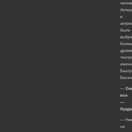
челов
Актер
и
актри
были
выбр
Калм
драма
театр
имен
Баатр
Басан
—
Он
все
—
будд
— Ник
не