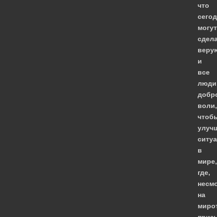
что
сегод
могут
сдел
веру
и
все
люди
добр
воли,
чтоб
улуч
ситу
в
мире,
где,
несм
на
миро
приз