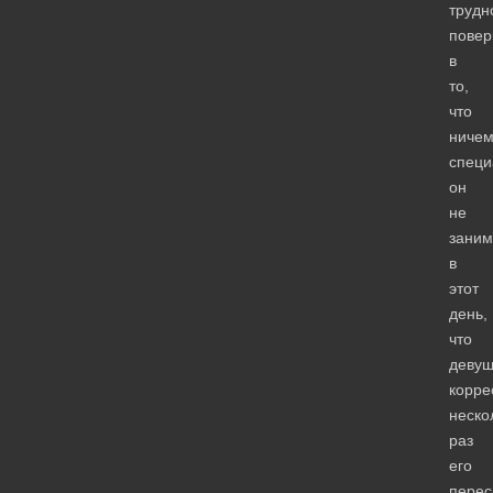
трудн
повер
в
то,
что
ниче
спец
он
не
заним
в
этот
день,
что
девуш
корре
неско
раз
его
перес