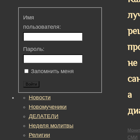
лу
Имя
пользователя:
ре
пр
Пароль:
не
Запомнить меня
са
Войти
а
Новости
Новомученики
ди
ДЕЛАТЕЛИ
Неделя молитвы
Монит
Религии
СМИ