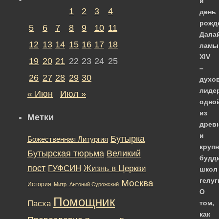
й
1
2
3
4
день
рожд
5
6
7
8
9
10
11
Дала
12
13
14
15
16
17
18
ламы
XIV
19
20
21
22
23
24
25
–
26
27
28
29
30
духо
лиде
« Июн
Июл »
одно
из
Метки
древ
и
Бутырка
Божественная Литургия
круп
Бутырская тюрьма
Великий
будд
пост
ГУФСИН
Жизнь в Церкви
школ
гелуг
Москва
История
Митр. Антоний Сурожский
О
Помощник
Пасха
том,
как