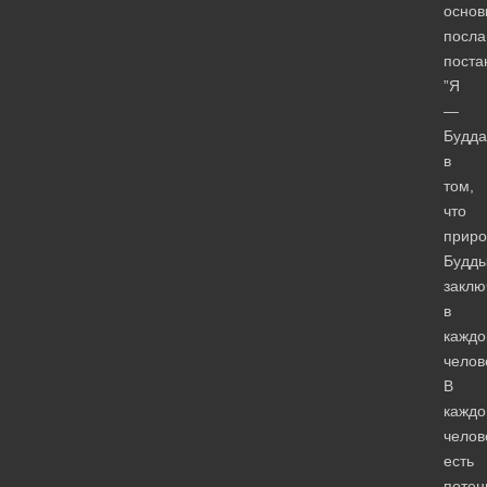
основ
посла
поста
”Я
—
Будда
в
том,
что
приро
Будд
заклю
в
кажд
челов
В
кажд
челов
есть
потен