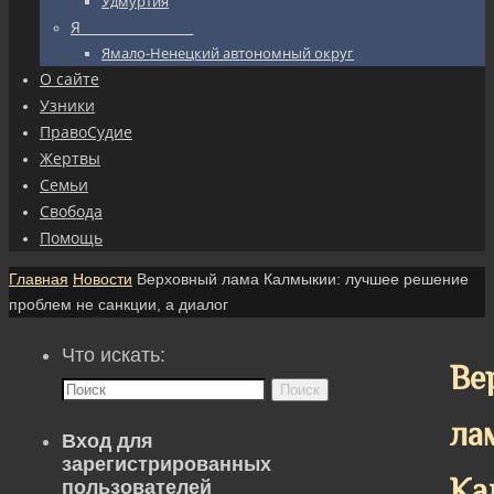
Удмуртия
Я_________________
Ямало-Ненецкий автономный округ
О сайте
Узники
ПравоСудие
Жертвы
Семьи
Свобода
Помощь
Главная
Новости
Верховный лама Калмыкии: лучшее решение
проблем не санкции, а диалог
Что искать:
Ве
Поиск
ла
Вход для
зарегистрированных
Ка
пользователей