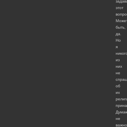
задав
этот
вопро
Може
быть,
да.
Но
я
никог
из
них
не
спра
об
их
религ
прина
Дума
не
важно