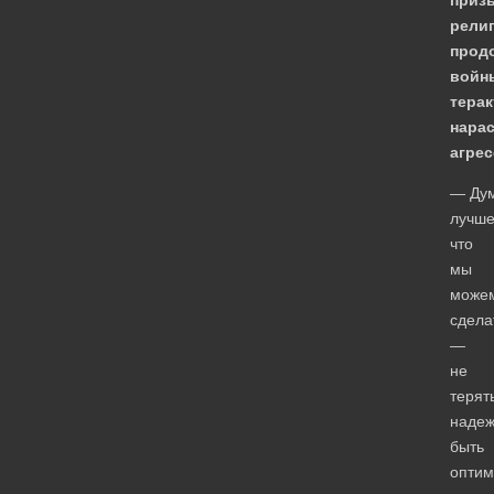
религ
прод
войн
терак
нарас
агре
— Ду
лучше
что
мы
може
сдела
—
не
терят
надеж
быть
оптим