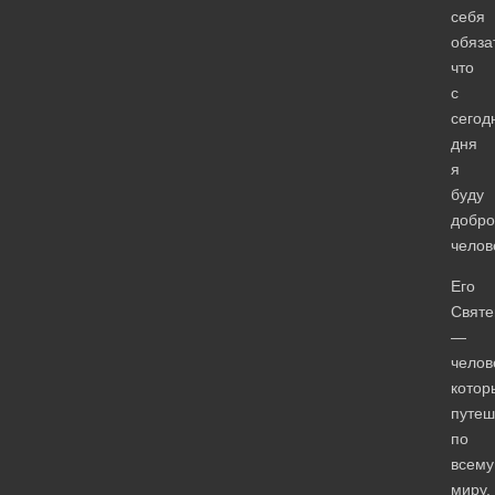
себя
обяза
что
с
сегод
дня
я
буду
добр
челов
Его
Святе
—
челов
котор
путеш
по
всему
миру,