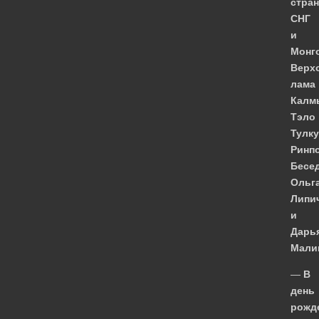
стран
СНГ
и
Монг
Верх
лама
Калм
Тэло
Тулку
Ринпо
Бесе
Ольг
Липи
и
Дарь
Мали
—
В
день
рожд