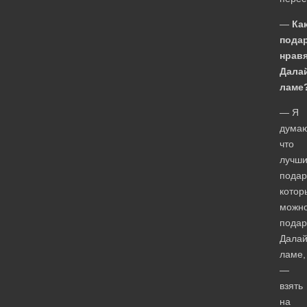
—
Ка
пода
нрав
Дала
ламе
— Я
думаю
что
лучш
подар
котор
можн
подар
Далай
ламе,
—
взять
на