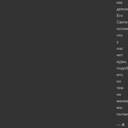
как
деяни
Его
Святе
потом
что
у
нас
нет
ауры,
подоб
его,
но
тем
не
мене
мы
пытае
—
А